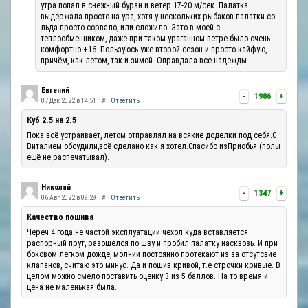
утра попал в снежный буран и ветер 17-20 м/сек. Палатка
выдержала просто на ура, хотя у нескольких рыбаков палатки со
льда просто сорвало, или сложило. Зато в моей с
теплообменником, даже при таком ураганном ветре было очень
комфортно +16. Пользуюсь уже второй сезон и просто кайфую,
причём, как летом, так и зимой. Оправдала все надежды.
Евгений
-
1986
+
07 Дек 2022 в 14:51
#
Ответить
Куб 2.5 на 2.5
Пока всё устраивает, летом отправлял на всякие доделки под себя.С
Виталием обсудили,всё сделано как я хотел.Спасибо изПриобья.(полы
ещё не распечатывал).
Николай
-
1347
+
06 Авг 2022 в 09:29
#
Ответить
Качество пошива
Череч 4 года не частой эксплуатации чехол куда вставляется
распорный прут, разошелся по шву и пробил палатку насквозь. И при
боковом легком дожде, молнии постоянно протекают из за отсутсвие
клапанов, считаю это минус. Да и пошив кривой, т.е строчки кривые. В
целом можно смело поставить оценку 3 из 5 баллов. На то время и
цена не маленькая была.