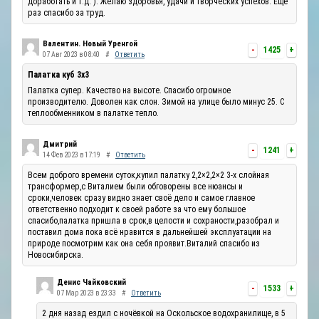
доработать и т.д. ). Желаю здоровья, удачи и творческих успехов. Ещё
раз спасибо за труд.
Валентин. Новый Уренгой
-
1425
+
07 Авг 2023 в 08:40
#
Ответить
Палатка куб 3х3
Палатка супер. Качество на высоте. Спасибо огромное
производителю. Доволен как слон. Зимой на улице было минус 25. С
теплообменником в палатке тепло.
Дмитрий
-
1241
+
14 Фев 2023 в 17:19
#
Ответить
Всем доброго времени суток,купил палатку 2,2×2,2×2 3-х слойная
трансформер,с Виталием были обговорены все нюансы и
сроки,человек сразу видно знает своё дело и самое главное
ответственно подходит к своей работе за что ему большое
спасибо,палатка пришла в срок,в целости и сохраности,разобрал и
поставил дома пока всё нравится в дальнейшей эксплуатации на
природе посмотрим как она себя проявит.Виталий спасибо из
Новосибирска.
Денис Чайковский
-
1533
+
07 Мар 2023 в 23:33
#
Ответить
2 дня назад ездил с ночёвкой на Оскольское водохранилище, в 5