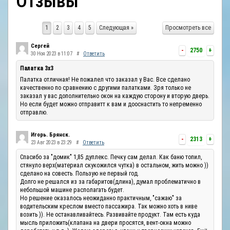
Отзывы
ОТЗЫВЫ
1
2
3
4
5
Следующая »
Просмотреть все
КОНТАКТЫ
Сергей
-
2750
+
30 Ноя 2023 в 11:07
#
Ответить
Палатка 3х3
Палатка отличная! Не пожалел что заказал у Вас. Все сделано
качественно по сравнению с другими палатками. Зря только не
заказал у вас дополнительно окон на каждую сторону и вторую дверь.
Но если будет можно отправитт к вам и дооснастить то непременно
отправлю.
Игорь. Брянск.
-
2313
+
23 Авг 2023 в 23:29
#
Ответить
Спасибо за "домик" 1,85 дуплекс. Печку сам делал. Как баню топил,
стянуло верх(материал скукожился чутка) в остальном, жить можно ))
сделано на совесть. Пользую не первый год.
Долго не решался из за габаритов(длина), думал проблематично в
небольшой машине располагать будет.
Но решение оказалось неожиданно практичным, "сажаю" за
водительским креслом вместо пассажира. Так можно хоть в ниве
возить )). Не останавливайтесь. Развивайте продукт. Там есть куда
мысль приложить(клапана на двери просятся, вент-окна можно