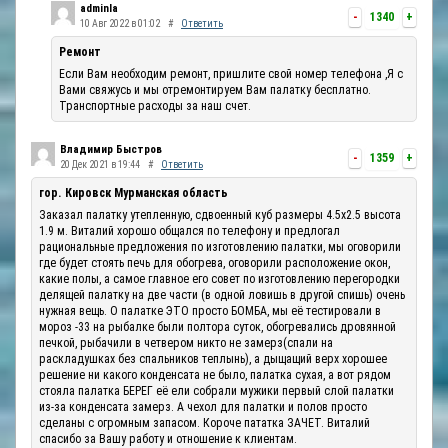
adminla
-
1340
+
10 Авг 2022 в 01:02
#
Ответить
Ремонт
Если Вам необходим ремонт, пришлите свой номер телефона ,Я с
Вами свяжусь и мы отремонтируем Вам палатку бесплатно.
Транспортные расходы за наш счет.
Владимир Быстров
-
1359
+
20 Дек 2021 в 19:44
#
Ответить
гор. Кировск Мурманская область
Заказал палатку утепленную, сдвоенный куб размеры 4.5х2.5 высота
1.9 м. Виталий хорошо общался по телефону и предлогал
рациональные предложения по изготовлению палатки, мы оговорили
где будет стоять печь для обогрева, оговорили расположение окон,
какие полы, а самое главное его совет по изготовлению перегородки
делящей палатку на две части (в одной ловишь в другой спишь) очень
нужная вещь. О палатке ЭТО просто БОМБА, мы её тестировали в
мороз -33 на рыбалке были полтора суток, обогревались дровянной
печкой, рыбачили в четвером никто не замерз(спали на
раскладушках без спальников теплынь), а дыщащий верх хорошее
решение ни какого конденсата не было, палатка сухая, а вот рядом
стояла палатка БЕРЕГ её ели собрали мужики первый слой палатки
из-за конденсата замерз. А чехол для палатки и полов просто
сделаны с огромным запасом. Короче пататка ЗАЧЕТ. Виталий
спасибо за Вашу работу и отношение к клиентам.