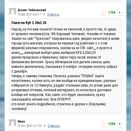
Денис Чайковский
-
1754
+
10 Дек 2021 в 03:17
#
Ответить
Палатка Куб 2.20x2.20
Народ, ну что вам сказать? отзыв не заказной, а просто так, от души,
от хрошего человека(стр. ВК-Хороший Человек). Начнём от покупки.
Зашёл на сайт "Уралзонт" понравилась цена, увидел качество( в моём
городе есть магазин, которые не первый год работают с с этой
фирмой) реально понравилось, захожу на их ОФ. сайт,,,, я просто в
шоке,,,,,,, шикарный выбор+цена, выбираю КУБ-2,20х2,20
делаю предзаказ и буквально, через пару часов звонок от
Шильникова Виталия. Сразу обговорили все детали заказа, цена
немного увеличилась, Заказывал 8 ноября. готовуюю палатку забрал
3 декабря.
теперь, к самому главному. Палатка, реально "ПУШКА" сшита
качественно, косяки есть, но они вообще не принципиальны. реально
собирается за 1,5-2минуты, радуют стальные хабы, по углам ушки для
штормовых оттяжек, плотный матерриал, по качеству и доставке
вообще нет вопросов. Как совет, кто будет заказывать, сразу
заказывайте летний пол. Всё СУПЕР!!!!!
кто хочет узнать подробноси, стучитесь в друзья к (Хорошему
человеку)
Иван
-
1595
+
10 Окт 2021 в 17:55
#
Ответить