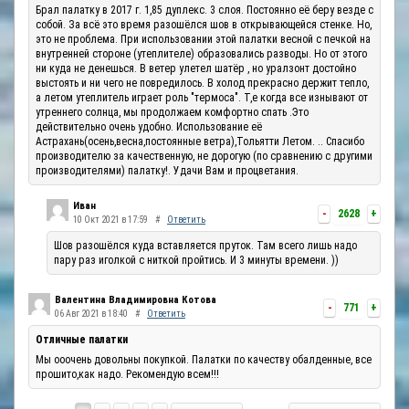
Брал палатку в 2017 г. 1,85 дуплекс. 3 слоя. Постоянно её беру везде с
собой. За всё это время разошёлся шов в открывающейся стенке. Но,
это не проблема. При использовании этой палатки весной с печкой на
внутренней стороне (утеплителе) образовались разводы. Но от этого
ни куда не денешься. В ветер улетел шатёр , но уралзонт достойно
выстоять и ни чего не повредилось. В холод прекрасно держит тепло,
а летом утеплитель играет роль "термоса". Т,е когда все изнывают от
утреннего солнца, мы продолжаем комфортно спать .Это
действительно очень удобно. Использование её
Астрахань(осень,весна,постоянные ветра),Тольятти Летом. .. Спасибо
производителю за качественную, не дорогую (по сравнению с другими
производителями) палатку!. Удачи Вам и процветания.
Иван
-
2628
+
10 Окт 2021 в 17:59
#
Ответить
Шов разошёлся куда вставляется пруток. Там всего лишь надо
пару раз иголкой с ниткой пройтись. И 3 минуты времени. ))
Валентина Владимировна Котова
-
771
+
06 Авг 2021 в 18:40
#
Ответить
Отличные палатки
Мы ооочень довольны покупкой. Палатки по качеству обалденные, все
прошито,как надо. Рекомендую всем!!!