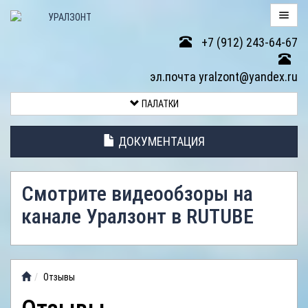
+7 (912) 243-64-67
ПАЛАТКИ
эл.почта yralzont@yandex.ru
ВОЗВРАТ
ПАЛАТКИ
ТОВАРА
ДОКУМЕНТАЦИЯ
ЭЛЕМЕНТЫ
ПАЛАТОК
Смотрите видеообзоры на
АНТИДОЖДЕВЫЕ
канале Уралзонт в RUTUBE
ТЕНТЫ
ФОТОГАЛЕРЕЯ
Отзывы
ВИДЕООБЗОР