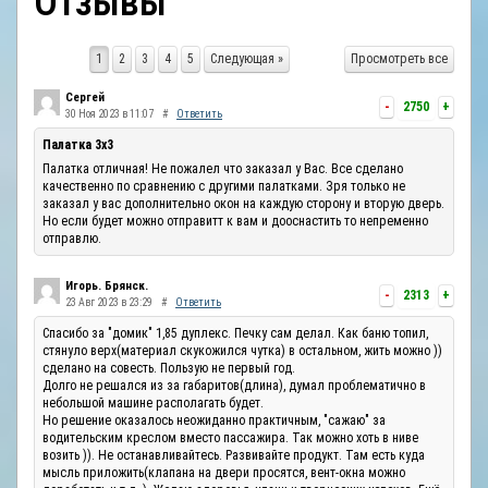
Отзывы
ОТЗЫВЫ
1
2
3
4
5
Следующая »
Просмотреть все
КОНТАКТЫ
Сергей
-
2750
+
30 Ноя 2023 в 11:07
#
Ответить
Палатка 3х3
Палатка отличная! Не пожалел что заказал у Вас. Все сделано
качественно по сравнению с другими палатками. Зря только не
заказал у вас дополнительно окон на каждую сторону и вторую дверь.
Но если будет можно отправитт к вам и дооснастить то непременно
отправлю.
Игорь. Брянск.
-
2313
+
23 Авг 2023 в 23:29
#
Ответить
Спасибо за "домик" 1,85 дуплекс. Печку сам делал. Как баню топил,
стянуло верх(материал скукожился чутка) в остальном, жить можно ))
сделано на совесть. Пользую не первый год.
Долго не решался из за габаритов(длина), думал проблематично в
небольшой машине располагать будет.
Но решение оказалось неожиданно практичным, "сажаю" за
водительским креслом вместо пассажира. Так можно хоть в ниве
возить )). Не останавливайтесь. Развивайте продукт. Там есть куда
мысль приложить(клапана на двери просятся, вент-окна можно