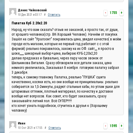
Денис Чайковский
-
1755
+
10 Дек 2021 в 03:17
#
Ответить
Палатка Куб 2.20x2.20
Народ, ну что вам сказать? отзыв не заказной, а просто так, от души,
от хрошего человека(стр. ВК-Хороший Человек). Начнём от покупки.
Зашёл на сайт "Уралзонт" понравилась цена, увидел качество( в моём
городе есть магазин, которые не первый год работают с с этой
фирмой) реально понравилось, захожу на их ОФ. сайт,,,, я просто в
шоке,,,,,,, шикарный выбор+цена, выбираю КУБ-2,20х2,20
делаю предзаказ и буквально, через пару часов звонок от
Шильникова Виталия. Сразу обговорили все детали заказа, цена
немного увеличилась, Заказывал 8 ноября. готовуюю палатку забрал
3 декабря.
теперь, к самому главному. Палатка, реально "ПУШКА" сшита
качественно, косяки есть, но они вообще не принципиальны. реально
собирается за 1,5-2минуты, радуют стальные хабы, по углам ушки для
штормовых оттяжек, плотный матерриал, по качеству и доставке
вообще нет вопросов. Как совет, кто будет заказывать, сразу
заказывайте летний пол. Всё СУПЕР!!!!!
кто хочет узнать подробноси, стучитесь в друзья к (Хорошему
человеку)
Иван
-
1595
+
10 Окт 2021 в 17:55
#
Ответить