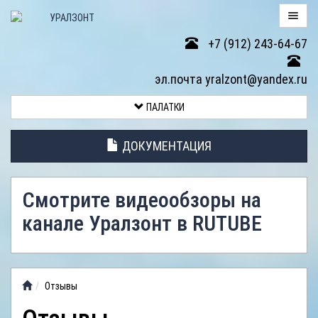
+7 (912) 243-64-67
ПАЛАТКИ
эл.почта yralzont@yandex.ru
ВОЗВРАТ
ПАЛАТКИ
ТОВАРА
ДОКУМЕНТАЦИЯ
ЭЛЕМЕНТЫ
ПАЛАТОК
Смотрите видеообзоры на
АНТИДОЖДЕВЫЕ
канале Уралзонт в RUTUBE
ТЕНТЫ
ФОТОГАЛЕРЕЯ
Отзывы
ВИДЕООБЗОР