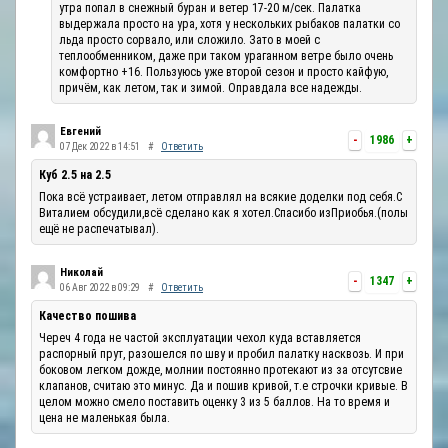
утра попал в снежный буран и ветер 17-20 м/сек. Палатка
выдержала просто на ура, хотя у нескольких рыбаков палатки со
льда просто сорвало, или сложило. Зато в моей с
теплообменником, даже при таком ураганном ветре было очень
комфортно +16. Пользуюсь уже второй сезон и просто кайфую,
причём, как летом, так и зимой. Оправдала все надежды.
Евгений
-
1986
+
07 Дек 2022 в 14:51
#
Ответить
Куб 2.5 на 2.5
Пока всё устраивает, летом отправлял на всякие доделки под себя.С
Виталием обсудили,всё сделано как я хотел.Спасибо изПриобья.(полы
ещё не распечатывал).
Николай
-
1347
+
06 Авг 2022 в 09:29
#
Ответить
Качество пошива
Череч 4 года не частой эксплуатации чехол куда вставляется
распорный прут, разошелся по шву и пробил палатку насквозь. И при
боковом легком дожде, молнии постоянно протекают из за отсутсвие
клапанов, считаю это минус. Да и пошив кривой, т.е строчки кривые. В
целом можно смело поставить оценку 3 из 5 баллов. На то время и
цена не маленькая была.