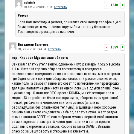
adminla
-
1340
+
10 Авг 2022 в 01:02
#
Ответить
Ремонт
Если Вам необходим ремонт, пришлите свой номер телефона ,Я с
Вами свяжусь и мы отремонтируем Вам палатку бесплатно.
Транспортные расходы за наш счет.
Владимир Быстров
-
1359
+
20 Дек 2021 в 19:44
#
Ответить
гор. Кировск Мурманская область
Заказал палатку утепленную, сдвоенный куб размеры 4.5х2.5 высота
1.9 м. Виталий хорошо общался по телефону и предлогал
рациональные предложения по изготовлению палатки, мы оговорили
где будет стоять печь для обогрева, оговорили расположение окон,
какие полы, а самое главное его совет по изготовлению перегородки
делящей палатку на две части (в одной ловишь в другой спишь) очень
нужная вещь. О палатке ЭТО просто БОМБА, мы её тестировали в
мороз -33 на рыбалке были полтора суток, обогревались дровянной
печкой, рыбачили в четвером никто не замерз(спали на
раскладушках без спальников теплынь), а дыщащий верх хорошее
решение ни какого конденсата не было, палатка сухая, а вот рядом
стояла палатка БЕРЕГ её ели собрали мужики первый слой палатки
из-за конденсата замерз. А чехол для палатки и полов просто
сделаны с огромным запасом. Короче пататка ЗАЧЕТ. Виталий
спасибо за Вашу работу и отношение к клиентам.