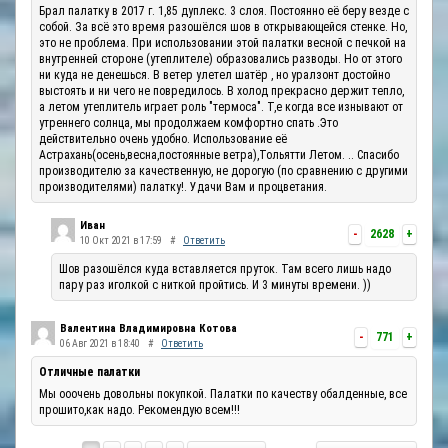
Брал палатку в 2017 г. 1,85 дуплекс. 3 слоя. Постоянно её беру везде с
собой. За всё это время разошёлся шов в открывающейся стенке. Но,
это не проблема. При использовании этой палатки весной с печкой на
внутренней стороне (утеплителе) образовались разводы. Но от этого
ни куда не денешься. В ветер улетел шатёр , но уралзонт достойно
выстоять и ни чего не повредилось. В холод прекрасно держит тепло,
а летом утеплитель играет роль "термоса". Т,е когда все изнывают от
утреннего солнца, мы продолжаем комфортно спать .Это
действительно очень удобно. Использование её
Астрахань(осень,весна,постоянные ветра),Тольятти Летом. .. Спасибо
производителю за качественную, не дорогую (по сравнению с другими
производителями) палатку!. Удачи Вам и процветания.
Иван
-
2628
+
10 Окт 2021 в 17:59
#
Ответить
Шов разошёлся куда вставляется пруток. Там всего лишь надо
пару раз иголкой с ниткой пройтись. И 3 минуты времени. ))
Валентина Владимировна Котова
-
771
+
06 Авг 2021 в 18:40
#
Ответить
Отличные палатки
Мы ооочень довольны покупкой. Палатки по качеству обалденные, все
прошито,как надо. Рекомендую всем!!!