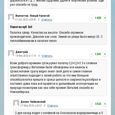
доработать и т.д. ). Желаю здоровья, удачи и творческих успехов. Ещё
раз спасибо за труд.
Валентин. Новый Уренгой
-
1425
+
07 Авг 2023 в 08:40
#
Ответить
Палатка куб 3х3
Палатка супер. Качество на высоте. Спасибо огромное
производителю. Доволен как слон. Зимой на улице было минус 25. С
теплообменником в палатке тепло.
Дмитрий
-
1241
+
14 Фев 2023 в 17:19
#
Ответить
Всем доброго времени суток,купил палатку 2,2×2,2×2 3-х слойная
трансформер,с Виталием были обговорены все нюансы и
сроки,человек сразу видно знает своё дело и самое главное
ответственно подходит к своей работе за что ему большое
спасибо,палатка пришла в срок,в целости и сохраности,разобрал и
поставил дома пока всё нравится в дальнейшей эксплуатации на
природе посмотрим как она себя проявит.Виталий спасибо из
Новосибирска.
Денис Чайковский
-
1533
+
07 Мар 2023 в 23:33
#
Ответить
2 дня назад ездил с ночёвкой на Оскольское водохранилище, в 5