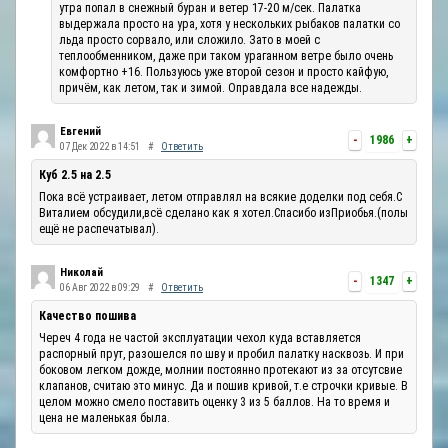
утра попал в снежный буран и ветер 17-20 м/сек. Палатка
выдержала просто на ура, хотя у нескольких рыбаков палатки со
льда просто сорвало, или сложило. Зато в моей с
теплообменником, даже при таком ураганном ветре было очень
комфортно +16. Пользуюсь уже второй сезон и просто кайфую,
причём, как летом, так и зимой. Оправдала все надежды.
Евгений
-
1986
+
07 Дек 2022 в 14:51
#
Ответить
Куб 2.5 на 2.5
Пока всё устраивает, летом отправлял на всякие доделки под себя.С
Виталием обсудили,всё сделано как я хотел.Спасибо изПриобья.(полы
ещё не распечатывал).
Николай
-
1347
+
06 Авг 2022 в 09:29
#
Ответить
Качество пошива
Череч 4 года не частой эксплуатации чехол куда вставляется
распорный прут, разошелся по шву и пробил палатку насквозь. И при
боковом легком дожде, молнии постоянно протекают из за отсутсвие
клапанов, считаю это минус. Да и пошив кривой, т.е строчки кривые. В
целом можно смело поставить оценку 3 из 5 баллов. На то время и
цена не маленькая была.