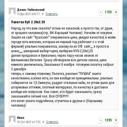
Денис Чайковский
-
1755
+
10 Дек 2021 в 03:17
#
Ответить
Палатка Куб 2.20x2.20
Народ, ну что вам сказать? отзыв не заказной, а просто так, от души,
от хрошего человека(стр. ВК-Хороший Человек). Начнём от покупки.
Зашёл на сайт "Уралзонт" понравилась цена, увидел качество( в моём
городе есть магазин, которые не первый год работают с с этой
фирмой) реально понравилось, захожу на их ОФ. сайт,,,, я просто в
шоке,,,,,,, шикарный выбор+цена, выбираю КУБ-2,20х2,20
делаю предзаказ и буквально, через пару часов звонок от
Шильникова Виталия. Сразу обговорили все детали заказа, цена
немного увеличилась, Заказывал 8 ноября. готовуюю палатку забрал
3 декабря.
теперь, к самому главному. Палатка, реально "ПУШКА" сшита
качественно, косяки есть, но они вообще не принципиальны. реально
собирается за 1,5-2минуты, радуют стальные хабы, по углам ушки для
штормовых оттяжек, плотный матерриал, по качеству и доставке
вообще нет вопросов. Как совет, кто будет заказывать, сразу
заказывайте летний пол. Всё СУПЕР!!!!!
кто хочет узнать подробноси, стучитесь в друзья к (Хорошему
человеку)
Иван
-
1595
+
10 Окт 2021 в 17:55
#
Ответить