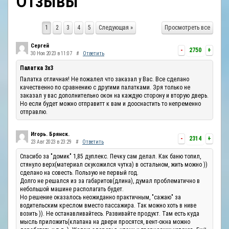
Отзывы
ОТЗЫВЫ
1
2
3
4
5
Следующая »
Просмотреть все
КОНТАКТЫ
Сергей
-
2750
+
30 Ноя 2023 в 11:07
#
Ответить
Палатка 3х3
Палатка отличная! Не пожалел что заказал у Вас. Все сделано
качественно по сравнению с другими палатками. Зря только не
заказал у вас дополнительно окон на каждую сторону и вторую дверь.
Но если будет можно отправитт к вам и дооснастить то непременно
отправлю.
Игорь. Брянск.
-
2314
+
23 Авг 2023 в 23:29
#
Ответить
Спасибо за "домик" 1,85 дуплекс. Печку сам делал. Как баню топил,
стянуло верх(материал скукожился чутка) в остальном, жить можно ))
сделано на совесть. Пользую не первый год.
Долго не решался из за габаритов(длина), думал проблематично в
небольшой машине располагать будет.
Но решение оказалось неожиданно практичным, "сажаю" за
водительским креслом вместо пассажира. Так можно хоть в ниве
возить )). Не останавливайтесь. Развивайте продукт. Там есть куда
мысль приложить(клапана на двери просятся, вент-окна можно