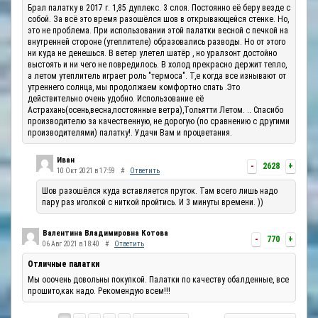
Брал палатку в 2017 г. 1,85 дуплекс. 3 слоя. Постоянно её беру везде с
собой. За всё это время разошёлся шов в открывающейся стенке. Но,
это не проблема. При использовании этой палатки весной с печкой на
внутренней стороне (утеплителе) образовались разводы. Но от этого
ни куда не денешься. В ветер улетел шатёр , но уралзонт достойно
выстоять и ни чего не повредилось. В холод прекрасно держит тепло,
а летом утеплитель играет роль "термоса". Т,е когда все изнывают от
утреннего солнца, мы продолжаем комфортно спать .Это
действительно очень удобно. Использование её
Астрахань(осень,весна,постоянные ветра),Тольятти Летом. .. Спасибо
производителю за качественную, не дорогую (по сравнению с другими
производителями) палатку!. Удачи Вам и процветания.
Иван
-
2628
+
10 Окт 2021 в 17:59
#
Ответить
Шов разошёлся куда вставляется пруток. Там всего лишь надо
пару раз иголкой с ниткой пройтись. И 3 минуты времени. ))
Валентина Владимировна Котова
-
770
+
06 Авг 2021 в 18:40
#
Ответить
Отличные палатки
Мы ооочень довольны покупкой. Палатки по качеству обалденные, все
прошито,как надо. Рекомендую всем!!!