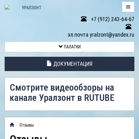
+7 (912) 243-64-67
ПАЛАТКИ
эл.почта yralzont@yandex.ru
ВОЗВРАТ
ПАЛАТКИ
ТОВАРА
ДОКУМЕНТАЦИЯ
ЭЛЕМЕНТЫ
ПАЛАТОК
Смотрите видеообзоры на
АНТИДОЖДЕВЫЕ
канале Уралзонт в RUTUBE
ТЕНТЫ
ФОТОГАЛЕРЕЯ
Отзывы
ВИДЕООБЗОР