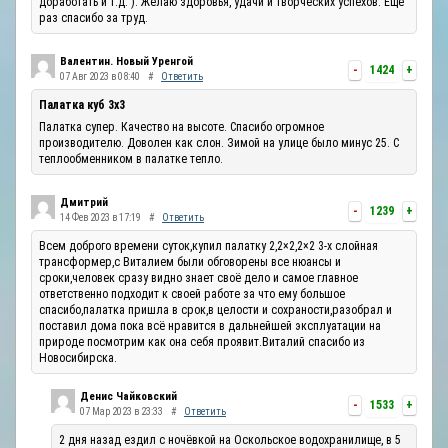
доработать и т.д. ). Желаю здоровья, удачи и творческих успехов. Ещё
раз спасибо за труд.
Валентин. Новый Уренгой
-
1424
+
07 Авг 2023 в 08:40
#
Ответить
Палатка куб 3х3
Палатка супер. Качество на высоте. Спасибо огромное
производителю. Доволен как слон. Зимой на улице было минус 25. С
теплообменником в палатке тепло.
Дмитрий
-
1239
+
14 Фев 2023 в 17:19
#
Ответить
Всем доброго времени суток,купил палатку 2,2×2,2×2 3-х слойная
трансформер,с Виталием были обговорены все нюансы и
сроки,человек сразу видно знает своё дело и самое главное
ответственно подходит к своей работе за что ему большое
спасибо,палатка пришла в срок,в целости и сохраности,разобрал и
поставил дома пока всё нравится в дальнейшей эксплуатации на
природе посмотрим как она себя проявит.Виталий спасибо из
Новосибирска.
Денис Чайковский
-
1533
+
07 Мар 2023 в 23:33
#
Ответить
2 дня назад ездил с ночёвкой на Оскольское водохранилище, в 5