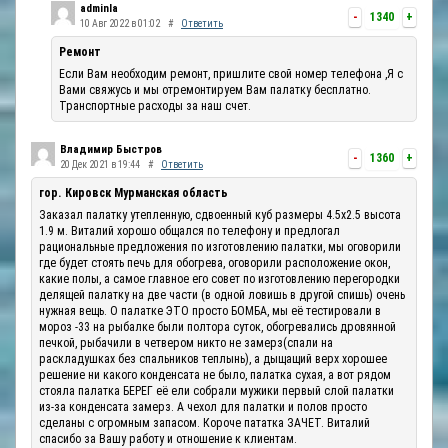
adminla
-
1340
+
10 Авг 2022 в 01:02
#
Ответить
Ремонт
Если Вам необходим ремонт, пришлите свой номер телефона ,Я с
Вами свяжусь и мы отремонтируем Вам палатку бесплатно.
Транспортные расходы за наш счет.
Владимир Быстров
-
1360
+
20 Дек 2021 в 19:44
#
Ответить
гор. Кировск Мурманская область
Заказал палатку утепленную, сдвоенный куб размеры 4.5х2.5 высота
1.9 м. Виталий хорошо общался по телефону и предлогал
рациональные предложения по изготовлению палатки, мы оговорили
где будет стоять печь для обогрева, оговорили расположение окон,
какие полы, а самое главное его совет по изготовлению перегородки
делящей палатку на две части (в одной ловишь в другой спишь) очень
нужная вещь. О палатке ЭТО просто БОМБА, мы её тестировали в
мороз -33 на рыбалке были полтора суток, обогревались дровянной
печкой, рыбачили в четвером никто не замерз(спали на
раскладушках без спальников теплынь), а дыщащий верх хорошее
решение ни какого конденсата не было, палатка сухая, а вот рядом
стояла палатка БЕРЕГ её ели собрали мужики первый слой палатки
из-за конденсата замерз. А чехол для палатки и полов просто
сделаны с огромным запасом. Короче пататка ЗАЧЕТ. Виталий
спасибо за Вашу работу и отношение к клиентам.