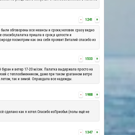
-
1241
+
м были обговорены все нюансы и сроки,человек сразу видно
е спасибо,палатка пришла в срок,в целости и
рироде посмотрим как она себя проявит.Виталий спасибо из
-
1533
+
й буран и ветер 17-20 м/сек. Палатка выдержала просто на
 моей с теплообменником, даже при таком ураганном ветре
 летом, так и зимой. Оправдала все надежды.
-
1988
+
сё сделано как я хотел.Спасибо изПриобья.(полы ещё не
-
1347
+