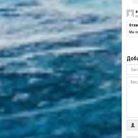
В
06
Отли
Мы оо
Доба