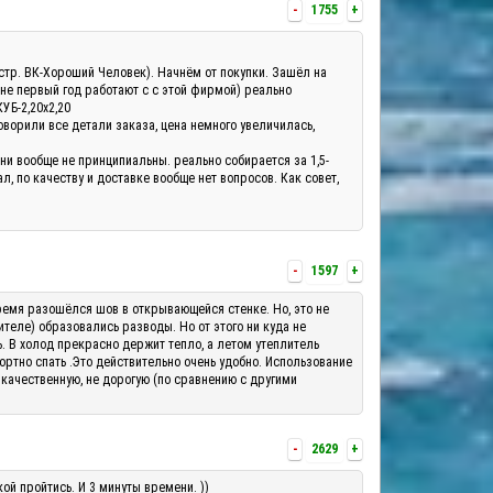
-
1755
+
а(стр. ВК-Хороший Человек). Начнём от покупки. Зашёл на
 не первый год работают с с этой фирмой) реально
КУБ-2,20х2,20
оворили все детали заказа, цена немного увеличилась,
они вообще не принципиальны. реально собирается за 1,5-
, по качеству и доставке вообще нет вопросов. Как совет,
-
1597
+
о время разошёлся шов в открывающейся стенке. Но, это не
теле) образовались разводы. Но от этого ни куда не
ь. В холод прекрасно держит тепло, а летом утеплитель
ортно спать .Это действительно очень удобно. Использование
 качественную, не дорогую (по сравнению с другими
-
2629
+
ой пройтись. И 3 минуты времени. ))