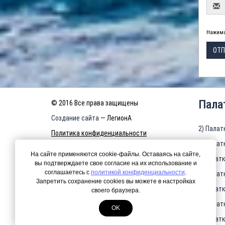
Нажима
ОТП
Пала
© 2016 Все права защищены
Создание сайта
— ЛегионА
2) Палат
Политика конфиденциальности
3) Палат
КАРТА САЙТА
На сайте применяются cookie-файлы. Оставаясь на сайте,
4)Палатк
вы подтверждаете свое согласие на их использование и
соглашаетесь с
политикой конфиденциальности
.
5) Палат
Запретить сохранение cookies вы можете в настройках
6)Палатк
своего браузера.
7) Палат
OK
8)Палатк