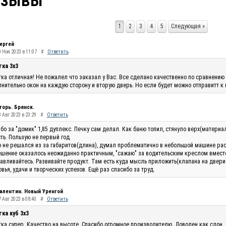
тзывы
1
2
3
4
5
Следующая »
ергей
0 Ноя 2023 в 11:07
#
Ответить
тка 3х3
ка отличная! Не пожалел что заказал у Вас. Все сделано качественно по сравнению 
нительно окон на каждую сторону и вторую дверь. Но если будет можно отправитт к
горь. Брянск.
 Авг 2023 в 23:29
#
Ответить
бо за "домик" 1,85 дуплекс. Печку сам делал. Как баню топил, стянуло верх(материа
ть. Пользую не первый год.
 не решался из за габаритов(длина), думал проблематично в небольшой машине рас
шение оказалось неожиданно практичным, "сажаю" за водительским креслом вместо п
авливайтесь. Развивайте продукт. Там есть куда мысль приложить(клапана на двери п
вья, удачи и творческих успехов. Ещё раз спасибо за труд.
алентин. Новый Уренгой
 Авг 2023 в 08:40
#
Ответить
ка куб 3х3
ка супер. Качество на высоте. Спасибо огромное производителю. Доволен как слон.