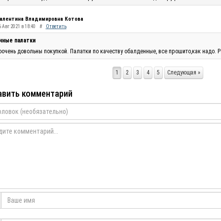
алентина Владимировна Котова
 Авг 2021 в 18:40
#
Ответить
чные палатки
очень довольны покупкой. Палатки по качеству обалденные, все прошито,как надо. Р
1
2
3
4
5
Следующая »
вить комментарий