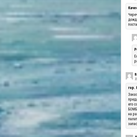
Каче
Череч
дожде
поста
Р
Е
р
В
20
гор.
Заказ
предл
его с
БОМБА
на ра
палат
запас