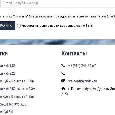
я кнопку "Отправить" Вы подтверждаете, что предоставляете свое согласие на обработку
РАВИТЬ
Уведомлять меня о новых комментариях по E-mail
тки
Контакты
ки Куб 1,85
+7 (912) 243-64-67
ки Куб 2,20
и Куб 2,5 высота 1,90м
yralzont@yandex.ru
ки Куб 2,50 высота 2,3м
г. Екатеринбург, ул.Данилы Зв
д.23
и Куб 3,0 высота 1,95м
ка-Шатер Куб 3,50
и Куб 5,0