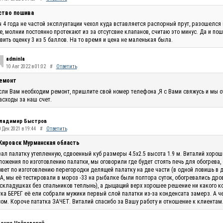
ство пошива
 4 года не частой эксплуатации чехол куда вставляется распорный прут, разошелся 
, молнии постоянно протекают из за отсутсвие клапанов, считаю это минус. Да и по
вить оценку 3 из 5 баллов. На то время и цена не маленькая была.
adminla
10 Авг 2022 в 01:02
#
Ответить
емонт
сли Вам необходим ремонт, пришлите свой номер телефона ,Я с Вами свяжусь и мы 
асходы за наш счет.
ладимир Быстров
 Дек 2021 в 19:44
#
Ответить
 Кировск Мурманская область
ал палатку утепленную, сдвоенный куб размеры 4.5х2.5 высота 1.9 м. Виталий хоро
ожения по изготовлению палатки, мы оговорили где будет стоять печь для обогрева,
овет по изготовлению перегородки делящей палатку на две части (в одной ловишь в 
, мы её тестировали в мороз -33 на рыбалке были полтора суток, обогревались дро
складушках без спальников теплынь), а дыщащий верх хорошее решение ни какого кон
ка БЕРЕГ её ели собрали мужики первый слой палатки из-за конденсата замерз. А ч
ом. Короче пататка ЗАЧЕТ. Виталий спасибо за Вашу работу и отношение к клиентам