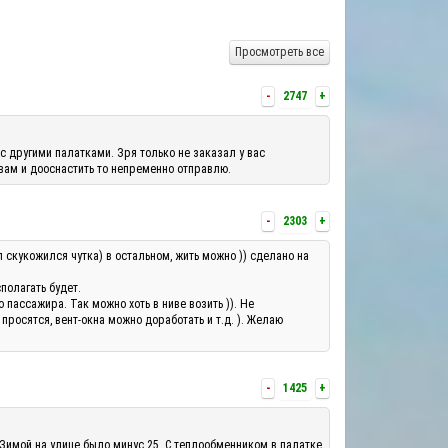
Просмотреть все
-
2747
+
с другими палатками. Зря только не заказал у вас
 вам и дооснастить то непременно отправлю.
-
2303
+
л скукожился чутка) в остальном, жить можно )) сделано на
полагать будет.
ассажира. Так можно хоть в ниве возить )). Не
росятся, вент-окна можно доработать и т.д. ). Желаю
-
1425
+
 Зимой на улице было минус 25. С теплообменником в палатке