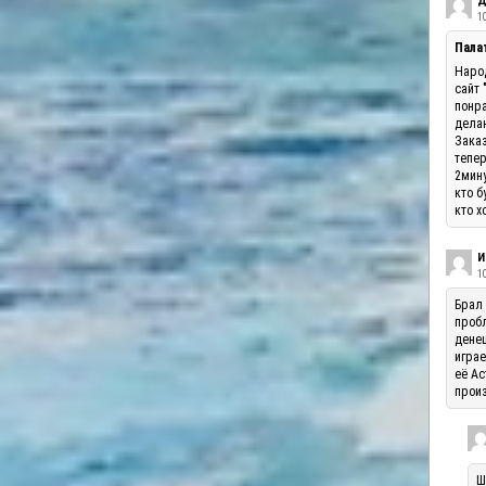
Д
10
Палат
Народ
сайт 
понра
делаю
Заказ
тепер
2мину
кто б
кто х
И
1
Брал 
пробл
денеш
играе
её Ас
произ
Ш