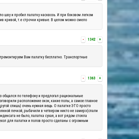
по шву и пробил палатку насквозь. И при боковом легком
шив кривой, т.е строчки кривые. В целом можно смело
-
1342
+
отремонтируем Вам палатку бесплатно. Транспортные
-
1363
+
шо общался по телефону и предлогал рациональные
 оговорили расположение окон, какие полы, а самое главное
другой спишь) очень нужная вещь. О палатке ЭТО просто
вянной печкой, рыбачили в четвером никто не замерз(спали
денсата не было, палатка сухая, а вот рядом стояла
ехол для палатки и полов просто сделаны с огромным
.