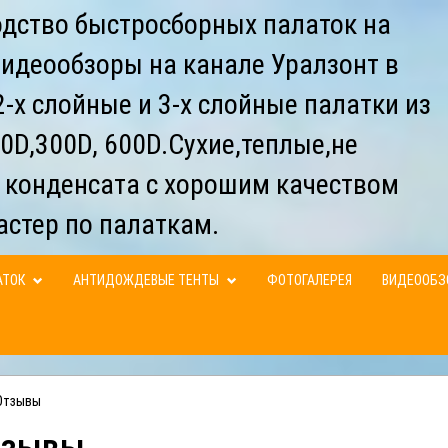
дство быстросборных палаток на
видеообзоры на канале Уралзонт в
-х слойные и 3-х слойные палатки из
0D,300D, 600D.Сухие,теплые,не
 конденсата с хорошим качеством
астер по палаткам.
АТОК
АНТИДОЖДЕВЫЕ ТЕНТЫ
ФОТОГАЛЕРЕЯ
ВИДЕООБ
Отзывы