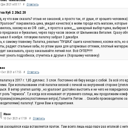
енис Чайковский
 Дек 2021 в 03:17
#
Ответить
ка Куб 2.20x2.20
, ну что вам сказать? отзыв не заказной, а просто так, от души, от хрошего человек
"Уралзонт" понравилась цена, увидел качество( в моём городе есть магазин, которые
вилось, захожу на их ОФ. сайт,,,, я просто в шоке,,,,,,, шикарный выбор+цена, выбираю 
 предзаказ и буквально, через пару часов звонок от Шильникова Виталия. Сразу обг
ывал 8 ноября. готовуюю палатку забрал 3 декабря.
ь, к самому главному. Палатка, реально "ПУШКА" сшита качественно, косяки есть, но 
ты, радуют стальные хабы, по углам ушки для штормовых оттяжек, плотный матерриал
удет заказывать, сразу заказывайте летний пол. Всё СУПЕР!!!!!
очет узнать подробноси, стучитесь в друзья к (Хорошему человеку)
ван
0 Окт 2021 в 17:55
#
Ответить
палатку в 2017 г. 1,85 дуплекс. 3 слоя. Постоянно её беру везде с собой. За всё эт
ема. При использовании этой палатки весной с печкой на внутренней стороне (утепли
ься. В ветер улетел шатёр , но уралзонт достойно выстоять и ни чего не повредилос
т роль "термоса". Т,е когда все изнывают от утреннего солнца, мы продолжаем комф
трахань(осень,весна,постоянные ветра),Тольятти Летом. .. Спасибо производителю за
водителями) палатку!. Удачи Вам и процветания.
Иван
10 Окт 2021 в 17:59
#
Ответить
ов разошёлся куда вставляется пруток. Там всего лишь надо пару раз иголкой с нитк