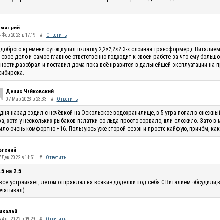
.
митрий
4 Фев 2023 в 17:19
#
Ответить
доброго времени суток,купил палатку 2,2×2,2×2 3-х слойная трансформер,с Виталие
 своё дело и самое главное ответственно подходит к своей работе за что ему большо
ности,разобрал и поставил дома пока всё нравится в дальнейшей эксплуатации на п
сибирска.
Денис Чайковский
07 Мар 2023 в 23:33
#
Ответить
 дня назад ездил с ночёвкой на Оскольское водохранилище, в 5 утра попал в снежны
ра, хотя у нескольких рыбаков палатки со льда просто сорвало, или сложило. Зато в
ыло очень комфортно +16. Пользуюсь уже второй сезон и просто кайфую, причём, как
вгений
 Дек 2022 в 14:51
#
Ответить
.5 на 2.5
всё устраивает, летом отправлял на всякие доделки под себя.С Виталием обсудили,в
чатывал).
иколай
 Авг 2022 в 09:29
#
Ответить