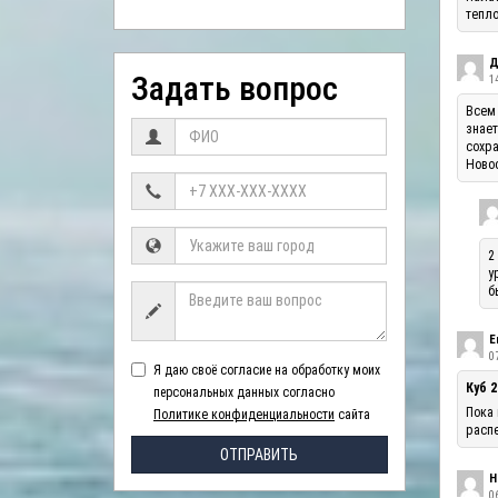
тепло
Д
Задать вопрос
1
Всем 
знает
сохра
Ново
2
у
б
Е
07
Я даю своё согласие на обработку моих
Куб 2
персональных данных согласно
Пока 
Политике конфиденциальности
сайта
распе
ОТПРАВИТЬ
Н
06