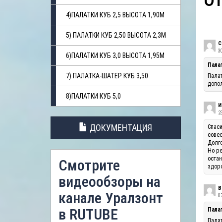
О
4)ПАЛАТКИ КУБ 2,5 ВЫСОТА 1,90М
5) ПАЛАТКИ КУБ 2,50 ВЫСОТА 2,3М
С
3
6)ПАЛАТКИ КУБ 3,0 ВЫСОТА 1,95М
Пала
7) ПАЛАТКА-ШАТЕР КУБ 3,50
Палат
допол
8)ПАЛАТКИ КУБ 5,0
И
23
ДОКУМЕНТАЦИЯ
Спаси
совес
Долго
Но ре
остан
Смотрите
здоро
видеообзоры на
В
канале Уралзонт
07
в RUTUBE
Палат
Палат