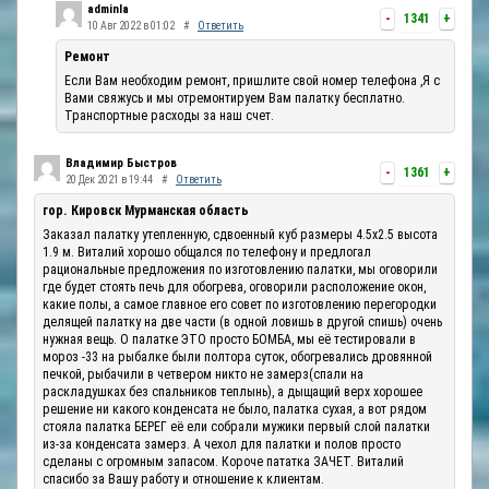
adminla
-
1341
+
10 Авг 2022 в 01:02
#
Ответить
Ремонт
Если Вам необходим ремонт, пришлите свой номер телефона ,Я с
Вами свяжусь и мы отремонтируем Вам палатку бесплатно.
Транспортные расходы за наш счет.
Владимир Быстров
-
1361
+
20 Дек 2021 в 19:44
#
Ответить
гор. Кировск Мурманская область
Заказал палатку утепленную, сдвоенный куб размеры 4.5х2.5 высота
1.9 м. Виталий хорошо общался по телефону и предлогал
рациональные предложения по изготовлению палатки, мы оговорили
где будет стоять печь для обогрева, оговорили расположение окон,
какие полы, а самое главное его совет по изготовлению перегородки
делящей палатку на две части (в одной ловишь в другой спишь) очень
нужная вещь. О палатке ЭТО просто БОМБА, мы её тестировали в
мороз -33 на рыбалке были полтора суток, обогревались дровянной
печкой, рыбачили в четвером никто не замерз(спали на
раскладушках без спальников теплынь), а дыщащий верх хорошее
решение ни какого конденсата не было, палатка сухая, а вот рядом
стояла палатка БЕРЕГ её ели собрали мужики первый слой палатки
из-за конденсата замерз. А чехол для палатки и полов просто
сделаны с огромным запасом. Короче пататка ЗАЧЕТ. Виталий
спасибо за Вашу работу и отношение к клиентам.