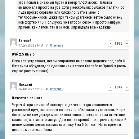
утра попал в снежный буран и ветер 17-20 м/сек. Палатка
выдержала просто на ура, хотя у нескольких рыбаков палатки со
льда просто сорвало, или сложило. Зато в моей с
теплообменником, даже при таком ураганном ветре было очень
комфортно +16. Пользуюсь уже второй сезон и просто кайфую,
причём, как летом, так и зимой. Оправдала все надежды.
Евгений
-
1988
+
07 Дек 2022 в 14:51
#
Ответить
Куб 2.5 на 2.5
Пока всё устраивает, летом отправлял на всякие доделки под себя.С
Виталием обсудили,всё сделано как я хотел.Спасибо изПриобья.(полы
ещё не распечатывал).
Николай
-
1347
+
06 Авг 2022 в 09:29
#
Ответить
Качество пошива
Череч 4 года не частой эксплуатации чехол куда вставляется
распорный прут, разошелся по шву и пробил палатку насквозь. И при
боковом легком дожде, молнии постоянно протекают из за отсутсвие
клапанов, считаю это минус. Да и пошив кривой, т.е строчки кривые. В
целом можно смело поставить оценку 3 из 5 баллов. На то время и
цена не маленькая была.