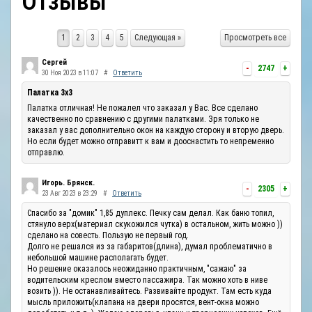
Отзывы
ОТЗЫВЫ
1
2
3
4
5
Следующая »
Просмотреть все
КОНТАКТЫ
Сергей
-
2747
+
30 Ноя 2023 в 11:07
#
Ответить
Палатка 3х3
Палатка отличная! Не пожалел что заказал у Вас. Все сделано
качественно по сравнению с другими палатками. Зря только не
заказал у вас дополнительно окон на каждую сторону и вторую дверь.
Но если будет можно отправитт к вам и дооснастить то непременно
отправлю.
Игорь. Брянск.
-
2305
+
23 Авг 2023 в 23:29
#
Ответить
Спасибо за "домик" 1,85 дуплекс. Печку сам делал. Как баню топил,
стянуло верх(материал скукожился чутка) в остальном, жить можно ))
сделано на совесть. Пользую не первый год.
Долго не решался из за габаритов(длина), думал проблематично в
небольшой машине располагать будет.
Но решение оказалось неожиданно практичным, "сажаю" за
водительским креслом вместо пассажира. Так можно хоть в ниве
возить )). Не останавливайтесь. Развивайте продукт. Там есть куда
мысль приложить(клапана на двери просятся, вент-окна можно