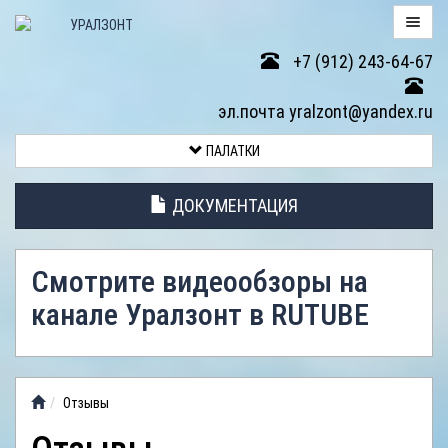
+7 (912) 243-64-67
ПАЛАТКИ
эл.почта yralzont@yandex.ru
ВОЗВРАТ
ПАЛАТКИ
ТОВАРА
ДОКУМЕНТАЦИЯ
ЭЛЕМЕНТЫ
ПАЛАТОК
Смотрите видеообзоры на
АНТИДОЖДЕВЫЕ
канале Уралзонт в RUTUBE
ТЕНТЫ
ФОТОГАЛЕРЕЯ
Отзывы
ВИДЕООБЗОР