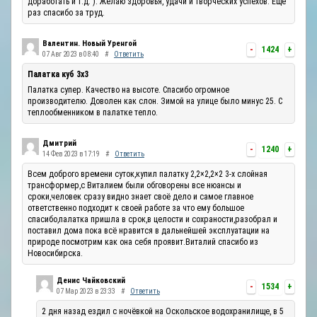
доработать и т.д. ). Желаю здоровья, удачи и творческих успехов. Ещё
раз спасибо за труд.
Валентин. Новый Уренгой
-
1424
+
07 Авг 2023 в 08:40
#
Ответить
Палатка куб 3х3
Палатка супер. Качество на высоте. Спасибо огромное
производителю. Доволен как слон. Зимой на улице было минус 25. С
теплообменником в палатке тепло.
Дмитрий
-
1240
+
14 Фев 2023 в 17:19
#
Ответить
Всем доброго времени суток,купил палатку 2,2×2,2×2 3-х слойная
трансформер,с Виталием были обговорены все нюансы и
сроки,человек сразу видно знает своё дело и самое главное
ответственно подходит к своей работе за что ему большое
спасибо,палатка пришла в срок,в целости и сохраности,разобрал и
поставил дома пока всё нравится в дальнейшей эксплуатации на
природе посмотрим как она себя проявит.Виталий спасибо из
Новосибирска.
Денис Чайковский
-
1534
+
07 Мар 2023 в 23:33
#
Ответить
2 дня назад ездил с ночёвкой на Оскольское водохранилище, в 5