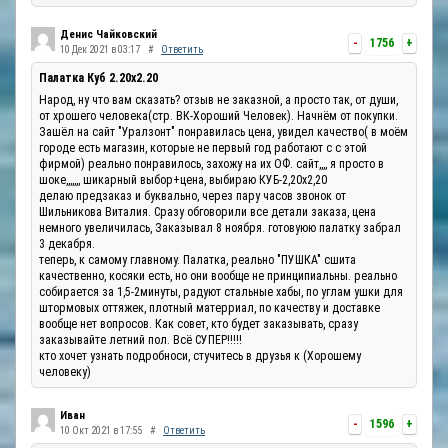
Денис Чайковский
-
1756
+
10 Дек 2021 в 03:17
#
Ответить
Палатка Куб 2.20x2.20
Народ, ну что вам сказать? отзыв не заказной, а просто так, от души,
от хрошего человека(стр. ВК-Хороший Человек). Начнём от покупки.
Зашёл на сайт "Уралзонт" понравилась цена, увидел качество( в моём
городе есть магазин, которые не первый год работают с с этой
фирмой) реально понравилось, захожу на их ОФ. сайт,,,, я просто в
шоке,,,,,,, шикарный выбор+цена, выбираю КУБ-2,20х2,20
делаю предзаказ и буквально, через пару часов звонок от
Шильникова Виталия. Сразу обговорили все детали заказа, цена
немного увеличилась, Заказывал 8 ноября. готовуюю палатку забрал
3 декабря.
теперь, к самому главному. Палатка, реально "ПУШКА" сшита
качественно, косяки есть, но они вообще не принципиальны. реально
собирается за 1,5-2минуты, радуют стальные хабы, по углам ушки для
штормовых оттяжек, плотный матерриал, по качеству и доставке
вообще нет вопросов. Как совет, кто будет заказывать, сразу
заказывайте летний пол. Всё СУПЕР!!!!!
кто хочет узнать подробноси, стучитесь в друзья к (Хорошему
человеку)
Иван
-
1596
+
10 Окт 2021 в 17:55
#
Ответить