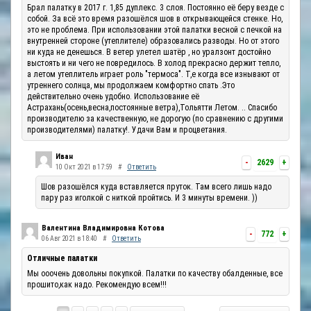
Брал палатку в 2017 г. 1,85 дуплекс. 3 слоя. Постоянно её беру везде с
собой. За всё это время разошёлся шов в открывающейся стенке. Но,
это не проблема. При использовании этой палатки весной с печкой на
внутренней стороне (утеплителе) образовались разводы. Но от этого
ни куда не денешься. В ветер улетел шатёр , но уралзонт достойно
выстоять и ни чего не повредилось. В холод прекрасно держит тепло,
а летом утеплитель играет роль "термоса". Т,е когда все изнывают от
утреннего солнца, мы продолжаем комфортно спать .Это
действительно очень удобно. Использование её
Астрахань(осень,весна,постоянные ветра),Тольятти Летом. .. Спасибо
производителю за качественную, не дорогую (по сравнению с другими
производителями) палатку!. Удачи Вам и процветания.
Иван
-
2629
+
10 Окт 2021 в 17:59
#
Ответить
Шов разошёлся куда вставляется пруток. Там всего лишь надо
пару раз иголкой с ниткой пройтись. И 3 минуты времени. ))
Валентина Владимировна Котова
-
772
+
06 Авг 2021 в 18:40
#
Ответить
Отличные палатки
Мы ооочень довольны покупкой. Палатки по качеству обалденные, все
прошито,как надо. Рекомендую всем!!!