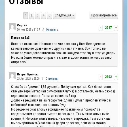
Отзывы
ОТЗЫВЫ
1
2
3
4
5
Следующая »
Просмотреть все
КОНТАКТЫ
Сергей
-
2747
+
30 Ноя 2023 в 11:07
#
Ответить
Палатка 3х3
Палатка отличная! Не пожалел что заказал у Вас. Все сделано
качественно по сравнению с другими палатками. Зря только не
заказал у вас дополнительно окон на каждую сторону и вторую дверь.
Но если будет можно отправитт к вам и дооснастить то непременно
отправлю.
Игорь. Брянск.
-
2302
+
23 Авг 2023 в 23:29
#
Ответить
Спасибо за "домик" 1,85 дуплекс. Печку сам делал. Как баню топил,
стянуло верх(материал скукожился чутка) в остальном, жить можно ))
сделано на совесть. Пользую не первый год.
Долго не решался из за габаритов(длина), думал проблематично в
небольшой машине располагать будет.
Но решение оказалось неожиданно практичным, "сажаю" за
водительским креслом вместо пассажира. Так можно хоть в ниве
возить )). Не останавливайтесь. Развивайте продукт. Там есть куда
мысль приложить(клапана на двери просятся, вент-окна можно