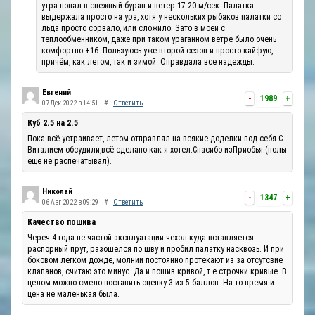
утра попал в снежный буран и ветер 17-20 м/сек. Палатка
выдержала просто на ура, хотя у нескольких рыбаков палатки со
льда просто сорвало, или сложило. Зато в моей с
теплообменником, даже при таком ураганном ветре было очень
комфортно +16. Пользуюсь уже второй сезон и просто кайфую,
причём, как летом, так и зимой. Оправдала все надежды.
Евгений
-
1989
+
07 Дек 2022 в 14:51
#
Ответить
Куб 2.5 на 2.5
Пока всё устраивает, летом отправлял на всякие доделки под себя.С
Виталием обсудили,всё сделано как я хотел.Спасибо изПриобья.(полы
ещё не распечатывал).
Николай
-
1347
+
06 Авг 2022 в 09:29
#
Ответить
Качество пошива
Череч 4 года не частой эксплуатации чехол куда вставляется
распорный прут, разошелся по шву и пробил палатку насквозь. И при
боковом легком дожде, молнии постоянно протекают из за отсутсвие
клапанов, считаю это минус. Да и пошив кривой, т.е строчки кривые. В
целом можно смело поставить оценку 3 из 5 баллов. На то время и
цена не маленькая была.