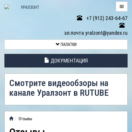
+7 (912) 243-64-67
ПАЛАТКИ
эл.почта yralzont@yandex.ru
ВОЗВРАТ
ПАЛАТКИ
ТОВАРА
ДОКУМЕНТАЦИЯ
ЭЛЕМЕНТЫ
ПАЛАТОК
Смотрите видеообзоры на
АНТИДОЖДЕВЫЕ
канале Уралзонт в RUTUBE
ТЕНТЫ
ФОТОГАЛЕРЕЯ
Отзывы
ВИДЕООБЗОР