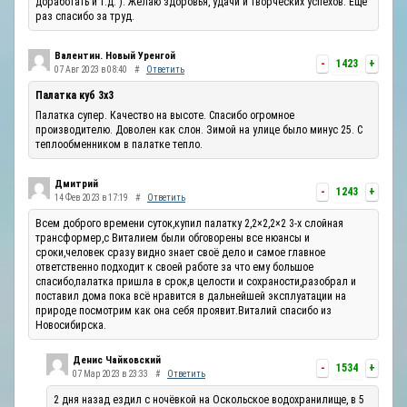
доработать и т.д. ). Желаю здоровья, удачи и творческих успехов. Ещё
раз спасибо за труд.
Валентин. Новый Уренгой
-
1423
+
07 Авг 2023 в 08:40
#
Ответить
Палатка куб 3х3
Палатка супер. Качество на высоте. Спасибо огромное
производителю. Доволен как слон. Зимой на улице было минус 25. С
теплообменником в палатке тепло.
Дмитрий
-
1243
+
14 Фев 2023 в 17:19
#
Ответить
Всем доброго времени суток,купил палатку 2,2×2,2×2 3-х слойная
трансформер,с Виталием были обговорены все нюансы и
сроки,человек сразу видно знает своё дело и самое главное
ответственно подходит к своей работе за что ему большое
спасибо,палатка пришла в срок,в целости и сохраности,разобрал и
поставил дома пока всё нравится в дальнейшей эксплуатации на
природе посмотрим как она себя проявит.Виталий спасибо из
Новосибирска.
Денис Чайковский
-
1534
+
07 Мар 2023 в 23:33
#
Ответить
2 дня назад ездил с ночёвкой на Оскольское водохранилище, в 5