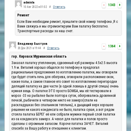
adminla
-
1343
+
10 Авг 2022 в 01:02
#
Ответить
Ремонт
Если Вам необходим ремонт, пришлите свой номер телефона ,Я с
Вами свяжусь и мы отремонтируем Вам палатку бесплатно.
Транспортные расходы за наш счет.
Владимир Быстров
-
1364
+
20 Дек 2021 в 19:44
#
Ответить
гор. Кировск Мурманская область
Заказал палатку утепленную, сдвоенный куб размеры 4.5х2.5 высота
1.9 м. Виталий хорошо общался по телефону и предлогал
рациональные предложения по изготовлению палатки, мы оговорили
где будет стоять печь для обогрева, оговорили расположение окон,
какие полы, а самое главное его совет по изготовлению перегородки
делящей палатку на две части (в одной ловишь в другой спишь) очень
нужная вещь. О палатке ЭТО просто БОМБА, мы её тестировали в
мороз -33 на рыбалке были полтора суток, обогревались дровянной
печкой, рыбачили в четвером никто не замерз(спали на
раскладушках без спальников теплынь), а дыщащий верх хорошее
решение ни какого конденсата не было, палатка сухая, а вот рядом
стояла палатка БЕРЕГ её ели собрали мужики первый слой палатки
из-за конденсата замерз. А чехол для палатки и полов просто
сделаны с огромным запасом. Короче пататка ЗАЧЕТ. Виталий
спасибо за Вашу работу и отношение к клиентам.