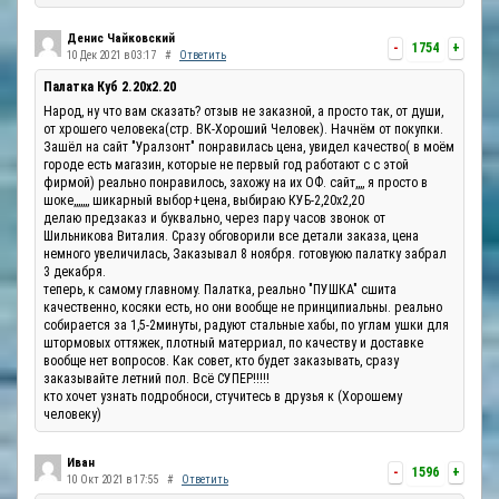
Денис Чайковский
-
1754
+
10 Дек 2021 в 03:17
#
Ответить
Палатка Куб 2.20x2.20
Народ, ну что вам сказать? отзыв не заказной, а просто так, от души,
от хрошего человека(стр. ВК-Хороший Человек). Начнём от покупки.
Зашёл на сайт "Уралзонт" понравилась цена, увидел качество( в моём
городе есть магазин, которые не первый год работают с с этой
фирмой) реально понравилось, захожу на их ОФ. сайт,,,, я просто в
шоке,,,,,,, шикарный выбор+цена, выбираю КУБ-2,20х2,20
делаю предзаказ и буквально, через пару часов звонок от
Шильникова Виталия. Сразу обговорили все детали заказа, цена
немного увеличилась, Заказывал 8 ноября. готовуюю палатку забрал
3 декабря.
теперь, к самому главному. Палатка, реально "ПУШКА" сшита
качественно, косяки есть, но они вообще не принципиальны. реально
собирается за 1,5-2минуты, радуют стальные хабы, по углам ушки для
штормовых оттяжек, плотный матерриал, по качеству и доставке
вообще нет вопросов. Как совет, кто будет заказывать, сразу
заказывайте летний пол. Всё СУПЕР!!!!!
кто хочет узнать подробноси, стучитесь в друзья к (Хорошему
человеку)
Иван
-
1596
+
10 Окт 2021 в 17:55
#
Ответить