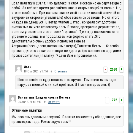
Брал палатку в 2017 г. 1,85 дуплекс. 3 слоя. Постоянно её беру везде с
собой. За всё это время разошёлся шов в открывающейся стенке. Но,
это не проблема. При использовании этой палатки весной с печкой на
внутренней стороне (утеплителе) образовались разводы. Но от этого
ни куда не денешься. В ветер улетел шатёр , но уралзонт достойно
выстоять и ни чего не повредилось. В холод прекрасно держит тепло,
а летом утеплитель играет роль "термоса". Т,е когда все изнывают от
утреннего солнца, мы продолжаем комфортно спать .Это
действительно очень удобно. Использование её
Астрахань(осень,весна,постоянные ветра),Тольятти Летом. .. Спасибо
производителю за качественную, не дорогую (по сравнению с другими
производителями) палатку!. Удачи Вам и процветания.
Иван
-
2630
+
10 Окт 2021 в 17:59
#
Ответить
Шов разошёлся куда вставляется пруток. Там всего лишь надо
пару раз иголкой с ниткой пройтись. И 3 минуты времени. ))
Валентина Владимировна Котова
-
772
+
06 Авг 2021 в 18:40
#
Ответить
Отличные палатки
Мы ооочень довольны покупкой. Палатки по качеству обалденные, все
прошито,как надо. Рекомендую всем!!!