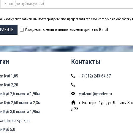
я кнопку "Отправить" Вы подтверждаете, что предоставляете свое согласие на обработку
РАВИТЬ
Уведомлять меня о новых комментариях по E-mail
тки
Контакты
ки Куб 1,85
+7 (912) 243-64-67
ки Куб 2,20
и Куб 2,5 высота 1,90м
yralzont@yandex.ru
ки Куб 2,50 высота 2,3м
г. Екатеринбург, ул.Данилы Зв
д.23
и Куб 3,0 высота 1,95м
ка-Шатер Куб 3,50
и Куб 5,0