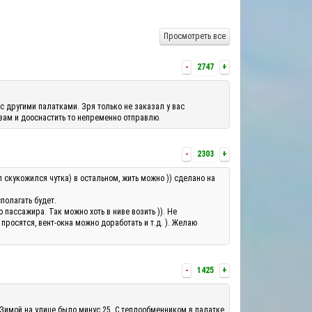
Просмотреть все
-
2747
+
с другими палатками. Зря только не заказал у вас
 вам и дооснастить то непременно отправлю.
-
2303
+
л скукожился чутка) в остальном, жить можно )) сделано на
полагать будет.
ассажира. Так можно хоть в ниве возить )). Не
росятся, вент-окна можно доработать и т.д. ). Желаю
-
1425
+
 Зимой на улице было минус 25. С теплообменником в палатке