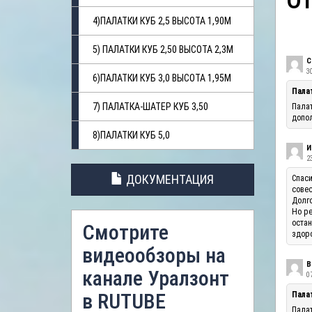
О
4)ПАЛАТКИ КУБ 2,5 ВЫСОТА 1,90М
5) ПАЛАТКИ КУБ 2,50 ВЫСОТА 2,3М
С
3
6)ПАЛАТКИ КУБ 3,0 ВЫСОТА 1,95М
Пала
7) ПАЛАТКА-ШАТЕР КУБ 3,50
Палат
допол
8)ПАЛАТКИ КУБ 5,0
И
23
ДОКУМЕНТАЦИЯ
Спаси
совес
Долго
Но ре
остан
Смотрите
здоро
видеообзоры на
В
канале Уралзонт
07
в RUTUBE
Палат
Палат