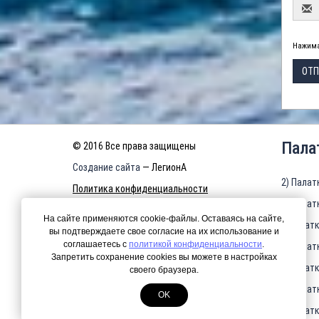
Нажима
ОТП
Пала
© 2016 Все права защищены
Создание сайта
— ЛегионА
2) Палат
Политика конфиденциальности
3) Палат
КАРТА САЙТА
На сайте применяются cookie-файлы. Оставаясь на сайте,
4)Палатк
вы подтверждаете свое согласие на их использование и
соглашаетесь с
политикой конфиденциальности
.
5) Палат
Запретить сохранение cookies вы можете в настройках
6)Палатк
своего браузера.
7) Палат
OK
8)Палатк