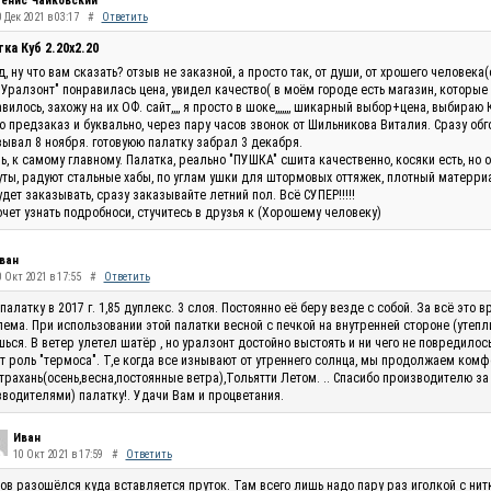
енис Чайковский
 Дек 2021 в 03:17
#
Ответить
ка Куб 2.20x2.20
, ну что вам сказать? отзыв не заказной, а просто так, от души, от хрошего человек
"Уралзонт" понравилась цена, увидел качество( в моём городе есть магазин, которые
вилось, захожу на их ОФ. сайт,,,, я просто в шоке,,,,,,, шикарный выбор+цена, выбираю 
 предзаказ и буквально, через пару часов звонок от Шильникова Виталия. Сразу обг
ывал 8 ноября. готовуюю палатку забрал 3 декабря.
ь, к самому главному. Палатка, реально "ПУШКА" сшита качественно, косяки есть, но 
ты, радуют стальные хабы, по углам ушки для штормовых оттяжек, плотный матерриал
удет заказывать, сразу заказывайте летний пол. Всё СУПЕР!!!!!
очет узнать подробноси, стучитесь в друзья к (Хорошему человеку)
ван
0 Окт 2021 в 17:55
#
Ответить
палатку в 2017 г. 1,85 дуплекс. 3 слоя. Постоянно её беру везде с собой. За всё эт
ема. При использовании этой палатки весной с печкой на внутренней стороне (утепли
ься. В ветер улетел шатёр , но уралзонт достойно выстоять и ни чего не повредилос
т роль "термоса". Т,е когда все изнывают от утреннего солнца, мы продолжаем комф
трахань(осень,весна,постоянные ветра),Тольятти Летом. .. Спасибо производителю за
водителями) палатку!. Удачи Вам и процветания.
Иван
10 Окт 2021 в 17:59
#
Ответить
ов разошёлся куда вставляется пруток. Там всего лишь надо пару раз иголкой с нитк