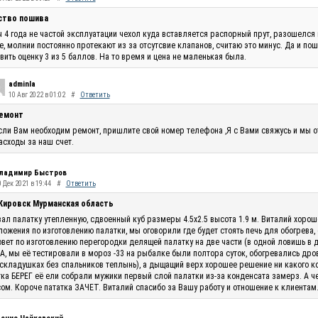
ство пошива
 4 года не частой эксплуатации чехол куда вставляется распорный прут, разошелся 
, молнии постоянно протекают из за отсутсвие клапанов, считаю это минус. Да и по
вить оценку 3 из 5 баллов. На то время и цена не маленькая была.
adminla
10 Авг 2022 в 01:02
#
Ответить
емонт
сли Вам необходим ремонт, пришлите свой номер телефона ,Я с Вами свяжусь и мы 
асходы за наш счет.
ладимир Быстров
 Дек 2021 в 19:44
#
Ответить
 Кировск Мурманская область
ал палатку утепленную, сдвоенный куб размеры 4.5х2.5 высота 1.9 м. Виталий хоро
ожения по изготовлению палатки, мы оговорили где будет стоять печь для обогрева,
овет по изготовлению перегородки делящей палатку на две части (в одной ловишь в 
, мы её тестировали в мороз -33 на рыбалке были полтора суток, обогревались дро
складушках без спальников теплынь), а дыщащий верх хорошее решение ни какого кон
ка БЕРЕГ её ели собрали мужики первый слой палатки из-за конденсата замерз. А ч
ом. Короче пататка ЗАЧЕТ. Виталий спасибо за Вашу работу и отношение к клиентам