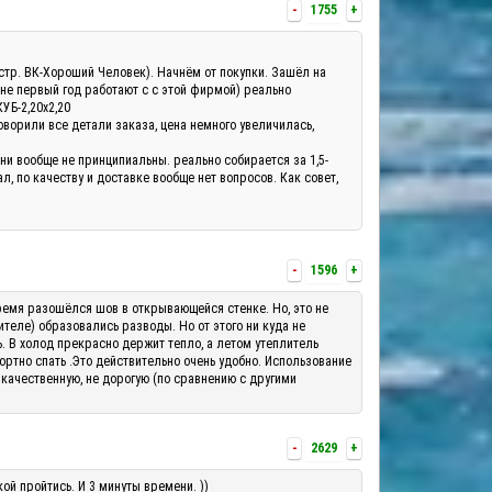
-
1755
+
а(стр. ВК-Хороший Человек). Начнём от покупки. Зашёл на
 не первый год работают с с этой фирмой) реально
КУБ-2,20х2,20
оворили все детали заказа, цена немного увеличилась,
они вообще не принципиальны. реально собирается за 1,5-
, по качеству и доставке вообще нет вопросов. Как совет,
-
1596
+
о время разошёлся шов в открывающейся стенке. Но, это не
теле) образовались разводы. Но от этого ни куда не
ь. В холод прекрасно держит тепло, а летом утеплитель
ортно спать .Это действительно очень удобно. Использование
 качественную, не дорогую (по сравнению с другими
-
2629
+
ой пройтись. И 3 минуты времени. ))