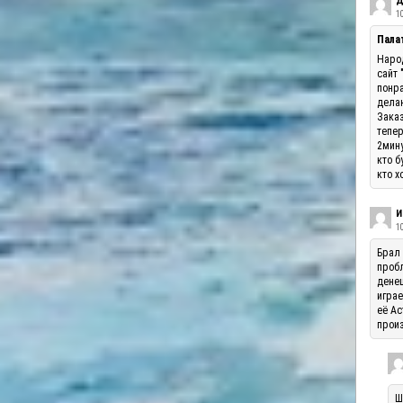
Д
10
Палат
Народ
сайт 
понра
делаю
Заказ
тепер
2мину
кто б
кто х
И
1
Брал 
пробл
денеш
играе
её Ас
произ
Ш