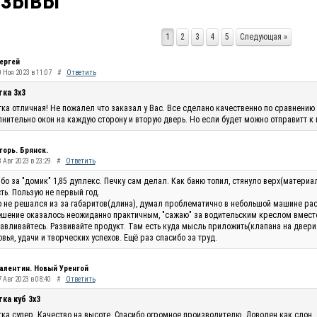
тзывы
1
2
3
4
5
Следующая »
ергей
0 Ноя 2023 в 11:07
#
Ответить
тка 3х3
ка отличная! Не пожалел что заказал у Вас. Все сделано качественно по сравнению 
нительно окон на каждую сторону и вторую дверь. Но если будет можно отправитт к
горь. Брянск.
 Авг 2023 в 23:29
#
Ответить
бо за "домик" 1,85 дуплекс. Печку сам делал. Как баню топил, стянуло верх(материа
ть. Пользую не первый год.
 не решался из за габаритов(длина), думал проблематично в небольшой машине рас
шение оказалось неожиданно практичным, "сажаю" за водительским креслом вместо п
авливайтесь. Развивайте продукт. Там есть куда мысль приложить(клапана на двери п
вья, удачи и творческих успехов. Ещё раз спасибо за труд.
алентин. Новый Уренгой
 Авг 2023 в 08:40
#
Ответить
ка куб 3х3
ка супер. Качество на высоте. Спасибо огромное производителю. Доволен как слон.