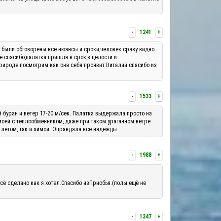
-
1241
+
м были обговорены все нюансы и сроки,человек сразу видно
е спасибо,палатка пришла в срок,в целости и
рироде посмотрим как она себя проявит.Виталий спасибо из
-
1533
+
й буран и ветер 17-20 м/сек. Палатка выдержала просто на
 моей с теплообменником, даже при таком ураганном ветре
 летом, так и зимой. Оправдала все надежды.
-
1988
+
сё сделано как я хотел.Спасибо изПриобья.(полы ещё не
-
1347
+