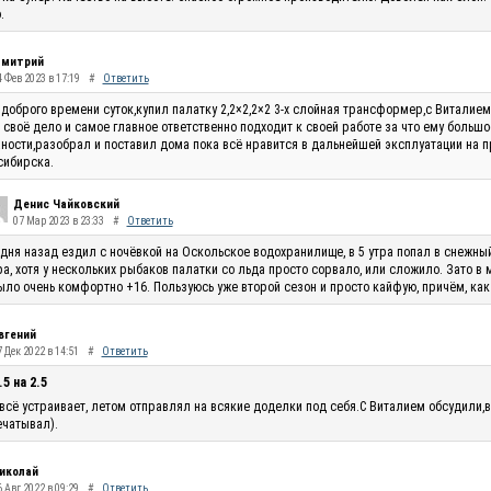
.
митрий
4 Фев 2023 в 17:19
#
Ответить
доброго времени суток,купил палатку 2,2×2,2×2 3-х слойная трансформер,с Виталие
 своё дело и самое главное ответственно подходит к своей работе за что ему большо
ности,разобрал и поставил дома пока всё нравится в дальнейшей эксплуатации на п
сибирска.
Денис Чайковский
07 Мар 2023 в 23:33
#
Ответить
 дня назад ездил с ночёвкой на Оскольское водохранилище, в 5 утра попал в снежны
ра, хотя у нескольких рыбаков палатки со льда просто сорвало, или сложило. Зато в
ыло очень комфортно +16. Пользуюсь уже второй сезон и просто кайфую, причём, как
вгений
 Дек 2022 в 14:51
#
Ответить
.5 на 2.5
всё устраивает, летом отправлял на всякие доделки под себя.С Виталием обсудили,в
чатывал).
иколай
 Авг 2022 в 09:29
#
Ответить