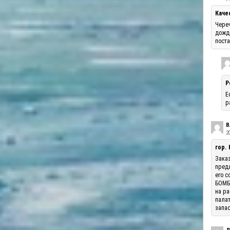
Каче
Череч
дожде
поста
Р
Е
р
В
20
гор.
Заказ
предл
его с
БОМБА
на ра
палат
запас