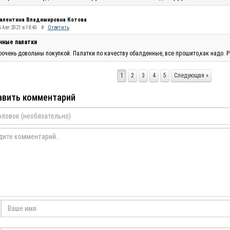
алентина Владимировна Котова
 Авг 2021 в 18:40
#
Ответить
чные палатки
очень довольны покупкой. Палатки по качеству обалденные, все прошито,как надо. Р
1
2
3
4
5
Следующая »
вить комментарий