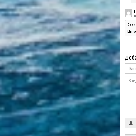
В
06
Отли
Мы оо
Доба