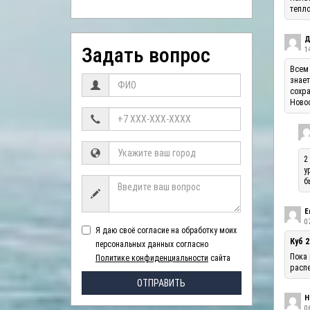
тепло
Д
Задать вопрос
1
Всем 
знает
сохра
Ново
2
у
б
Е
07
Я даю своё согласие на обработку моих
Куб 2
персональных данных согласно
Пока 
Политике конфиденциальности
сайта
распе
ОТПРАВИТЬ
Н
06