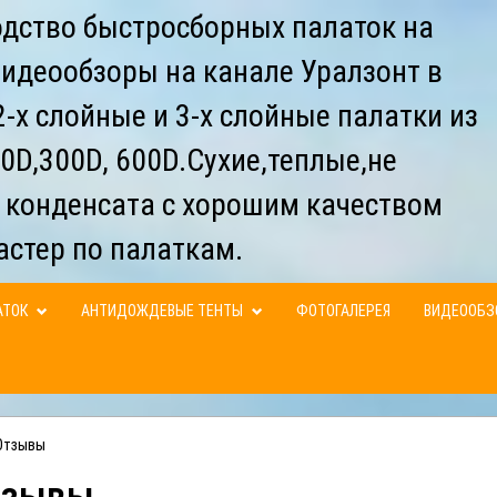
дство быстросборных палаток на
видеообзоры на канале Уралзонт в
-х слойные и 3-х слойные палатки из
0D,300D, 600D.Сухие,теплые,не
 конденсата с хорошим качеством
астер по палаткам.
АТОК
АНТИДОЖДЕВЫЕ ТЕНТЫ
ФОТОГАЛЕРЕЯ
ВИДЕООБ
Отзывы