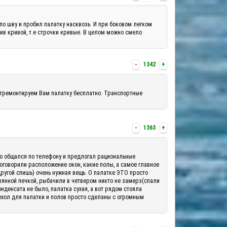
по шву и пробил палатку насквозь. И при боковом легком
шив кривой, т.е строчки кривые. В целом можно смело
-
1342
+
отремонтируем Вам палатку бесплатно. Транспортные
-
1363
+
шо общался по телефону и предлогал рациональные
 оговорили расположение окон, какие полы, а самое главное
другой спишь) очень нужная вещь. О палатке ЭТО просто
вянной печкой, рыбачили в четвером никто не замерз(спали
денсата не было, палатка сухая, а вот рядом стояла
ехол для палатки и полов просто сделаны с огромным
.