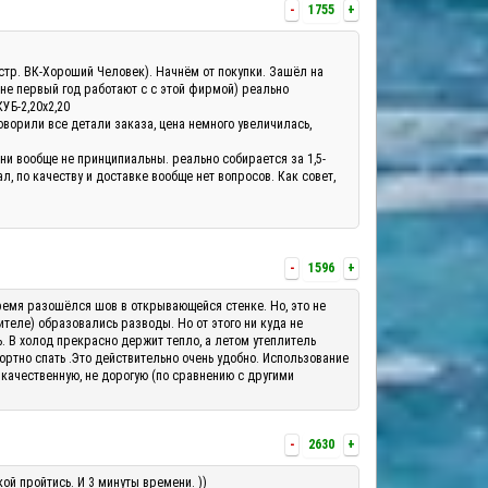
-
1755
+
а(стр. ВК-Хороший Человек). Начнём от покупки. Зашёл на
 не первый год работают с с этой фирмой) реально
КУБ-2,20х2,20
оворили все детали заказа, цена немного увеличилась,
они вообще не принципиальны. реально собирается за 1,5-
, по качеству и доставке вообще нет вопросов. Как совет,
-
1596
+
о время разошёлся шов в открывающейся стенке. Но, это не
теле) образовались разводы. Но от этого ни куда не
ь. В холод прекрасно держит тепло, а летом утеплитель
ортно спать .Это действительно очень удобно. Использование
 качественную, не дорогую (по сравнению с другими
-
2630
+
ой пройтись. И 3 минуты времени. ))