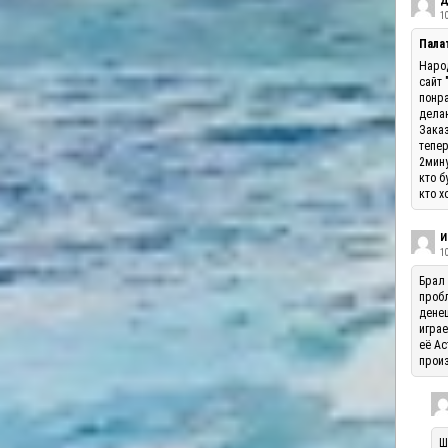
Д
10
Палат
Народ
сайт 
понра
делаю
Заказ
тепер
2мину
кто б
кто х
И
1
Брал 
пробл
денеш
играе
её Ас
произ
Ш