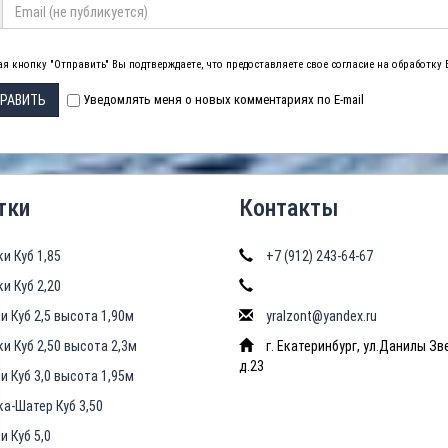
я кнопку "Отправить" Вы подтверждаете, что предоставляете свое согласие на обработку
РАВИТЬ
Уведомлять меня о новых комментариях по E-mail
тки
Контакты
ки Куб 1,85
+7 (912) 243-64-67
ки Куб 2,20
и Куб 2,5 высота 1,90м
yralzont@yandex.ru
ки Куб 2,50 высота 2,3м
г. Екатеринбург, ул.Данилы Зв
д.23
и Куб 3,0 высота 1,95м
ка-Шатер Куб 3,50
и Куб 5,0