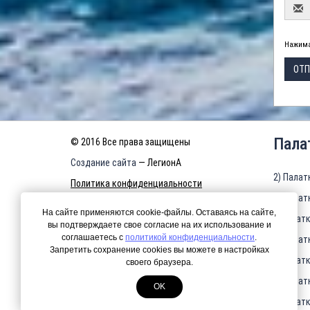
Нажима
ОТП
Пала
© 2016 Все права защищены
Создание сайта
— ЛегионА
2) Палат
Политика конфиденциальности
3) Палат
КАРТА САЙТА
На сайте применяются cookie-файлы. Оставаясь на сайте,
4)Палатк
вы подтверждаете свое согласие на их использование и
соглашаетесь с
политикой конфиденциальности
.
5) Палат
Запретить сохранение cookies вы можете в настройках
6)Палатк
своего браузера.
7) Палат
OK
8)Палатк