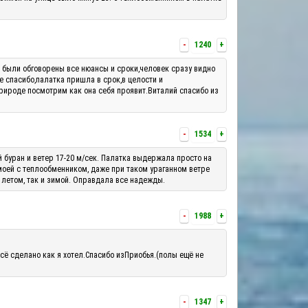
-
1240
+
м были обговорены все нюансы и сроки,человек сразу видно
е спасибо,палатка пришла в срок,в целости и
рироде посмотрим как она себя проявит.Виталий спасибо из
-
1534
+
й буран и ветер 17-20 м/сек. Палатка выдержала просто на
 моей с теплообменником, даже при таком ураганном ветре
 летом, так и зимой. Оправдала все надежды.
-
1988
+
сё сделано как я хотел.Спасибо изПриобья.(полы ещё не
-
1347
+