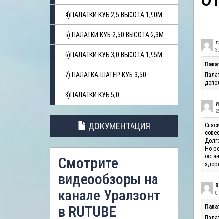
О
4)ПАЛАТКИ КУБ 2,5 ВЫСОТА 1,90М
5) ПАЛАТКИ КУБ 2,50 ВЫСОТА 2,3М
С
3
6)ПАЛАТКИ КУБ 3,0 ВЫСОТА 1,95М
Пала
7) ПАЛАТКА-ШАТЕР КУБ 3,50
Палат
допол
8)ПАЛАТКИ КУБ 5,0
И
23
ДОКУМЕНТАЦИЯ
Спаси
совес
Долго
Но ре
остан
Смотрите
здоро
видеообзоры на
В
канале Уралзонт
07
в RUTUBE
Палат
Палат