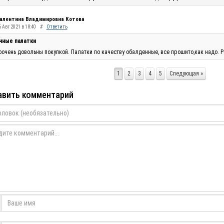
алентина Владимировна Котова
 Авг 2021 в 18:40
#
Ответить
чные палатки
очень довольны покупкой. Палатки по качеству обалденные, все прошито,как надо. Р
1
2
3
4
5
Следующая »
вить комментарий