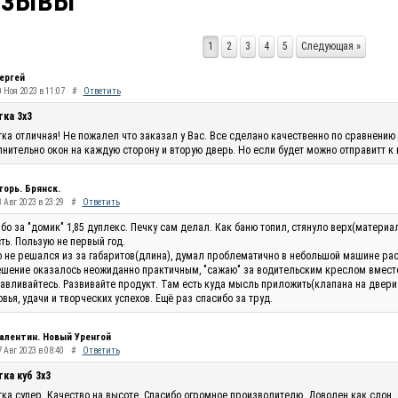
тзывы
1
2
3
4
5
Следующая »
ергей
0 Ноя 2023 в 11:07
#
Ответить
тка 3х3
ка отличная! Не пожалел что заказал у Вас. Все сделано качественно по сравнению 
нительно окон на каждую сторону и вторую дверь. Но если будет можно отправитт к
горь. Брянск.
 Авг 2023 в 23:29
#
Ответить
бо за "домик" 1,85 дуплекс. Печку сам делал. Как баню топил, стянуло верх(материа
ть. Пользую не первый год.
 не решался из за габаритов(длина), думал проблематично в небольшой машине рас
шение оказалось неожиданно практичным, "сажаю" за водительским креслом вместо п
авливайтесь. Развивайте продукт. Там есть куда мысль приложить(клапана на двери п
вья, удачи и творческих успехов. Ещё раз спасибо за труд.
алентин. Новый Уренгой
 Авг 2023 в 08:40
#
Ответить
ка куб 3х3
ка супер. Качество на высоте. Спасибо огромное производителю. Доволен как слон.