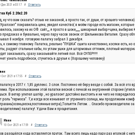
енис Чайковский
 Дек 2021 в 03:17
#
Ответить
ка Куб 2.20x2.20
, ну что вам сказать? отзыв не заказной, а просто так, от души, от хрошего человек
"Уралзонт" понравилась цена, увидел качество( в моём городе есть магазин, которые
вилось, захожу на их ОФ. сайт,,,, я просто в шоке,,,,,,, шикарный выбор+цена, выбираю 
 предзаказ и буквально, через пару часов звонок от Шильникова Виталия. Сразу обг
ывал 8 ноября. готовуюю палатку забрал 3 декабря.
ь, к самому главному. Палатка, реально "ПУШКА" сшита качественно, косяки есть, но 
ты, радуют стальные хабы, по углам ушки для штормовых оттяжек, плотный матерриал
удет заказывать, сразу заказывайте летний пол. Всё СУПЕР!!!!!
очет узнать подробноси, стучитесь в друзья к (Хорошему человеку)
ван
0 Окт 2021 в 17:55
#
Ответить
палатку в 2017 г. 1,85 дуплекс. 3 слоя. Постоянно её беру везде с собой. За всё эт
ема. При использовании этой палатки весной с печкой на внутренней стороне (утепли
ься. В ветер улетел шатёр , но уралзонт достойно выстоять и ни чего не повредилос
т роль "термоса". Т,е когда все изнывают от утреннего солнца, мы продолжаем комф
трахань(осень,весна,постоянные ветра),Тольятти Летом. .. Спасибо производителю за
водителями) палатку!. Удачи Вам и процветания.
Иван
10 Окт 2021 в 17:59
#
Ответить
ов разошёлся куда вставляется пруток. Там всего лишь надо пару раз иголкой с нитк