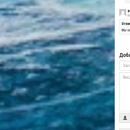
В
06
Отли
Мы оо
Доба