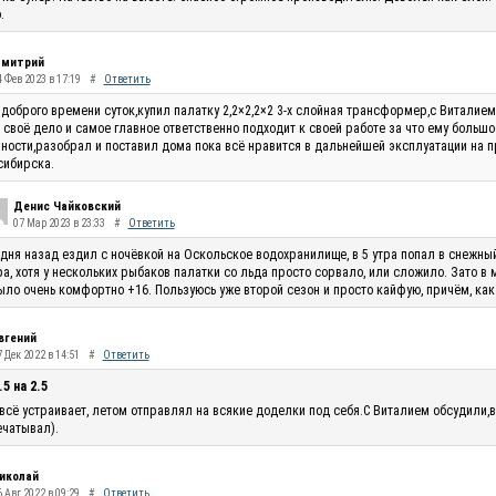
.
митрий
4 Фев 2023 в 17:19
#
Ответить
доброго времени суток,купил палатку 2,2×2,2×2 3-х слойная трансформер,с Виталие
 своё дело и самое главное ответственно подходит к своей работе за что ему большо
ности,разобрал и поставил дома пока всё нравится в дальнейшей эксплуатации на п
сибирска.
Денис Чайковский
07 Мар 2023 в 23:33
#
Ответить
 дня назад ездил с ночёвкой на Оскольское водохранилище, в 5 утра попал в снежны
ра, хотя у нескольких рыбаков палатки со льда просто сорвало, или сложило. Зато в
ыло очень комфортно +16. Пользуюсь уже второй сезон и просто кайфую, причём, как
вгений
 Дек 2022 в 14:51
#
Ответить
.5 на 2.5
всё устраивает, летом отправлял на всякие доделки под себя.С Виталием обсудили,в
чатывал).
иколай
 Авг 2022 в 09:29
#
Ответить