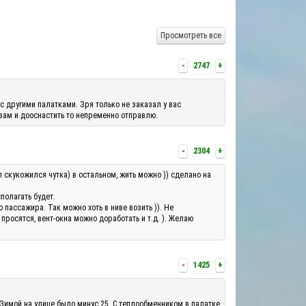
Просмотреть все
-
2747
+
с другими палатками. Зря только не заказал у вас
 вам и дооснастить то непременно отправлю.
-
2304
+
л скукожился чутка) в остальном, жить можно )) сделано на
полагать будет.
ассажира. Так можно хоть в ниве возить )). Не
росятся, вент-окна можно доработать и т.д. ). Желаю
-
1425
+
 Зимой на улице было минус 25. С теплообменником в палатке