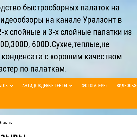
дство быстросборных палаток на
видеообзоры на канале Уралзонт в
-х слойные и 3-х слойные палатки из
0D,300D, 600D.Сухие,теплые,не
 конденсата с хорошим качеством
астер по палаткам.
АТОК
АНТИДОЖДЕВЫЕ ТЕНТЫ
ФОТОГАЛЕРЕЯ
ВИДЕООБ
Отзывы