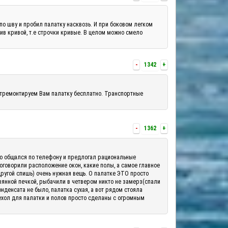
по шву и пробил палатку насквозь. И при боковом легком
шив кривой, т.е строчки кривые. В целом можно смело
-
1342
+
отремонтируем Вам палатку бесплатно. Транспортные
-
1362
+
шо общался по телефону и предлогал рациональные
 оговорили расположение окон, какие полы, а самое главное
другой спишь) очень нужная вещь. О палатке ЭТО просто
вянной печкой, рыбачили в четвером никто не замерз(спали
денсата не было, палатка сухая, а вот рядом стояла
ехол для палатки и полов просто сделаны с огромным
.