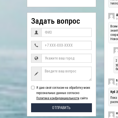
тепло
Д
Задать вопрос
1
Всем 
знает
сохра
Ново
2
у
б
Е
07
Я даю своё согласие на обработку моих
Куб 2
персональных данных согласно
Пока 
Политике конфиденциальности
сайта
распе
ОТПРАВИТЬ
Н
06