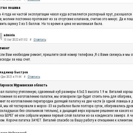
ство пошива
 4 года не частой эксплуатации чехол куда вставляется распорный прут, разошелся 
, молнии постоянно протекают из за отсутсвие клапанов, считаю это минус. Да и по
вить оценку 3 из 5 баллов. На то время и цена не маленькая была.
adminla
10 Авг 2022 в 01:02
#
Ответить
емонт
сли Вам необходим ремонт, пришлите свой номер телефона ,Я с Вами свяжусь и мы 
асходы за наш счет.
ладимир Быстров
 Дек 2021 в 19:44
#
Ответить
 Кировск Мурманская область
ал палатку утепленную, сдвоенный куб размеры 4.5х2.5 высота 1.9 м. Виталий хоро
ожения по изготовлению палатки, мы оговорили где будет стоять печь для обогрева,
овет по изготовлению перегородки делящей палатку на две части (в одной ловишь в 
, мы её тестировали в мороз -33 на рыбалке были полтора суток, обогревались дро
складушках без спальников теплынь), а дыщащий верх хорошее решение ни какого кон
ка БЕРЕГ её ели собрали мужики первый слой палатки из-за конденсата замерз. А ч
ом. Короче пататка ЗАЧЕТ. Виталий спасибо за Вашу работу и отношение к клиентам