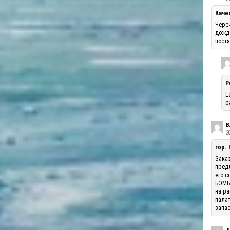
Каче
Череч
дожде
поста
Р
Е
р
В
20
гор.
Заказ
предл
его с
БОМБА
на ра
палат
запас