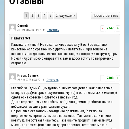
Отзывы
ОТЗЫВЫ
1
2
3
4
5
Следующая »
Просмотреть все
КОНТАКТЫ
Сергей
-
2747
+
30 Ноя 2023 в 11:07
#
Ответить
Палатка 3х3
Палатка отличная! Не пожалел что заказал у Вас. Все сделано
качественно по сравнению с другими палатками. Зря только не
заказал у вас дополнительно окон на каждую сторону и вторую дверь.
Но если будет можно отправитт к вам и дооснастить то непременно
отправлю.
Игорь. Брянск.
-
2303
+
23 Авг 2023 в 23:29
#
Ответить
Спасибо за "домик" 1,85 дуплекс. Печку сам делал. Как баню топил,
стянуло верх(материал скукожился чутка) в остальном, жить можно ))
сделано на совесть. Пользую не первый год.
Долго не решался из за габаритов(длина), думал проблематично в
небольшой машине располагать будет.
Но решение оказалось неожиданно практичным, "сажаю" за
водительским креслом вместо пассажира. Так можно хоть в ниве
возить )). Не останавливайтесь. Развивайте продукт. Там есть куда
мысль приложить(клапана на двери просятся, вент-окна можно