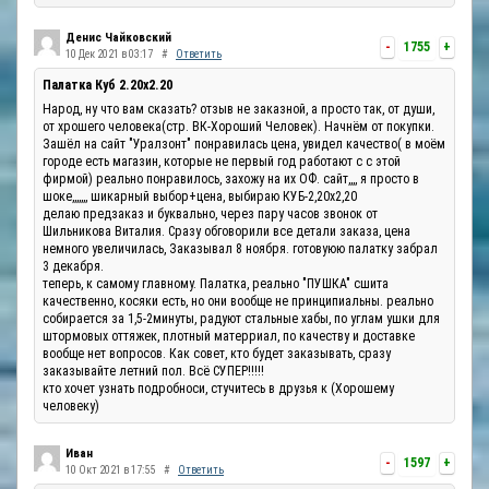
Денис Чайковский
-
1755
+
10 Дек 2021 в 03:17
#
Ответить
Палатка Куб 2.20x2.20
Народ, ну что вам сказать? отзыв не заказной, а просто так, от души,
от хрошего человека(стр. ВК-Хороший Человек). Начнём от покупки.
Зашёл на сайт "Уралзонт" понравилась цена, увидел качество( в моём
городе есть магазин, которые не первый год работают с с этой
фирмой) реально понравилось, захожу на их ОФ. сайт,,,, я просто в
шоке,,,,,,, шикарный выбор+цена, выбираю КУБ-2,20х2,20
делаю предзаказ и буквально, через пару часов звонок от
Шильникова Виталия. Сразу обговорили все детали заказа, цена
немного увеличилась, Заказывал 8 ноября. готовуюю палатку забрал
3 декабря.
теперь, к самому главному. Палатка, реально "ПУШКА" сшита
качественно, косяки есть, но они вообще не принципиальны. реально
собирается за 1,5-2минуты, радуют стальные хабы, по углам ушки для
штормовых оттяжек, плотный матерриал, по качеству и доставке
вообще нет вопросов. Как совет, кто будет заказывать, сразу
заказывайте летний пол. Всё СУПЕР!!!!!
кто хочет узнать подробноси, стучитесь в друзья к (Хорошему
человеку)
Иван
-
1597
+
10 Окт 2021 в 17:55
#
Ответить