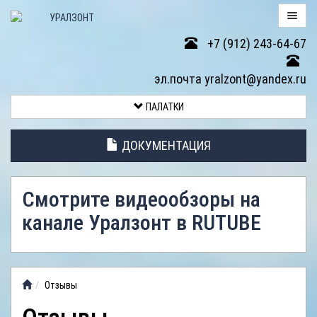
+7 (912) 243-64-67
ПАЛАТКИ
эл.почта yralzont@yandex.ru
ВОЗВРАТ
ПАЛАТКИ
ТОВАРА
ДОКУМЕНТАЦИЯ
ЭЛЕМЕНТЫ
ПАЛАТОК
Смотрите видеообзоры на
АНТИДОЖДЕВЫЕ
канале Уралзонт в RUTUBE
ТЕНТЫ
ФОТОГАЛЕРЕЯ
Отзывы
ВИДЕООБЗОР