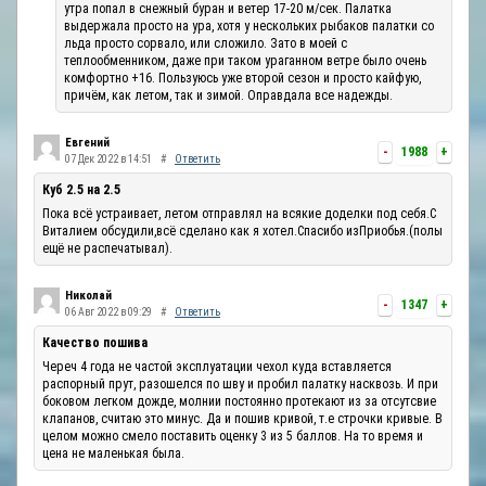
утра попал в снежный буран и ветер 17-20 м/сек. Палатка
выдержала просто на ура, хотя у нескольких рыбаков палатки со
льда просто сорвало, или сложило. Зато в моей с
теплообменником, даже при таком ураганном ветре было очень
комфортно +16. Пользуюсь уже второй сезон и просто кайфую,
причём, как летом, так и зимой. Оправдала все надежды.
Евгений
-
1988
+
07 Дек 2022 в 14:51
#
Ответить
Куб 2.5 на 2.5
Пока всё устраивает, летом отправлял на всякие доделки под себя.С
Виталием обсудили,всё сделано как я хотел.Спасибо изПриобья.(полы
ещё не распечатывал).
Николай
-
1347
+
06 Авг 2022 в 09:29
#
Ответить
Качество пошива
Череч 4 года не частой эксплуатации чехол куда вставляется
распорный прут, разошелся по шву и пробил палатку насквозь. И при
боковом легком дожде, молнии постоянно протекают из за отсутсвие
клапанов, считаю это минус. Да и пошив кривой, т.е строчки кривые. В
целом можно смело поставить оценку 3 из 5 баллов. На то время и
цена не маленькая была.