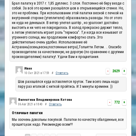
Брал палатку в 2017 г. 1,85 дуплекс. 3 слоя. Постоянно её беру везде с
собой. За всё это время разошёлся шов в открывающейся стенке. Но,
это не проблема. При использовании этой палатки весной с печкой на
внутренней стороне (утеплителе) образовались разводы. Но от этого
ни куда не денешься. В ветер улетел шатёр , но уралзонт достойно
выстоять и ни чего не повредилось. В холод прекрасно держит тепло,
а летом утеплитель играет роль "термоса". Т,е когда все изнывают от
утреннего солнца, мы продолжаем комфортно спать .Это
действительно очень удобно. Использование её
Астрахань(осень,весна,постоянные ветра),Тольятти Летом. .. Спасибо
производителю за качественную, не дорогую (по сравнению с другими
производителями) палатку!. Удачи Вам и процветания.
Иван
-
2629
+
10 Окт 2021 в 17:59
#
Ответить
Шов разошёлся куда вставляется пруток. Там всего лишь надо
пару раз иголкой с ниткой пройтись. И 3 минуты времени. ))
Валентина Владимировна Котова
-
772
+
06 Авг 2021 в 18:40
#
Ответить
Отличные палатки
Мы ооочень довольны покупкой. Палатки по качеству обалденные, все
прошито,как надо. Рекомендую всем!!!