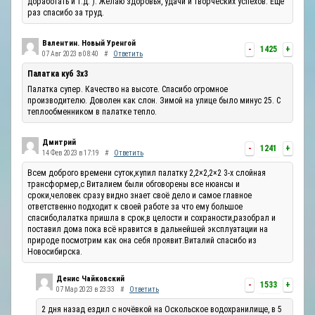
доработать и т.д. ). Желаю здоровья, удачи и творческих успехов. Ещё
раз спасибо за труд.
Валентин. Новый Уренгой
-
1425
+
07 Авг 2023 в 08:40
#
Ответить
Палатка куб 3х3
Палатка супер. Качество на высоте. Спасибо огромное
производителю. Доволен как слон. Зимой на улице было минус 25. С
теплообменником в палатке тепло.
Дмитрий
-
1241
+
14 Фев 2023 в 17:19
#
Ответить
Всем доброго времени суток,купил палатку 2,2×2,2×2 3-х слойная
трансформер,с Виталием были обговорены все нюансы и
сроки,человек сразу видно знает своё дело и самое главное
ответственно подходит к своей работе за что ему большое
спасибо,палатка пришла в срок,в целости и сохраности,разобрал и
поставил дома пока всё нравится в дальнейшей эксплуатации на
природе посмотрим как она себя проявит.Виталий спасибо из
Новосибирска.
Денис Чайковский
-
1533
+
07 Мар 2023 в 23:33
#
Ответить
2 дня назад ездил с ночёвкой на Оскольское водохранилище, в 5