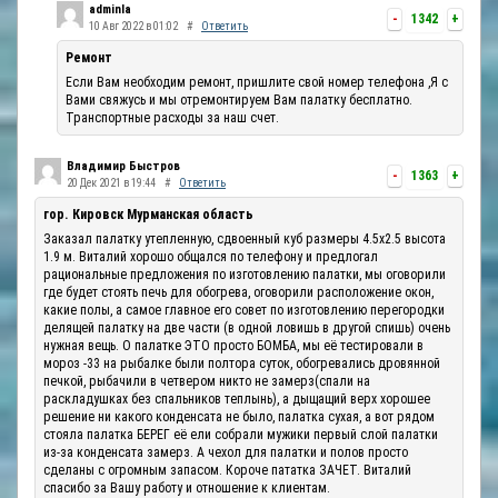
adminla
-
1342
+
10 Авг 2022 в 01:02
#
Ответить
Ремонт
Если Вам необходим ремонт, пришлите свой номер телефона ,Я с
Вами свяжусь и мы отремонтируем Вам палатку бесплатно.
Транспортные расходы за наш счет.
Владимир Быстров
-
1363
+
20 Дек 2021 в 19:44
#
Ответить
гор. Кировск Мурманская область
Заказал палатку утепленную, сдвоенный куб размеры 4.5х2.5 высота
1.9 м. Виталий хорошо общался по телефону и предлогал
рациональные предложения по изготовлению палатки, мы оговорили
где будет стоять печь для обогрева, оговорили расположение окон,
какие полы, а самое главное его совет по изготовлению перегородки
делящей палатку на две части (в одной ловишь в другой спишь) очень
нужная вещь. О палатке ЭТО просто БОМБА, мы её тестировали в
мороз -33 на рыбалке были полтора суток, обогревались дровянной
печкой, рыбачили в четвером никто не замерз(спали на
раскладушках без спальников теплынь), а дыщащий верх хорошее
решение ни какого конденсата не было, палатка сухая, а вот рядом
стояла палатка БЕРЕГ её ели собрали мужики первый слой палатки
из-за конденсата замерз. А чехол для палатки и полов просто
сделаны с огромным запасом. Короче пататка ЗАЧЕТ. Виталий
спасибо за Вашу работу и отношение к клиентам.