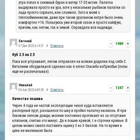
утра попал в снежный буран и ветер 17-20 м/сек. Палатка
выдержала просто на ура, хотя у нескольких рыбаков палатки со
льда просто сорвало, или сложило. Зато в моей с
теплообменником, даже при таком ураганном ветре было очень
комфортно +16. Пользуюсь уже второй сезон и просто кайфую,
причём, как летом, так и зимой. Оправдала все надежды.
Евгений
-
1989
+
07 Дек 2022 в 14:51
#
Ответить
Куб 2.5 на 2.5
Пока всё устраивает, летом отправлял на всякие доделки под себя.С
Виталием обсудили,всё сделано как я хотел.Спасибо изПриобья.(полы
ещё не распечатывал).
Николай
-
1347
+
06 Авг 2022 в 09:29
#
Ответить
Качество пошива
Череч 4 года не частой эксплуатации чехол куда вставляется
распорный прут, разошелся по шву и пробил палатку насквозь. И при
боковом легком дожде, молнии постоянно протекают из за отсутсвие
клапанов, считаю это минус. Да и пошив кривой, т.е строчки кривые. В
целом можно смело поставить оценку 3 из 5 баллов. На то время и
цена не маленькая была.