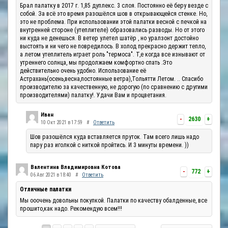
Брал палатку в 2017 г. 1,85 дуплекс. 3 слоя. Постоянно её беру везде с
собой. За всё это время разошёлся шов в открывающейся стенке. Но,
это не проблема. При использовании этой палатки весной с печкой на
внутренней стороне (утеплителе) образовались разводы. Но от этого
ни куда не денешься. В ветер улетел шатёр , но уралзонт достойно
выстоять и ни чего не повредилось. В холод прекрасно держит тепло,
а летом утеплитель играет роль "термоса". Т,е когда все изнывают от
утреннего солнца, мы продолжаем комфортно спать .Это
действительно очень удобно. Использование её
Астрахань(осень,весна,постоянные ветра),Тольятти Летом. .. Спасибо
производителю за качественную, не дорогую (по сравнению с другими
производителями) палатку!. Удачи Вам и процветания.
Иван
-
2630
+
10 Окт 2021 в 17:59
#
Ответить
Шов разошёлся куда вставляется пруток. Там всего лишь надо
пару раз иголкой с ниткой пройтись. И 3 минуты времени. ))
Валентина Владимировна Котова
-
772
+
06 Авг 2021 в 18:40
#
Ответить
Отличные палатки
Мы ооочень довольны покупкой. Палатки по качеству обалденные, все
прошито,как надо. Рекомендую всем!!!