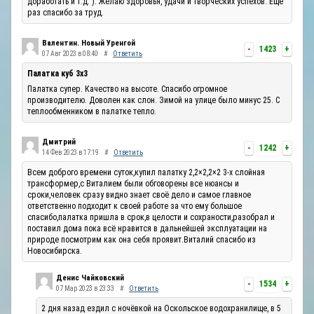
доработать и т.д. ). Желаю здоровья, удачи и творческих успехов. Ещё
раз спасибо за труд.
Валентин. Новый Уренгой
-
1423
+
07 Авг 2023 в 08:40
#
Ответить
Палатка куб 3х3
Палатка супер. Качество на высоте. Спасибо огромное
производителю. Доволен как слон. Зимой на улице было минус 25. С
теплообменником в палатке тепло.
Дмитрий
-
1242
+
14 Фев 2023 в 17:19
#
Ответить
Всем доброго времени суток,купил палатку 2,2×2,2×2 3-х слойная
трансформер,с Виталием были обговорены все нюансы и
сроки,человек сразу видно знает своё дело и самое главное
ответственно подходит к своей работе за что ему большое
спасибо,палатка пришла в срок,в целости и сохраности,разобрал и
поставил дома пока всё нравится в дальнейшей эксплуатации на
природе посмотрим как она себя проявит.Виталий спасибо из
Новосибирска.
Денис Чайковский
-
1534
+
07 Мар 2023 в 23:33
#
Ответить
2 дня назад ездил с ночёвкой на Оскольское водохранилище, в 5