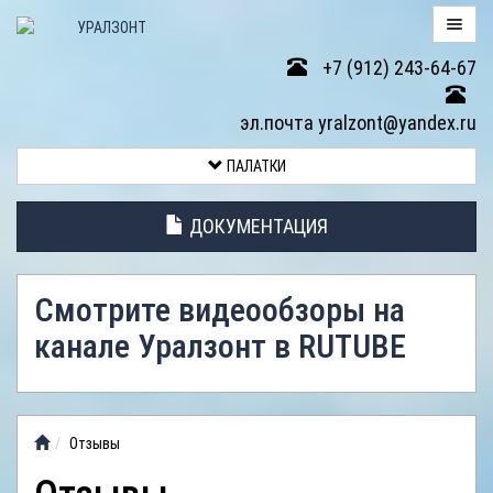
+7 (912) 243-64-67
ПАЛАТКИ
эл.почта yralzont@yandex.ru
ВОЗВРАТ
ПАЛАТКИ
ТОВАРА
ДОКУМЕНТАЦИЯ
ЭЛЕМЕНТЫ
ПАЛАТОК
Смотрите видеообзоры на
АНТИДОЖДЕВЫЕ
канале Уралзонт в RUTUBE
ТЕНТЫ
ФОТОГАЛЕРЕЯ
Отзывы
ВИДЕООБЗОР