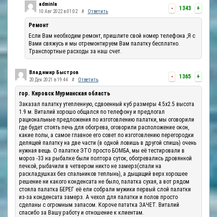
adminla
-
1343
+
10 Авг 2022 в 01:02
#
Ответить
Ремонт
Если Вам необходим ремонт, пришлите свой номер телефона ,Я с
Вами свяжусь и мы отремонтируем Вам палатку бесплатно.
Транспортные расходы за наш счет.
Владимир Быстров
-
1365
+
20 Дек 2021 в 19:44
#
Ответить
гор. Кировск Мурманская область
Заказал палатку утепленную, сдвоенный куб размеры 4.5х2.5 высота
1.9 м. Виталий хорошо общался по телефону и предлогал
рациональные предложения по изготовлению палатки, мы оговорили
где будет стоять печь для обогрева, оговорили расположение окон,
какие полы, а самое главное его совет по изготовлению перегородки
делящей палатку на две части (в одной ловишь в другой спишь) очень
нужная вещь. О палатке ЭТО просто БОМБА, мы её тестировали в
мороз -33 на рыбалке были полтора суток, обогревались дровянной
печкой, рыбачили в четвером никто не замерз(спали на
раскладушках без спальников теплынь), а дыщащий верх хорошее
решение ни какого конденсата не было, палатка сухая, а вот рядом
стояла палатка БЕРЕГ её ели собрали мужики первый слой палатки
из-за конденсата замерз. А чехол для палатки и полов просто
сделаны с огромным запасом. Короче пататка ЗАЧЕТ. Виталий
спасибо за Вашу работу и отношение к клиентам.