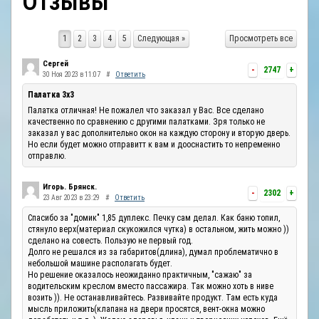
Отзывы
ОТЗЫВЫ
1
2
3
4
5
Следующая »
Просмотреть все
КОНТАКТЫ
Сергей
-
2747
+
30 Ноя 2023 в 11:07
#
Ответить
Палатка 3х3
Палатка отличная! Не пожалел что заказал у Вас. Все сделано
качественно по сравнению с другими палатками. Зря только не
заказал у вас дополнительно окон на каждую сторону и вторую дверь.
Но если будет можно отправитт к вам и дооснастить то непременно
отправлю.
Игорь. Брянск.
-
2302
+
23 Авг 2023 в 23:29
#
Ответить
Спасибо за "домик" 1,85 дуплекс. Печку сам делал. Как баню топил,
стянуло верх(материал скукожился чутка) в остальном, жить можно ))
сделано на совесть. Пользую не первый год.
Долго не решался из за габаритов(длина), думал проблематично в
небольшой машине располагать будет.
Но решение оказалось неожиданно практичным, "сажаю" за
водительским креслом вместо пассажира. Так можно хоть в ниве
возить )). Не останавливайтесь. Развивайте продукт. Там есть куда
мысль приложить(клапана на двери просятся, вент-окна можно