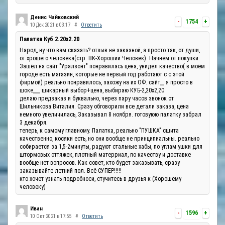
Денис Чайковский
-
1754
+
10 Дек 2021 в 03:17
#
Ответить
Палатка Куб 2.20x2.20
Народ, ну что вам сказать? отзыв не заказной, а просто так, от души,
от хрошего человека(стр. ВК-Хороший Человек). Начнём от покупки.
Зашёл на сайт "Уралзонт" понравилась цена, увидел качество( в моём
городе есть магазин, которые не первый год работают с с этой
фирмой) реально понравилось, захожу на их ОФ. сайт,,,, я просто в
шоке,,,,,,, шикарный выбор+цена, выбираю КУБ-2,20х2,20
делаю предзаказ и буквально, через пару часов звонок от
Шильникова Виталия. Сразу обговорили все детали заказа, цена
немного увеличилась, Заказывал 8 ноября. готовуюю палатку забрал
3 декабря.
теперь, к самому главному. Палатка, реально "ПУШКА" сшита
качественно, косяки есть, но они вообще не принципиальны. реально
собирается за 1,5-2минуты, радуют стальные хабы, по углам ушки для
штормовых оттяжек, плотный матерриал, по качеству и доставке
вообще нет вопросов. Как совет, кто будет заказывать, сразу
заказывайте летний пол. Всё СУПЕР!!!!!
кто хочет узнать подробноси, стучитесь в друзья к (Хорошему
человеку)
Иван
-
1596
+
10 Окт 2021 в 17:55
#
Ответить