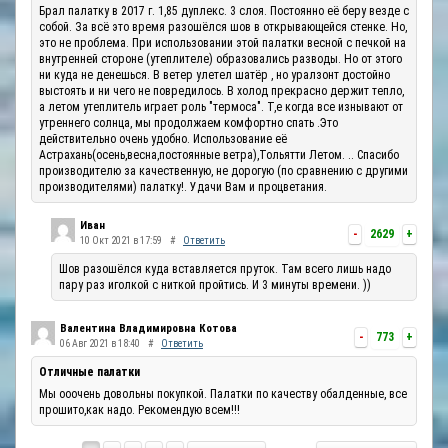
Брал палатку в 2017 г. 1,85 дуплекс. 3 слоя. Постоянно её беру везде с
собой. За всё это время разошёлся шов в открывающейся стенке. Но,
это не проблема. При использовании этой палатки весной с печкой на
внутренней стороне (утеплителе) образовались разводы. Но от этого
ни куда не денешься. В ветер улетел шатёр , но уралзонт достойно
выстоять и ни чего не повредилось. В холод прекрасно держит тепло,
а летом утеплитель играет роль "термоса". Т,е когда все изнывают от
утреннего солнца, мы продолжаем комфортно спать .Это
действительно очень удобно. Использование её
Астрахань(осень,весна,постоянные ветра),Тольятти Летом. .. Спасибо
производителю за качественную, не дорогую (по сравнению с другими
производителями) палатку!. Удачи Вам и процветания.
Иван
-
2629
+
10 Окт 2021 в 17:59
#
Ответить
Шов разошёлся куда вставляется пруток. Там всего лишь надо
пару раз иголкой с ниткой пройтись. И 3 минуты времени. ))
Валентина Владимировна Котова
-
773
+
06 Авг 2021 в 18:40
#
Ответить
Отличные палатки
Мы ооочень довольны покупкой. Палатки по качеству обалденные, все
прошито,как надо. Рекомендую всем!!!