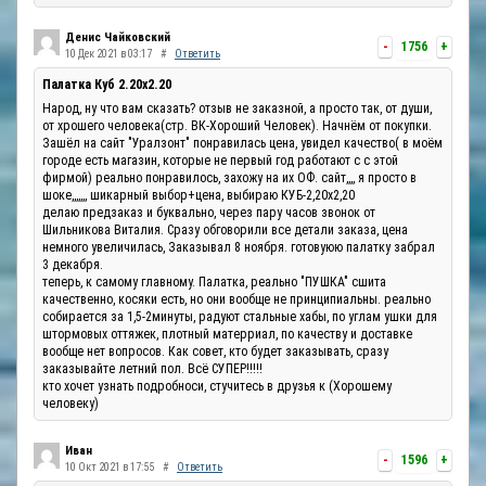
Денис Чайковский
-
1756
+
10 Дек 2021 в 03:17
#
Ответить
Палатка Куб 2.20x2.20
Народ, ну что вам сказать? отзыв не заказной, а просто так, от души,
от хрошего человека(стр. ВК-Хороший Человек). Начнём от покупки.
Зашёл на сайт "Уралзонт" понравилась цена, увидел качество( в моём
городе есть магазин, которые не первый год работают с с этой
фирмой) реально понравилось, захожу на их ОФ. сайт,,,, я просто в
шоке,,,,,,, шикарный выбор+цена, выбираю КУБ-2,20х2,20
делаю предзаказ и буквально, через пару часов звонок от
Шильникова Виталия. Сразу обговорили все детали заказа, цена
немного увеличилась, Заказывал 8 ноября. готовуюю палатку забрал
3 декабря.
теперь, к самому главному. Палатка, реально "ПУШКА" сшита
качественно, косяки есть, но они вообще не принципиальны. реально
собирается за 1,5-2минуты, радуют стальные хабы, по углам ушки для
штормовых оттяжек, плотный матерриал, по качеству и доставке
вообще нет вопросов. Как совет, кто будет заказывать, сразу
заказывайте летний пол. Всё СУПЕР!!!!!
кто хочет узнать подробноси, стучитесь в друзья к (Хорошему
человеку)
Иван
-
1596
+
10 Окт 2021 в 17:55
#
Ответить