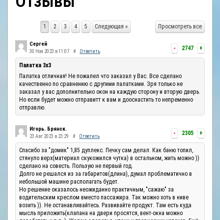
Отзывы
ОТЗЫВЫ
1
2
3
4
5
Следующая »
Просмотреть все
КОНТАКТЫ
Сергей
-
2747
+
30 Ноя 2023 в 11:07
#
Ответить
Палатка 3х3
Палатка отличная! Не пожалел что заказал у Вас. Все сделано
качественно по сравнению с другими палатками. Зря только не
заказал у вас дополнительно окон на каждую сторону и вторую дверь.
Но если будет можно отправитт к вам и дооснастить то непременно
отправлю.
Игорь. Брянск.
-
2305
+
23 Авг 2023 в 23:29
#
Ответить
Спасибо за "домик" 1,85 дуплекс. Печку сам делал. Как баню топил,
стянуло верх(материал скукожился чутка) в остальном, жить можно ))
сделано на совесть. Пользую не первый год.
Долго не решался из за габаритов(длина), думал проблематично в
небольшой машине располагать будет.
Но решение оказалось неожиданно практичным, "сажаю" за
водительским креслом вместо пассажира. Так можно хоть в ниве
возить )). Не останавливайтесь. Развивайте продукт. Там есть куда
мысль приложить(клапана на двери просятся, вент-окна можно