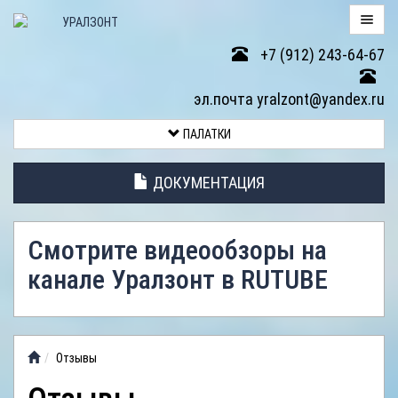
+7 (912) 243-64-67
ПАЛАТКИ
эл.почта yralzont@yandex.ru
ВОЗВРАТ
ПАЛАТКИ
ТОВАРА
ДОКУМЕНТАЦИЯ
ЭЛЕМЕНТЫ
ПАЛАТОК
Смотрите видеообзоры на
АНТИДОЖДЕВЫЕ
канале Уралзонт в RUTUBE
ТЕНТЫ
ФОТОГАЛЕРЕЯ
Отзывы
ВИДЕООБЗОР