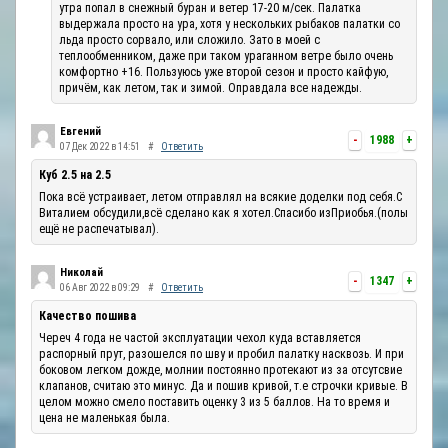
утра попал в снежный буран и ветер 17-20 м/сек. Палатка
выдержала просто на ура, хотя у нескольких рыбаков палатки со
льда просто сорвало, или сложило. Зато в моей с
теплообменником, даже при таком ураганном ветре было очень
комфортно +16. Пользуюсь уже второй сезон и просто кайфую,
причём, как летом, так и зимой. Оправдала все надежды.
Евгений
-
1988
+
07 Дек 2022 в 14:51
#
Ответить
Куб 2.5 на 2.5
Пока всё устраивает, летом отправлял на всякие доделки под себя.С
Виталием обсудили,всё сделано как я хотел.Спасибо изПриобья.(полы
ещё не распечатывал).
Николай
-
1347
+
06 Авг 2022 в 09:29
#
Ответить
Качество пошива
Череч 4 года не частой эксплуатации чехол куда вставляется
распорный прут, разошелся по шву и пробил палатку насквозь. И при
боковом легком дожде, молнии постоянно протекают из за отсутсвие
клапанов, считаю это минус. Да и пошив кривой, т.е строчки кривые. В
целом можно смело поставить оценку 3 из 5 баллов. На то время и
цена не маленькая была.