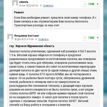
adminla
-
1342
+
10 Авг 2022 в 01:02
#
Ответить
Ремонт
Если Вам необходим ремонт, пришлите свой номер телефона ,Я с
Вами свяжусь и мы отремонтируем Вам палатку бесплатно.
Транспортные расходы за наш счет.
Владимир Быстров
-
1362
+
20 Дек 2021 в 19:44
#
Ответить
гор. Кировск Мурманская область
Заказал палатку утепленную, сдвоенный куб размеры 4.5х2.5 высота
1.9 м. Виталий хорошо общался по телефону и предлогал
рациональные предложения по изготовлению палатки, мы оговорили
где будет стоять печь для обогрева, оговорили расположение окон,
какие полы, а самое главное его совет по изготовлению перегородки
делящей палатку на две части (в одной ловишь в другой спишь) очень
нужная вещь. О палатке ЭТО просто БОМБА, мы её тестировали в
мороз -33 на рыбалке были полтора суток, обогревались дровянной
печкой, рыбачили в четвером никто не замерз(спали на
раскладушках без спальников теплынь), а дыщащий верх хорошее
решение ни какого конденсата не было, палатка сухая, а вот рядом
стояла палатка БЕРЕГ её ели собрали мужики первый слой палатки
из-за конденсата замерз. А чехол для палатки и полов просто
сделаны с огромным запасом. Короче пататка ЗАЧЕТ. Виталий
спасибо за Вашу работу и отношение к клиентам.