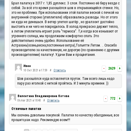
Брал палатку в 2017 г. 1,85 дуплекс. 3 слоя. Постоянно её беру везде с
собой. За всё это время разошёлся шов в открывающейся стенке. Но,
это не проблема. При использовании этой палатки весной с печкой на
внутренней стороне (утеплителе) образовались разводы. Но от этого
ни куда не денешься. В ветер улетел шатёр , но уралзонт достойно
выстоять и ни чего не повредилось. В холод прекрасно держит тепло,
а летом утеплитель играет роль "термоса". Т,е когда все изнывают от
утреннего солнца, мы продолжаем комфортно спать .Это
действительно очень удобно. Использование её
Астрахань(осень,весна,постоянные ветра),Тольятти Летом. .. Спасибо
производителю за качественную, не дорогую (по сравнению с другими
производителями) палатку!. Удачи Вам и процветания.
Иван
-
2629
+
10 Окт 2021 в 17:59
#
Ответить
Шов разошёлся куда вставляется пруток. Там всего лишь надо
пару раз иголкой с ниткой пройтись. И 3 минуты времени. ))
Валентина Владимировна Котова
-
772
+
06 Авг 2021 в 18:40
#
Ответить
Отличные палатки
Мы ооочень довольны покупкой. Палатки по качеству обалденные, все
прошито,как надо. Рекомендую всем!!!