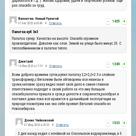
доработать и т.д. ). Желаю здоровья, удачи и творческих успехов. Ещё
раз спасибо за труд.
Валентин. Новый Уренгой
-
1425
+
07 Авг 2023 в 08:40
#
Ответить
Палатка куб 3х3
Палатка супер. Качество на высоте. Спасибо огромное
производителю. Доволен как слон. Зимой на улице было минус 25. С
теплообменником в палатке тепло.
Дмитрий
-
1240
+
14 Фев 2023 в 17:19
#
Ответить
Всем доброго времени суток,купил палатку 2,2×2,2×2 3-х слойная
трансформер,с Виталием были обговорены все нюансы и
сроки,человек сразу видно знает своё дело и самое главное
ответственно подходит к своей работе за что ему большое
спасибо,палатка пришла в срок,в целости и сохраности,разобрал и
поставил дома пока всё нравится в дальнейшей эксплуатации на
природе посмотрим как она себя проявит.Виталий спасибо из
Новосибирска.
Денис Чайковский
-
1533
+
07 Мар 2023 в 23:33
#
Ответить
2 дня назад ездил с ночёвкой на Оскольское водохранилище, в 5