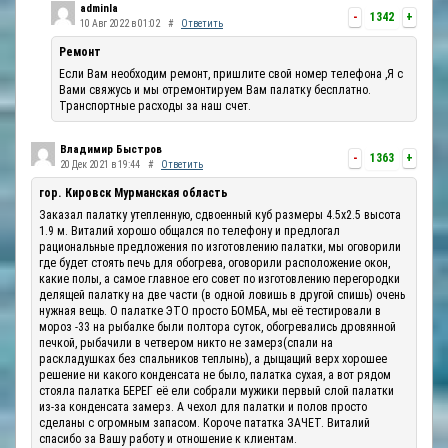
adminla
-
1342
+
10 Авг 2022 в 01:02
#
Ответить
Ремонт
Если Вам необходим ремонт, пришлите свой номер телефона ,Я с
Вами свяжусь и мы отремонтируем Вам палатку бесплатно.
Транспортные расходы за наш счет.
Владимир Быстров
-
1363
+
20 Дек 2021 в 19:44
#
Ответить
гор. Кировск Мурманская область
Заказал палатку утепленную, сдвоенный куб размеры 4.5х2.5 высота
1.9 м. Виталий хорошо общался по телефону и предлогал
рациональные предложения по изготовлению палатки, мы оговорили
где будет стоять печь для обогрева, оговорили расположение окон,
какие полы, а самое главное его совет по изготовлению перегородки
делящей палатку на две части (в одной ловишь в другой спишь) очень
нужная вещь. О палатке ЭТО просто БОМБА, мы её тестировали в
мороз -33 на рыбалке были полтора суток, обогревались дровянной
печкой, рыбачили в четвером никто не замерз(спали на
раскладушках без спальников теплынь), а дыщащий верх хорошее
решение ни какого конденсата не было, палатка сухая, а вот рядом
стояла палатка БЕРЕГ её ели собрали мужики первый слой палатки
из-за конденсата замерз. А чехол для палатки и полов просто
сделаны с огромным запасом. Короче пататка ЗАЧЕТ. Виталий
спасибо за Вашу работу и отношение к клиентам.