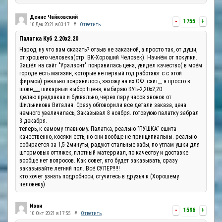
Денис Чайковский
-
1755
+
10 Дек 2021 в 03:17
#
Ответить
Палатка Куб 2.20x2.20
Народ, ну что вам сказать? отзыв не заказной, а просто так, от души,
от хрошего человека(стр. ВК-Хороший Человек). Начнём от покупки.
Зашёл на сайт "Уралзонт" понравилась цена, увидел качество( в моём
городе есть магазин, которые не первый год работают с с этой
фирмой) реально понравилось, захожу на их ОФ. сайт,,,, я просто в
шоке,,,,,,, шикарный выбор+цена, выбираю КУБ-2,20х2,20
делаю предзаказ и буквально, через пару часов звонок от
Шильникова Виталия. Сразу обговорили все детали заказа, цена
немного увеличилась, Заказывал 8 ноября. готовуюю палатку забрал
3 декабря.
теперь, к самому главному. Палатка, реально "ПУШКА" сшита
качественно, косяки есть, но они вообще не принципиальны. реально
собирается за 1,5-2минуты, радуют стальные хабы, по углам ушки для
штормовых оттяжек, плотный матерриал, по качеству и доставке
вообще нет вопросов. Как совет, кто будет заказывать, сразу
заказывайте летний пол. Всё СУПЕР!!!!!
кто хочет узнать подробноси, стучитесь в друзья к (Хорошему
человеку)
Иван
-
1596
+
10 Окт 2021 в 17:55
#
Ответить