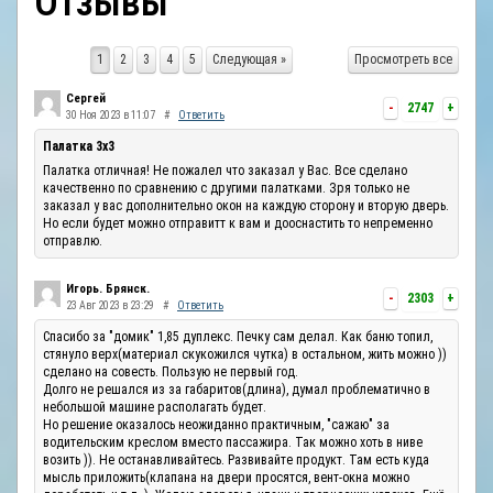
Отзывы
ОТЗЫВЫ
1
2
3
4
5
Следующая »
Просмотреть все
КОНТАКТЫ
Сергей
-
2747
+
30 Ноя 2023 в 11:07
#
Ответить
Палатка 3х3
Палатка отличная! Не пожалел что заказал у Вас. Все сделано
качественно по сравнению с другими палатками. Зря только не
заказал у вас дополнительно окон на каждую сторону и вторую дверь.
Но если будет можно отправитт к вам и дооснастить то непременно
отправлю.
Игорь. Брянск.
-
2303
+
23 Авг 2023 в 23:29
#
Ответить
Спасибо за "домик" 1,85 дуплекс. Печку сам делал. Как баню топил,
стянуло верх(материал скукожился чутка) в остальном, жить можно ))
сделано на совесть. Пользую не первый год.
Долго не решался из за габаритов(длина), думал проблематично в
небольшой машине располагать будет.
Но решение оказалось неожиданно практичным, "сажаю" за
водительским креслом вместо пассажира. Так можно хоть в ниве
возить )). Не останавливайтесь. Развивайте продукт. Там есть куда
мысль приложить(клапана на двери просятся, вент-окна можно