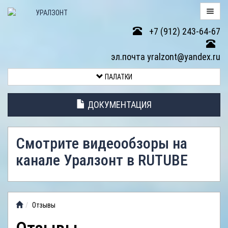
+7 (912) 243-64-67
ПАЛАТКИ
эл.почта yralzont@yandex.ru
ВОЗВРАТ
ПАЛАТКИ
ТОВАРА
ДОКУМЕНТАЦИЯ
ЭЛЕМЕНТЫ
ПАЛАТОК
Смотрите видеообзоры на
АНТИДОЖДЕВЫЕ
канале Уралзонт в RUTUBE
ТЕНТЫ
ФОТОГАЛЕРЕЯ
Отзывы
ВИДЕООБЗОР