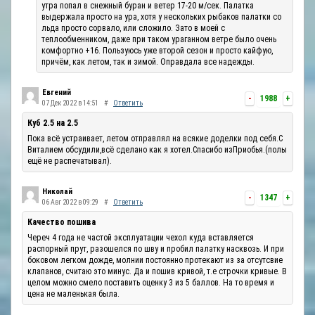
утра попал в снежный буран и ветер 17-20 м/сек. Палатка
выдержала просто на ура, хотя у нескольких рыбаков палатки со
льда просто сорвало, или сложило. Зато в моей с
теплообменником, даже при таком ураганном ветре было очень
комфортно +16. Пользуюсь уже второй сезон и просто кайфую,
причём, как летом, так и зимой. Оправдала все надежды.
Евгений
-
1988
+
07 Дек 2022 в 14:51
#
Ответить
Куб 2.5 на 2.5
Пока всё устраивает, летом отправлял на всякие доделки под себя.С
Виталием обсудили,всё сделано как я хотел.Спасибо изПриобья.(полы
ещё не распечатывал).
Николай
-
1347
+
06 Авг 2022 в 09:29
#
Ответить
Качество пошива
Череч 4 года не частой эксплуатации чехол куда вставляется
распорный прут, разошелся по шву и пробил палатку насквозь. И при
боковом легком дожде, молнии постоянно протекают из за отсутсвие
клапанов, считаю это минус. Да и пошив кривой, т.е строчки кривые. В
целом можно смело поставить оценку 3 из 5 баллов. На то время и
цена не маленькая была.