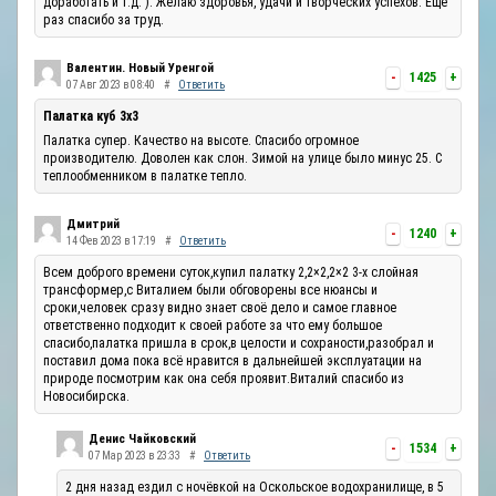
доработать и т.д. ). Желаю здоровья, удачи и творческих успехов. Ещё
раз спасибо за труд.
Валентин. Новый Уренгой
-
1425
+
07 Авг 2023 в 08:40
#
Ответить
Палатка куб 3х3
Палатка супер. Качество на высоте. Спасибо огромное
производителю. Доволен как слон. Зимой на улице было минус 25. С
теплообменником в палатке тепло.
Дмитрий
-
1240
+
14 Фев 2023 в 17:19
#
Ответить
Всем доброго времени суток,купил палатку 2,2×2,2×2 3-х слойная
трансформер,с Виталием были обговорены все нюансы и
сроки,человек сразу видно знает своё дело и самое главное
ответственно подходит к своей работе за что ему большое
спасибо,палатка пришла в срок,в целости и сохраности,разобрал и
поставил дома пока всё нравится в дальнейшей эксплуатации на
природе посмотрим как она себя проявит.Виталий спасибо из
Новосибирска.
Денис Чайковский
-
1534
+
07 Мар 2023 в 23:33
#
Ответить
2 дня назад ездил с ночёвкой на Оскольское водохранилище, в 5