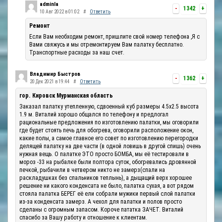
adminla
-
1342
+
10 Авг 2022 в 01:02
#
Ответить
Ремонт
Если Вам необходим ремонт, пришлите свой номер телефона ,Я с
Вами свяжусь и мы отремонтируем Вам палатку бесплатно.
Транспортные расходы за наш счет.
Владимир Быстров
-
1362
+
20 Дек 2021 в 19:44
#
Ответить
гор. Кировск Мурманская область
Заказал палатку утепленную, сдвоенный куб размеры 4.5х2.5 высота
1.9 м. Виталий хорошо общался по телефону и предлогал
рациональные предложения по изготовлению палатки, мы оговорили
где будет стоять печь для обогрева, оговорили расположение окон,
какие полы, а самое главное его совет по изготовлению перегородки
делящей палатку на две части (в одной ловишь в другой спишь) очень
нужная вещь. О палатке ЭТО просто БОМБА, мы её тестировали в
мороз -33 на рыбалке были полтора суток, обогревались дровянной
печкой, рыбачили в четвером никто не замерз(спали на
раскладушках без спальников теплынь), а дыщащий верх хорошее
решение ни какого конденсата не было, палатка сухая, а вот рядом
стояла палатка БЕРЕГ её ели собрали мужики первый слой палатки
из-за конденсата замерз. А чехол для палатки и полов просто
сделаны с огромным запасом. Короче пататка ЗАЧЕТ. Виталий
спасибо за Вашу работу и отношение к клиентам.