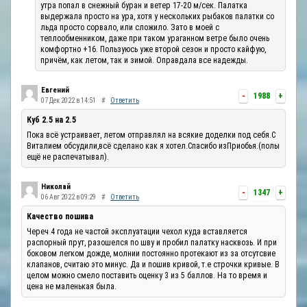
утра попал в снежный буран и ветер 17-20 м/сек. Палатка
выдержала просто на ура, хотя у нескольких рыбаков палатки со
льда просто сорвало, или сложило. Зато в моей с
теплообменником, даже при таком ураганном ветре было очень
комфортно +16. Пользуюсь уже второй сезон и просто кайфую,
причём, как летом, так и зимой. Оправдала все надежды.
Евгений
-
1988
+
07 Дек 2022 в 14:51
#
Ответить
Куб 2.5 на 2.5
Пока всё устраивает, летом отправлял на всякие доделки под себя.С
Виталием обсудили,всё сделано как я хотел.Спасибо изПриобья.(полы
ещё не распечатывал).
Николай
-
1347
+
06 Авг 2022 в 09:29
#
Ответить
Качество пошива
Череч 4 года не частой эксплуатации чехол куда вставляется
распорный прут, разошелся по шву и пробил палатку насквозь. И при
боковом легком дожде, молнии постоянно протекают из за отсутсвие
клапанов, считаю это минус. Да и пошив кривой, т.е строчки кривые. В
целом можно смело поставить оценку 3 из 5 баллов. На то время и
цена не маленькая была.