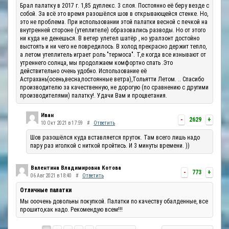
Брал палатку в 2017 г. 1,85 дуплекс. 3 слоя. Постоянно её беру везде с
собой. За всё это время разошёлся шов в открывающейся стенке. Но,
это не проблема. При использовании этой палатки весной с печкой на
внутренней стороне (утеплителе) образовались разводы. Но от этого
ни куда не денешься. В ветер улетел шатёр , но уралзонт достойно
выстоять и ни чего не повредилось. В холод прекрасно держит тепло,
а летом утеплитель играет роль "термоса". Т,е когда все изнывают от
утреннего солнца, мы продолжаем комфортно спать .Это
действительно очень удобно. Использование её
Астрахань(осень,весна,постоянные ветра),Тольятти Летом. .. Спасибо
производителю за качественную, не дорогую (по сравнению с другими
производителями) палатку!. Удачи Вам и процветания.
Иван
-
2629
+
10 Окт 2021 в 17:59
#
Ответить
Шов разошёлся куда вставляется пруток. Там всего лишь надо
пару раз иголкой с ниткой пройтись. И 3 минуты времени. ))
Валентина Владимировна Котова
-
773
+
06 Авг 2021 в 18:40
#
Ответить
Отличные палатки
Мы ооочень довольны покупкой. Палатки по качеству обалденные, все
прошито,как надо. Рекомендую всем!!!