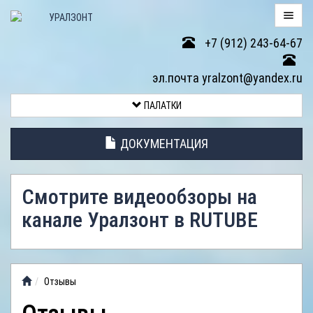
+7 (912) 243-64-67
ПАЛАТКИ
эл.почта yralzont@yandex.ru
ВОЗВРАТ
ПАЛАТКИ
ТОВАРА
ДОКУМЕНТАЦИЯ
ЭЛЕМЕНТЫ
ПАЛАТОК
Смотрите видеообзоры на
АНТИДОЖДЕВЫЕ
канале Уралзонт в RUTUBE
ТЕНТЫ
ФОТОГАЛЕРЕЯ
Отзывы
ВИДЕООБЗОР