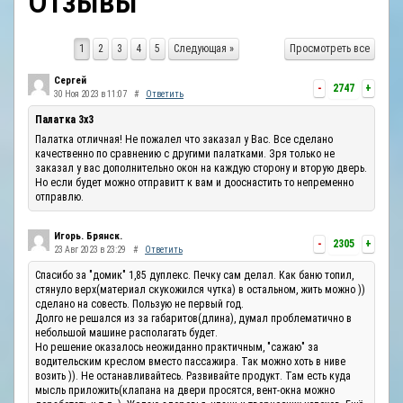
Отзывы
ОТЗЫВЫ
1
2
3
4
5
Следующая »
Просмотреть все
КОНТАКТЫ
Сергей
-
2747
+
30 Ноя 2023 в 11:07
#
Ответить
Палатка 3х3
Палатка отличная! Не пожалел что заказал у Вас. Все сделано
качественно по сравнению с другими палатками. Зря только не
заказал у вас дополнительно окон на каждую сторону и вторую дверь.
Но если будет можно отправитт к вам и дооснастить то непременно
отправлю.
Игорь. Брянск.
-
2305
+
23 Авг 2023 в 23:29
#
Ответить
Спасибо за "домик" 1,85 дуплекс. Печку сам делал. Как баню топил,
стянуло верх(материал скукожился чутка) в остальном, жить можно ))
сделано на совесть. Пользую не первый год.
Долго не решался из за габаритов(длина), думал проблематично в
небольшой машине располагать будет.
Но решение оказалось неожиданно практичным, "сажаю" за
водительским креслом вместо пассажира. Так можно хоть в ниве
возить )). Не останавливайтесь. Развивайте продукт. Там есть куда
мысль приложить(клапана на двери просятся, вент-окна можно