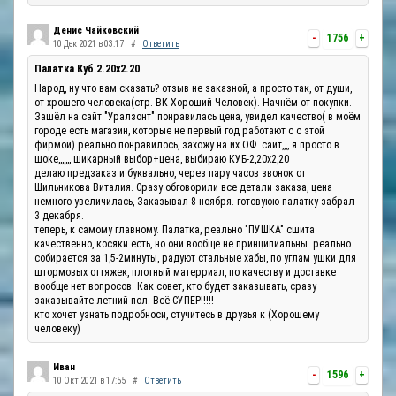
Денис Чайковский
-
1756
+
10 Дек 2021 в 03:17
#
Ответить
Палатка Куб 2.20x2.20
Народ, ну что вам сказать? отзыв не заказной, а просто так, от души,
от хрошего человека(стр. ВК-Хороший Человек). Начнём от покупки.
Зашёл на сайт "Уралзонт" понравилась цена, увидел качество( в моём
городе есть магазин, которые не первый год работают с с этой
фирмой) реально понравилось, захожу на их ОФ. сайт,,,, я просто в
шоке,,,,,,, шикарный выбор+цена, выбираю КУБ-2,20х2,20
делаю предзаказ и буквально, через пару часов звонок от
Шильникова Виталия. Сразу обговорили все детали заказа, цена
немного увеличилась, Заказывал 8 ноября. готовуюю палатку забрал
3 декабря.
теперь, к самому главному. Палатка, реально "ПУШКА" сшита
качественно, косяки есть, но они вообще не принципиальны. реально
собирается за 1,5-2минуты, радуют стальные хабы, по углам ушки для
штормовых оттяжек, плотный матерриал, по качеству и доставке
вообще нет вопросов. Как совет, кто будет заказывать, сразу
заказывайте летний пол. Всё СУПЕР!!!!!
кто хочет узнать подробноси, стучитесь в друзья к (Хорошему
человеку)
Иван
-
1596
+
10 Окт 2021 в 17:55
#
Ответить