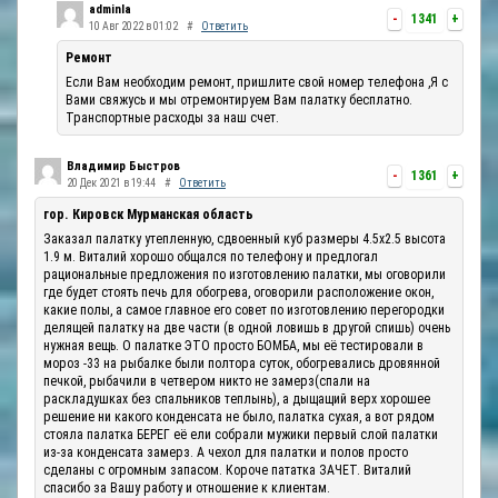
adminla
-
1341
+
10 Авг 2022 в 01:02
#
Ответить
Ремонт
Если Вам необходим ремонт, пришлите свой номер телефона ,Я с
Вами свяжусь и мы отремонтируем Вам палатку бесплатно.
Транспортные расходы за наш счет.
Владимир Быстров
-
1361
+
20 Дек 2021 в 19:44
#
Ответить
гор. Кировск Мурманская область
Заказал палатку утепленную, сдвоенный куб размеры 4.5х2.5 высота
1.9 м. Виталий хорошо общался по телефону и предлогал
рациональные предложения по изготовлению палатки, мы оговорили
где будет стоять печь для обогрева, оговорили расположение окон,
какие полы, а самое главное его совет по изготовлению перегородки
делящей палатку на две части (в одной ловишь в другой спишь) очень
нужная вещь. О палатке ЭТО просто БОМБА, мы её тестировали в
мороз -33 на рыбалке были полтора суток, обогревались дровянной
печкой, рыбачили в четвером никто не замерз(спали на
раскладушках без спальников теплынь), а дыщащий верх хорошее
решение ни какого конденсата не было, палатка сухая, а вот рядом
стояла палатка БЕРЕГ её ели собрали мужики первый слой палатки
из-за конденсата замерз. А чехол для палатки и полов просто
сделаны с огромным запасом. Короче пататка ЗАЧЕТ. Виталий
спасибо за Вашу работу и отношение к клиентам.