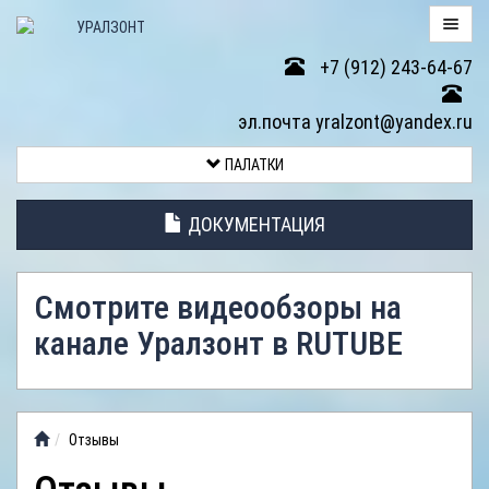
+7 (912) 243-64-67
ПАЛАТКИ
эл.почта yralzont@yandex.ru
ВОЗВРАТ
ПАЛАТКИ
ТОВАРА
ДОКУМЕНТАЦИЯ
ЭЛЕМЕНТЫ
ПАЛАТОК
Смотрите видеообзоры на
АНТИДОЖДЕВЫЕ
канале Уралзонт в RUTUBE
ТЕНТЫ
ФОТОГАЛЕРЕЯ
Отзывы
ВИДЕООБЗОР