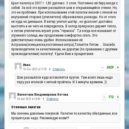
Брал палатку в 2017 г. 1,85 дуплекс. 3 слоя. Постоянно её беру везде с
собой. За всё это время разошёлся шов в открывающейся стенке. Но,
это не проблема. При использовании этой палатки весной с печкой на
внутренней стороне (утеплителе) образовались разводы. Но от этого
ни куда не денешься. В ветер улетел шатёр , но уралзонт достойно
выстоять и ни чего не повредилось. В холод прекрасно держит тепло,
а летом утеплитель играет роль "термоса". Т,е когда все изнывают от
утреннего солнца, мы продолжаем комфортно спать .Это
действительно очень удобно. Использование её
Астрахань(осень,весна,постоянные ветра),Тольятти Летом. .. Спасибо
производителю за качественную, не дорогую (по сравнению с другими
производителями) палатку!. Удачи Вам и процветания.
Иван
-
2629
+
10 Окт 2021 в 17:59
#
Ответить
Шов разошёлся куда вставляется пруток. Там всего лишь надо
пару раз иголкой с ниткой пройтись. И 3 минуты времени. ))
Валентина Владимировна Котова
-
772
+
06 Авг 2021 в 18:40
#
Ответить
Отличные палатки
Мы ооочень довольны покупкой. Палатки по качеству обалденные, все
прошито,как надо. Рекомендую всем!!!