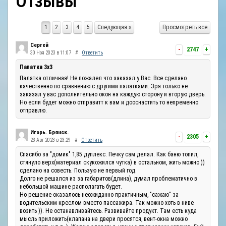
Отзывы
ОТЗЫВЫ
1
2
3
4
5
Следующая »
Просмотреть все
КОНТАКТЫ
Сергей
-
2747
+
30 Ноя 2023 в 11:07
#
Ответить
Палатка 3х3
Палатка отличная! Не пожалел что заказал у Вас. Все сделано
качественно по сравнению с другими палатками. Зря только не
заказал у вас дополнительно окон на каждую сторону и вторую дверь.
Но если будет можно отправитт к вам и дооснастить то непременно
отправлю.
Игорь. Брянск.
-
2305
+
23 Авг 2023 в 23:29
#
Ответить
Спасибо за "домик" 1,85 дуплекс. Печку сам делал. Как баню топил,
стянуло верх(материал скукожился чутка) в остальном, жить можно ))
сделано на совесть. Пользую не первый год.
Долго не решался из за габаритов(длина), думал проблематично в
небольшой машине располагать будет.
Но решение оказалось неожиданно практичным, "сажаю" за
водительским креслом вместо пассажира. Так можно хоть в ниве
возить )). Не останавливайтесь. Развивайте продукт. Там есть куда
мысль приложить(клапана на двери просятся, вент-окна можно