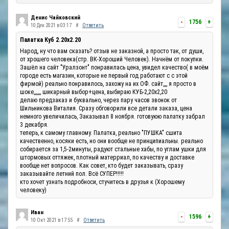
Денис Чайковский
-
1756
+
10 Дек 2021 в 03:17
#
Ответить
Палатка Куб 2.20x2.20
Народ, ну что вам сказать? отзыв не заказной, а просто так, от души,
от хрошего человека(стр. ВК-Хороший Человек). Начнём от покупки.
Зашёл на сайт "Уралзонт" понравилась цена, увидел качество( в моём
городе есть магазин, которые не первый год работают с с этой
фирмой) реально понравилось, захожу на их ОФ. сайт,,,, я просто в
шоке,,,,,,, шикарный выбор+цена, выбираю КУБ-2,20х2,20
делаю предзаказ и буквально, через пару часов звонок от
Шильникова Виталия. Сразу обговорили все детали заказа, цена
немного увеличилась, Заказывал 8 ноября. готовуюю палатку забрал
3 декабря.
теперь, к самому главному. Палатка, реально "ПУШКА" сшита
качественно, косяки есть, но они вообще не принципиальны. реально
собирается за 1,5-2минуты, радуют стальные хабы, по углам ушки для
штормовых оттяжек, плотный матерриал, по качеству и доставке
вообще нет вопросов. Как совет, кто будет заказывать, сразу
заказывайте летний пол. Всё СУПЕР!!!!!
кто хочет узнать подробноси, стучитесь в друзья к (Хорошему
человеку)
Иван
-
1596
+
10 Окт 2021 в 17:55
#
Ответить