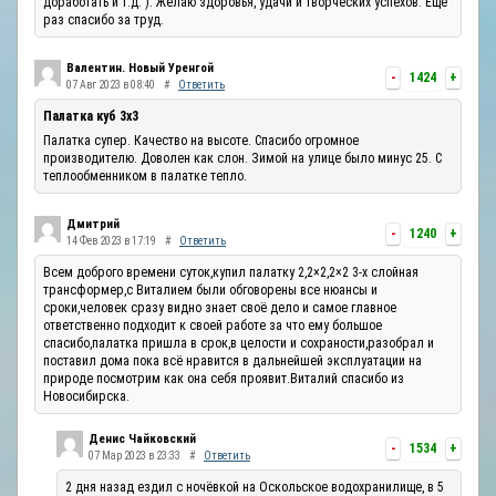
доработать и т.д. ). Желаю здоровья, удачи и творческих успехов. Ещё
раз спасибо за труд.
Валентин. Новый Уренгой
-
1424
+
07 Авг 2023 в 08:40
#
Ответить
Палатка куб 3х3
Палатка супер. Качество на высоте. Спасибо огромное
производителю. Доволен как слон. Зимой на улице было минус 25. С
теплообменником в палатке тепло.
Дмитрий
-
1240
+
14 Фев 2023 в 17:19
#
Ответить
Всем доброго времени суток,купил палатку 2,2×2,2×2 3-х слойная
трансформер,с Виталием были обговорены все нюансы и
сроки,человек сразу видно знает своё дело и самое главное
ответственно подходит к своей работе за что ему большое
спасибо,палатка пришла в срок,в целости и сохраности,разобрал и
поставил дома пока всё нравится в дальнейшей эксплуатации на
природе посмотрим как она себя проявит.Виталий спасибо из
Новосибирска.
Денис Чайковский
-
1534
+
07 Мар 2023 в 23:33
#
Ответить
2 дня назад ездил с ночёвкой на Оскольское водохранилище, в 5