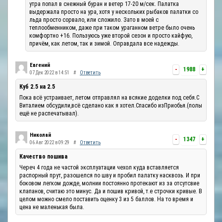
утра попал в снежный буран и ветер 17-20 м/сек. Палатка
выдержала просто на ура, хотя у нескольких рыбаков палатки со
льда просто сорвало, или сложило. Зато в моей с
теплообменником, даже при таком ураганном ветре было очень
комфортно +16. Пользуюсь уже второй сезон и просто кайфую,
причём, как летом, так и зимой. Оправдала все надежды.
Евгений
-
1988
+
07 Дек 2022 в 14:51
#
Ответить
Куб 2.5 на 2.5
Пока всё устраивает, летом отправлял на всякие доделки под себя.С
Виталием обсудили,всё сделано как я хотел.Спасибо изПриобья.(полы
ещё не распечатывал).
Николай
-
1347
+
06 Авг 2022 в 09:29
#
Ответить
Качество пошива
Череч 4 года не частой эксплуатации чехол куда вставляется
распорный прут, разошелся по шву и пробил палатку насквозь. И при
боковом легком дожде, молнии постоянно протекают из за отсутсвие
клапанов, считаю это минус. Да и пошив кривой, т.е строчки кривые. В
целом можно смело поставить оценку 3 из 5 баллов. На то время и
цена не маленькая была.