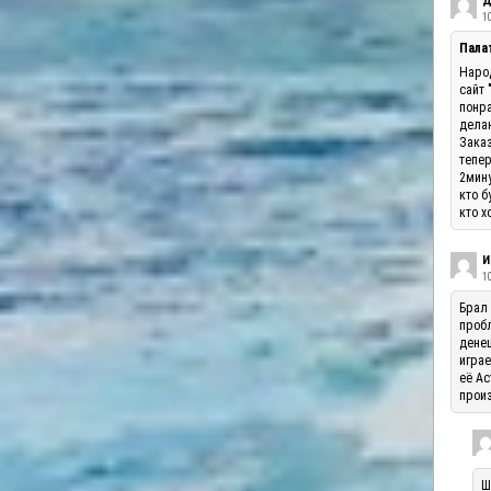
Д
10
Палат
Народ
сайт 
понра
делаю
Заказ
тепер
2мину
кто б
кто х
И
1
Брал 
пробл
денеш
играе
её Ас
произ
Ш