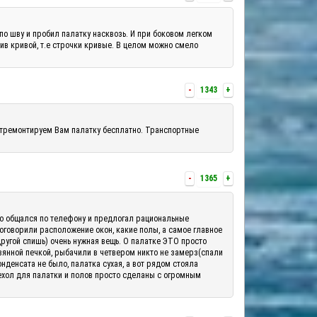
по шву и пробил палатку насквозь. И при боковом легком
шив кривой, т.е строчки кривые. В целом можно смело
-
1343
+
отремонтируем Вам палатку бесплатно. Транспортные
-
1365
+
шо общался по телефону и предлогал рациональные
 оговорили расположение окон, какие полы, а самое главное
другой спишь) очень нужная вещь. О палатке ЭТО просто
вянной печкой, рыбачили в четвером никто не замерз(спали
денсата не было, палатка сухая, а вот рядом стояла
ехол для палатки и полов просто сделаны с огромным
.