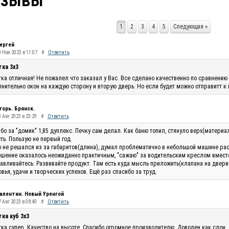
тзывы
1
2
3
4
5
Следующая »
ергей
0 Ноя 2023 в 11:07
#
Ответить
тка 3х3
ка отличная! Не пожалел что заказал у Вас. Все сделано качественно по сравнению 
нительно окон на каждую сторону и вторую дверь. Но если будет можно отправитт к
горь. Брянск.
 Авг 2023 в 23:29
#
Ответить
бо за "домик" 1,85 дуплекс. Печку сам делал. Как баню топил, стянуло верх(материа
ть. Пользую не первый год.
 не решался из за габаритов(длина), думал проблематично в небольшой машине рас
шение оказалось неожиданно практичным, "сажаю" за водительским креслом вместо п
авливайтесь. Развивайте продукт. Там есть куда мысль приложить(клапана на двери п
вья, удачи и творческих успехов. Ещё раз спасибо за труд.
алентин. Новый Уренгой
 Авг 2023 в 08:40
#
Ответить
ка куб 3х3
ка супер. Качество на высоте. Спасибо огромное производителю. Доволен как слон.