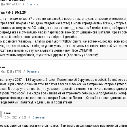
енис Чайковский
 Дек 2021 в 03:17
#
Ответить
ка Куб 2.20x2.20
, ну что вам сказать? отзыв не заказной, а просто так, от души, от хрошего человек
"Уралзонт" понравилась цена, увидел качество( в моём городе есть магазин, которые
вилось, захожу на их ОФ. сайт,,,, я просто в шоке,,,,,,, шикарный выбор+цена, выбираю 
 предзаказ и буквально, через пару часов звонок от Шильникова Виталия. Сразу обг
ывал 8 ноября. готовуюю палатку забрал 3 декабря.
ь, к самому главному. Палатка, реально "ПУШКА" сшита качественно, косяки есть, но 
ты, радуют стальные хабы, по углам ушки для штормовых оттяжек, плотный матерриал
удет заказывать, сразу заказывайте летний пол. Всё СУПЕР!!!!!
очет узнать подробноси, стучитесь в друзья к (Хорошему человеку)
ван
0 Окт 2021 в 17:55
#
Ответить
палатку в 2017 г. 1,85 дуплекс. 3 слоя. Постоянно её беру везде с собой. За всё эт
ема. При использовании этой палатки весной с печкой на внутренней стороне (утепли
ься. В ветер улетел шатёр , но уралзонт достойно выстоять и ни чего не повредилос
т роль "термоса". Т,е когда все изнывают от утреннего солнца, мы продолжаем комф
трахань(осень,весна,постоянные ветра),Тольятти Летом. .. Спасибо производителю за
водителями) палатку!. Удачи Вам и процветания.
Иван
10 Окт 2021 в 17:59
#
Ответить
ов разошёлся куда вставляется пруток. Там всего лишь надо пару раз иголкой с нитк