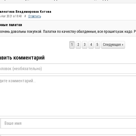
алентина Владимировна Котова
 Авг 2021 в 18:40
#
Ответить
чные палатки
очень довольны покупкой. Палатки по качеству обалденные, все прошито,как надо. Р
1
2
3
4
5
Следующая »
вить комментарий