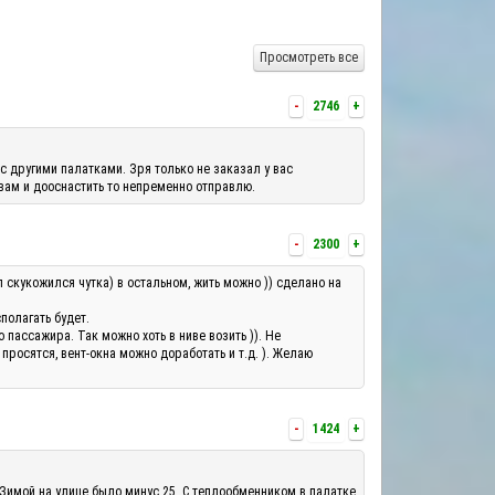
Просмотреть все
-
2746
+
с другими палатками. Зря только не заказал у вас
 вам и дооснастить то непременно отправлю.
-
2300
+
л скукожился чутка) в остальном, жить можно )) сделано на
полагать будет.
ассажира. Так можно хоть в ниве возить )). Не
росятся, вент-окна можно доработать и т.д. ). Желаю
-
1424
+
 Зимой на улице было минус 25. С теплообменником в палатке