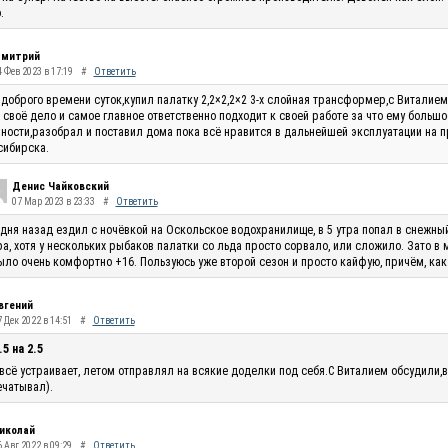
.
митрий
4 Фев 2023 в 17:19
#
Ответить
доброго времени суток,купил палатку 2,2×2,2×2 3-х слойная трансформер,с Виталие
 своё дело и самое главное ответственно подходит к своей работе за что ему большо
ности,разобрал и поставил дома пока всё нравится в дальнейшей эксплуатации на п
сибирска.
Денис Чайковский
07 Мар 2023 в 23:33
#
Ответить
 дня назад ездил с ночёвкой на Оскольское водохранилище, в 5 утра попал в снежны
ра, хотя у нескольких рыбаков палатки со льда просто сорвало, или сложило. Зато в
ыло очень комфортно +16. Пользуюсь уже второй сезон и просто кайфую, причём, как
вгений
 Дек 2022 в 14:51
#
Ответить
.5 на 2.5
всё устраивает, летом отправлял на всякие доделки под себя.С Виталием обсудили,в
чатывал).
иколай
 Авг 2022 в 09:29
#
Ответить