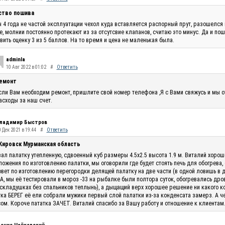
ство пошива
 4 года не частой эксплуатации чехол куда вставляется распорный прут, разошелся 
, молнии постоянно протекают из за отсутсвие клапанов, считаю это минус. Да и по
вить оценку 3 из 5 баллов. На то время и цена не маленькая была.
adminla
10 Авг 2022 в 01:02
#
Ответить
емонт
сли Вам необходим ремонт, пришлите свой номер телефона ,Я с Вами свяжусь и мы 
асходы за наш счет.
ладимир Быстров
 Дек 2021 в 19:44
#
Ответить
 Кировск Мурманская область
ал палатку утепленную, сдвоенный куб размеры 4.5х2.5 высота 1.9 м. Виталий хоро
ожения по изготовлению палатки, мы оговорили где будет стоять печь для обогрева,
овет по изготовлению перегородки делящей палатку на две части (в одной ловишь в 
, мы её тестировали в мороз -33 на рыбалке были полтора суток, обогревались дро
складушках без спальников теплынь), а дыщащий верх хорошее решение ни какого кон
ка БЕРЕГ её ели собрали мужики первый слой палатки из-за конденсата замерз. А ч
ом. Короче пататка ЗАЧЕТ. Виталий спасибо за Вашу работу и отношение к клиентам