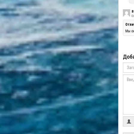
В
06
Отли
Мы оо
Доба