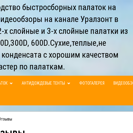
дство быстросборных палаток на
видеообзоры на канале Уралзонт в
-х слойные и 3-х слойные палатки из
0D,300D, 600D.Сухие,теплые,не
 конденсата с хорошим качеством
астер по палаткам.
АТОК
АНТИДОЖДЕВЫЕ ТЕНТЫ
ФОТОГАЛЕРЕЯ
ВИДЕООБ
Отзывы