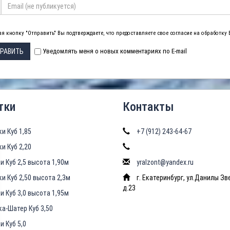
я кнопку "Отправить" Вы подтверждаете, что предоставляете свое согласие на обработку
РАВИТЬ
Уведомлять меня о новых комментариях по E-mail
тки
Контакты
ки Куб 1,85
+7 (912) 243-64-67
ки Куб 2,20
и Куб 2,5 высота 1,90м
yralzont@yandex.ru
ки Куб 2,50 высота 2,3м
г. Екатеринбург, ул.Данилы Зв
д.23
и Куб 3,0 высота 1,95м
ка-Шатер Куб 3,50
и Куб 5,0