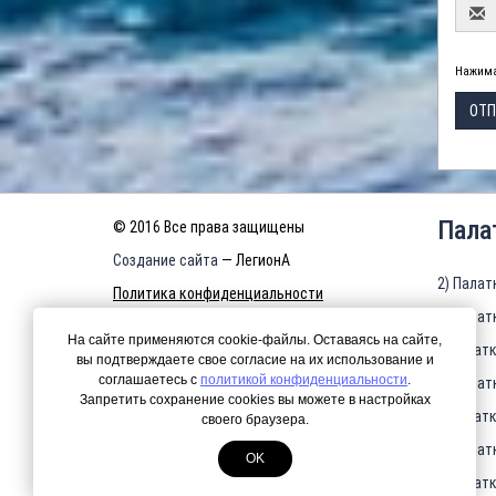
Нажима
ОТП
Пала
© 2016 Все права защищены
Создание сайта
— ЛегионА
2) Палат
Политика конфиденциальности
3) Палат
КАРТА САЙТА
На сайте применяются cookie-файлы. Оставаясь на сайте,
4)Палатк
вы подтверждаете свое согласие на их использование и
соглашаетесь с
политикой конфиденциальности
.
5) Палат
Запретить сохранение cookies вы можете в настройках
6)Палатк
своего браузера.
7) Палат
OK
8)Палатк