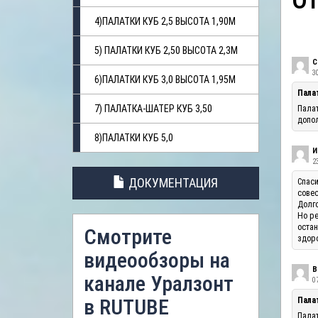
О
4)ПАЛАТКИ КУБ 2,5 ВЫСОТА 1,90М
5) ПАЛАТКИ КУБ 2,50 ВЫСОТА 2,3М
С
3
6)ПАЛАТКИ КУБ 3,0 ВЫСОТА 1,95М
Пала
7) ПАЛАТКА-ШАТЕР КУБ 3,50
Палат
допол
8)ПАЛАТКИ КУБ 5,0
И
23
ДОКУМЕНТАЦИЯ
Спаси
совес
Долго
Но ре
остан
Смотрите
здоро
видеообзоры на
В
канале Уралзонт
07
в RUTUBE
Палат
Палат