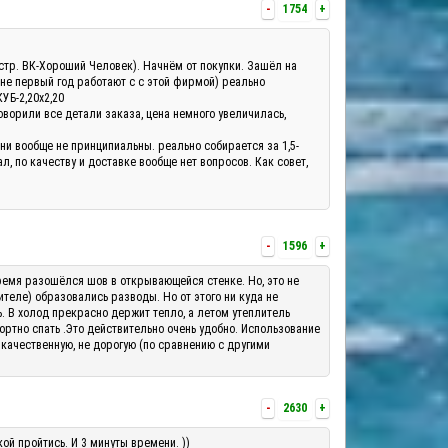
-
1754
+
а(стр. ВК-Хороший Человек). Начнём от покупки. Зашёл на
 не первый год работают с с этой фирмой) реально
КУБ-2,20х2,20
оворили все детали заказа, цена немного увеличилась,
они вообще не принципиальны. реально собирается за 1,5-
, по качеству и доставке вообще нет вопросов. Как совет,
-
1596
+
о время разошёлся шов в открывающейся стенке. Но, это не
теле) образовались разводы. Но от этого ни куда не
ь. В холод прекрасно держит тепло, а летом утеплитель
ортно спать .Это действительно очень удобно. Использование
 качественную, не дорогую (по сравнению с другими
-
2630
+
ой пройтись. И 3 минуты времени. ))