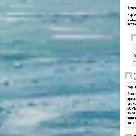
Каче
Череч
дожде
поста
Р
Е
р
В
20
гор.
Заказ
предл
его с
БОМБА
на ра
палат
запас