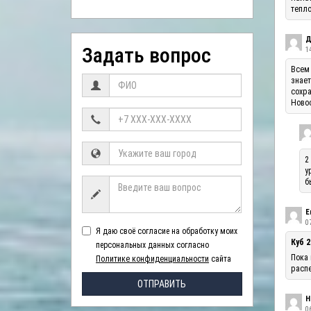
тепло
Д
Задать вопрос
1
Всем 
знает
сохра
Ново
2
у
б
Е
07
Я даю своё согласие на обработку моих
Куб 2
персональных данных согласно
Пока 
Политике конфиденциальности
сайта
распе
ОТПРАВИТЬ
Н
06