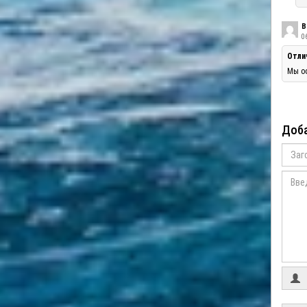
В
06
Отли
Мы оо
Доба