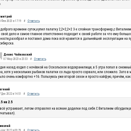
.
митрий
4 Фев 2023 в 17:19
#
Ответить
доброго времени суток,купил палатку 2,2×2,2×2 3-х слойная трансформер,с Виталие
 своё дело и самое главное ответственно подходит к своей работе за что ему большо
ности,разобрал и поставил дома пока всё нравится в дальнейшей эксплуатации на п
сибирска.
Денис Чайковский
07 Мар 2023 в 23:33
#
Ответить
 дня назад ездил с ночёвкой на Оскольское водохранилище, в 5 утра попал в снежны
ра, хотя у нескольких рыбаков палатки со льда просто сорвало, или сложило. Зато в
ыло очень комфортно +16. Пользуюсь уже второй сезон и просто кайфую, причём, как
вгений
 Дек 2022 в 14:51
#
Ответить
.5 на 2.5
всё устраивает, летом отправлял на всякие доделки под себя.С Виталием обсудили,в
чатывал).
иколай
 Авг 2022 в 09:29
#
Ответить