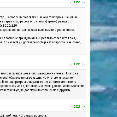
-
1756
+
а(стр. ВК-Хороший Человек). Начнём от покупки. Зашёл на
 не первый год работают с с этой фирмой) реально
КУБ-2,20х2,20
оворили все детали заказа, цена немного увеличилась,
они вообще не принципиальны. реально собирается за 1,5-
, по качеству и доставке вообще нет вопросов. Как совет,
-
1596
+
о время разошёлся шов в открывающейся стенке. Но, это не
теле) образовались разводы. Но от этого ни куда не
ь. В холод прекрасно держит тепло, а летом утеплитель
ортно спать .Это действительно очень удобно. Использование
 качественную, не дорогую (по сравнению с другими
-
2629
+
ой пройтись. И 3 минуты времени. ))