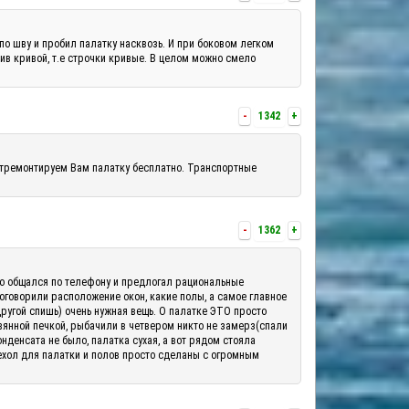
по шву и пробил палатку насквозь. И при боковом легком
шив кривой, т.е строчки кривые. В целом можно смело
-
1342
+
отремонтируем Вам палатку бесплатно. Транспортные
-
1362
+
шо общался по телефону и предлогал рациональные
 оговорили расположение окон, какие полы, а самое главное
другой спишь) очень нужная вещь. О палатке ЭТО просто
вянной печкой, рыбачили в четвером никто не замерз(спали
денсата не было, палатка сухая, а вот рядом стояла
ехол для палатки и полов просто сделаны с огромным
.