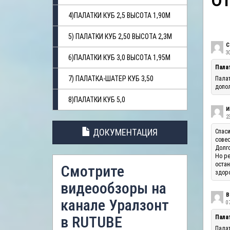
О
4)ПАЛАТКИ КУБ 2,5 ВЫСОТА 1,90М
5) ПАЛАТКИ КУБ 2,50 ВЫСОТА 2,3М
С
3
6)ПАЛАТКИ КУБ 3,0 ВЫСОТА 1,95М
Пала
7) ПАЛАТКА-ШАТЕР КУБ 3,50
Палат
допол
8)ПАЛАТКИ КУБ 5,0
И
23
ДОКУМЕНТАЦИЯ
Спаси
совес
Долго
Но ре
остан
Смотрите
здоро
видеообзоры на
В
канале Уралзонт
07
в RUTUBE
Палат
Палат