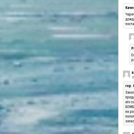
Каче
Череч
дожде
поста
Р
Е
р
В
20
гор.
Заказ
предл
его с
БОМБА
на ра
палат
запас