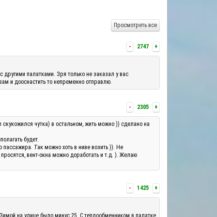
Просмотреть все
-
2747
+
с другими палатками. Зря только не заказал у вас
 вам и дооснастить то непременно отправлю.
-
2305
+
л скукожился чутка) в остальном, жить можно )) сделано на
полагать будет.
ассажира. Так можно хоть в ниве возить )). Не
росятся, вент-окна можно доработать и т.д. ). Желаю
-
1425
+
 Зимой на улице было минус 25. С теплообменником в палатке