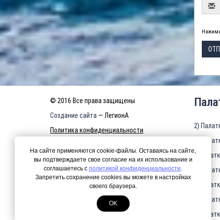
Нажима
ОТП
Пала
© 2016 Все права защищены
Создание сайта
— ЛегионА
2) Палат
Политика конфиденциальности
3) Палат
КАРТА САЙТА
На сайте применяются cookie-файлы. Оставаясь на сайте,
4)Палатк
вы подтверждаете свое согласие на их использование и
соглашаетесь с
политикой конфиденциальности
.
5) Палат
Запретить сохранение cookies вы можете в настройках
6)Палатк
своего браузера.
7) Палат
OK
8)Палатк