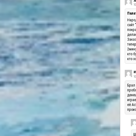
Д
10
Палат
Народ
сайт 
понра
делаю
Заказ
тепер
2мину
кто б
кто х
И
1
Брал 
пробл
денеш
играе
её Ас
произ
Ш