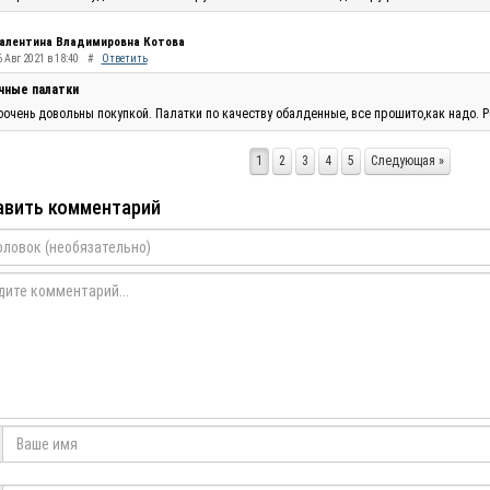
алентина Владимировна Котова
 Авг 2021 в 18:40
#
Ответить
чные палатки
очень довольны покупкой. Палатки по качеству обалденные, все прошито,как надо. Р
1
2
3
4
5
Следующая »
вить комментарий