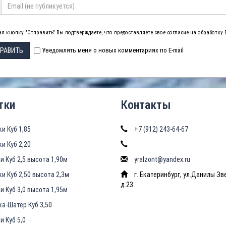
я кнопку "Отправить" Вы подтверждаете, что предоставляете свое согласие на обработку
РАВИТЬ
Уведомлять меня о новых комментариях по E-mail
тки
Контакты
ки Куб 1,85
+7 (912) 243-64-67
ки Куб 2,20
и Куб 2,5 высота 1,90м
yralzont@yandex.ru
ки Куб 2,50 высота 2,3м
г. Екатеринбург, ул.Данилы Зв
д.23
и Куб 3,0 высота 1,95м
ка-Шатер Куб 3,50
и Куб 5,0