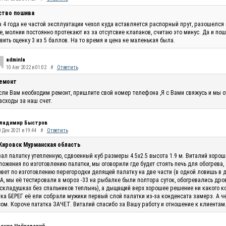
ство пошива
 4 года не частой эксплуатации чехол куда вставляется распорный прут, разошелся 
, молнии постоянно протекают из за отсутсвие клапанов, считаю это минус. Да и по
вить оценку 3 из 5 баллов. На то время и цена не маленькая была.
adminla
10 Авг 2022 в 01:02
#
Ответить
емонт
сли Вам необходим ремонт, пришлите свой номер телефона ,Я с Вами свяжусь и мы 
асходы за наш счет.
ладимир Быстров
 Дек 2021 в 19:44
#
Ответить
 Кировск Мурманская область
ал палатку утепленную, сдвоенный куб размеры 4.5х2.5 высота 1.9 м. Виталий хоро
ожения по изготовлению палатки, мы оговорили где будет стоять печь для обогрева,
овет по изготовлению перегородки делящей палатку на две части (в одной ловишь в 
, мы её тестировали в мороз -33 на рыбалке были полтора суток, обогревались дро
складушках без спальников теплынь), а дыщащий верх хорошее решение ни какого кон
ка БЕРЕГ её ели собрали мужики первый слой палатки из-за конденсата замерз. А ч
ом. Короче пататка ЗАЧЕТ. Виталий спасибо за Вашу работу и отношение к клиентам