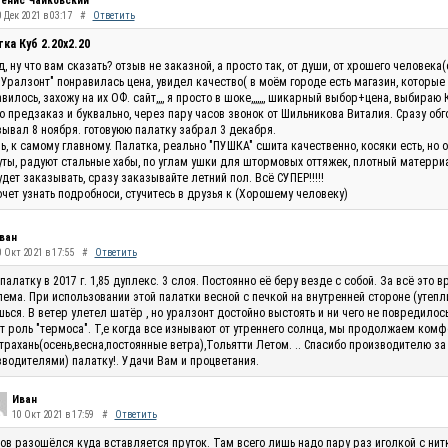
енис Чайковский
 Дек 2021 в 03:17
#
Ответить
ка Куб 2.20x2.20
, ну что вам сказать? отзыв не заказной, а просто так, от души, от хрошего человек
"Уралзонт" понравилась цена, увидел качество( в моём городе есть магазин, которые
вилось, захожу на их ОФ. сайт,,,, я просто в шоке,,,,,,, шикарный выбор+цена, выбираю 
 предзаказ и буквально, через пару часов звонок от Шильникова Виталия. Сразу обг
ывал 8 ноября. готовуюю палатку забрал 3 декабря.
ь, к самому главному. Палатка, реально "ПУШКА" сшита качественно, косяки есть, но 
ты, радуют стальные хабы, по углам ушки для штормовых оттяжек, плотный матерриал
удет заказывать, сразу заказывайте летний пол. Всё СУПЕР!!!!!
очет узнать подробноси, стучитесь в друзья к (Хорошему человеку)
ван
0 Окт 2021 в 17:55
#
Ответить
палатку в 2017 г. 1,85 дуплекс. 3 слоя. Постоянно её беру везде с собой. За всё эт
ема. При использовании этой палатки весной с печкой на внутренней стороне (утепли
ься. В ветер улетел шатёр , но уралзонт достойно выстоять и ни чего не повредилос
т роль "термоса". Т,е когда все изнывают от утреннего солнца, мы продолжаем комф
трахань(осень,весна,постоянные ветра),Тольятти Летом. .. Спасибо производителю за
водителями) палатку!. Удачи Вам и процветания.
Иван
10 Окт 2021 в 17:59
#
Ответить
ов разошёлся куда вставляется пруток. Там всего лишь надо пару раз иголкой с нитк