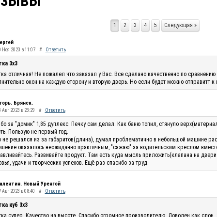
тзывы
1
2
3
4
5
Следующая »
ергей
0 Ноя 2023 в 11:07
#
Ответить
тка 3х3
ка отличная! Не пожалел что заказал у Вас. Все сделано качественно по сравнению 
нительно окон на каждую сторону и вторую дверь. Но если будет можно отправитт к
горь. Брянск.
 Авг 2023 в 23:29
#
Ответить
бо за "домик" 1,85 дуплекс. Печку сам делал. Как баню топил, стянуло верх(материа
ть. Пользую не первый год.
 не решался из за габаритов(длина), думал проблематично в небольшой машине рас
шение оказалось неожиданно практичным, "сажаю" за водительским креслом вместо п
авливайтесь. Развивайте продукт. Там есть куда мысль приложить(клапана на двери п
вья, удачи и творческих успехов. Ещё раз спасибо за труд.
алентин. Новый Уренгой
 Авг 2023 в 08:40
#
Ответить
ка куб 3х3
ка супер. Качество на высоте. Спасибо огромное производителю. Доволен как слон.