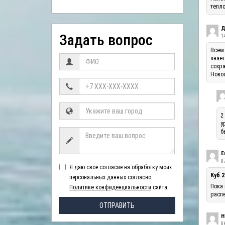
тепло
Д
Задать вопрос
1
Всем 
знает
сохра
Ново
2
у
б
Е
07
Я даю своё согласие на обработку моих
Куб 2
персональных данных согласно
Пока 
Политике конфиденциальности
сайта
распе
ОТПРАВИТЬ
Н
06