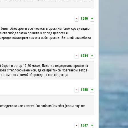
-
1240
+
м были обговорены все нюансы и сроки,человек сразу видно
е спасибо,палатка пришла в срок,в целости и
рироде посмотрим как она себя проявит.Виталий спасибо из
-
1534
+
й буран и ветер 17-20 м/сек. Палатка выдержала просто на
 моей с теплообменником, даже при таком ураганном ветре
 летом, так и зимой. Оправдала все надежды.
-
1988
+
сё сделано как я хотел.Спасибо изПриобья.(полы ещё не
-
1347
+