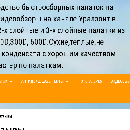
дство быстросборных палаток на
видеообзоры на канале Уралзонт в
-х слойные и 3-х слойные палатки из
0D,300D, 600D.Сухие,теплые,не
 конденсата с хорошим качеством
астер по палаткам.
АТОК
АНТИДОЖДЕВЫЕ ТЕНТЫ
ФОТОГАЛЕРЕЯ
ВИДЕООБ
Отзывы