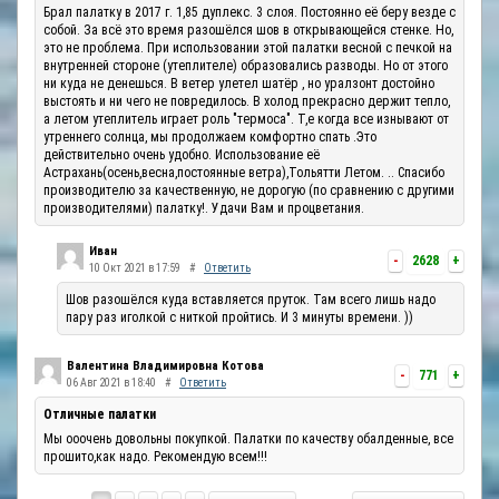
Брал палатку в 2017 г. 1,85 дуплекс. 3 слоя. Постоянно её беру везде с
собой. За всё это время разошёлся шов в открывающейся стенке. Но,
это не проблема. При использовании этой палатки весной с печкой на
внутренней стороне (утеплителе) образовались разводы. Но от этого
ни куда не денешься. В ветер улетел шатёр , но уралзонт достойно
выстоять и ни чего не повредилось. В холод прекрасно держит тепло,
а летом утеплитель играет роль "термоса". Т,е когда все изнывают от
утреннего солнца, мы продолжаем комфортно спать .Это
действительно очень удобно. Использование её
Астрахань(осень,весна,постоянные ветра),Тольятти Летом. .. Спасибо
производителю за качественную, не дорогую (по сравнению с другими
производителями) палатку!. Удачи Вам и процветания.
Иван
-
2628
+
10 Окт 2021 в 17:59
#
Ответить
Шов разошёлся куда вставляется пруток. Там всего лишь надо
пару раз иголкой с ниткой пройтись. И 3 минуты времени. ))
Валентина Владимировна Котова
-
771
+
06 Авг 2021 в 18:40
#
Ответить
Отличные палатки
Мы ооочень довольны покупкой. Палатки по качеству обалденные, все
прошито,как надо. Рекомендую всем!!!