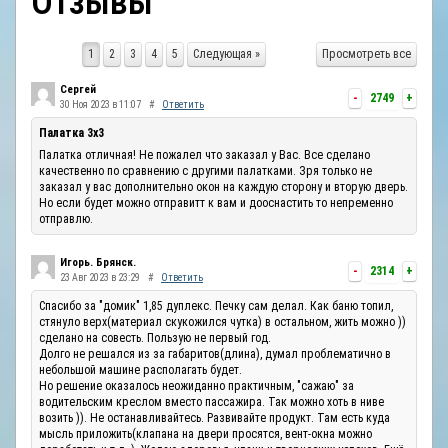
Отзывы
ОТЗЫВЫ
1
2
3
4
5
Следующая »
Просмотреть все
КОНТАКТЫ
Сергей
-
2749
+
30 Ноя 2023 в 11:07
#
Ответить
Палатка 3х3
Палатка отличная! Не пожалел что заказал у Вас. Все сделано
качественно по сравнению с другими палатками. Зря только не
заказал у вас дополнительно окон на каждую сторону и вторую дверь.
Но если будет можно отправитт к вам и дооснастить то непременно
отправлю.
Игорь. Брянск.
-
2314
+
23 Авг 2023 в 23:29
#
Ответить
Спасибо за "домик" 1,85 дуплекс. Печку сам делал. Как баню топил,
стянуло верх(материал скукожился чутка) в остальном, жить можно ))
сделано на совесть. Пользую не первый год.
Долго не решался из за габаритов(длина), думал проблематично в
небольшой машине располагать будет.
Но решение оказалось неожиданно практичным, "сажаю" за
водительским креслом вместо пассажира. Так можно хоть в ниве
возить )). Не останавливайтесь. Развивайте продукт. Там есть куда
мысль приложить(клапана на двери просятся, вент-окна можно