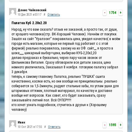
Денис Чайковский
-
1754
+
10 Дек 2021 в 03:17
#
Ответить
Палатка Куб 2.20x2.20
Народ, ну что вам сказать? отзыв не заказной, а просто так, от души,
от хрошего человека(стр. ВК-Хороший Человек). Начнём от покупки.
Зашёл на сайт "Уралзонт" понравилась цена, увидел качество( в моём
городе есть магазин, которые не первый год работают с с этой
фирмой) реально понравилось, захожу на их ОФ. сайт,,,, я просто в
шоке,,,,,,, шикарный выбор+цена, выбираю КУБ-2,20х2,20
делаю предзаказ и буквально, через пару часов звонок от
Шильникова Виталия. Сразу обговорили все детали заказа, цена
немного увеличилась, Заказывал 8 ноября. готовуюю палатку забрал
3 декабря.
теперь, к самому главному. Палатка, реально "ПУШКА" сшита
качественно, косяки есть, но они вообще не принципиальны. реально
собирается за 1,5-2минуты, радуют стальные хабы, по углам ушки для
штормовых оттяжек, плотный матерриал, по качеству и доставке
вообще нет вопросов. Как совет, кто будет заказывать, сразу
заказывайте летний пол. Всё СУПЕР!!!!!
кто хочет узнать подробноси, стучитесь в друзья к (Хорошему
человеку)
Иван
-
1595
+
10 Окт 2021 в 17:55
#
Ответить