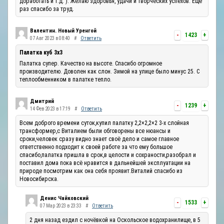
доработать и т.д. ). Желаю здоровья, удачи и творческих успехов. Ещё
раз спасибо за труд.
Валентин. Новый Уренгой
-
1423
+
07 Авг 2023 в 08:40
#
Ответить
Палатка куб 3х3
Палатка супер. Качество на высоте. Спасибо огромное
производителю. Доволен как слон. Зимой на улице было минус 25. С
теплообменником в палатке тепло.
Дмитрий
-
1239
+
14 Фев 2023 в 17:19
#
Ответить
Всем доброго времени суток,купил палатку 2,2×2,2×2 3-х слойная
трансформер,с Виталием были обговорены все нюансы и
сроки,человек сразу видно знает своё дело и самое главное
ответственно подходит к своей работе за что ему большое
спасибо,палатка пришла в срок,в целости и сохраности,разобрал и
поставил дома пока всё нравится в дальнейшей эксплуатации на
природе посмотрим как она себя проявит.Виталий спасибо из
Новосибирска.
Денис Чайковский
-
1533
+
07 Мар 2023 в 23:33
#
Ответить
2 дня назад ездил с ночёвкой на Оскольское водохранилище, в 5