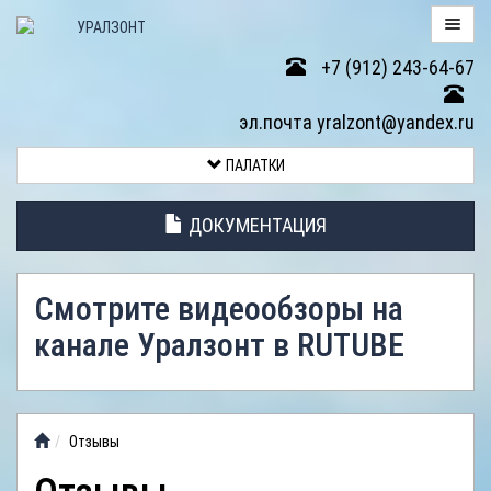
+7 (912) 243-64-67
ПАЛАТКИ
эл.почта yralzont@yandex.ru
ВОЗВРАТ
ПАЛАТКИ
ТОВАРА
ДОКУМЕНТАЦИЯ
ЭЛЕМЕНТЫ
ПАЛАТОК
Смотрите видеообзоры на
АНТИДОЖДЕВЫЕ
канале Уралзонт в RUTUBE
ТЕНТЫ
ФОТОГАЛЕРЕЯ
Отзывы
ВИДЕООБЗОР