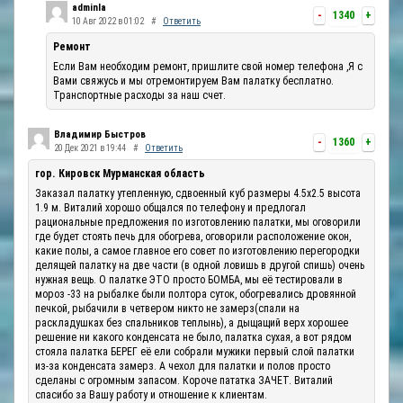
adminla
-
1340
+
10 Авг 2022 в 01:02
#
Ответить
Ремонт
Если Вам необходим ремонт, пришлите свой номер телефона ,Я с
Вами свяжусь и мы отремонтируем Вам палатку бесплатно.
Транспортные расходы за наш счет.
Владимир Быстров
-
1360
+
20 Дек 2021 в 19:44
#
Ответить
гор. Кировск Мурманская область
Заказал палатку утепленную, сдвоенный куб размеры 4.5х2.5 высота
1.9 м. Виталий хорошо общался по телефону и предлогал
рациональные предложения по изготовлению палатки, мы оговорили
где будет стоять печь для обогрева, оговорили расположение окон,
какие полы, а самое главное его совет по изготовлению перегородки
делящей палатку на две части (в одной ловишь в другой спишь) очень
нужная вещь. О палатке ЭТО просто БОМБА, мы её тестировали в
мороз -33 на рыбалке были полтора суток, обогревались дровянной
печкой, рыбачили в четвером никто не замерз(спали на
раскладушках без спальников теплынь), а дыщащий верх хорошее
решение ни какого конденсата не было, палатка сухая, а вот рядом
стояла палатка БЕРЕГ её ели собрали мужики первый слой палатки
из-за конденсата замерз. А чехол для палатки и полов просто
сделаны с огромным запасом. Короче пататка ЗАЧЕТ. Виталий
спасибо за Вашу работу и отношение к клиентам.