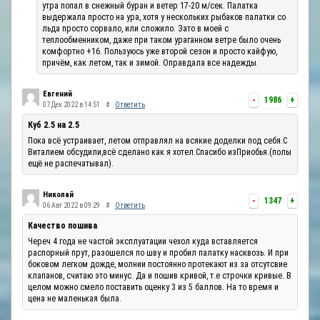
утра попал в снежный буран и ветер 17-20 м/сек. Палатка
выдержала просто на ура, хотя у нескольких рыбаков палатки со
льда просто сорвало, или сложило. Зато в моей с
теплообменником, даже при таком ураганном ветре было очень
комфортно +16. Пользуюсь уже второй сезон и просто кайфую,
причём, как летом, так и зимой. Оправдала все надежды.
Евгений
-
1986
+
07 Дек 2022 в 14:51
#
Ответить
Куб 2.5 на 2.5
Пока всё устраивает, летом отправлял на всякие доделки под себя.С
Виталием обсудили,всё сделано как я хотел.Спасибо изПриобья.(полы
ещё не распечатывал).
Николай
-
1347
+
06 Авг 2022 в 09:29
#
Ответить
Качество пошива
Череч 4 года не частой эксплуатации чехол куда вставляется
распорный прут, разошелся по шву и пробил палатку насквозь. И при
боковом легком дожде, молнии постоянно протекают из за отсутсвие
клапанов, считаю это минус. Да и пошив кривой, т.е строчки кривые. В
целом можно смело поставить оценку 3 из 5 баллов. На то время и
цена не маленькая была.