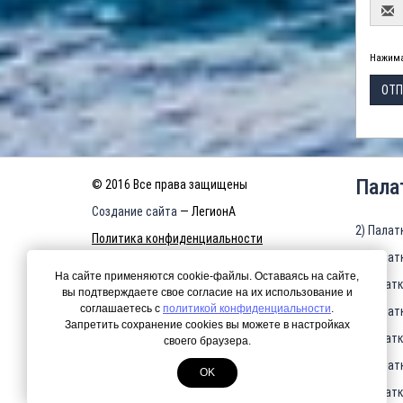
Нажима
ОТП
Пала
© 2016 Все права защищены
Создание сайта
— ЛегионА
2) Палат
Политика конфиденциальности
3) Палат
КАРТА САЙТА
На сайте применяются cookie-файлы. Оставаясь на сайте,
4)Палатк
вы подтверждаете свое согласие на их использование и
соглашаетесь с
политикой конфиденциальности
.
5) Палат
Запретить сохранение cookies вы можете в настройках
6)Палатк
своего браузера.
7) Палат
OK
8)Палатк