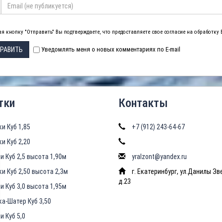
я кнопку "Отправить" Вы подтверждаете, что предоставляете свое согласие на обработку
РАВИТЬ
Уведомлять меня о новых комментариях по E-mail
тки
Контакты
ки Куб 1,85
+7 (912) 243-64-67
ки Куб 2,20
и Куб 2,5 высота 1,90м
yralzont@yandex.ru
ки Куб 2,50 высота 2,3м
г. Екатеринбург, ул.Данилы Зв
д.23
и Куб 3,0 высота 1,95м
ка-Шатер Куб 3,50
и Куб 5,0