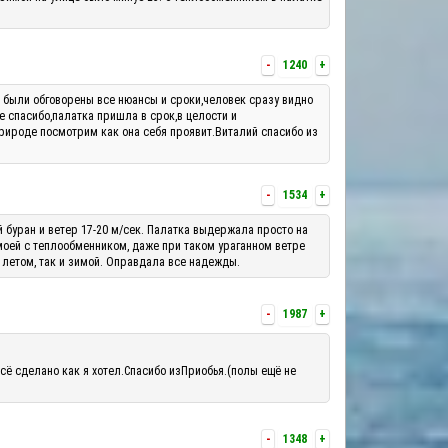
-
1240
+
м были обговорены все нюансы и сроки,человек сразу видно
е спасибо,палатка пришла в срок,в целости и
рироде посмотрим как она себя проявит.Виталий спасибо из
-
1534
+
й буран и ветер 17-20 м/сек. Палатка выдержала просто на
 моей с теплообменником, даже при таком ураганном ветре
 летом, так и зимой. Оправдала все надежды.
-
1987
+
сё сделано как я хотел.Спасибо изПриобья.(полы ещё не
-
1348
+