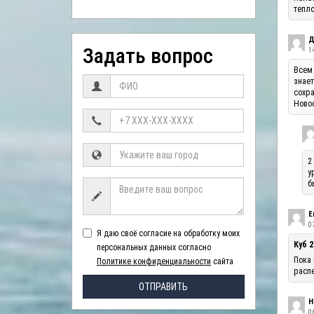
тепло
Д
Задать вопрос
1
Всем 
знает
сохра
Ново
2
у
б
Е
07
Я даю своё согласие на обработку моих
Куб 2
персональных данных согласно
Пока 
Политике конфиденциальности
сайта
распе
ОТПРАВИТЬ
Н
06