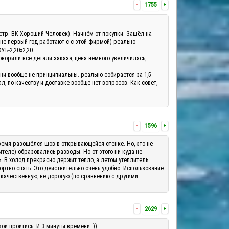
-
1755
+
а(стр. ВК-Хороший Человек). Начнём от покупки. Зашёл на
 не первый год работают с с этой фирмой) реально
КУБ-2,20х2,20
оворили все детали заказа, цена немного увеличилась,
они вообще не принципиальны. реально собирается за 1,5-
, по качеству и доставке вообще нет вопросов. Как совет,
-
1596
+
о время разошёлся шов в открывающейся стенке. Но, это не
теле) образовались разводы. Но от этого ни куда не
ь. В холод прекрасно держит тепло, а летом утеплитель
ортно спать .Это действительно очень удобно. Использование
 качественную, не дорогую (по сравнению с другими
-
2629
+
ой пройтись. И 3 минуты времени. ))