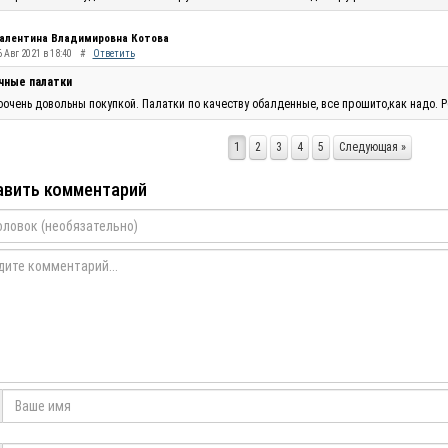
алентина Владимировна Котова
 Авг 2021 в 18:40
#
Ответить
чные палатки
очень довольны покупкой. Палатки по качеству обалденные, все прошито,как надо. Р
1
2
3
4
5
Следующая »
вить комментарий