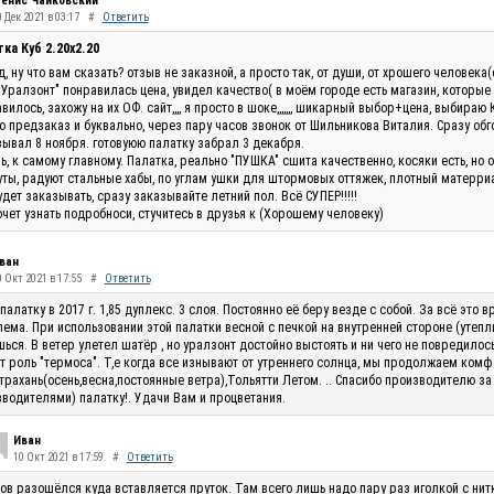
енис Чайковский
 Дек 2021 в 03:17
#
Ответить
ка Куб 2.20x2.20
, ну что вам сказать? отзыв не заказной, а просто так, от души, от хрошего человек
"Уралзонт" понравилась цена, увидел качество( в моём городе есть магазин, которые
вилось, захожу на их ОФ. сайт,,,, я просто в шоке,,,,,,, шикарный выбор+цена, выбираю 
 предзаказ и буквально, через пару часов звонок от Шильникова Виталия. Сразу обг
ывал 8 ноября. готовуюю палатку забрал 3 декабря.
ь, к самому главному. Палатка, реально "ПУШКА" сшита качественно, косяки есть, но 
ты, радуют стальные хабы, по углам ушки для штормовых оттяжек, плотный матерриал
удет заказывать, сразу заказывайте летний пол. Всё СУПЕР!!!!!
очет узнать подробноси, стучитесь в друзья к (Хорошему человеку)
ван
0 Окт 2021 в 17:55
#
Ответить
палатку в 2017 г. 1,85 дуплекс. 3 слоя. Постоянно её беру везде с собой. За всё эт
ема. При использовании этой палатки весной с печкой на внутренней стороне (утепли
ься. В ветер улетел шатёр , но уралзонт достойно выстоять и ни чего не повредилос
т роль "термоса". Т,е когда все изнывают от утреннего солнца, мы продолжаем комф
трахань(осень,весна,постоянные ветра),Тольятти Летом. .. Спасибо производителю за
водителями) палатку!. Удачи Вам и процветания.
Иван
10 Окт 2021 в 17:59
#
Ответить
ов разошёлся куда вставляется пруток. Там всего лишь надо пару раз иголкой с нитк