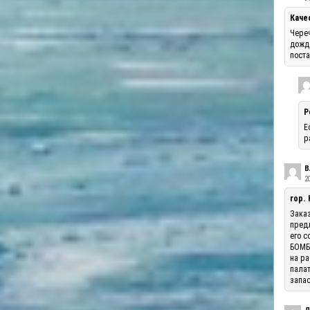
Каче
Череч
дожде
поста
Р
Е
р
В
20
гор.
Заказ
предл
его с
БОМБА
на ра
палат
запас