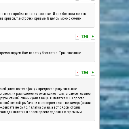
по шву и пробил палатку насквозь. И при боковом легком
шив кривой, т.е строчки кривые. В целом можно смело
-
1341
+
отремонтируем Вам палатку бесплатно. Транспортные
-
1361
+
шо общался по телефону и предлогал рациональные
 оговорили расположение окон, какие полы, а самое главное
другой спишь) очень нужная вещь. О палатке ЭТО просто
вянной печкой, рыбачили в четвером никто не замерз(спали
денсата не было, палатка сухая, а вот рядом стояла
ехол для палатки и полов просто сделаны с огромным
.