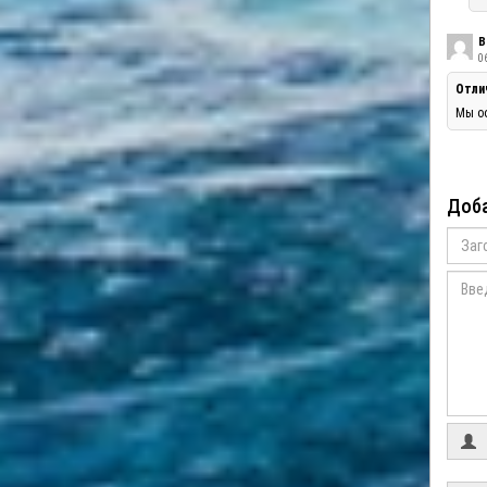
В
06
Отли
Мы оо
Доба