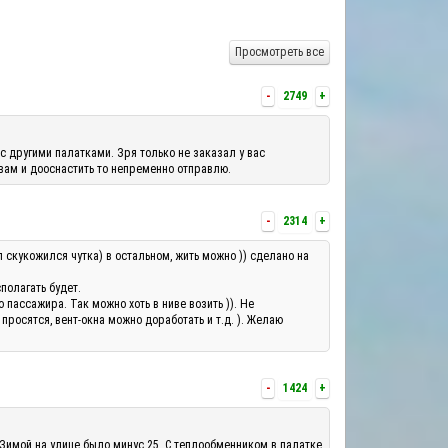
Просмотреть все
-
2749
+
с другими палатками. Зря только не заказал у вас
 вам и дооснастить то непременно отправлю.
-
2314
+
л скукожился чутка) в остальном, жить можно )) сделано на
полагать будет.
ассажира. Так можно хоть в ниве возить )). Не
росятся, вент-окна можно доработать и т.д. ). Желаю
-
1424
+
 Зимой на улице было минус 25. С теплообменником в палатке