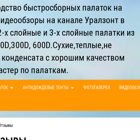
дство быстросборных палаток на
видеообзоры на канале Уралзонт в
-х слойные и 3-х слойные палатки из
0D,300D, 600D.Сухие,теплые,не
 конденсата с хорошим качеством
астер по палаткам.
АТОК
АНТИДОЖДЕВЫЕ ТЕНТЫ
ФОТОГАЛЕРЕЯ
ВИДЕООБ
Отзывы