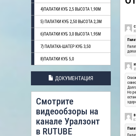
О
4)ПАЛАТКИ КУБ 2,5 ВЫСОТА 1,90М
5) ПАЛАТКИ КУБ 2,50 ВЫСОТА 2,3М
С
3
6)ПАЛАТКИ КУБ 3,0 ВЫСОТА 1,95М
Пала
7) ПАЛАТКА-ШАТЕР КУБ 3,50
Палат
допол
8)ПАЛАТКИ КУБ 5,0
И
23
ДОКУМЕНТАЦИЯ
Спаси
совес
Долго
Но ре
остан
Смотрите
здоро
видеообзоры на
В
канале Уралзонт
07
в RUTUBE
Палат
Палат