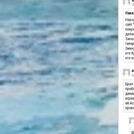
Д
10
Палат
Народ
сайт 
понра
делаю
Заказ
тепер
2мину
кто б
кто х
И
1
Брал 
пробл
денеш
играе
её Ас
произ
Ш