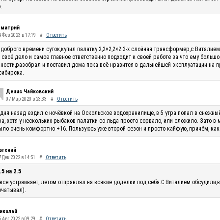
.
митрий
4 Фев 2023 в 17:19
#
Ответить
доброго времени суток,купил палатку 2,2×2,2×2 3-х слойная трансформер,с Виталие
 своё дело и самое главное ответственно подходит к своей работе за что ему большо
ности,разобрал и поставил дома пока всё нравится в дальнейшей эксплуатации на п
сибирска.
Денис Чайковский
07 Мар 2023 в 23:33
#
Ответить
 дня назад ездил с ночёвкой на Оскольское водохранилище, в 5 утра попал в снежны
ра, хотя у нескольких рыбаков палатки со льда просто сорвало, или сложило. Зато в
ыло очень комфортно +16. Пользуюсь уже второй сезон и просто кайфую, причём, как
вгений
 Дек 2022 в 14:51
#
Ответить
.5 на 2.5
всё устраивает, летом отправлял на всякие доделки под себя.С Виталием обсудили,в
чатывал).
иколай
 Авг 2022 в 09:29
#
Ответить