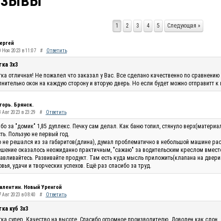
тзывы
1
2
3
4
5
Следующая »
ергей
0 Ноя 2023 в 11:07
#
Ответить
тка 3х3
ка отличная! Не пожалел что заказал у Вас. Все сделано качественно по сравнению 
нительно окон на каждую сторону и вторую дверь. Но если будет можно отправитт к
горь. Брянск.
 Авг 2023 в 23:29
#
Ответить
бо за "домик" 1,85 дуплекс. Печку сам делал. Как баню топил, стянуло верх(материа
ть. Пользую не первый год.
 не решался из за габаритов(длина), думал проблематично в небольшой машине рас
шение оказалось неожиданно практичным, "сажаю" за водительским креслом вместо п
авливайтесь. Развивайте продукт. Там есть куда мысль приложить(клапана на двери п
вья, удачи и творческих успехов. Ещё раз спасибо за труд.
алентин. Новый Уренгой
 Авг 2023 в 08:40
#
Ответить
ка куб 3х3
ка супер. Качество на высоте. Спасибо огромное производителю. Доволен как слон.