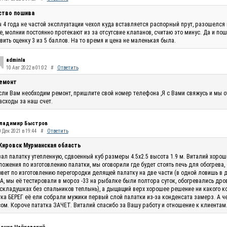
ство пошива
 4 года не частой эксплуатации чехол куда вставляется распорный прут, разошелся 
, молнии постоянно протекают из за отсутсвие клапанов, считаю это минус. Да и по
вить оценку 3 из 5 баллов. На то время и цена не маленькая была.
adminla
10 Авг 2022 в 01:02
#
Ответить
емонт
сли Вам необходим ремонт, пришлите свой номер телефона ,Я с Вами свяжусь и мы 
асходы за наш счет.
ладимир Быстров
 Дек 2021 в 19:44
#
Ответить
 Кировск Мурманская область
ал палатку утепленную, сдвоенный куб размеры 4.5х2.5 высота 1.9 м. Виталий хоро
ожения по изготовлению палатки, мы оговорили где будет стоять печь для обогрева,
овет по изготовлению перегородки делящей палатку на две части (в одной ловишь в 
, мы её тестировали в мороз -33 на рыбалке были полтора суток, обогревались дро
складушках без спальников теплынь), а дыщащий верх хорошее решение ни какого кон
ка БЕРЕГ её ели собрали мужики первый слой палатки из-за конденсата замерз. А ч
ом. Короче пататка ЗАЧЕТ. Виталий спасибо за Вашу работу и отношение к клиентам