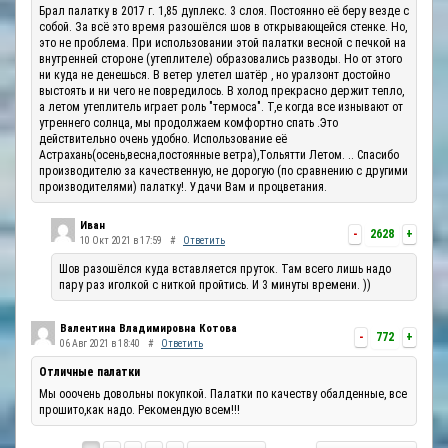
Брал палатку в 2017 г. 1,85 дуплекс. 3 слоя. Постоянно её беру везде с
собой. За всё это время разошёлся шов в открывающейся стенке. Но,
это не проблема. При использовании этой палатки весной с печкой на
внутренней стороне (утеплителе) образовались разводы. Но от этого
ни куда не денешься. В ветер улетел шатёр , но уралзонт достойно
выстоять и ни чего не повредилось. В холод прекрасно держит тепло,
а летом утеплитель играет роль "термоса". Т,е когда все изнывают от
утреннего солнца, мы продолжаем комфортно спать .Это
действительно очень удобно. Использование её
Астрахань(осень,весна,постоянные ветра),Тольятти Летом. .. Спасибо
производителю за качественную, не дорогую (по сравнению с другими
производителями) палатку!. Удачи Вам и процветания.
Иван
-
2628
+
10 Окт 2021 в 17:59
#
Ответить
Шов разошёлся куда вставляется пруток. Там всего лишь надо
пару раз иголкой с ниткой пройтись. И 3 минуты времени. ))
Валентина Владимировна Котова
-
772
+
06 Авг 2021 в 18:40
#
Ответить
Отличные палатки
Мы ооочень довольны покупкой. Палатки по качеству обалденные, все
прошито,как надо. Рекомендую всем!!!