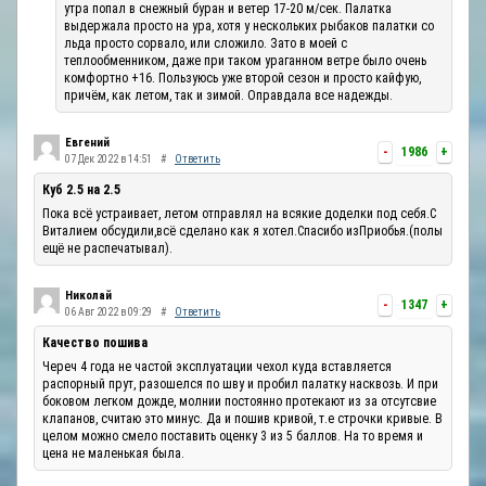
утра попал в снежный буран и ветер 17-20 м/сек. Палатка
выдержала просто на ура, хотя у нескольких рыбаков палатки со
льда просто сорвало, или сложило. Зато в моей с
теплообменником, даже при таком ураганном ветре было очень
комфортно +16. Пользуюсь уже второй сезон и просто кайфую,
причём, как летом, так и зимой. Оправдала все надежды.
Евгений
-
1986
+
07 Дек 2022 в 14:51
#
Ответить
Куб 2.5 на 2.5
Пока всё устраивает, летом отправлял на всякие доделки под себя.С
Виталием обсудили,всё сделано как я хотел.Спасибо изПриобья.(полы
ещё не распечатывал).
Николай
-
1347
+
06 Авг 2022 в 09:29
#
Ответить
Качество пошива
Череч 4 года не частой эксплуатации чехол куда вставляется
распорный прут, разошелся по шву и пробил палатку насквозь. И при
боковом легком дожде, молнии постоянно протекают из за отсутсвие
клапанов, считаю это минус. Да и пошив кривой, т.е строчки кривые. В
целом можно смело поставить оценку 3 из 5 баллов. На то время и
цена не маленькая была.