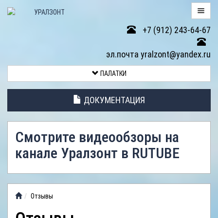
+7 (912) 243-64-67
ПАЛАТКИ
эл.почта yralzont@yandex.ru
ВОЗВРАТ
ПАЛАТКИ
ТОВАРА
ДОКУМЕНТАЦИЯ
ЭЛЕМЕНТЫ
ПАЛАТОК
Смотрите видеообзоры на
АНТИДОЖДЕВЫЕ
канале Уралзонт в RUTUBE
ТЕНТЫ
ФОТОГАЛЕРЕЯ
Отзывы
ВИДЕООБЗОР