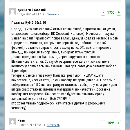
Денис Чайковский
-
1755
+
10 Дек 2021 в 03:17
#
Ответить
Палатка Куб 2.20x2.20
Народ, ну что вам сказать? отзыв не заказной, а просто так, от души,
от хрошего человека(стр. ВК-Хороший Человек). Начнём от покупки.
Зашёл на сайт "Уралзонт" понравилась цена, увидел качество( в моём
городе есть магазин, которые не первый год работают с с этой
фирмой) реально понравилось, захожу на их ОФ. сайт,,,, я просто в
шоке,,,,,,, шикарный выбор+цена, выбираю КУБ-2,20х2,20
делаю предзаказ и буквально, через пару часов звонок от
Шильникова Виталия. Сразу обговорили все детали заказа, цена
немного увеличилась, Заказывал 8 ноября. готовуюю палатку забрал
3 декабря.
теперь, к самому главному. Палатка, реально "ПУШКА" сшита
качественно, косяки есть, но они вообще не принципиальны. реально
собирается за 1,5-2минуты, радуют стальные хабы, по углам ушки для
штормовых оттяжек, плотный матерриал, по качеству и доставке
вообще нет вопросов. Как совет, кто будет заказывать, сразу
заказывайте летний пол. Всё СУПЕР!!!!!
кто хочет узнать подробноси, стучитесь в друзья к (Хорошему
человеку)
Иван
-
1595
+
10 Окт 2021 в 17:55
#
Ответить