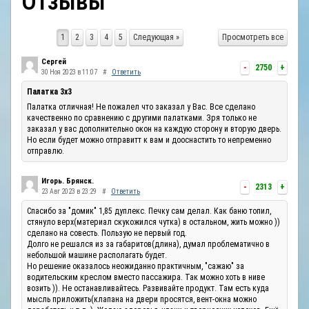
Отзывы
ОТЗЫВЫ
1
2
3
4
5
Следующая »
Просмотреть все
КОНТАКТЫ
Сергей
-
2750
+
30 Ноя 2023 в 11:07
#
Ответить
Палатка 3х3
Палатка отличная! Не пожалел что заказал у Вас. Все сделано
качественно по сравнению с другими палатками. Зря только не
заказал у вас дополнительно окон на каждую сторону и вторую дверь.
Но если будет можно отправитт к вам и дооснастить то непременно
отправлю.
Игорь. Брянск.
-
2313
+
23 Авг 2023 в 23:29
#
Ответить
Спасибо за "домик" 1,85 дуплекс. Печку сам делал. Как баню топил,
стянуло верх(материал скукожился чутка) в остальном, жить можно ))
сделано на совесть. Пользую не первый год.
Долго не решался из за габаритов(длина), думал проблематично в
небольшой машине располагать будет.
Но решение оказалось неожиданно практичным, "сажаю" за
водительским креслом вместо пассажира. Так можно хоть в ниве
возить )). Не останавливайтесь. Развивайте продукт. Там есть куда
мысль приложить(клапана на двери просятся, вент-окна можно