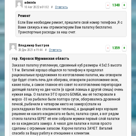
adminla
-
1340
+
10 Авг 2022 в 01:02
#
Ответить
Ремонт
Если Вам необходим ремонт, пришлите свой номер телефона ,Я с
Вами свяжусь и мы отремонтируем Вам палатку бесплатно.
Транспортные расходы за наш счет.
Владимир Быстров
-
1359
+
20 Дек 2021 в 19:44
#
Ответить
гор. Кировск Мурманская область
Заказал палатку утепленную, сдвоенный куб размеры 4.5х2.5 высота
1.9 м. Виталий хорошо общался по телефону и предлогал
рациональные предложения по изготовлению палатки, мы оговорили
где будет стоять печь для обогрева, оговорили расположение окон,
какие полы, а самое главное его совет по изготовлению перегородки
делящей палатку на две части (в одной ловишь в другой спишь) очень
нужная вещь. О палатке ЭТО просто БОМБА, мы её тестировали в
мороз -33 на рыбалке были полтора суток, обогревались дровянной
печкой, рыбачили в четвером никто не замерз(спали на
раскладушках без спальников теплынь), а дыщащий верх хорошее
решение ни какого конденсата не было, палатка сухая, а вот рядом
стояла палатка БЕРЕГ её ели собрали мужики первый слой палатки
из-за конденсата замерз. А чехол для палатки и полов просто
сделаны с огромным запасом. Короче пататка ЗАЧЕТ. Виталий
спасибо за Вашу работу и отношение к клиентам.