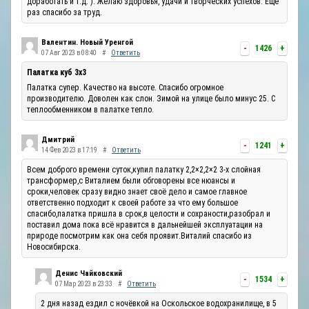
доработать и т.д. ). Желаю здоровья, удачи и творческих успехов. Ещё
раз спасибо за труд.
Валентин. Новый Уренгой
-
1426
+
07 Авг 2023 в 08:40
#
Ответить
Палатка куб 3х3
Палатка супер. Качество на высоте. Спасибо огромное
производителю. Доволен как слон. Зимой на улице было минус 25. С
теплообменником в палатке тепло.
Дмитрий
-
1241
+
14 Фев 2023 в 17:19
#
Ответить
Всем доброго времени суток,купил палатку 2,2×2,2×2 3-х слойная
трансформер,с Виталием были обговорены все нюансы и
сроки,человек сразу видно знает своё дело и самое главное
ответственно подходит к своей работе за что ему большое
спасибо,палатка пришла в срок,в целости и сохраности,разобрал и
поставил дома пока всё нравится в дальнейшей эксплуатации на
природе посмотрим как она себя проявит.Виталий спасибо из
Новосибирска.
Денис Чайковский
-
1534
+
07 Мар 2023 в 23:33
#
Ответить
2 дня назад ездил с ночёвкой на Оскольское водохранилище, в 5