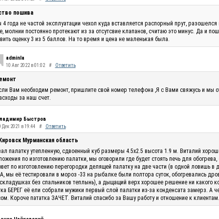
ство пошива
 4 года не частой эксплуатации чехол куда вставляется распорный прут, разошелся 
, молнии постоянно протекают из за отсутсвие клапанов, считаю это минус. Да и по
вить оценку 3 из 5 баллов. На то время и цена не маленькая была.
adminla
10 Авг 2022 в 01:02
#
Ответить
емонт
сли Вам необходим ремонт, пришлите свой номер телефона ,Я с Вами свяжусь и мы 
асходы за наш счет.
ладимир Быстров
 Дек 2021 в 19:44
#
Ответить
 Кировск Мурманская область
ал палатку утепленную, сдвоенный куб размеры 4.5х2.5 высота 1.9 м. Виталий хоро
ожения по изготовлению палатки, мы оговорили где будет стоять печь для обогрева,
овет по изготовлению перегородки делящей палатку на две части (в одной ловишь в 
, мы её тестировали в мороз -33 на рыбалке были полтора суток, обогревались дро
складушках без спальников теплынь), а дыщащий верх хорошее решение ни какого кон
ка БЕРЕГ её ели собрали мужики первый слой палатки из-за конденсата замерз. А ч
ом. Короче пататка ЗАЧЕТ. Виталий спасибо за Вашу работу и отношение к клиентам