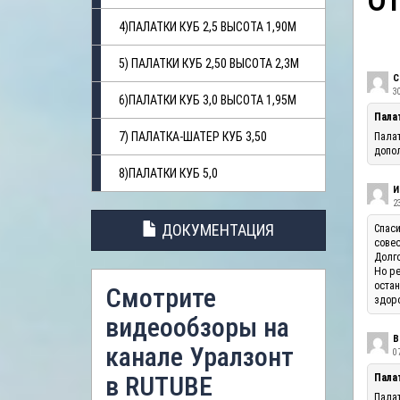
О
4)ПАЛАТКИ КУБ 2,5 ВЫСОТА 1,90М
5) ПАЛАТКИ КУБ 2,50 ВЫСОТА 2,3М
С
3
6)ПАЛАТКИ КУБ 3,0 ВЫСОТА 1,95М
Пала
7) ПАЛАТКА-ШАТЕР КУБ 3,50
Палат
допол
8)ПАЛАТКИ КУБ 5,0
И
23
ДОКУМЕНТАЦИЯ
Спаси
совес
Долго
Но ре
остан
Смотрите
здоро
видеообзоры на
В
канале Уралзонт
07
в RUTUBE
Палат
Палат