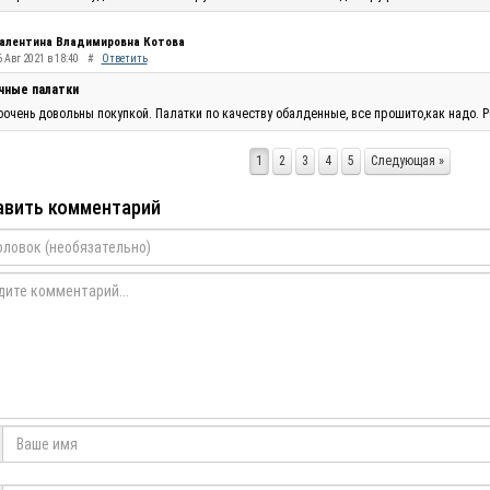
алентина Владимировна Котова
 Авг 2021 в 18:40
#
Ответить
чные палатки
очень довольны покупкой. Палатки по качеству обалденные, все прошито,как надо. Р
1
2
3
4
5
Следующая »
вить комментарий