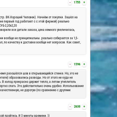
-
1755
+
а(стр. ВК-Хороший Человек). Начнём от покупки. Зашёл на
 не первый год работают с с этой фирмой) реально
КУБ-2,20х2,20
оворили все детали заказа, цена немного увеличилась,
они вообще не принципиальны. реально собирается за 1,5-
, по качеству и доставке вообще нет вопросов. Как совет,
-
1596
+
о время разошёлся шов в открывающейся стенке. Но, это не
теле) образовались разводы. Но от этого ни куда не
ь. В холод прекрасно держит тепло, а летом утеплитель
ортно спать .Это действительно очень удобно. Использование
 качественную, не дорогую (по сравнению с другими
-
2630
+
ой пройтись. И 3 минуты времени. ))