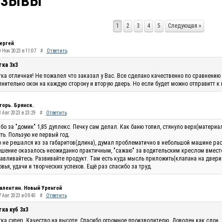
тзывы
1
2
3
4
5
Следующая »
ергей
0 Ноя 2023 в 11:07
#
Ответить
тка 3х3
ка отличная! Не пожалел что заказал у Вас. Все сделано качественно по сравнению 
нительно окон на каждую сторону и вторую дверь. Но если будет можно отправитт к
горь. Брянск.
 Авг 2023 в 23:29
#
Ответить
бо за "домик" 1,85 дуплекс. Печку сам делал. Как баню топил, стянуло верх(материа
ть. Пользую не первый год.
 не решался из за габаритов(длина), думал проблематично в небольшой машине рас
шение оказалось неожиданно практичным, "сажаю" за водительским креслом вместо п
авливайтесь. Развивайте продукт. Там есть куда мысль приложить(клапана на двери п
вья, удачи и творческих успехов. Ещё раз спасибо за труд.
алентин. Новый Уренгой
 Авг 2023 в 08:40
#
Ответить
ка куб 3х3
ка супер. Качество на высоте. Спасибо огромное производителю. Доволен как слон.