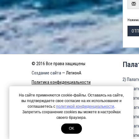
Нажима
ОТП
Пала
© 2016 Все права защищены
Создание сайта
— ЛегионА
2) Палат
Политика конфиденциальности
3) Палат
КАРТА САЙТА
На сайте применяются cookie-файлы. Оставаясь на сайте,
4)Палатк
вы подтверждаете свое согласие на их использование и
соглашаетесь с
политикой конфиденциальности
.
5) Палат
Запретить сохранение cookies вы можете в настройках
6)Палатк
своего браузера.
7) Палат
OK
8)Палатк