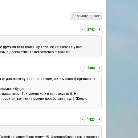
Просмотреть все
-
2747
+
с другими палатками. Зря только не заказал у вас
 вам и дооснастить то непременно отправлю.
-
2304
+
л скукожился чутка) в остальном, жить можно )) сделано на
полагать будет.
ассажира. Так можно хоть в ниве возить )). Не
росятся, вент-окна можно доработать и т.д. ). Желаю
-
1425
+
 Зимой на улице было минус 25. С теплообменником в палатке