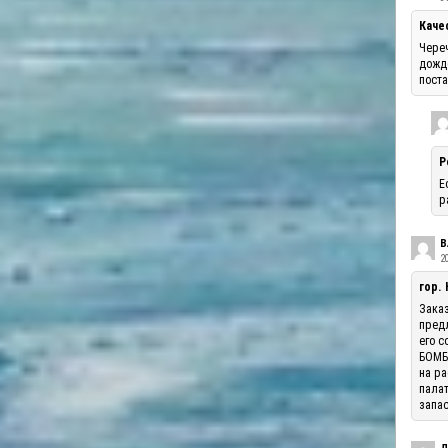
Каче
Череч
дожде
поста
Р
Е
р
В
20
гор.
Заказ
предл
его с
БОМБА
на ра
палат
запас