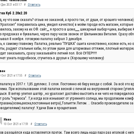
енис Чайковский
 Дек 2021 в 03:17
#
Ответить
ка Куб 2.20x2.20
, ну что вам сказать? отзыв не заказной, а просто так, от души, от хрошего человек
"Уралзонт" понравилась цена, увидел качество( в моём городе есть магазин, которые
вилось, захожу на их ОФ. сайт,,,, я просто в шоке,,,,,,, шикарный выбор+цена, выбираю 
 предзаказ и буквально, через пару часов звонок от Шильникова Виталия. Сразу обг
ывал 8 ноября. готовуюю палатку забрал 3 декабря.
ь, к самому главному. Палатка, реально "ПУШКА" сшита качественно, косяки есть, но 
ты, радуют стальные хабы, по углам ушки для штормовых оттяжек, плотный матерриал
удет заказывать, сразу заказывайте летний пол. Всё СУПЕР!!!!!
очет узнать подробноси, стучитесь в друзья к (Хорошему человеку)
ван
0 Окт 2021 в 17:55
#
Ответить
палатку в 2017 г. 1,85 дуплекс. 3 слоя. Постоянно её беру везде с собой. За всё эт
ема. При использовании этой палатки весной с печкой на внутренней стороне (утепли
ься. В ветер улетел шатёр , но уралзонт достойно выстоять и ни чего не повредилос
т роль "термоса". Т,е когда все изнывают от утреннего солнца, мы продолжаем комф
трахань(осень,весна,постоянные ветра),Тольятти Летом. .. Спасибо производителю за
водителями) палатку!. Удачи Вам и процветания.
Иван
10 Окт 2021 в 17:59
#
Ответить
ов разошёлся куда вставляется пруток. Там всего лишь надо пару раз иголкой с нитк