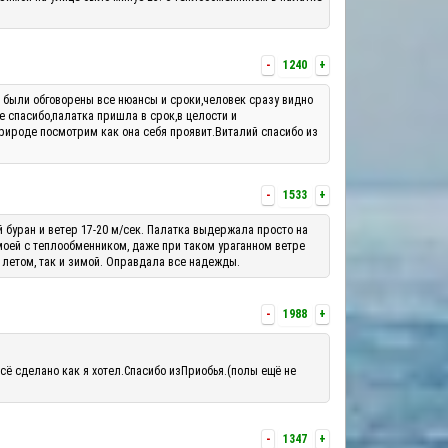
-
1240
+
м были обговорены все нюансы и сроки,человек сразу видно
е спасибо,палатка пришла в срок,в целости и
рироде посмотрим как она себя проявит.Виталий спасибо из
-
1533
+
й буран и ветер 17-20 м/сек. Палатка выдержала просто на
 моей с теплообменником, даже при таком ураганном ветре
 летом, так и зимой. Оправдала все надежды.
-
1988
+
сё сделано как я хотел.Спасибо изПриобья.(полы ещё не
-
1347
+