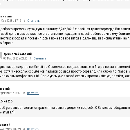
.
митрий
4 Фев 2023 в 17:19
#
Ответить
доброго времени суток,купил палатку 2,2×2,2×2 3-х слойная трансформер,с Виталие
 своё дело и самое главное ответственно подходит к своей работе за что ему большо
ности,разобрал и поставил дома пока всё нравится в дальнейшей эксплуатации на п
сибирска.
Денис Чайковский
07 Мар 2023 в 23:33
#
Ответить
 дня назад ездил с ночёвкой на Оскольское водохранилище, в 5 утра попал в снежны
ра, хотя у нескольких рыбаков палатки со льда просто сорвало, или сложило. Зато в
ыло очень комфортно +16. Пользуюсь уже второй сезон и просто кайфую, причём, как
вгений
 Дек 2022 в 14:51
#
Ответить
.5 на 2.5
всё устраивает, летом отправлял на всякие доделки под себя.С Виталием обсудили,в
чатывал).
иколай
 Авг 2022 в 09:29
#
Ответить