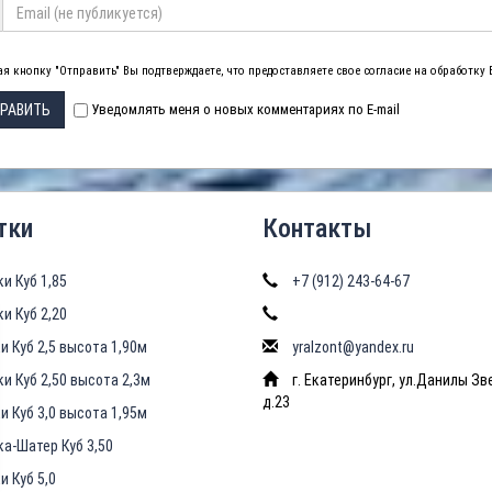
я кнопку "Отправить" Вы подтверждаете, что предоставляете свое согласие на обработку
РАВИТЬ
Уведомлять меня о новых комментариях по E-mail
тки
Контакты
ки Куб 1,85
+7 (912) 243-64-67
ки Куб 2,20
и Куб 2,5 высота 1,90м
yralzont@yandex.ru
ки Куб 2,50 высота 2,3м
г. Екатеринбург, ул.Данилы Зв
д.23
и Куб 3,0 высота 1,95м
ка-Шатер Куб 3,50
и Куб 5,0