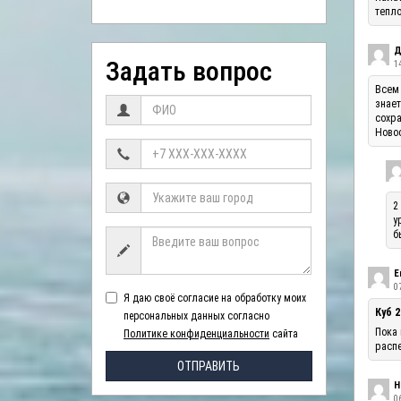
тепло
Д
Задать вопрос
1
Всем 
знает
сохра
Ново
2
у
б
Е
07
Я даю своё согласие на обработку моих
Куб 2
персональных данных согласно
Пока 
Политике конфиденциальности
сайта
распе
ОТПРАВИТЬ
Н
06