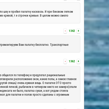
по шву и пробил палатку насквозь. И при боковом легком
шив кривой, т.е строчки кривые. В целом можно смело
-
1342
+
отремонтируем Вам палатку бесплатно. Транспортные
-
1362
+
шо общался по телефону и предлогал рациональные
 оговорили расположение окон, какие полы, а самое главное
другой спишь) очень нужная вещь. О палатке ЭТО просто
вянной печкой, рыбачили в четвером никто не замерз(спали
денсата не было, палатка сухая, а вот рядом стояла
ехол для палатки и полов просто сделаны с огромным
.