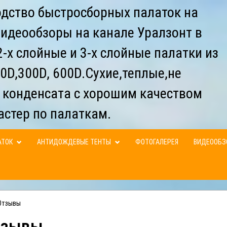
дство быстросборных палаток на
видеообзоры на канале Уралзонт в
-х слойные и 3-х слойные палатки из
0D,300D, 600D.Сухие,теплые,не
 конденсата с хорошим качеством
астер по палаткам.
АТОК
АНТИДОЖДЕВЫЕ ТЕНТЫ
ФОТОГАЛЕРЕЯ
ВИДЕООБ
Отзывы