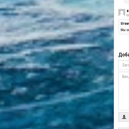
В
06
Отли
Мы оо
Доба