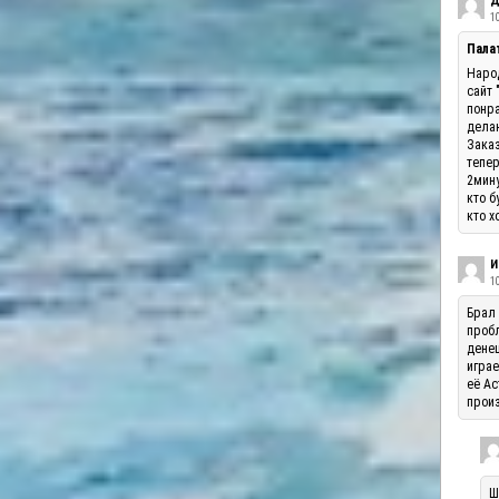
Д
10
Палат
Народ
сайт 
понра
делаю
Заказ
тепер
2мину
кто б
кто х
И
1
Брал 
пробл
денеш
играе
её Ас
произ
Ш