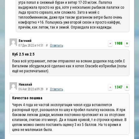
утра попал в снежный буран и ветер 17-20 м/сек. Палатка
выдержала просто на ура, хотя у нескольких рыбаков палатки со
льда просто сорвало, или сложило. Зато в моей с
теплообменником, даже при таком ураганном ветре было очень
комфортно +16. Пользуюсь уже второй сезон и просто кайфую,
причём, как летом, так и зимой. Оправдала все надежды.
Евгений
-
1988
+
07 Дек 2022 в 14:51
#
Ответить
Куб 2.5 на 2.5
Пока всё устраивает, летом отправлял на всякие доделки под себя.С
Виталием обсудили,всё сделано как я хотел.Спасибо изПриобья.(полы
ещё не распечатывал).
Николай
-
1347
+
06 Авг 2022 в 09:29
#
Ответить
Качество пошива
Череч 4 года не частой эксплуатации чехол куда вставляется
распорный прут, разошелся по шву и пробил палатку насквозь. И при
боковом легком дожде, молнии постоянно протекают из за отсутсвие
клапанов, считаю это минус. Да и пошив кривой, т.е строчки кривые. В
целом можно смело поставить оценку 3 из 5 баллов. На то время и
цена не маленькая была.