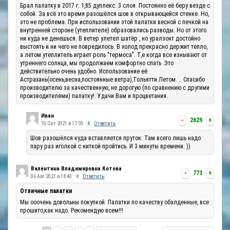
Брал палатку в 2017 г. 1,85 дуплекс. 3 слоя. Постоянно её беру везде с
собой. За всё это время разошёлся шов в открывающейся стенке. Но,
это не проблема. При использовании этой палатки весной с печкой на
внутренней стороне (утеплителе) образовались разводы. Но от этого
ни куда не денешься. В ветер улетел шатёр , но уралзонт достойно
выстоять и ни чего не повредилось. В холод прекрасно держит тепло,
а летом утеплитель играет роль "термоса". Т,е когда все изнывают от
утреннего солнца, мы продолжаем комфортно спать .Это
действительно очень удобно. Использование её
Астрахань(осень,весна,постоянные ветра),Тольятти Летом. .. Спасибо
производителю за качественную, не дорогую (по сравнению с другими
производителями) палатку!. Удачи Вам и процветания.
Иван
-
2629
+
10 Окт 2021 в 17:59
#
Ответить
Шов разошёлся куда вставляется пруток. Там всего лишь надо
пару раз иголкой с ниткой пройтись. И 3 минуты времени. ))
Валентина Владимировна Котова
-
773
+
06 Авг 2021 в 18:40
#
Ответить
Отличные палатки
Мы ооочень довольны покупкой. Палатки по качеству обалденные, все
прошито,как надо. Рекомендую всем!!!