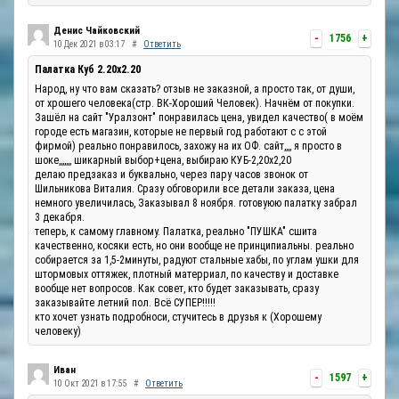
Денис Чайковский
-
1756
+
10 Дек 2021 в 03:17
#
Ответить
Палатка Куб 2.20x2.20
Народ, ну что вам сказать? отзыв не заказной, а просто так, от души,
от хрошего человека(стр. ВК-Хороший Человек). Начнём от покупки.
Зашёл на сайт "Уралзонт" понравилась цена, увидел качество( в моём
городе есть магазин, которые не первый год работают с с этой
фирмой) реально понравилось, захожу на их ОФ. сайт,,,, я просто в
шоке,,,,,,, шикарный выбор+цена, выбираю КУБ-2,20х2,20
делаю предзаказ и буквально, через пару часов звонок от
Шильникова Виталия. Сразу обговорили все детали заказа, цена
немного увеличилась, Заказывал 8 ноября. готовуюю палатку забрал
3 декабря.
теперь, к самому главному. Палатка, реально "ПУШКА" сшита
качественно, косяки есть, но они вообще не принципиальны. реально
собирается за 1,5-2минуты, радуют стальные хабы, по углам ушки для
штормовых оттяжек, плотный матерриал, по качеству и доставке
вообще нет вопросов. Как совет, кто будет заказывать, сразу
заказывайте летний пол. Всё СУПЕР!!!!!
кто хочет узнать подробноси, стучитесь в друзья к (Хорошему
человеку)
Иван
-
1597
+
10 Окт 2021 в 17:55
#
Ответить