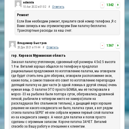
adminla
-
1342
+
10 Авг 2022 в 01:02
#
Ответить
Ремонт
Если Вам необходим ремонт, пришлите свой номер телефона ,Я с
Вами свяжусь и мы отремонтируем Вам палатку бесплатно.
Транспортные расходы за наш счет.
Владимир Быстров
-
1367
+
20 Дек 2021 в 19:44
#
Ответить
гор. Кировск Мурманская область
Заказал палатку утепленную, сдвоенный куб размеры 4.5х2.5 высота
1.9 м. Виталий хорошо общался по телефону и предлогал
рациональные предложения по изготовлению палатки, мы оговорили
где будет стоять печь для обогрева, оговорили расположение окон,
какие полы, а самое главное его совет по изготовлению перегородки
делящей палатку на две части (в одной ловишь в другой спишь) очень
нужная вещь. О палатке ЭТО просто БОМБА, мы её тестировали в
мороз -33 на рыбалке были полтора суток, обогревались дровянной
печкой, рыбачили в четвером никто не замерз(спали на
раскладушках без спальников теплынь), а дыщащий верх хорошее
решение ни какого конденсата не было, палатка сухая, а вот рядом
стояла палатка БЕРЕГ её ели собрали мужики первый слой палатки
из-за конденсата замерз. А чехол для палатки и полов просто
сделаны с огромным запасом. Короче пататка ЗАЧЕТ. Виталий
спасибо за Вашу работу и отношение к клиентам.