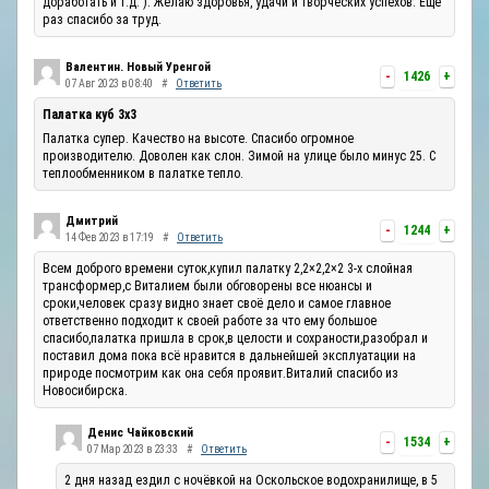
доработать и т.д. ). Желаю здоровья, удачи и творческих успехов. Ещё
раз спасибо за труд.
Валентин. Новый Уренгой
-
1426
+
07 Авг 2023 в 08:40
#
Ответить
Палатка куб 3х3
Палатка супер. Качество на высоте. Спасибо огромное
производителю. Доволен как слон. Зимой на улице было минус 25. С
теплообменником в палатке тепло.
Дмитрий
-
1244
+
14 Фев 2023 в 17:19
#
Ответить
Всем доброго времени суток,купил палатку 2,2×2,2×2 3-х слойная
трансформер,с Виталием были обговорены все нюансы и
сроки,человек сразу видно знает своё дело и самое главное
ответственно подходит к своей работе за что ему большое
спасибо,палатка пришла в срок,в целости и сохраности,разобрал и
поставил дома пока всё нравится в дальнейшей эксплуатации на
природе посмотрим как она себя проявит.Виталий спасибо из
Новосибирска.
Денис Чайковский
-
1534
+
07 Мар 2023 в 23:33
#
Ответить
2 дня назад ездил с ночёвкой на Оскольское водохранилище, в 5