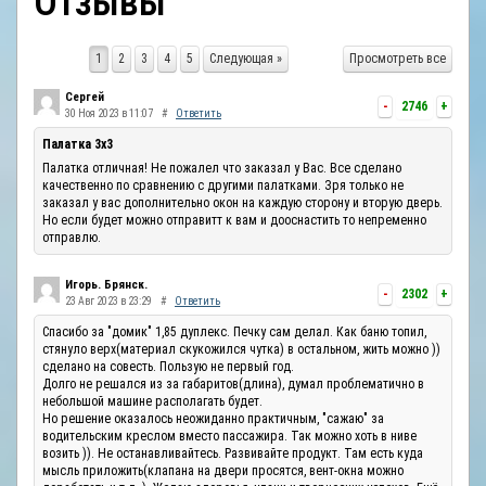
Отзывы
ОТЗЫВЫ
1
2
3
4
5
Следующая »
Просмотреть все
КОНТАКТЫ
Сергей
-
2746
+
30 Ноя 2023 в 11:07
#
Ответить
Палатка 3х3
Палатка отличная! Не пожалел что заказал у Вас. Все сделано
качественно по сравнению с другими палатками. Зря только не
заказал у вас дополнительно окон на каждую сторону и вторую дверь.
Но если будет можно отправитт к вам и дооснастить то непременно
отправлю.
Игорь. Брянск.
-
2302
+
23 Авг 2023 в 23:29
#
Ответить
Спасибо за "домик" 1,85 дуплекс. Печку сам делал. Как баню топил,
стянуло верх(материал скукожился чутка) в остальном, жить можно ))
сделано на совесть. Пользую не первый год.
Долго не решался из за габаритов(длина), думал проблематично в
небольшой машине располагать будет.
Но решение оказалось неожиданно практичным, "сажаю" за
водительским креслом вместо пассажира. Так можно хоть в ниве
возить )). Не останавливайтесь. Развивайте продукт. Там есть куда
мысль приложить(клапана на двери просятся, вент-окна можно