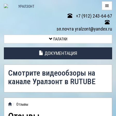
+7 (912) 243-64-67
ПАЛАТКИ
эл.почта yralzont@yandex.ru
ВОЗВРАТ
ПАЛАТКИ
ТОВАРА
ДОКУМЕНТАЦИЯ
ЭЛЕМЕНТЫ
ПАЛАТОК
Смотрите видеообзоры на
АНТИДОЖДЕВЫЕ
канале Уралзонт в RUTUBE
ТЕНТЫ
ФОТОГАЛЕРЕЯ
Отзывы
ВИДЕООБЗОР