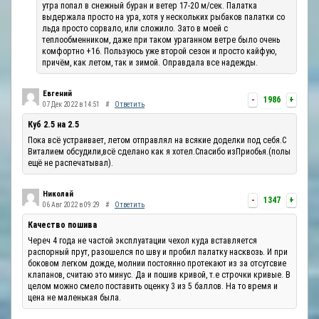
утра попал в снежный буран и ветер 17-20 м/сек. Палатка
выдержала просто на ура, хотя у нескольких рыбаков палатки со
льда просто сорвало, или сложило. Зато в моей с
теплообменником, даже при таком ураганном ветре было очень
комфортно +16. Пользуюсь уже второй сезон и просто кайфую,
причём, как летом, так и зимой. Оправдала все надежды.
Евгений
-
1986
+
07 Дек 2022 в 14:51
#
Ответить
Куб 2.5 на 2.5
Пока всё устраивает, летом отправлял на всякие доделки под себя.С
Виталием обсудили,всё сделано как я хотел.Спасибо изПриобья.(полы
ещё не распечатывал).
Николай
-
1347
+
06 Авг 2022 в 09:29
#
Ответить
Качество пошива
Череч 4 года не частой эксплуатации чехол куда вставляется
распорный прут, разошелся по шву и пробил палатку насквозь. И при
боковом легком дожде, молнии постоянно протекают из за отсутсвие
клапанов, считаю это минус. Да и пошив кривой, т.е строчки кривые. В
целом можно смело поставить оценку 3 из 5 баллов. На то время и
цена не маленькая была.