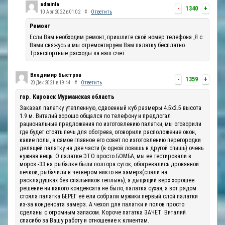
adminla
-
1340
+
10 Авг 2022 в 01:02
#
Ответить
Ремонт
Если Вам необходим ремонт, пришлите свой номер телефона ,Я с
Вами свяжусь и мы отремонтируем Вам палатку бесплатно.
Транспортные расходы за наш счет.
Владимир Быстров
-
1359
+
20 Дек 2021 в 19:44
#
Ответить
гор. Кировск Мурманская область
Заказал палатку утепленную, сдвоенный куб размеры 4.5х2.5 высота
1.9 м. Виталий хорошо общался по телефону и предлогал
рациональные предложения по изготовлению палатки, мы оговорили
где будет стоять печь для обогрева, оговорили расположение окон,
какие полы, а самое главное его совет по изготовлению перегородки
делящей палатку на две части (в одной ловишь в другой спишь) очень
нужная вещь. О палатке ЭТО просто БОМБА, мы её тестировали в
мороз -33 на рыбалке были полтора суток, обогревались дровянной
печкой, рыбачили в четвером никто не замерз(спали на
раскладушках без спальников теплынь), а дыщащий верх хорошее
решение ни какого конденсата не было, палатка сухая, а вот рядом
стояла палатка БЕРЕГ её ели собрали мужики первый слой палатки
из-за конденсата замерз. А чехол для палатки и полов просто
сделаны с огромным запасом. Короче пататка ЗАЧЕТ. Виталий
спасибо за Вашу работу и отношение к клиентам.