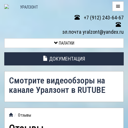
+7 (912) 243-64-67
ПАЛАТКИ
эл.почта yralzont@yandex.ru
ВОЗВРАТ
ПАЛАТКИ
ТОВАРА
ДОКУМЕНТАЦИЯ
ЭЛЕМЕНТЫ
ПАЛАТОК
Смотрите видеообзоры на
АНТИДОЖДЕВЫЕ
канале Уралзонт в RUTUBE
ТЕНТЫ
ФОТОГАЛЕРЕЯ
Отзывы
ВИДЕООБЗОР