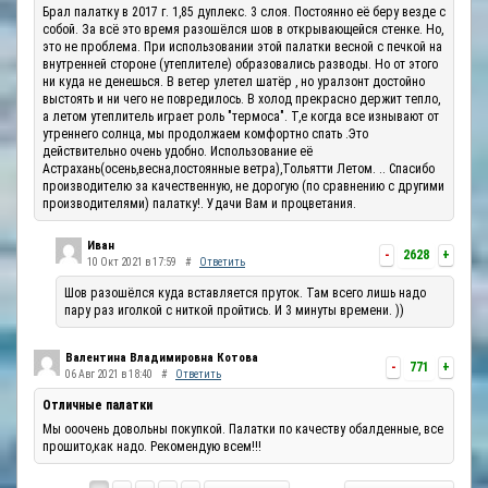
Брал палатку в 2017 г. 1,85 дуплекс. 3 слоя. Постоянно её беру везде с
собой. За всё это время разошёлся шов в открывающейся стенке. Но,
это не проблема. При использовании этой палатки весной с печкой на
внутренней стороне (утеплителе) образовались разводы. Но от этого
ни куда не денешься. В ветер улетел шатёр , но уралзонт достойно
выстоять и ни чего не повредилось. В холод прекрасно держит тепло,
а летом утеплитель играет роль "термоса". Т,е когда все изнывают от
утреннего солнца, мы продолжаем комфортно спать .Это
действительно очень удобно. Использование её
Астрахань(осень,весна,постоянные ветра),Тольятти Летом. .. Спасибо
производителю за качественную, не дорогую (по сравнению с другими
производителями) палатку!. Удачи Вам и процветания.
Иван
-
2628
+
10 Окт 2021 в 17:59
#
Ответить
Шов разошёлся куда вставляется пруток. Там всего лишь надо
пару раз иголкой с ниткой пройтись. И 3 минуты времени. ))
Валентина Владимировна Котова
-
771
+
06 Авг 2021 в 18:40
#
Ответить
Отличные палатки
Мы ооочень довольны покупкой. Палатки по качеству обалденные, все
прошито,как надо. Рекомендую всем!!!