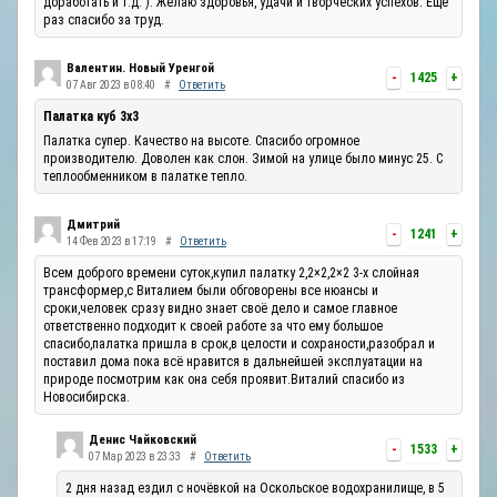
доработать и т.д. ). Желаю здоровья, удачи и творческих успехов. Ещё
раз спасибо за труд.
Валентин. Новый Уренгой
-
1425
+
07 Авг 2023 в 08:40
#
Ответить
Палатка куб 3х3
Палатка супер. Качество на высоте. Спасибо огромное
производителю. Доволен как слон. Зимой на улице было минус 25. С
теплообменником в палатке тепло.
Дмитрий
-
1241
+
14 Фев 2023 в 17:19
#
Ответить
Всем доброго времени суток,купил палатку 2,2×2,2×2 3-х слойная
трансформер,с Виталием были обговорены все нюансы и
сроки,человек сразу видно знает своё дело и самое главное
ответственно подходит к своей работе за что ему большое
спасибо,палатка пришла в срок,в целости и сохраности,разобрал и
поставил дома пока всё нравится в дальнейшей эксплуатации на
природе посмотрим как она себя проявит.Виталий спасибо из
Новосибирска.
Денис Чайковский
-
1533
+
07 Мар 2023 в 23:33
#
Ответить
2 дня назад ездил с ночёвкой на Оскольское водохранилище, в 5