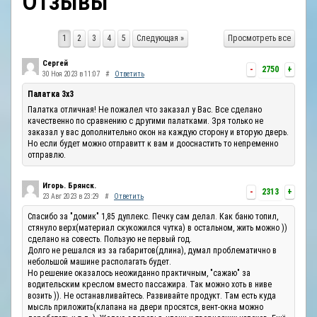
Отзывы
ОТЗЫВЫ
1
2
3
4
5
Следующая »
Просмотреть все
КОНТАКТЫ
Сергей
-
2750
+
30 Ноя 2023 в 11:07
#
Ответить
Палатка 3х3
Палатка отличная! Не пожалел что заказал у Вас. Все сделано
качественно по сравнению с другими палатками. Зря только не
заказал у вас дополнительно окон на каждую сторону и вторую дверь.
Но если будет можно отправитт к вам и дооснастить то непременно
отправлю.
Игорь. Брянск.
-
2313
+
23 Авг 2023 в 23:29
#
Ответить
Спасибо за "домик" 1,85 дуплекс. Печку сам делал. Как баню топил,
стянуло верх(материал скукожился чутка) в остальном, жить можно ))
сделано на совесть. Пользую не первый год.
Долго не решался из за габаритов(длина), думал проблематично в
небольшой машине располагать будет.
Но решение оказалось неожиданно практичным, "сажаю" за
водительским креслом вместо пассажира. Так можно хоть в ниве
возить )). Не останавливайтесь. Развивайте продукт. Там есть куда
мысль приложить(клапана на двери просятся, вент-окна можно