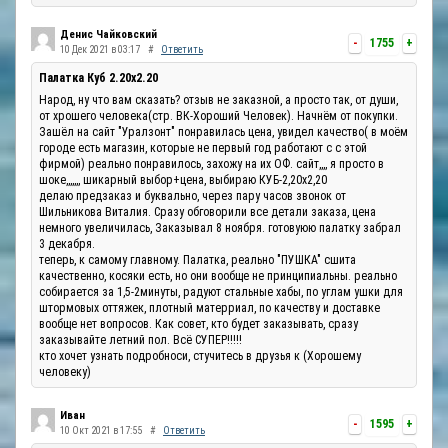
Денис Чайковский
-
1755
+
10 Дек 2021 в 03:17
#
Ответить
Палатка Куб 2.20x2.20
Народ, ну что вам сказать? отзыв не заказной, а просто так, от души,
от хрошего человека(стр. ВК-Хороший Человек). Начнём от покупки.
Зашёл на сайт "Уралзонт" понравилась цена, увидел качество( в моём
городе есть магазин, которые не первый год работают с с этой
фирмой) реально понравилось, захожу на их ОФ. сайт,,,, я просто в
шоке,,,,,,, шикарный выбор+цена, выбираю КУБ-2,20х2,20
делаю предзаказ и буквально, через пару часов звонок от
Шильникова Виталия. Сразу обговорили все детали заказа, цена
немного увеличилась, Заказывал 8 ноября. готовуюю палатку забрал
3 декабря.
теперь, к самому главному. Палатка, реально "ПУШКА" сшита
качественно, косяки есть, но они вообще не принципиальны. реально
собирается за 1,5-2минуты, радуют стальные хабы, по углам ушки для
штормовых оттяжек, плотный матерриал, по качеству и доставке
вообще нет вопросов. Как совет, кто будет заказывать, сразу
заказывайте летний пол. Всё СУПЕР!!!!!
кто хочет узнать подробноси, стучитесь в друзья к (Хорошему
человеку)
Иван
-
1595
+
10 Окт 2021 в 17:55
#
Ответить