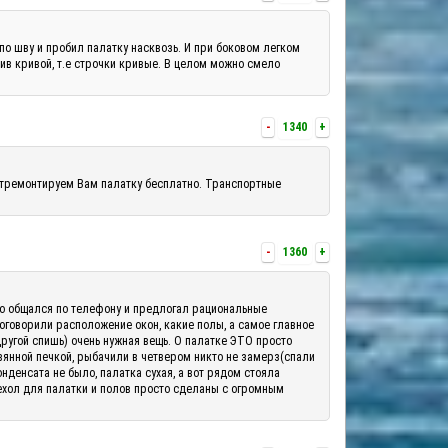
по шву и пробил палатку насквозь. И при боковом легком
шив кривой, т.е строчки кривые. В целом можно смело
-
1340
+
отремонтируем Вам палатку бесплатно. Транспортные
-
1360
+
шо общался по телефону и предлогал рациональные
 оговорили расположение окон, какие полы, а самое главное
другой спишь) очень нужная вещь. О палатке ЭТО просто
вянной печкой, рыбачили в четвером никто не замерз(спали
денсата не было, палатка сухая, а вот рядом стояла
ехол для палатки и полов просто сделаны с огромным
.