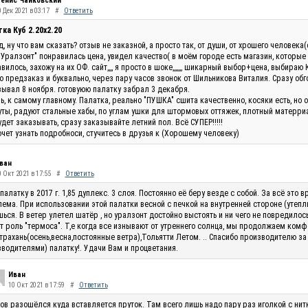
енис Чайковский
 Дек 2021 в 03:17
#
Ответить
ка Куб 2.20x2.20
, ну что вам сказать? отзыв не заказной, а просто так, от души, от хрошего человек
"Уралзонт" понравилась цена, увидел качество( в моём городе есть магазин, которые
вилось, захожу на их ОФ. сайт,,,, я просто в шоке,,,,,,, шикарный выбор+цена, выбираю 
 предзаказ и буквально, через пару часов звонок от Шильникова Виталия. Сразу обг
ывал 8 ноября. готовуюю палатку забрал 3 декабря.
ь, к самому главному. Палатка, реально "ПУШКА" сшита качественно, косяки есть, но 
ты, радуют стальные хабы, по углам ушки для штормовых оттяжек, плотный матерриал
удет заказывать, сразу заказывайте летний пол. Всё СУПЕР!!!!!
очет узнать подробноси, стучитесь в друзья к (Хорошему человеку)
ван
0 Окт 2021 в 17:55
#
Ответить
палатку в 2017 г. 1,85 дуплекс. 3 слоя. Постоянно её беру везде с собой. За всё эт
ема. При использовании этой палатки весной с печкой на внутренней стороне (утепли
ься. В ветер улетел шатёр , но уралзонт достойно выстоять и ни чего не повредилос
т роль "термоса". Т,е когда все изнывают от утреннего солнца, мы продолжаем комф
трахань(осень,весна,постоянные ветра),Тольятти Летом. .. Спасибо производителю за
водителями) палатку!. Удачи Вам и процветания.
Иван
10 Окт 2021 в 17:59
#
Ответить
ов разошёлся куда вставляется пруток. Там всего лишь надо пару раз иголкой с нитк