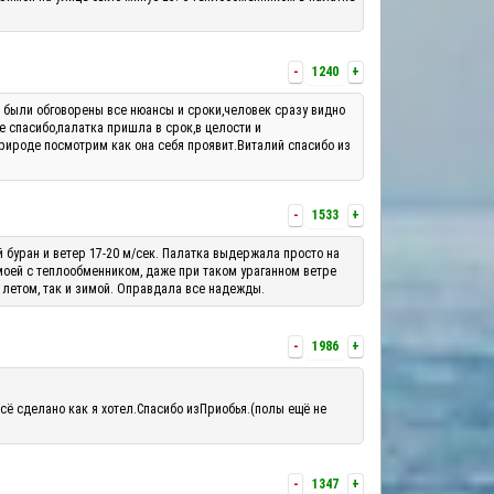
-
1240
+
м были обговорены все нюансы и сроки,человек сразу видно
е спасибо,палатка пришла в срок,в целости и
рироде посмотрим как она себя проявит.Виталий спасибо из
-
1533
+
й буран и ветер 17-20 м/сек. Палатка выдержала просто на
 моей с теплообменником, даже при таком ураганном ветре
 летом, так и зимой. Оправдала все надежды.
-
1986
+
сё сделано как я хотел.Спасибо изПриобья.(полы ещё не
-
1347
+