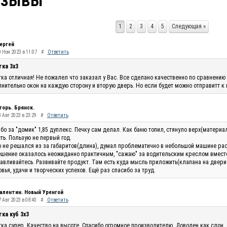
тзывы
1
2
3
4
5
Следующая »
ергей
0 Ноя 2023 в 11:07
#
Ответить
тка 3х3
ка отличная! Не пожалел что заказал у Вас. Все сделано качественно по сравнению 
нительно окон на каждую сторону и вторую дверь. Но если будет можно отправитт к
горь. Брянск.
 Авг 2023 в 23:29
#
Ответить
бо за "домик" 1,85 дуплекс. Печку сам делал. Как баню топил, стянуло верх(материа
ть. Пользую не первый год.
 не решался из за габаритов(длина), думал проблематично в небольшой машине рас
шение оказалось неожиданно практичным, "сажаю" за водительским креслом вместо п
авливайтесь. Развивайте продукт. Там есть куда мысль приложить(клапана на двери п
вья, удачи и творческих успехов. Ещё раз спасибо за труд.
алентин. Новый Уренгой
 Авг 2023 в 08:40
#
Ответить
ка куб 3х3
ка супер. Качество на высоте. Спасибо огромное производителю. Доволен как слон.