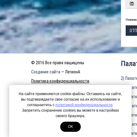
Нажима
ОТП
Пала
© 2016 Все права защищены
Создание сайта
— ЛегионА
2) Палат
Политика конфиденциальности
3) Палат
КАРТА САЙТА
На сайте применяются cookie-файлы. Оставаясь на сайте,
4)Палатк
вы подтверждаете свое согласие на их использование и
соглашаетесь с
политикой конфиденциальности
.
5) Палат
Запретить сохранение cookies вы можете в настройках
6)Палатк
своего браузера.
7) Палат
OK
8)Палатк