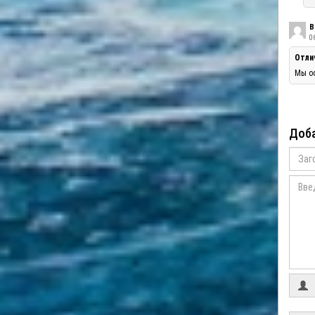
В
06
Отли
Мы оо
Доба