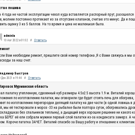
ство пошива
 4 года не частой эксплуатации чехол куда вставляется распорный прут, разошелся 
, молнии постоянно протекают из за отсутсвие клапанов, считаю это минус. Да и по
вить оценку 3 из 5 баллов. На то время и цена не маленькая была.
adminla
10 Авг 2022 в 01:02
#
Ответить
емонт
сли Вам необходим ремонт, пришлите свой номер телефона ,Я с Вами свяжусь и мы 
асходы за наш счет.
ладимир Быстров
 Дек 2021 в 19:44
#
Ответить
 Кировск Мурманская область
ал палатку утепленную, сдвоенный куб размеры 4.5х2.5 высота 1.9 м. Виталий хоро
ожения по изготовлению палатки, мы оговорили где будет стоять печь для обогрева,
овет по изготовлению перегородки делящей палатку на две части (в одной ловишь в 
, мы её тестировали в мороз -33 на рыбалке были полтора суток, обогревались дро
складушках без спальников теплынь), а дыщащий верх хорошее решение ни какого кон
ка БЕРЕГ её ели собрали мужики первый слой палатки из-за конденсата замерз. А ч
ом. Короче пататка ЗАЧЕТ. Виталий спасибо за Вашу работу и отношение к клиентам