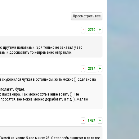
Просмотреть все
-
2750
+
с другими палатками. Зря только не заказал у вас
 вам и дооснастить то непременно отправлю.
-
2314
+
л скукожился чутка) в остальном, жить можно )) сделано на
полагать будет.
ассажира. Так можно хоть в ниве возить )). Не
росятся, вент-окна можно доработать и т.д. ). Желаю
-
1424
+
 Зимой на улице было минус 25. С теплообменником в палатке