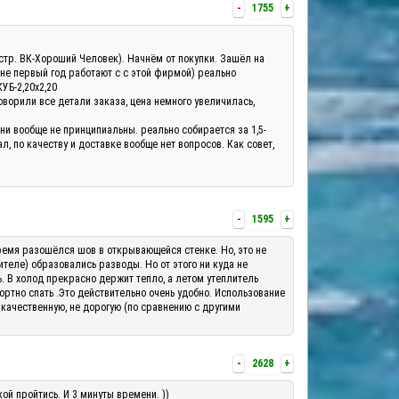
-
1755
+
а(стр. ВК-Хороший Человек). Начнём от покупки. Зашёл на
 не первый год работают с с этой фирмой) реально
КУБ-2,20х2,20
оворили все детали заказа, цена немного увеличилась,
они вообще не принципиальны. реально собирается за 1,5-
, по качеству и доставке вообще нет вопросов. Как совет,
-
1595
+
о время разошёлся шов в открывающейся стенке. Но, это не
теле) образовались разводы. Но от этого ни куда не
ь. В холод прекрасно держит тепло, а летом утеплитель
ортно спать .Это действительно очень удобно. Использование
 качественную, не дорогую (по сравнению с другими
-
2628
+
ой пройтись. И 3 минуты времени. ))