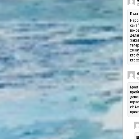
Д
10
Палат
Народ
сайт 
понра
делаю
Заказ
тепер
2мину
кто б
кто х
И
1
Брал 
пробл
денеш
играе
её Ас
произ
Ш