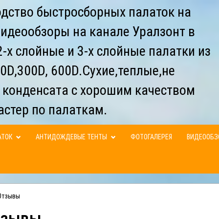
дство быстросборных палаток на
видеообзоры на канале Уралзонт в
-х слойные и 3-х слойные палатки из
0D,300D, 600D.Сухие,теплые,не
 конденсата с хорошим качеством
астер по палаткам.
АТОК
АНТИДОЖДЕВЫЕ ТЕНТЫ
ФОТОГАЛЕРЕЯ
ВИДЕООБ
Отзывы