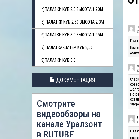
О
4)ПАЛАТКИ КУБ 2,5 ВЫСОТА 1,90М
5) ПАЛАТКИ КУБ 2,50 ВЫСОТА 2,3М
С
3
6)ПАЛАТКИ КУБ 3,0 ВЫСОТА 1,95М
Пала
7) ПАЛАТКА-ШАТЕР КУБ 3,50
Палат
допол
8)ПАЛАТКИ КУБ 5,0
И
23
ДОКУМЕНТАЦИЯ
Спаси
совес
Долго
Но ре
остан
Смотрите
здоро
видеообзоры на
В
канале Уралзонт
07
в RUTUBE
Палат
Палат