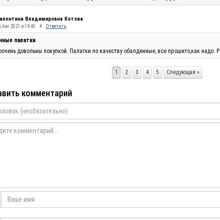
алентина Владимировна Котова
 Авг 2021 в 18:40
#
Ответить
чные палатки
очень довольны покупкой. Палатки по качеству обалденные, все прошито,как надо. Р
1
2
3
4
5
Следующая »
вить комментарий