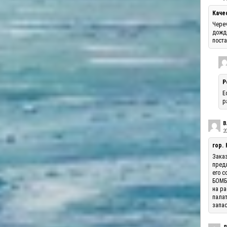
Каче
Череч
дожде
поста
Р
Е
р
В
20
гор.
Заказ
предл
его с
БОМБА
на ра
палат
запас