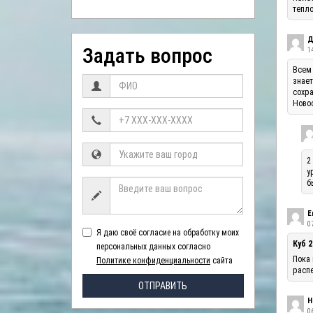
тепло
Д
Задать вопрос
1
Всем 
знает
сохра
Ново
2
у
б
Е
07
Я даю своё согласие на обработку моих
Куб 2
персональных данных согласно
Пока 
Политике конфиденциальности
сайта
распе
ОТПРАВИТЬ
Н
06