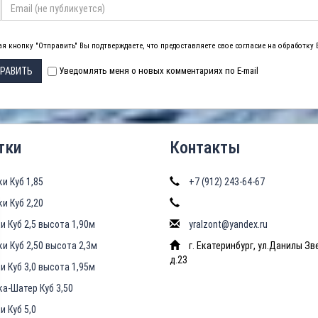
я кнопку "Отправить" Вы подтверждаете, что предоставляете свое согласие на обработку
РАВИТЬ
Уведомлять меня о новых комментариях по E-mail
тки
Контакты
ки Куб 1,85
+7 (912) 243-64-67
ки Куб 2,20
и Куб 2,5 высота 1,90м
yralzont@yandex.ru
ки Куб 2,50 высота 2,3м
г. Екатеринбург, ул.Данилы Зв
д.23
и Куб 3,0 высота 1,95м
ка-Шатер Куб 3,50
и Куб 5,0