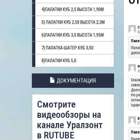
О
4)ПАЛАТКИ КУБ 2,5 ВЫСОТА 1,90М
5) ПАЛАТКИ КУБ 2,50 ВЫСОТА 2,3М
С
3
6)ПАЛАТКИ КУБ 3,0 ВЫСОТА 1,95М
Пала
7) ПАЛАТКА-ШАТЕР КУБ 3,50
Палат
допол
8)ПАЛАТКИ КУБ 5,0
И
23
ДОКУМЕНТАЦИЯ
Спаси
совес
Долго
Но ре
остан
Смотрите
здоро
видеообзоры на
В
канале Уралзонт
07
в RUTUBE
Палат
Палат