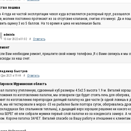
ство пошива
 4 года не частой эксплуатации чехол куда вставляется распорный прут, разошелся 
, молнии постоянно протекают из за отсутсвие клапанов, считаю это минус. Да и по
вить оценку 3 из 5 баллов. На то время и цена не маленькая была.
adminla
10 Авг 2022 в 01:02
#
Ответить
емонт
сли Вам необходим ремонт, пришлите свой номер телефона ,Я с Вами свяжусь и мы 
асходы за наш счет.
ладимир Быстров
 Дек 2021 в 19:44
#
Ответить
 Кировск Мурманская область
ал палатку утепленную, сдвоенный куб размеры 4.5х2.5 высота 1.9 м. Виталий хоро
ожения по изготовлению палатки, мы оговорили где будет стоять печь для обогрева,
овет по изготовлению перегородки делящей палатку на две части (в одной ловишь в 
, мы её тестировали в мороз -33 на рыбалке были полтора суток, обогревались дро
складушках без спальников теплынь), а дыщащий верх хорошее решение ни какого кон
ка БЕРЕГ её ели собрали мужики первый слой палатки из-за конденсата замерз. А ч
ом. Короче пататка ЗАЧЕТ. Виталий спасибо за Вашу работу и отношение к клиентам