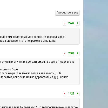
Просмотреть все
-
2747
+
с другими палатками. Зря только не заказал у вас
 вам и дооснастить то непременно отправлю.
-
2303
+
л скукожился чутка) в остальном, жить можно )) сделано на
полагать будет.
ассажира. Так можно хоть в ниве возить )). Не
росятся, вент-окна можно доработать и т.д. ). Желаю
-
1425
+
 Зимой на улице было минус 25. С теплообменником в палатке