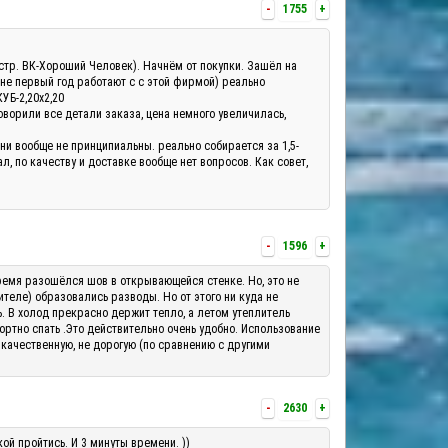
-
1755
+
а(стр. ВК-Хороший Человек). Начнём от покупки. Зашёл на
 не первый год работают с с этой фирмой) реально
КУБ-2,20х2,20
оворили все детали заказа, цена немного увеличилась,
они вообще не принципиальны. реально собирается за 1,5-
, по качеству и доставке вообще нет вопросов. Как совет,
-
1596
+
о время разошёлся шов в открывающейся стенке. Но, это не
теле) образовались разводы. Но от этого ни куда не
ь. В холод прекрасно держит тепло, а летом утеплитель
ортно спать .Это действительно очень удобно. Использование
 качественную, не дорогую (по сравнению с другими
-
2630
+
ой пройтись. И 3 минуты времени. ))