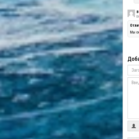
В
06
Отли
Мы оо
Доба