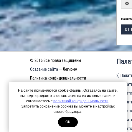
Нажима
ОТП
Пала
© 2016 Все права защищены
Создание сайта
— ЛегионА
2) Палат
Политика конфиденциальности
3) Палат
КАРТА САЙТА
На сайте применяются cookie-файлы. Оставаясь на сайте,
4)Палатк
вы подтверждаете свое согласие на их использование и
соглашаетесь с
политикой конфиденциальности
.
5) Палат
Запретить сохранение cookies вы можете в настройках
6)Палатк
своего браузера.
7) Палат
OK
8)Палатк