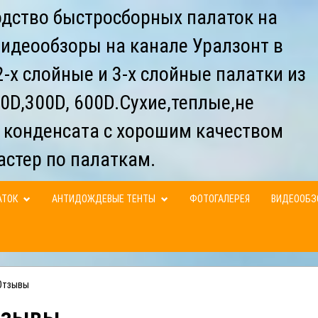
дство быстросборных палаток на
видеообзоры на канале Уралзонт в
-х слойные и 3-х слойные палатки из
0D,300D, 600D.Сухие,теплые,не
 конденсата с хорошим качеством
астер по палаткам.
АТОК
АНТИДОЖДЕВЫЕ ТЕНТЫ
ФОТОГАЛЕРЕЯ
ВИДЕООБ
Отзывы