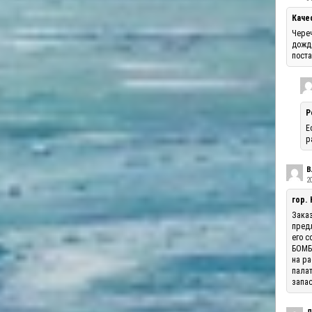
Каче
Череч
дожде
поста
Р
Е
р
В
20
гор.
Заказ
предл
его с
БОМБА
на ра
палат
запас