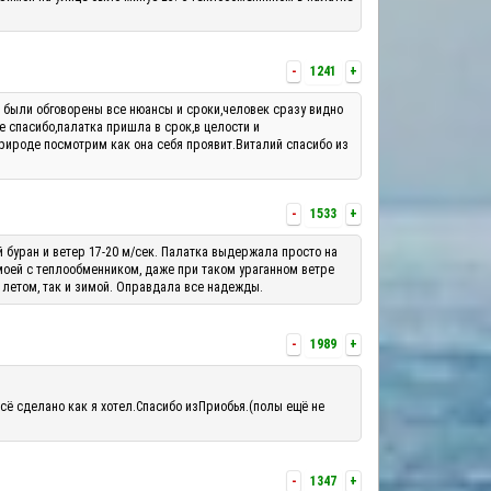
-
1241
+
м были обговорены все нюансы и сроки,человек сразу видно
е спасибо,палатка пришла в срок,в целости и
рироде посмотрим как она себя проявит.Виталий спасибо из
-
1533
+
й буран и ветер 17-20 м/сек. Палатка выдержала просто на
 моей с теплообменником, даже при таком ураганном ветре
 летом, так и зимой. Оправдала все надежды.
-
1989
+
сё сделано как я хотел.Спасибо изПриобья.(полы ещё не
-
1347
+