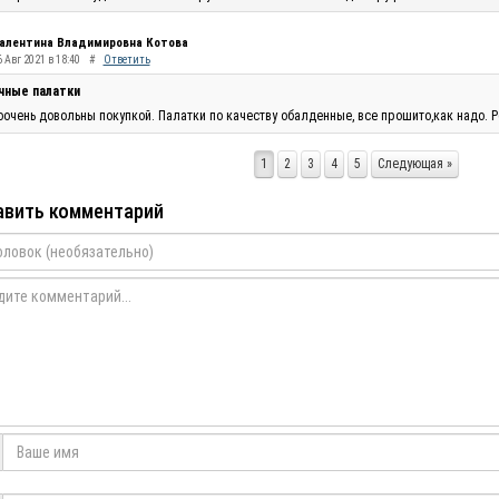
алентина Владимировна Котова
 Авг 2021 в 18:40
#
Ответить
чные палатки
очень довольны покупкой. Палатки по качеству обалденные, все прошито,как надо. Р
1
2
3
4
5
Следующая »
вить комментарий