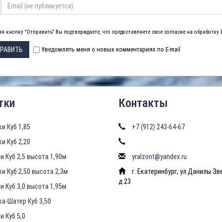
я кнопку "Отправить" Вы подтверждаете, что предоставляете свое согласие на обработку
РАВИТЬ
Уведомлять меня о новых комментариях по E-mail
тки
Контакты
ки Куб 1,85
+7 (912) 243-64-67
ки Куб 2,20
и Куб 2,5 высота 1,90м
yralzont@yandex.ru
ки Куб 2,50 высота 2,3м
г. Екатеринбург, ул.Данилы Зв
д.23
и Куб 3,0 высота 1,95м
ка-Шатер Куб 3,50
и Куб 5,0