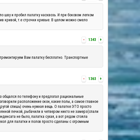
по шву и пробил палатку насквозь. И при боковом легком
шив кривой, т.е строчки кривые. В целом можно смело
-
1343
+
отремонтируем Вам палатку бесплатно. Транспортные
-
1363
+
шо общался по телефону и предлогал рациональные
 оговорили расположение окон, какие полы, а самое главное
другой спишь) очень нужная вещь. О палатке ЭТО просто
вянной печкой, рыбачили в четвером никто не замерз(спали
денсата не было, палатка сухая, а вот рядом стояла
ехол для палатки и полов просто сделаны с огромным
.