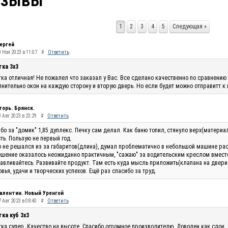
тзывы
1
2
3
4
5
Следующая »
ергей
0 Ноя 2023 в 11:07
#
Ответить
тка 3х3
ка отличная! Не пожалел что заказал у Вас. Все сделано качественно по сравнению 
нительно окон на каждую сторону и вторую дверь. Но если будет можно отправитт к
горь. Брянск.
 Авг 2023 в 23:29
#
Ответить
бо за "домик" 1,85 дуплекс. Печку сам делал. Как баню топил, стянуло верх(материа
ть. Пользую не первый год.
 не решался из за габаритов(длина), думал проблематично в небольшой машине рас
шение оказалось неожиданно практичным, "сажаю" за водительским креслом вместо п
авливайтесь. Развивайте продукт. Там есть куда мысль приложить(клапана на двери п
вья, удачи и творческих успехов. Ещё раз спасибо за труд.
алентин. Новый Уренгой
 Авг 2023 в 08:40
#
Ответить
ка куб 3х3
ка супер. Качество на высоте. Спасибо огромное производителю. Доволен как слон.