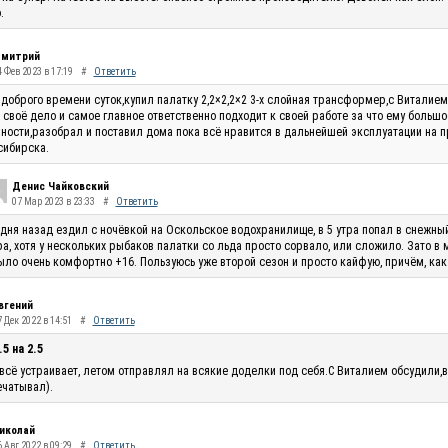
.
митрий
4 Фев 2023 в 17:19
#
Ответить
доброго времени суток,купил палатку 2,2×2,2×2 3-х слойная трансформер,с Виталие
 своё дело и самое главное ответственно подходит к своей работе за что ему большо
ности,разобрал и поставил дома пока всё нравится в дальнейшей эксплуатации на п
сибирска.
Денис Чайковский
07 Мар 2023 в 23:33
#
Ответить
 дня назад ездил с ночёвкой на Оскольское водохранилище, в 5 утра попал в снежны
ра, хотя у нескольких рыбаков палатки со льда просто сорвало, или сложило. Зато в
ыло очень комфортно +16. Пользуюсь уже второй сезон и просто кайфую, причём, как
вгений
 Дек 2022 в 14:51
#
Ответить
.5 на 2.5
всё устраивает, летом отправлял на всякие доделки под себя.С Виталием обсудили,в
чатывал).
иколай
 Авг 2022 в 09:29
#
Ответить