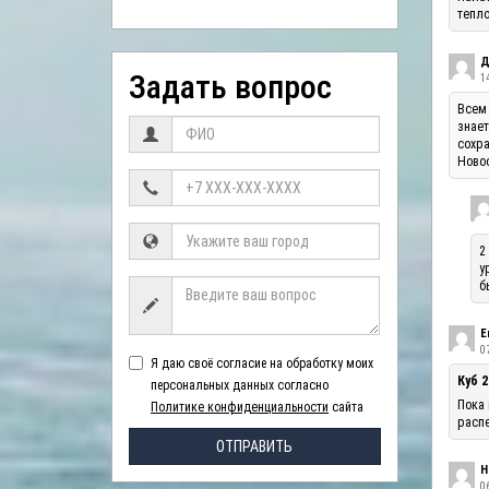
тепло
Д
Задать вопрос
1
Всем 
знает
сохра
Ново
2
у
б
Е
07
Я даю своё согласие на обработку моих
Куб 2
персональных данных согласно
Пока 
Политике конфиденциальности
сайта
распе
ОТПРАВИТЬ
Н
06