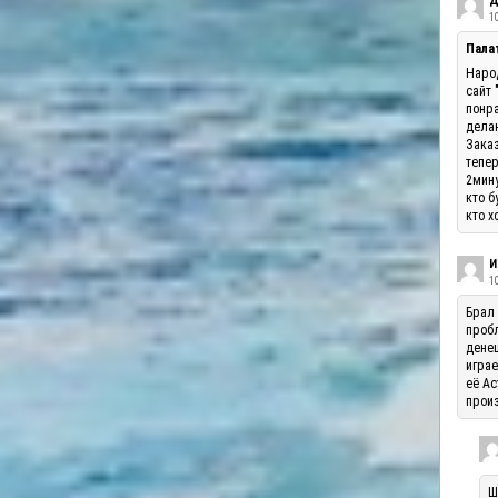
Д
10
Палат
Народ
сайт 
понра
делаю
Заказ
тепер
2мину
кто б
кто х
И
1
Брал 
пробл
денеш
играе
её Ас
произ
Ш