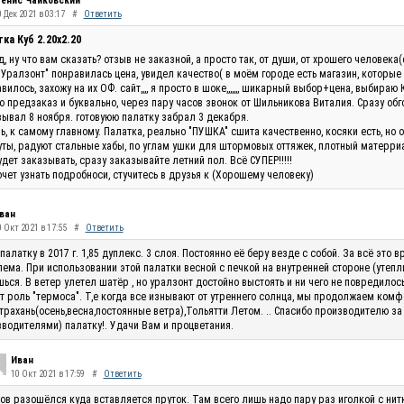
енис Чайковский
 Дек 2021 в 03:17
#
Ответить
ка Куб 2.20x2.20
, ну что вам сказать? отзыв не заказной, а просто так, от души, от хрошего человек
"Уралзонт" понравилась цена, увидел качество( в моём городе есть магазин, которые
вилось, захожу на их ОФ. сайт,,,, я просто в шоке,,,,,,, шикарный выбор+цена, выбираю 
 предзаказ и буквально, через пару часов звонок от Шильникова Виталия. Сразу обг
ывал 8 ноября. готовуюю палатку забрал 3 декабря.
ь, к самому главному. Палатка, реально "ПУШКА" сшита качественно, косяки есть, но 
ты, радуют стальные хабы, по углам ушки для штормовых оттяжек, плотный матерриал
удет заказывать, сразу заказывайте летний пол. Всё СУПЕР!!!!!
очет узнать подробноси, стучитесь в друзья к (Хорошему человеку)
ван
0 Окт 2021 в 17:55
#
Ответить
палатку в 2017 г. 1,85 дуплекс. 3 слоя. Постоянно её беру везде с собой. За всё эт
ема. При использовании этой палатки весной с печкой на внутренней стороне (утепли
ься. В ветер улетел шатёр , но уралзонт достойно выстоять и ни чего не повредилос
т роль "термоса". Т,е когда все изнывают от утреннего солнца, мы продолжаем комф
трахань(осень,весна,постоянные ветра),Тольятти Летом. .. Спасибо производителю за
водителями) палатку!. Удачи Вам и процветания.
Иван
10 Окт 2021 в 17:59
#
Ответить
ов разошёлся куда вставляется пруток. Там всего лишь надо пару раз иголкой с нитк