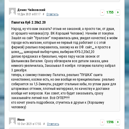
Денис Чайковский
-
1755
+
10 Дек 2021 в 03:17
#
Ответить
Палатка Куб 2.20x2.20
Народ, ну что вам сказать? отзыв не заказной, а просто так, от души,
от хрошего человека(стр. ВК-Хороший Человек). Начнём от покупки.
Зашёл на сайт "Уралзонт" понравилась цена, увидел качество( в моём
городе есть магазин, которые не первый год работают с с этой
фирмой) реально понравилось, захожу на их ОФ. сайт,,,, я просто в
шоке,,,,,,, шикарный выбор+цена, выбираю КУБ-2,20х2,20
делаю предзаказ и буквально, через пару часов звонок от
Шильникова Виталия. Сразу обговорили все детали заказа, цена
немного увеличилась, Заказывал 8 ноября. готовуюю палатку забрал
3 декабря.
теперь, к самому главному. Палатка, реально "ПУШКА" сшита
качественно, косяки есть, но они вообще не принципиальны. реально
собирается за 1,5-2минуты, радуют стальные хабы, по углам ушки для
штормовых оттяжек, плотный матерриал, по качеству и доставке
вообще нет вопросов. Как совет, кто будет заказывать, сразу
заказывайте летний пол. Всё СУПЕР!!!!!
кто хочет узнать подробноси, стучитесь в друзья к (Хорошему
человеку)
Иван
-
1596
+
10 Окт 2021 в 17:55
#
Ответить