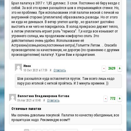
Брал палатку в 2017 г. 1,85 дуплекс. 3 слоя. Постоянно её беру везде с
собой. За всё это время разошёлся шов в открывающейся стенке. Но,
это не проблема. При использовании этой палатки весной с печкой на
внутренней стороне (утеплителе) образовались разводы. Но от этого
ни куда не денешься. В ветер улетел шатёр , но уралзонт достойно
выстоять и ни чего не повредилось. В холод прекрасно держит тепло,
а летом утеплитель играет роль "термоса". Т,е когда все изнывают от
утреннего солнца, мы продолжаем комфортно спать .Это
действительно очень удобно. Использование её
Астрахань(осень,весна,постоянные ветра),Тольятти Летом. .. Спасибо
производителю за качественную, не дорогую (по сравнению с другими
производителями) палатку!. Удачи Вам и процветания.
Иван
-
2629
+
10 Окт 2021 в 17:59
#
Ответить
Шов разошёлся куда вставляется пруток. Там всего лишь надо
пару раз иголкой с ниткой пройтись. И 3 минуты времени. ))
Валентина Владимировна Котова
-
772
+
06 Авг 2021 в 18:40
#
Ответить
Отличные палатки
Мы ооочень довольны покупкой. Палатки по качеству обалденные, все
прошито,как надо. Рекомендую всем!!!