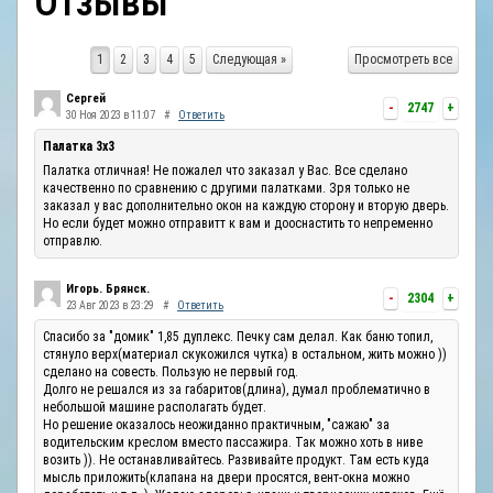
Отзывы
ОТЗЫВЫ
1
2
3
4
5
Следующая »
Просмотреть все
КОНТАКТЫ
Сергей
-
2747
+
30 Ноя 2023 в 11:07
#
Ответить
Палатка 3х3
Палатка отличная! Не пожалел что заказал у Вас. Все сделано
качественно по сравнению с другими палатками. Зря только не
заказал у вас дополнительно окон на каждую сторону и вторую дверь.
Но если будет можно отправитт к вам и дооснастить то непременно
отправлю.
Игорь. Брянск.
-
2304
+
23 Авг 2023 в 23:29
#
Ответить
Спасибо за "домик" 1,85 дуплекс. Печку сам делал. Как баню топил,
стянуло верх(материал скукожился чутка) в остальном, жить можно ))
сделано на совесть. Пользую не первый год.
Долго не решался из за габаритов(длина), думал проблематично в
небольшой машине располагать будет.
Но решение оказалось неожиданно практичным, "сажаю" за
водительским креслом вместо пассажира. Так можно хоть в ниве
возить )). Не останавливайтесь. Развивайте продукт. Там есть куда
мысль приложить(клапана на двери просятся, вент-окна можно