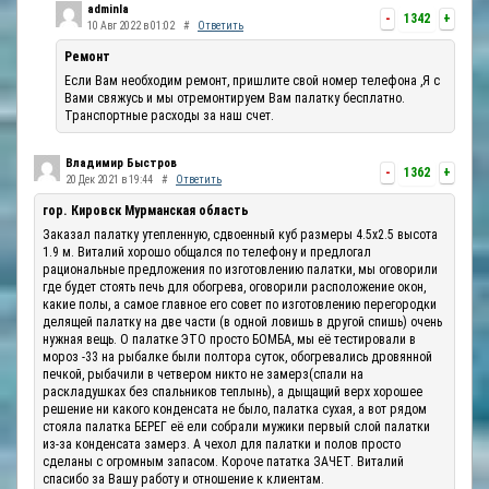
adminla
-
1342
+
10 Авг 2022 в 01:02
#
Ответить
Ремонт
Если Вам необходим ремонт, пришлите свой номер телефона ,Я с
Вами свяжусь и мы отремонтируем Вам палатку бесплатно.
Транспортные расходы за наш счет.
Владимир Быстров
-
1362
+
20 Дек 2021 в 19:44
#
Ответить
гор. Кировск Мурманская область
Заказал палатку утепленную, сдвоенный куб размеры 4.5х2.5 высота
1.9 м. Виталий хорошо общался по телефону и предлогал
рациональные предложения по изготовлению палатки, мы оговорили
где будет стоять печь для обогрева, оговорили расположение окон,
какие полы, а самое главное его совет по изготовлению перегородки
делящей палатку на две части (в одной ловишь в другой спишь) очень
нужная вещь. О палатке ЭТО просто БОМБА, мы её тестировали в
мороз -33 на рыбалке были полтора суток, обогревались дровянной
печкой, рыбачили в четвером никто не замерз(спали на
раскладушках без спальников теплынь), а дыщащий верх хорошее
решение ни какого конденсата не было, палатка сухая, а вот рядом
стояла палатка БЕРЕГ её ели собрали мужики первый слой палатки
из-за конденсата замерз. А чехол для палатки и полов просто
сделаны с огромным запасом. Короче пататка ЗАЧЕТ. Виталий
спасибо за Вашу работу и отношение к клиентам.