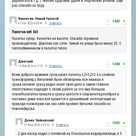
доработать и т.д. ). Желаю здоровья, удачи и творческих успехов. Ещё
раз спасибо за труд.
Валентин. Новый Уренгой
-
1425
+
07 Авг 2023 в 08:40
#
Ответить
Палатка куб 3х3
Палатка супер. Качество на высоте. Спасибо огромное
производителю. Доволен как слон. Зимой на улице было минус 25. С
теплообменником в палатке тепло.
Дмитрий
-
1240
+
14 Фев 2023 в 17:19
#
Ответить
Всем доброго времени суток,купил палатку 2,2×2,2×2 3-х слойная
трансформер,с Виталием были обговорены все нюансы и
сроки,человек сразу видно знает своё дело и самое главное
ответственно подходит к своей работе за что ему большое
спасибо,палатка пришла в срок,в целости и сохраности,разобрал и
поставил дома пока всё нравится в дальнейшей эксплуатации на
природе посмотрим как она себя проявит.Виталий спасибо из
Новосибирска.
Денис Чайковский
-
1533
+
07 Мар 2023 в 23:33
#
Ответить
2 дня назад ездил с ночёвкой на Оскольское водохранилище, в 5