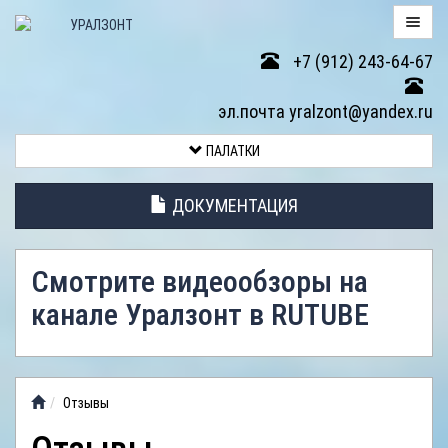
+7 (912) 243-64-67
ПАЛАТКИ
эл.почта yralzont@yandex.ru
ВОЗВРАТ
ПАЛАТКИ
ТОВАРА
ДОКУМЕНТАЦИЯ
ЭЛЕМЕНТЫ
ПАЛАТОК
Смотрите видеообзоры на
АНТИДОЖДЕВЫЕ
канале Уралзонт в RUTUBE
ТЕНТЫ
ФОТОГАЛЕРЕЯ
Отзывы
ВИДЕООБЗОР