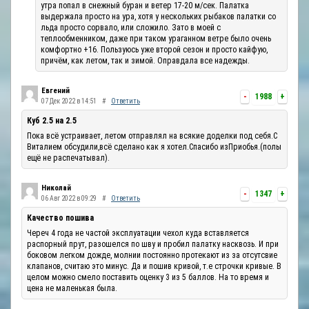
утра попал в снежный буран и ветер 17-20 м/сек. Палатка
выдержала просто на ура, хотя у нескольких рыбаков палатки со
льда просто сорвало, или сложило. Зато в моей с
теплообменником, даже при таком ураганном ветре было очень
комфортно +16. Пользуюсь уже второй сезон и просто кайфую,
причём, как летом, так и зимой. Оправдала все надежды.
Евгений
-
1988
+
07 Дек 2022 в 14:51
#
Ответить
Куб 2.5 на 2.5
Пока всё устраивает, летом отправлял на всякие доделки под себя.С
Виталием обсудили,всё сделано как я хотел.Спасибо изПриобья.(полы
ещё не распечатывал).
Николай
-
1347
+
06 Авг 2022 в 09:29
#
Ответить
Качество пошива
Череч 4 года не частой эксплуатации чехол куда вставляется
распорный прут, разошелся по шву и пробил палатку насквозь. И при
боковом легком дожде, молнии постоянно протекают из за отсутсвие
клапанов, считаю это минус. Да и пошив кривой, т.е строчки кривые. В
целом можно смело поставить оценку 3 из 5 баллов. На то время и
цена не маленькая была.