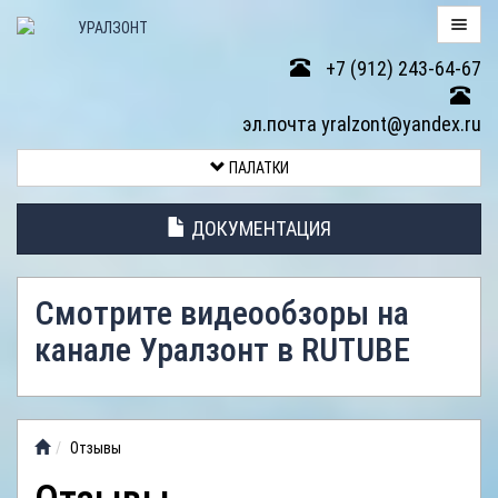
+7 (912) 243-64-67
ПАЛАТКИ
эл.почта yralzont@yandex.ru
ВОЗВРАТ
ПАЛАТКИ
ТОВАРА
ДОКУМЕНТАЦИЯ
ЭЛЕМЕНТЫ
ПАЛАТОК
Смотрите видеообзоры на
АНТИДОЖДЕВЫЕ
канале Уралзонт в RUTUBE
ТЕНТЫ
ФОТОГАЛЕРЕЯ
Отзывы
ВИДЕООБЗОР