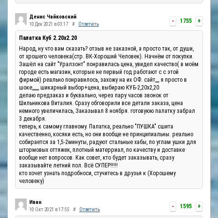
Денис Чайковский
-
1755
+
10 Дек 2021 в 03:17
#
Ответить
Палатка Куб 2.20x2.20
Народ, ну что вам сказать? отзыв не заказной, а просто так, от души,
от хрошего человека(стр. ВК-Хороший Человек). Начнём от покупки.
Зашёл на сайт "Уралзонт" понравилась цена, увидел качество( в моём
городе есть магазин, которые не первый год работают с с этой
фирмой) реально понравилось, захожу на их ОФ. сайт,,,, я просто в
шоке,,,,,,, шикарный выбор+цена, выбираю КУБ-2,20х2,20
делаю предзаказ и буквально, через пару часов звонок от
Шильникова Виталия. Сразу обговорили все детали заказа, цена
немного увеличилась, Заказывал 8 ноября. готовуюю палатку забрал
3 декабря.
теперь, к самому главному. Палатка, реально "ПУШКА" сшита
качественно, косяки есть, но они вообще не принципиальны. реально
собирается за 1,5-2минуты, радуют стальные хабы, по углам ушки для
штормовых оттяжек, плотный матерриал, по качеству и доставке
вообще нет вопросов. Как совет, кто будет заказывать, сразу
заказывайте летний пол. Всё СУПЕР!!!!!
кто хочет узнать подробноси, стучитесь в друзья к (Хорошему
человеку)
Иван
-
1595
+
10 Окт 2021 в 17:55
#
Ответить