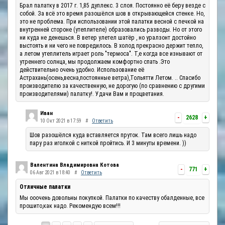
Брал палатку в 2017 г. 1,85 дуплекс. 3 слоя. Постоянно её беру везде с
собой. За всё это время разошёлся шов в открывающейся стенке. Но,
это не проблема. При использовании этой палатки весной с печкой на
внутренней стороне (утеплителе) образовались разводы. Но от этого
ни куда не денешься. В ветер улетел шатёр , но уралзонт достойно
выстоять и ни чего не повредилось. В холод прекрасно держит тепло,
а летом утеплитель играет роль "термоса". Т,е когда все изнывают от
утреннего солнца, мы продолжаем комфортно спать .Это
действительно очень удобно. Использование её
Астрахань(осень,весна,постоянные ветра),Тольятти Летом. .. Спасибо
производителю за качественную, не дорогую (по сравнению с другими
производителями) палатку!. Удачи Вам и процветания.
Иван
-
2628
+
10 Окт 2021 в 17:59
#
Ответить
Шов разошёлся куда вставляется пруток. Там всего лишь надо
пару раз иголкой с ниткой пройтись. И 3 минуты времени. ))
Валентина Владимировна Котова
-
771
+
06 Авг 2021 в 18:40
#
Ответить
Отличные палатки
Мы ооочень довольны покупкой. Палатки по качеству обалденные, все
прошито,как надо. Рекомендую всем!!!