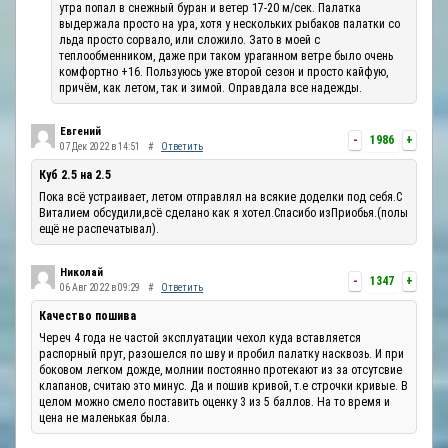
утра попал в снежный буран и ветер 17-20 м/сек. Палатка
выдержала просто на ура, хотя у нескольких рыбаков палатки со
льда просто сорвало, или сложило. Зато в моей с
теплообменником, даже при таком ураганном ветре было очень
комфортно +16. Пользуюсь уже второй сезон и просто кайфую,
причём, как летом, так и зимой. Оправдала все надежды.
Евгений
-
1986
+
07 Дек 2022 в 14:51
#
Ответить
Куб 2.5 на 2.5
Пока всё устраивает, летом отправлял на всякие доделки под себя.С
Виталием обсудили,всё сделано как я хотел.Спасибо изПриобья.(полы
ещё не распечатывал).
Николай
-
1347
+
06 Авг 2022 в 09:29
#
Ответить
Качество пошива
Череч 4 года не частой эксплуатации чехол куда вставляется
распорный прут, разошелся по шву и пробил палатку насквозь. И при
боковом легком дожде, молнии постоянно протекают из за отсутсвие
клапанов, считаю это минус. Да и пошив кривой, т.е строчки кривые. В
целом можно смело поставить оценку 3 из 5 баллов. На то время и
цена не маленькая была.