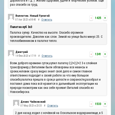
доработать и т.д. ). Желаю здоровья, удачи и творческих успехов. Ещё
раз спасибо за труд.
Валентин. Новый Уренгой
-
1425
+
07 Авг 2023 в 08:40
#
Ответить
Палатка куб 3х3
Палатка супер. Качество на высоте. Спасибо огромное
производителю. Доволен как слон. Зимой на улице было минус 25. С
теплообменником в палатке тепло.
Дмитрий
-
1241
+
14 Фев 2023 в 17:19
#
Ответить
Всем доброго времени суток,купил палатку 2,2×2,2×2 3-х слойная
трансформер,с Виталием были обговорены все нюансы и
сроки,человек сразу видно знает своё дело и самое главное
ответственно подходит к своей работе за что ему большое
спасибо,палатка пришла в срок,в целости и сохраности,разобрал и
поставил дома пока всё нравится в дальнейшей эксплуатации на
природе посмотрим как она себя проявит.Виталий спасибо из
Новосибирска.
Денис Чайковский
-
1533
+
07 Мар 2023 в 23:33
#
Ответить
2 дня назад ездил с ночёвкой на Оскольское водохранилище, в 5