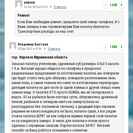
adminla
-
1340
+
10 Авг 2022 в 01:02
#
Ответить
Ремонт
Если Вам необходим ремонт, пришлите свой номер телефона ,Я с
Вами свяжусь и мы отремонтируем Вам палатку бесплатно.
Транспортные расходы за наш счет.
Владимир Быстров
-
1360
+
20 Дек 2021 в 19:44
#
Ответить
гор. Кировск Мурманская область
Заказал палатку утепленную, сдвоенный куб размеры 4.5х2.5 высота
1.9 м. Виталий хорошо общался по телефону и предлогал
рациональные предложения по изготовлению палатки, мы оговорили
где будет стоять печь для обогрева, оговорили расположение окон,
какие полы, а самое главное его совет по изготовлению перегородки
делящей палатку на две части (в одной ловишь в другой спишь) очень
нужная вещь. О палатке ЭТО просто БОМБА, мы её тестировали в
мороз -33 на рыбалке были полтора суток, обогревались дровянной
печкой, рыбачили в четвером никто не замерз(спали на
раскладушках без спальников теплынь), а дыщащий верх хорошее
решение ни какого конденсата не было, палатка сухая, а вот рядом
стояла палатка БЕРЕГ её ели собрали мужики первый слой палатки
из-за конденсата замерз. А чехол для палатки и полов просто
сделаны с огромным запасом. Короче пататка ЗАЧЕТ. Виталий
спасибо за Вашу работу и отношение к клиентам.