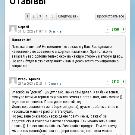
Отзывы
ОТЗЫВЫ
1
2
3
4
5
Следующая »
Просмотреть все
КОНТАКТЫ
Сергей
-
2750
+
30 Ноя 2023 в 11:07
#
Ответить
Палатка 3х3
Палатка отличная! Не пожалел что заказал у Вас. Все сделано
качественно по сравнению с другими палатками. Зря только не
заказал у вас дополнительно окон на каждую сторону и вторую дверь.
Но если будет можно отправитт к вам и дооснастить то непременно
отправлю.
Игорь. Брянск.
-
2313
+
23 Авг 2023 в 23:29
#
Ответить
Спасибо за "домик" 1,85 дуплекс. Печку сам делал. Как баню топил,
стянуло верх(материал скукожился чутка) в остальном, жить можно ))
сделано на совесть. Пользую не первый год.
Долго не решался из за габаритов(длина), думал проблематично в
небольшой машине располагать будет.
Но решение оказалось неожиданно практичным, "сажаю" за
водительским креслом вместо пассажира. Так можно хоть в ниве
возить )). Не останавливайтесь. Развивайте продукт. Там есть куда
мысль приложить(клапана на двери просятся, вент-окна можно