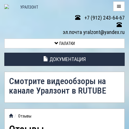
+7 (912) 243-64-67
ПАЛАТКИ
эл.почта yralzont@yandex.ru
ВОЗВРАТ
ПАЛАТКИ
ТОВАРА
ДОКУМЕНТАЦИЯ
ЭЛЕМЕНТЫ
ПАЛАТОК
Смотрите видеообзоры на
АНТИДОЖДЕВЫЕ
канале Уралзонт в RUTUBE
ТЕНТЫ
ФОТОГАЛЕРЕЯ
Отзывы
ВИДЕООБЗОР