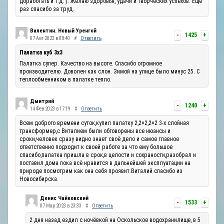
доработать и т.д. ). Желаю здоровья, удачи и творческих успехов. Ещё
раз спасибо за труд.
Валентин. Новый Уренгой
-
1425
+
07 Авг 2023 в 08:40
#
Ответить
Палатка куб 3х3
Палатка супер. Качество на высоте. Спасибо огромное
производителю. Доволен как слон. Зимой на улице было минус 25. С
теплообменником в палатке тепло.
Дмитрий
-
1240
+
14 Фев 2023 в 17:19
#
Ответить
Всем доброго времени суток,купил палатку 2,2×2,2×2 3-х слойная
трансформер,с Виталием были обговорены все нюансы и
сроки,человек сразу видно знает своё дело и самое главное
ответственно подходит к своей работе за что ему большое
спасибо,палатка пришла в срок,в целости и сохраности,разобрал и
поставил дома пока всё нравится в дальнейшей эксплуатации на
природе посмотрим как она себя проявит.Виталий спасибо из
Новосибирска.
Денис Чайковский
-
1533
+
07 Мар 2023 в 23:33
#
Ответить
2 дня назад ездил с ночёвкой на Оскольское водохранилище, в 5