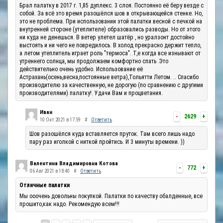
Брал палатку в 2017 г. 1,85 дуплекс. 3 слоя. Постоянно её беру везде с
собой. За всё это время разошёлся шов в открывающейся стенке. Но,
это не проблема. При использовании этой палатки весной с печкой на
внутренней стороне (утеплителе) образовались разводы. Но от этого
ни куда не денешься. В ветер улетел шатёр , но уралзонт достойно
выстоять и ни чего не повредилось. В холод прекрасно держит тепло,
а летом утеплитель играет роль "термоса". Т,е когда все изнывают от
утреннего солнца, мы продолжаем комфортно спать .Это
действительно очень удобно. Использование её
Астрахань(осень,весна,постоянные ветра),Тольятти Летом. .. Спасибо
производителю за качественную, не дорогую (по сравнению с другими
производителями) палатку!. Удачи Вам и процветания.
Иван
-
2629
+
10 Окт 2021 в 17:59
#
Ответить
Шов разошёлся куда вставляется пруток. Там всего лишь надо
пару раз иголкой с ниткой пройтись. И 3 минуты времени. ))
Валентина Владимировна Котова
-
772
+
06 Авг 2021 в 18:40
#
Ответить
Отличные палатки
Мы ооочень довольны покупкой. Палатки по качеству обалденные, все
прошито,как надо. Рекомендую всем!!!