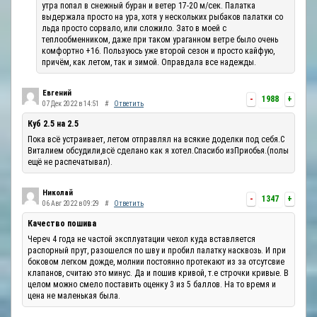
утра попал в снежный буран и ветер 17-20 м/сек. Палатка
выдержала просто на ура, хотя у нескольких рыбаков палатки со
льда просто сорвало, или сложило. Зато в моей с
теплообменником, даже при таком ураганном ветре было очень
комфортно +16. Пользуюсь уже второй сезон и просто кайфую,
причём, как летом, так и зимой. Оправдала все надежды.
Евгений
-
1988
+
07 Дек 2022 в 14:51
#
Ответить
Куб 2.5 на 2.5
Пока всё устраивает, летом отправлял на всякие доделки под себя.С
Виталием обсудили,всё сделано как я хотел.Спасибо изПриобья.(полы
ещё не распечатывал).
Николай
-
1347
+
06 Авг 2022 в 09:29
#
Ответить
Качество пошива
Череч 4 года не частой эксплуатации чехол куда вставляется
распорный прут, разошелся по шву и пробил палатку насквозь. И при
боковом легком дожде, молнии постоянно протекают из за отсутсвие
клапанов, считаю это минус. Да и пошив кривой, т.е строчки кривые. В
целом можно смело поставить оценку 3 из 5 баллов. На то время и
цена не маленькая была.