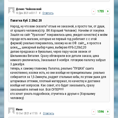
Денис Чайковский
-
1755
+
10 Дек 2021 в 03:17
#
Ответить
Палатка Куб 2.20x2.20
Народ, ну что вам сказать? отзыв не заказной, а просто так, от души,
от хрошего человека(стр. ВК-Хороший Человек). Начнём от покупки.
Зашёл на сайт "Уралзонт" понравилась цена, увидел качество( в моём
городе есть магазин, которые не первый год работают с с этой
фирмой) реально понравилось, захожу на их ОФ. сайт,,,, я просто в
шоке,,,,,,, шикарный выбор+цена, выбираю КУБ-2,20х2,20
делаю предзаказ и буквально, через пару часов звонок от
Шильникова Виталия. Сразу обговорили все детали заказа, цена
немного увеличилась, Заказывал 8 ноября. готовуюю палатку забрал
3 декабря.
теперь, к самому главному. Палатка, реально "ПУШКА" сшита
качественно, косяки есть, но они вообще не принципиальны. реально
собирается за 1,5-2минуты, радуют стальные хабы, по углам ушки для
штормовых оттяжек, плотный матерриал, по качеству и доставке
вообще нет вопросов. Как совет, кто будет заказывать, сразу
заказывайте летний пол. Всё СУПЕР!!!!!
кто хочет узнать подробноси, стучитесь в друзья к (Хорошему
человеку)
Иван
-
1596
+
10 Окт 2021 в 17:55
#
Ответить