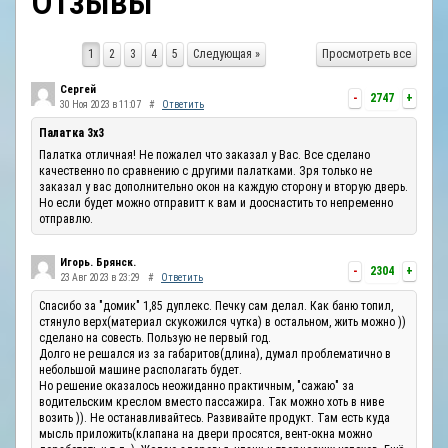
Отзывы
ОТЗЫВЫ
1
2
3
4
5
Следующая »
Просмотреть все
КОНТАКТЫ
Сергей
-
2747
+
30 Ноя 2023 в 11:07
#
Ответить
Палатка 3х3
Палатка отличная! Не пожалел что заказал у Вас. Все сделано
качественно по сравнению с другими палатками. Зря только не
заказал у вас дополнительно окон на каждую сторону и вторую дверь.
Но если будет можно отправитт к вам и дооснастить то непременно
отправлю.
Игорь. Брянск.
-
2304
+
23 Авг 2023 в 23:29
#
Ответить
Спасибо за "домик" 1,85 дуплекс. Печку сам делал. Как баню топил,
стянуло верх(материал скукожился чутка) в остальном, жить можно ))
сделано на совесть. Пользую не первый год.
Долго не решался из за габаритов(длина), думал проблематично в
небольшой машине располагать будет.
Но решение оказалось неожиданно практичным, "сажаю" за
водительским креслом вместо пассажира. Так можно хоть в ниве
возить )). Не останавливайтесь. Развивайте продукт. Там есть куда
мысль приложить(клапана на двери просятся, вент-окна можно