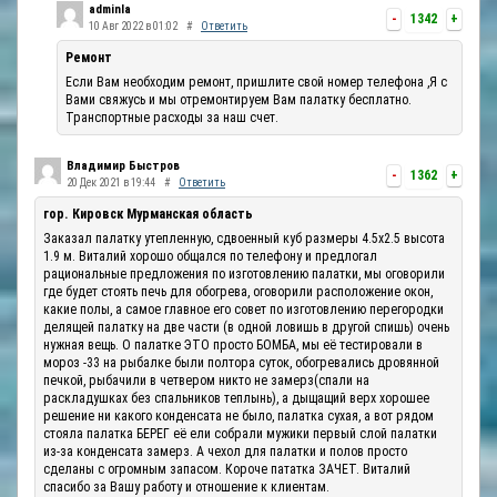
adminla
-
1342
+
10 Авг 2022 в 01:02
#
Ответить
Ремонт
Если Вам необходим ремонт, пришлите свой номер телефона ,Я с
Вами свяжусь и мы отремонтируем Вам палатку бесплатно.
Транспортные расходы за наш счет.
Владимир Быстров
-
1362
+
20 Дек 2021 в 19:44
#
Ответить
гор. Кировск Мурманская область
Заказал палатку утепленную, сдвоенный куб размеры 4.5х2.5 высота
1.9 м. Виталий хорошо общался по телефону и предлогал
рациональные предложения по изготовлению палатки, мы оговорили
где будет стоять печь для обогрева, оговорили расположение окон,
какие полы, а самое главное его совет по изготовлению перегородки
делящей палатку на две части (в одной ловишь в другой спишь) очень
нужная вещь. О палатке ЭТО просто БОМБА, мы её тестировали в
мороз -33 на рыбалке были полтора суток, обогревались дровянной
печкой, рыбачили в четвером никто не замерз(спали на
раскладушках без спальников теплынь), а дыщащий верх хорошее
решение ни какого конденсата не было, палатка сухая, а вот рядом
стояла палатка БЕРЕГ её ели собрали мужики первый слой палатки
из-за конденсата замерз. А чехол для палатки и полов просто
сделаны с огромным запасом. Короче пататка ЗАЧЕТ. Виталий
спасибо за Вашу работу и отношение к клиентам.