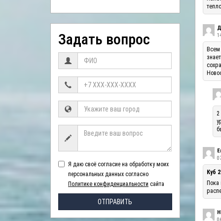
тепло
Д
Задать вопрос
1
Всем 
знает
сохра
Ново
2
у
б
Е
07
Я даю своё согласие на обработку моих
Куб 2
персональных данных согласно
Пока 
Политике конфиденциальности
сайта
распе
ОТПРАВИТЬ
Н
06