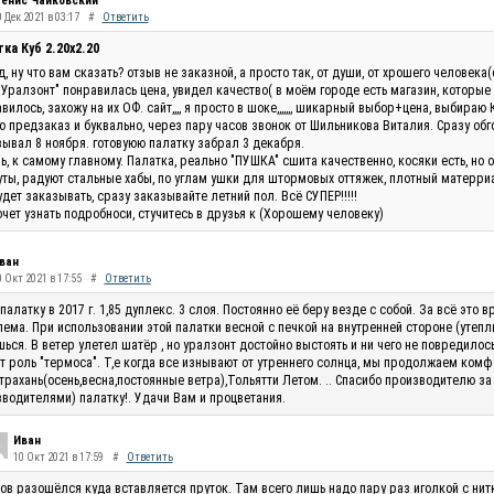
енис Чайковский
 Дек 2021 в 03:17
#
Ответить
ка Куб 2.20x2.20
, ну что вам сказать? отзыв не заказной, а просто так, от души, от хрошего человек
"Уралзонт" понравилась цена, увидел качество( в моём городе есть магазин, которые
вилось, захожу на их ОФ. сайт,,,, я просто в шоке,,,,,,, шикарный выбор+цена, выбираю 
 предзаказ и буквально, через пару часов звонок от Шильникова Виталия. Сразу обг
ывал 8 ноября. готовуюю палатку забрал 3 декабря.
ь, к самому главному. Палатка, реально "ПУШКА" сшита качественно, косяки есть, но 
ты, радуют стальные хабы, по углам ушки для штормовых оттяжек, плотный матерриал
удет заказывать, сразу заказывайте летний пол. Всё СУПЕР!!!!!
очет узнать подробноси, стучитесь в друзья к (Хорошему человеку)
ван
0 Окт 2021 в 17:55
#
Ответить
палатку в 2017 г. 1,85 дуплекс. 3 слоя. Постоянно её беру везде с собой. За всё эт
ема. При использовании этой палатки весной с печкой на внутренней стороне (утепли
ься. В ветер улетел шатёр , но уралзонт достойно выстоять и ни чего не повредилос
т роль "термоса". Т,е когда все изнывают от утреннего солнца, мы продолжаем комф
трахань(осень,весна,постоянные ветра),Тольятти Летом. .. Спасибо производителю за
водителями) палатку!. Удачи Вам и процветания.
Иван
10 Окт 2021 в 17:59
#
Ответить
ов разошёлся куда вставляется пруток. Там всего лишь надо пару раз иголкой с нитк