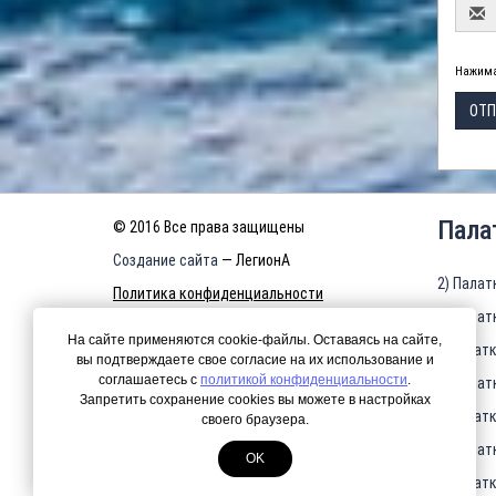
Нажима
ОТП
Пала
© 2016 Все права защищены
Создание сайта
— ЛегионА
2) Палат
Политика конфиденциальности
3) Палат
КАРТА САЙТА
На сайте применяются cookie-файлы. Оставаясь на сайте,
4)Палатк
вы подтверждаете свое согласие на их использование и
соглашаетесь с
политикой конфиденциальности
.
5) Палат
Запретить сохранение cookies вы можете в настройках
6)Палатк
своего браузера.
7) Палат
OK
8)Палатк