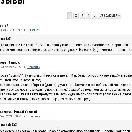
тзывы
1
2
3
4
5
Следующая »
ергей
0 Ноя 2023 в 11:07
#
Ответить
тка 3х3
ка отличная! Не пожалел что заказал у Вас. Все сделано качественно по сравнению 
нительно окон на каждую сторону и вторую дверь. Но если будет можно отправитт к
горь. Брянск.
 Авг 2023 в 23:29
#
Ответить
бо за "домик" 1,85 дуплекс. Печку сам делал. Как баню топил, стянуло верх(материа
ть. Пользую не первый год.
 не решался из за габаритов(длина), думал проблематично в небольшой машине рас
шение оказалось неожиданно практичным, "сажаю" за водительским креслом вместо п
авливайтесь. Развивайте продукт. Там есть куда мысль приложить(клапана на двери п
вья, удачи и творческих успехов. Ещё раз спасибо за труд.
алентин. Новый Уренгой
 Авг 2023 в 08:40
#
Ответить
ка куб 3х3
ка супер. Качество на высоте. Спасибо огромное производителю. Доволен как слон.