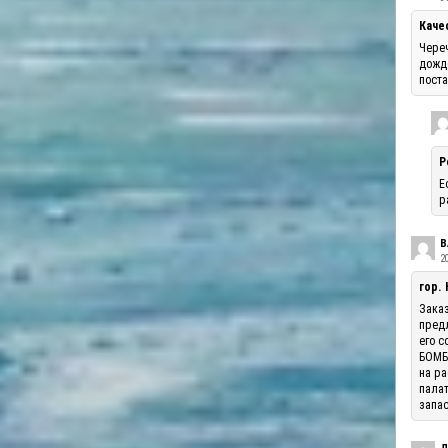
Каче
Череч
дожде
поста
Р
Е
р
В
20
гор.
Заказ
предл
его с
БОМБА
на ра
палат
запас