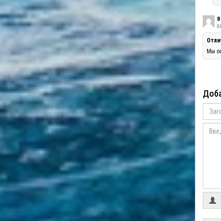
В
06
Отли
Мы оо
Доба