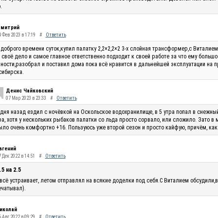
.
митрий
4 Фев 2023 в 17:19
#
Ответить
доброго времени суток,купил палатку 2,2×2,2×2 3-х слойная трансформер,с Виталие
 своё дело и самое главное ответственно подходит к своей работе за что ему большо
ности,разобрал и поставил дома пока всё нравится в дальнейшей эксплуатации на п
сибирска.
Денис Чайковский
07 Мар 2023 в 23:33
#
Ответить
 дня назад ездил с ночёвкой на Оскольское водохранилище, в 5 утра попал в снежны
ра, хотя у нескольких рыбаков палатки со льда просто сорвало, или сложило. Зато в
ыло очень комфортно +16. Пользуюсь уже второй сезон и просто кайфую, причём, как
вгений
 Дек 2022 в 14:51
#
Ответить
.5 на 2.5
всё устраивает, летом отправлял на всякие доделки под себя.С Виталием обсудили,в
чатывал).
иколай
 Авг 2022 в 09:29
#
Ответить