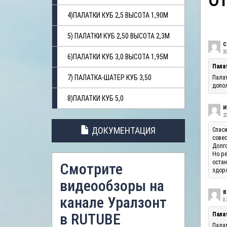
О
4)ПАЛАТКИ КУБ 2,5 ВЫСОТА 1,90М
5) ПАЛАТКИ КУБ 2,50 ВЫСОТА 2,3М
С
3
6)ПАЛАТКИ КУБ 3,0 ВЫСОТА 1,95М
Пала
7) ПАЛАТКА-ШАТЕР КУБ 3,50
Палат
допол
8)ПАЛАТКИ КУБ 5,0
И
23
ДОКУМЕНТАЦИЯ
Спаси
совес
Долго
Но ре
остан
Смотрите
здоро
видеообзоры на
В
канале Уралзонт
07
в RUTUBE
Палат
Палат