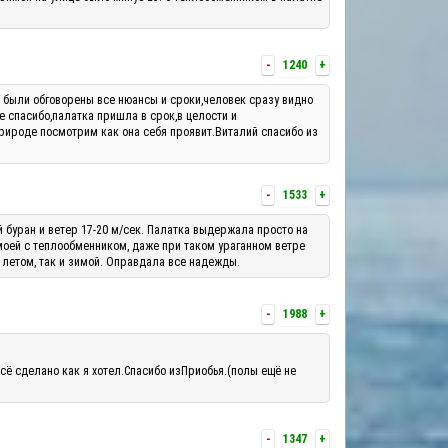
-
1240
+
м были обговорены все нюансы и сроки,человек сразу видно
е спасибо,палатка пришла в срок,в целости и
рироде посмотрим как она себя проявит.Виталий спасибо из
-
1533
+
й буран и ветер 17-20 м/сек. Палатка выдержала просто на
 моей с теплообменником, даже при таком ураганном ветре
 летом, так и зимой. Оправдала все надежды.
-
1988
+
сё сделано как я хотел.Спасибо изПриобья.(полы ещё не
-
1347
+