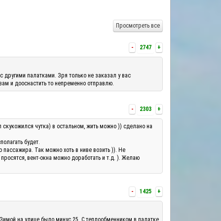
Просмотреть все
-
2747
+
с другими палатками. Зря только не заказал у вас
 вам и дооснастить то непременно отправлю.
-
2303
+
л скукожился чутка) в остальном, жить можно )) сделано на
полагать будет.
ассажира. Так можно хоть в ниве возить )). Не
росятся, вент-окна можно доработать и т.д. ). Желаю
-
1425
+
 Зимой на улице было минус 25. С теплообменником в палатке