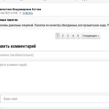
алентина Владимировна Котова
 Авг 2021 в 18:40
#
Ответить
чные палатки
очень довольны покупкой. Палатки по качеству обалденные, все прошито,как надо. Р
1
2
3
4
5
Следующая »
вить комментарий