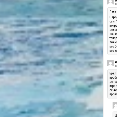
Д
10
Палат
Народ
сайт 
понра
делаю
Заказ
тепер
2мину
кто б
кто х
И
1
Брал 
пробл
денеш
играе
её Ас
произ
Ш