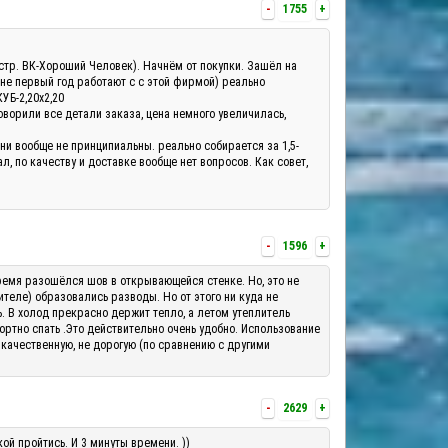
-
1755
+
а(стр. ВК-Хороший Человек). Начнём от покупки. Зашёл на
 не первый год работают с с этой фирмой) реально
КУБ-2,20х2,20
оворили все детали заказа, цена немного увеличилась,
они вообще не принципиальны. реально собирается за 1,5-
, по качеству и доставке вообще нет вопросов. Как совет,
-
1596
+
о время разошёлся шов в открывающейся стенке. Но, это не
теле) образовались разводы. Но от этого ни куда не
ь. В холод прекрасно держит тепло, а летом утеплитель
ортно спать .Это действительно очень удобно. Использование
 качественную, не дорогую (по сравнению с другими
-
2629
+
ой пройтись. И 3 минуты времени. ))