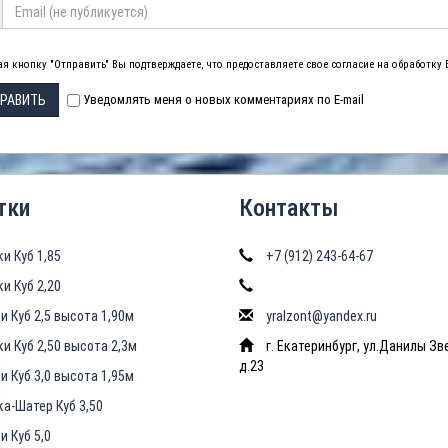
я кнопку "Отправить" Вы подтверждаете, что предоставляете свое согласие на обработку
РАВИТЬ
Уведомлять меня о новых комментариях по E-mail
тки
Контакты
ки Куб 1,85
+7 (912) 243-64-67
ки Куб 2,20
и Куб 2,5 высота 1,90м
yralzont@yandex.ru
ки Куб 2,50 высота 2,3м
г. Екатеринбург, ул.Данилы Зв
д.23
и Куб 3,0 высота 1,95м
ка-Шатер Куб 3,50
и Куб 5,0