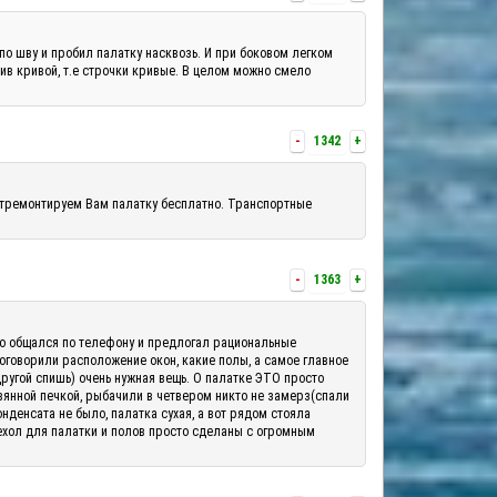
по шву и пробил палатку насквозь. И при боковом легком
шив кривой, т.е строчки кривые. В целом можно смело
-
1342
+
отремонтируем Вам палатку бесплатно. Транспортные
-
1363
+
шо общался по телефону и предлогал рациональные
 оговорили расположение окон, какие полы, а самое главное
другой спишь) очень нужная вещь. О палатке ЭТО просто
вянной печкой, рыбачили в четвером никто не замерз(спали
денсата не было, палатка сухая, а вот рядом стояла
ехол для палатки и полов просто сделаны с огромным
.