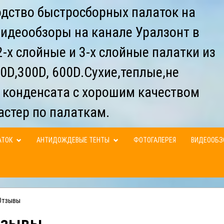
дство быстросборных палаток на
видеообзоры на канале Уралзонт в
-х слойные и 3-х слойные палатки из
0D,300D, 600D.Сухие,теплые,не
 конденсата с хорошим качеством
астер по палаткам.
АТОК
АНТИДОЖДЕВЫЕ ТЕНТЫ
ФОТОГАЛЕРЕЯ
ВИДЕООБ
Отзывы