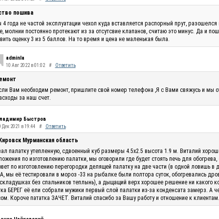
ство пошива
 4 года не частой эксплуатации чехол куда вставляется распорный прут, разошелся 
, молнии постоянно протекают из за отсутсвие клапанов, считаю это минус. Да и по
вить оценку 3 из 5 баллов. На то время и цена не маленькая была.
adminla
10 Авг 2022 в 01:02
#
Ответить
емонт
сли Вам необходим ремонт, пришлите свой номер телефона ,Я с Вами свяжусь и мы 
асходы за наш счет.
ладимир Быстров
 Дек 2021 в 19:44
#
Ответить
 Кировск Мурманская область
ал палатку утепленную, сдвоенный куб размеры 4.5х2.5 высота 1.9 м. Виталий хоро
ожения по изготовлению палатки, мы оговорили где будет стоять печь для обогрева,
овет по изготовлению перегородки делящей палатку на две части (в одной ловишь в 
, мы её тестировали в мороз -33 на рыбалке были полтора суток, обогревались дро
складушках без спальников теплынь), а дыщащий верх хорошее решение ни какого кон
ка БЕРЕГ её ели собрали мужики первый слой палатки из-за конденсата замерз. А ч
ом. Короче пататка ЗАЧЕТ. Виталий спасибо за Вашу работу и отношение к клиентам