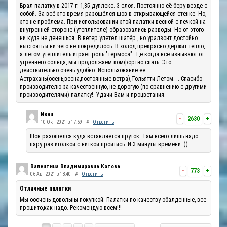
Брал палатку в 2017 г. 1,85 дуплекс. 3 слоя. Постоянно её беру везде с
собой. За всё это время разошёлся шов в открывающейся стенке. Но,
это не проблема. При использовании этой палатки весной с печкой на
внутренней стороне (утеплителе) образовались разводы. Но от этого
ни куда не денешься. В ветер улетел шатёр , но уралзонт достойно
выстоять и ни чего не повредилось. В холод прекрасно держит тепло,
а летом утеплитель играет роль "термоса". Т,е когда все изнывают от
утреннего солнца, мы продолжаем комфортно спать .Это
действительно очень удобно. Использование её
Астрахань(осень,весна,постоянные ветра),Тольятти Летом. .. Спасибо
производителю за качественную, не дорогую (по сравнению с другими
производителями) палатку!. Удачи Вам и процветания.
Иван
-
2630
+
10 Окт 2021 в 17:59
#
Ответить
Шов разошёлся куда вставляется пруток. Там всего лишь надо
пару раз иголкой с ниткой пройтись. И 3 минуты времени. ))
Валентина Владимировна Котова
-
773
+
06 Авг 2021 в 18:40
#
Ответить
Отличные палатки
Мы ооочень довольны покупкой. Палатки по качеству обалденные, все
прошито,как надо. Рекомендую всем!!!