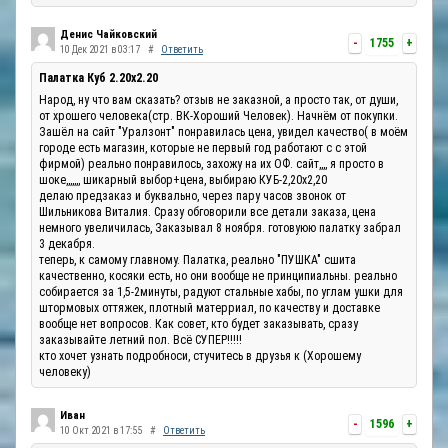
Денис Чайковский
-
1755
+
10 Дек 2021 в 03:17
#
Ответить
Палатка Куб 2.20x2.20
Народ, ну что вам сказать? отзыв не заказной, а просто так, от души,
от хрошего человека(стр. ВК-Хороший Человек). Начнём от покупки.
Зашёл на сайт "Уралзонт" понравилась цена, увидел качество( в моём
городе есть магазин, которые не первый год работают с с этой
фирмой) реально понравилось, захожу на их ОФ. сайт,,,, я просто в
шоке,,,,,,, шикарный выбор+цена, выбираю КУБ-2,20х2,20
делаю предзаказ и буквально, через пару часов звонок от
Шильникова Виталия. Сразу обговорили все детали заказа, цена
немного увеличилась, Заказывал 8 ноября. готовуюю палатку забрал
3 декабря.
теперь, к самому главному. Палатка, реально "ПУШКА" сшита
качественно, косяки есть, но они вообще не принципиальны. реально
собирается за 1,5-2минуты, радуют стальные хабы, по углам ушки для
штормовых оттяжек, плотный матерриал, по качеству и доставке
вообще нет вопросов. Как совет, кто будет заказывать, сразу
заказывайте летний пол. Всё СУПЕР!!!!!
кто хочет узнать подробноси, стучитесь в друзья к (Хорошему
человеку)
Иван
-
1596
+
10 Окт 2021 в 17:55
#
Ответить