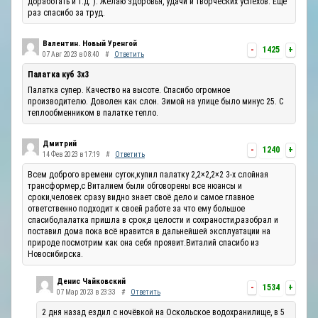
доработать и т.д. ). Желаю здоровья, удачи и творческих успехов. Ещё
раз спасибо за труд.
Валентин. Новый Уренгой
-
1425
+
07 Авг 2023 в 08:40
#
Ответить
Палатка куб 3х3
Палатка супер. Качество на высоте. Спасибо огромное
производителю. Доволен как слон. Зимой на улице было минус 25. С
теплообменником в палатке тепло.
Дмитрий
-
1240
+
14 Фев 2023 в 17:19
#
Ответить
Всем доброго времени суток,купил палатку 2,2×2,2×2 3-х слойная
трансформер,с Виталием были обговорены все нюансы и
сроки,человек сразу видно знает своё дело и самое главное
ответственно подходит к своей работе за что ему большое
спасибо,палатка пришла в срок,в целости и сохраности,разобрал и
поставил дома пока всё нравится в дальнейшей эксплуатации на
природе посмотрим как она себя проявит.Виталий спасибо из
Новосибирска.
Денис Чайковский
-
1534
+
07 Мар 2023 в 23:33
#
Ответить
2 дня назад ездил с ночёвкой на Оскольское водохранилище, в 5