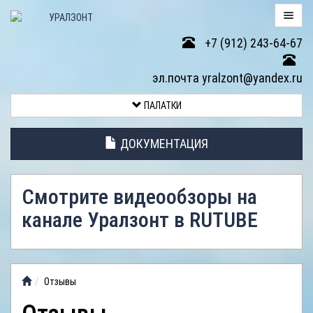
+7 (912) 243-64-67
ПАЛАТКИ
эл.почта yralzont@yandex.ru
ВОЗВРАТ
ПАЛАТКИ
ТОВАРА
ДОКУМЕНТАЦИЯ
ЭЛЕМЕНТЫ
ПАЛАТОК
Смотрите видеообзоры на
АНТИДОЖДЕВЫЕ
канале Уралзонт в RUTUBE
ТЕНТЫ
ФОТОГАЛЕРЕЯ
Отзывы
ВИДЕООБЗОР