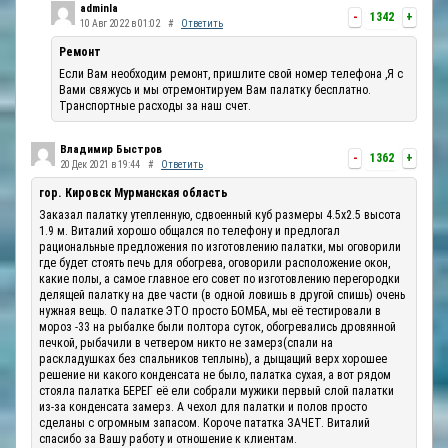
adminla
-
1342
+
10 Авг 2022 в 01:02
#
Ответить
Ремонт
Если Вам необходим ремонт, пришлите свой номер телефона ,Я с
Вами свяжусь и мы отремонтируем Вам палатку бесплатно.
Транспортные расходы за наш счет.
Владимир Быстров
-
1362
+
20 Дек 2021 в 19:44
#
Ответить
гор. Кировск Мурманская область
Заказал палатку утепленную, сдвоенный куб размеры 4.5х2.5 высота
1.9 м. Виталий хорошо общался по телефону и предлогал
рациональные предложения по изготовлению палатки, мы оговорили
где будет стоять печь для обогрева, оговорили расположение окон,
какие полы, а самое главное его совет по изготовлению перегородки
делящей палатку на две части (в одной ловишь в другой спишь) очень
нужная вещь. О палатке ЭТО просто БОМБА, мы её тестировали в
мороз -33 на рыбалке были полтора суток, обогревались дровянной
печкой, рыбачили в четвером никто не замерз(спали на
раскладушках без спальников теплынь), а дыщащий верх хорошее
решение ни какого конденсата не было, палатка сухая, а вот рядом
стояла палатка БЕРЕГ её ели собрали мужики первый слой палатки
из-за конденсата замерз. А чехол для палатки и полов просто
сделаны с огромным запасом. Короче пататка ЗАЧЕТ. Виталий
спасибо за Вашу работу и отношение к клиентам.