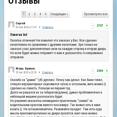
Отзывы
ОТЗЫВЫ
1
2
3
4
5
Следующая »
Просмотреть все
КОНТАКТЫ
Сергей
-
2747
+
30 Ноя 2023 в 11:07
#
Ответить
Палатка 3х3
Палатка отличная! Не пожалел что заказал у Вас. Все сделано
качественно по сравнению с другими палатками. Зря только не
заказал у вас дополнительно окон на каждую сторону и вторую дверь.
Но если будет можно отправитт к вам и дооснастить то непременно
отправлю.
Игорь. Брянск.
-
2304
+
23 Авг 2023 в 23:29
#
Ответить
Спасибо за "домик" 1,85 дуплекс. Печку сам делал. Как баню топил,
стянуло верх(материал скукожился чутка) в остальном, жить можно ))
сделано на совесть. Пользую не первый год.
Долго не решался из за габаритов(длина), думал проблематично в
небольшой машине располагать будет.
Но решение оказалось неожиданно практичным, "сажаю" за
водительским креслом вместо пассажира. Так можно хоть в ниве
возить )). Не останавливайтесь. Развивайте продукт. Там есть куда
мысль приложить(клапана на двери просятся, вент-окна можно