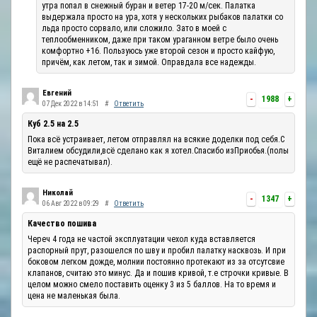
утра попал в снежный буран и ветер 17-20 м/сек. Палатка
выдержала просто на ура, хотя у нескольких рыбаков палатки со
льда просто сорвало, или сложило. Зато в моей с
теплообменником, даже при таком ураганном ветре было очень
комфортно +16. Пользуюсь уже второй сезон и просто кайфую,
причём, как летом, так и зимой. Оправдала все надежды.
Евгений
-
1988
+
07 Дек 2022 в 14:51
#
Ответить
Куб 2.5 на 2.5
Пока всё устраивает, летом отправлял на всякие доделки под себя.С
Виталием обсудили,всё сделано как я хотел.Спасибо изПриобья.(полы
ещё не распечатывал).
Николай
-
1347
+
06 Авг 2022 в 09:29
#
Ответить
Качество пошива
Череч 4 года не частой эксплуатации чехол куда вставляется
распорный прут, разошелся по шву и пробил палатку насквозь. И при
боковом легком дожде, молнии постоянно протекают из за отсутсвие
клапанов, считаю это минус. Да и пошив кривой, т.е строчки кривые. В
целом можно смело поставить оценку 3 из 5 баллов. На то время и
цена не маленькая была.