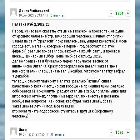
Денис Чайковский
-
1754
+
10 Дек 2021 в 03:17
#
Ответить
Палатка Куб 2.20x2.20
Народ, ну что вам сказать? отзыв не заказной, а просто так, от души,
от хрошего человека(стр. ВК-Хороший Человек). Начнём от покупки.
Зашёл на сайт "Уралзонт" понравилась цена, увидел качество( в моём
городе есть магазин, которые не первый год работают с с этой
фирмой) реально понравилось, захожу на их ОФ. сайт,,,, я просто в
шоке,,,,,,, шикарный выбор+цена, выбираю КУБ-2,20х2,20
делаю предзаказ и буквально, через пару часов звонок от
Шильникова Виталия. Сразу обговорили все детали заказа, цена
немного увеличилась, Заказывал 8 ноября. готовуюю палатку забрал
3 декабря.
теперь, к самому главному. Палатка, реально "ПУШКА" сшита
качественно, косяки есть, но они вообще не принципиальны. реально
собирается за 1,5-2минуты, радуют стальные хабы, по углам ушки для
штормовых оттяжек, плотный матерриал, по качеству и доставке
вообще нет вопросов. Как совет, кто будет заказывать, сразу
заказывайте летний пол. Всё СУПЕР!!!!!
кто хочет узнать подробноси, стучитесь в друзья к (Хорошему
человеку)
Иван
-
1596
+
10 Окт 2021 в 17:55
#
Ответить