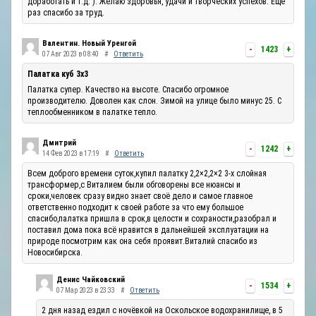
доработать и т.д. ). Желаю здоровья, удачи и творческих успехов. Ещё
раз спасибо за труд.
Валентин. Новый Уренгой
-
1423
+
07 Авг 2023 в 08:40
#
Ответить
Палатка куб 3х3
Палатка супер. Качество на высоте. Спасибо огромное
производителю. Доволен как слон. Зимой на улице было минус 25. С
теплообменником в палатке тепло.
Дмитрий
-
1242
+
14 Фев 2023 в 17:19
#
Ответить
Всем доброго времени суток,купил палатку 2,2×2,2×2 3-х слойная
трансформер,с Виталием были обговорены все нюансы и
сроки,человек сразу видно знает своё дело и самое главное
ответственно подходит к своей работе за что ему большое
спасибо,палатка пришла в срок,в целости и сохраности,разобрал и
поставил дома пока всё нравится в дальнейшей эксплуатации на
природе посмотрим как она себя проявит.Виталий спасибо из
Новосибирска.
Денис Чайковский
-
1534
+
07 Мар 2023 в 23:33
#
Ответить
2 дня назад ездил с ночёвкой на Оскольское водохранилище, в 5