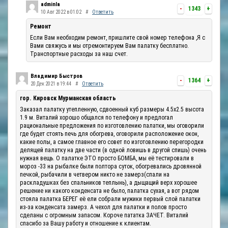
adminla
-
1343
+
10 Авг 2022 в 01:02
#
Ответить
Ремонт
Если Вам необходим ремонт, пришлите свой номер телефона ,Я с
Вами свяжусь и мы отремонтируем Вам палатку бесплатно.
Транспортные расходы за наш счет.
Владимир Быстров
-
1364
+
20 Дек 2021 в 19:44
#
Ответить
гор. Кировск Мурманская область
Заказал палатку утепленную, сдвоенный куб размеры 4.5х2.5 высота
1.9 м. Виталий хорошо общался по телефону и предлогал
рациональные предложения по изготовлению палатки, мы оговорили
где будет стоять печь для обогрева, оговорили расположение окон,
какие полы, а самое главное его совет по изготовлению перегородки
делящей палатку на две части (в одной ловишь в другой спишь) очень
нужная вещь. О палатке ЭТО просто БОМБА, мы её тестировали в
мороз -33 на рыбалке были полтора суток, обогревались дровянной
печкой, рыбачили в четвером никто не замерз(спали на
раскладушках без спальников теплынь), а дыщащий верх хорошее
решение ни какого конденсата не было, палатка сухая, а вот рядом
стояла палатка БЕРЕГ её ели собрали мужики первый слой палатки
из-за конденсата замерз. А чехол для палатки и полов просто
сделаны с огромным запасом. Короче пататка ЗАЧЕТ. Виталий
спасибо за Вашу работу и отношение к клиентам.