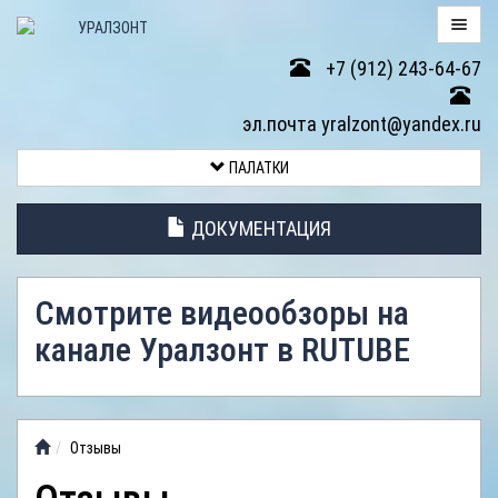
+7 (912) 243-64-67
ПАЛАТКИ
эл.почта yralzont@yandex.ru
ВОЗВРАТ
ПАЛАТКИ
ТОВАРА
ДОКУМЕНТАЦИЯ
ЭЛЕМЕНТЫ
ПАЛАТОК
Смотрите видеообзоры на
АНТИДОЖДЕВЫЕ
канале Уралзонт в RUTUBE
ТЕНТЫ
ФОТОГАЛЕРЕЯ
Отзывы
ВИДЕООБЗОР