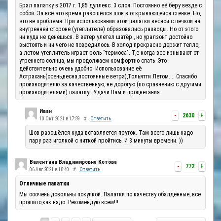
Брал палатку в 2017 г. 1,85 дуплекс. 3 слоя. Постоянно её беру везде с
собой. За всё это время разошёлся шов в открывающейся стенке. Но,
это не проблема. При использовании этой палатки весной с печкой на
внутренней стороне (утеплителе) образовались разводы. Но от этого
ни куда не денешься. В ветер улетел шатёр , но уралзонт достойно
выстоять и ни чего не повредилось. В холод прекрасно держит тепло,
а летом утеплитель играет роль "термоса". Т,е когда все изнывают от
утреннего солнца, мы продолжаем комфортно спать .Это
действительно очень удобно. Использование её
Астрахань(осень,весна,постоянные ветра),Тольятти Летом. .. Спасибо
производителю за качественную, не дорогую (по сравнению с другими
производителями) палатку!. Удачи Вам и процветания.
Иван
-
2630
+
10 Окт 2021 в 17:59
#
Ответить
Шов разошёлся куда вставляется пруток. Там всего лишь надо
пару раз иголкой с ниткой пройтись. И 3 минуты времени. ))
Валентина Владимировна Котова
-
772
+
06 Авг 2021 в 18:40
#
Ответить
Отличные палатки
Мы ооочень довольны покупкой. Палатки по качеству обалденные, все
прошито,как надо. Рекомендую всем!!!