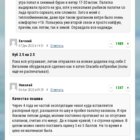
утра попал в снежный буран и ветер 17-20 м/сек. Палатка
выдержала просто на ура, хотя у нескольких рыбаков палатки со
льда просто сорвало, или сложило. Зато в моей с
теплообменником, даже при таком ураганном ветре было очень
комфортно +16. Пользуюсь уже второй сезон и просто кайфую,
причём, как летом, так и зимой. Оправдала все надежды.
Евгений
-
1989
+
07 Дек 2022 в 14:51
#
Ответить
Куб 2.5 на 2.5
Пока всё устраивает, летом отправлял на всякие доделки под себя.С
Виталием обсудили,всё сделано как я хотел.Спасибо изПриобья.(полы
ещё не распечатывал).
Николай
-
1347
+
06 Авг 2022 в 09:29
#
Ответить
Качество пошива
Череч 4 года не частой эксплуатации чехол куда вставляется
распорный прут, разошелся по шву и пробил палатку насквозь. И при
боковом легком дожде, молнии постоянно протекают из за отсутсвие
клапанов, считаю это минус. Да и пошив кривой, т.е строчки кривые. В
целом можно смело поставить оценку 3 из 5 баллов. На то время и
цена не маленькая была.