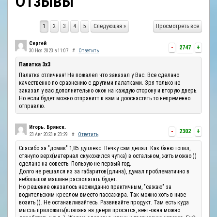
Отзывы
ОТЗЫВЫ
1
2
3
4
5
Следующая »
Просмотреть все
КОНТАКТЫ
Сергей
-
2747
+
30 Ноя 2023 в 11:07
#
Ответить
Палатка 3х3
Палатка отличная! Не пожалел что заказал у Вас. Все сделано
качественно по сравнению с другими палатками. Зря только не
заказал у вас дополнительно окон на каждую сторону и вторую дверь.
Но если будет можно отправитт к вам и дооснастить то непременно
отправлю.
Игорь. Брянск.
-
2302
+
23 Авг 2023 в 23:29
#
Ответить
Спасибо за "домик" 1,85 дуплекс. Печку сам делал. Как баню топил,
стянуло верх(материал скукожился чутка) в остальном, жить можно ))
сделано на совесть. Пользую не первый год.
Долго не решался из за габаритов(длина), думал проблематично в
небольшой машине располагать будет.
Но решение оказалось неожиданно практичным, "сажаю" за
водительским креслом вместо пассажира. Так можно хоть в ниве
возить )). Не останавливайтесь. Развивайте продукт. Там есть куда
мысль приложить(клапана на двери просятся, вент-окна можно