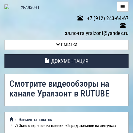
+7 (912) 243-64-67
ПАЛАТКИ
эл.почта yralzont@yandex.ru
ВОЗВРАТ
ПАЛАТКИ
ТОВАРА
ДОКУМЕНТАЦИЯ
ЭЛЕМЕНТЫ
ПАЛАТОК
Смотрите видеообзоры на
АНТИДОЖДЕВЫЕ
канале Уралзонт в RUTUBE
ТЕНТЫ
ФОТОГАЛЕРЕЯ
Элементы палаток
ВИДЕООБЗОР
7) Окно открытое из пленки -35град съемное на липучках