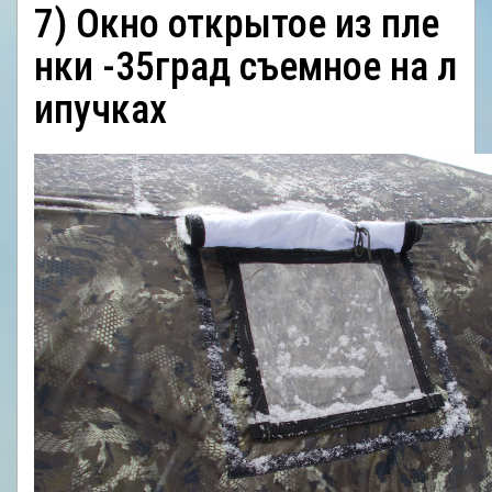
7) Окно открытое из пле
ОТЗЫВЫ
нки -35град съемное на л
КОНТАКТЫ
ипучках