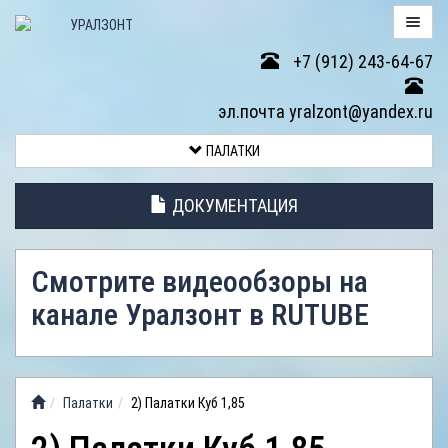
+7 (912) 243-64-67
ПАЛАТКИ
эл.почта yralzont@yandex.ru
ВОЗВРАТ
ПАЛАТКИ
ТОВАРА
ДОКУМЕНТАЦИЯ
ЭЛЕМЕНТЫ
ПАЛАТОК
Смотрите видеообзоры на
АНТИДОЖДЕВЫЕ
канале Уралзонт в RUTUBE
ТЕНТЫ
ФОТОГАЛЕРЕЯ
Палатки
2) Палатки Куб 1,85
ВИДЕООБЗОР