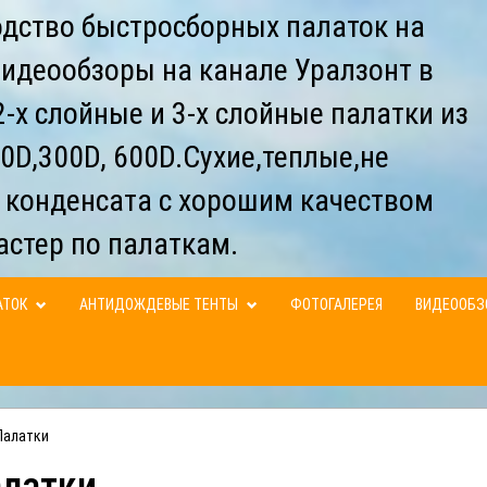
дство быстросборных палаток на
видеообзоры на канале Уралзонт в
-х слойные и 3-х слойные палатки из
0D,300D, 600D.Сухие,теплые,не
 конденсата с хорошим качеством
астер по палаткам.
АТОК
АНТИДОЖДЕВЫЕ ТЕНТЫ
ФОТОГАЛЕРЕЯ
ВИДЕООБ
Палатки