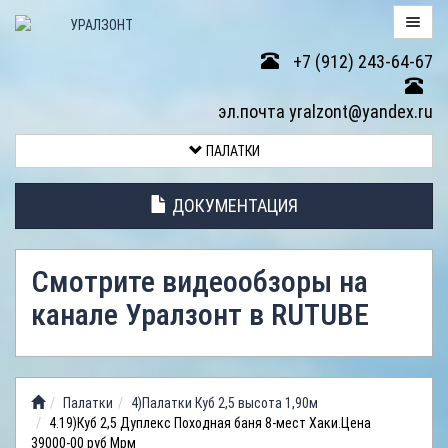
+7 (912) 243-64-67
ПАЛАТКИ
эл.почта yralzont@yandex.ru
ВОЗВРАТ
ПАЛАТКИ
ТОВАРА
ДОКУМЕНТАЦИЯ
ЭЛЕМЕНТЫ
ПАЛАТОК
Смотрите видеообзоры на
АНТИДОЖДЕВЫЕ
канале Уралзонт в RUTUBE
ТЕНТЫ
ФОТОГАЛЕРЕЯ
Палатки
4)Палатки Куб 2,5 высота 1,90м
ВИДЕООБЗОР
4.19)Куб 2,5 Дуплекс Походная баня 8-мест Хаки.Цена
39000-00 руб Мрм