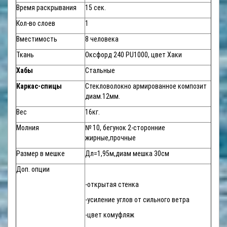
Время раскрывания
15 сек.
Кол-во слоев
1
Вместимость
8 человека
Ткань
Оксфорд 240 PU1000, цвет Хаки
Хабы
Стальные
Каркас-спицы
Стекловолокно армированное композит
диам.12мм.
Вес
16кг.
Молния
№ 10, бегунок 2-сторонние
жирные,прочные
Размер в мешке
Дл=1,95м,диам мешка 30см
Доп. опции
-открытая стенка
-усиление углов от сильного ветра
-цвет комуфляж