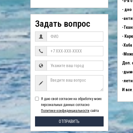
-5-я 
- дно
-анти
Задать вопрос
-Ткан
-
Карк
-Хаба
-Мо
Доп. 
-дымо
-летн
И все
Я даю своё согласие на обработку моих
персональных данных согласно
Политике конфиденциальности
сайта
ОТПРАВИТЬ