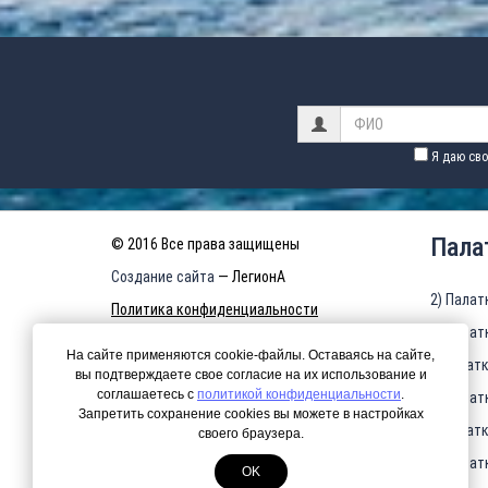
Я даю сво
Пала
© 2016 Все права защищены
Создание сайта
— ЛегионА
2) Палат
Политика конфиденциальности
3) Палат
КАРТА САЙТА
На сайте применяются cookie-файлы. Оставаясь на сайте,
4)Палатк
вы подтверждаете свое согласие на их использование и
соглашаетесь с
политикой конфиденциальности
.
5) Палат
Запретить сохранение cookies вы можете в настройках
6)Палатк
своего браузера.
7) Палат
OK