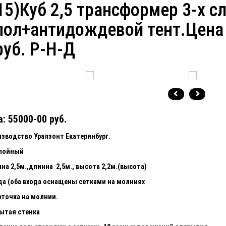
15)Куб 2,5 трансформер 3-х с
пол+антидождевой тент.Цена
руб. Р-Н-Д
: 55000-00 руб.
изводство Уралзонт Екатеринбург.
слойный
на 2,5м.,длинна 2,5м., высота 2,2м.(высота)
да (оба входа оснащены сетками на молниях
рточка на молнии.
ытая стенка