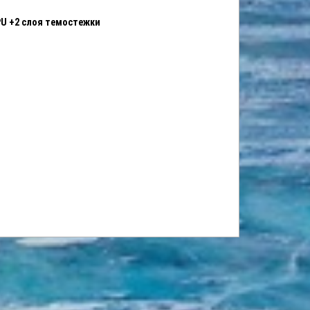
PU +2 слоя темостежки
ая баня