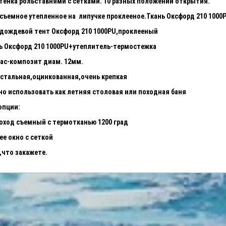
стенка рольставнями с сетками. 10 разных положений открытия.
 съемное утепленное на липучке проклееное.Ткань Оксфорд 210 1000
дождевой тент Оксфорд 210 1000
PU
,проклееный
ь Оксфорд 210 1000PU+утеплитель-термостежка
ас-композит диам. 12мм.
 стальная,оцинкованная,очень крепкая
жно использовать как летняя столовая или походн
опции:
ход съемный с термотканью 1200 град
ее окно с сеткой
 ,что закажете.