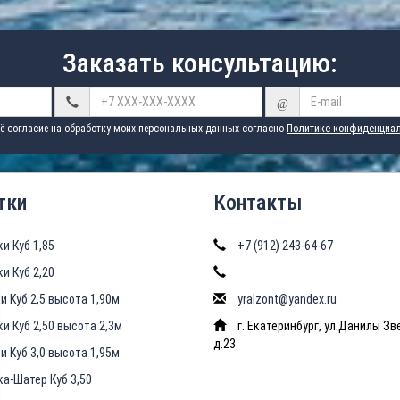
Заказать консультацию:
@
ё согласие на обработку моих персональных данных согласно
Политике конфиденциал
тки
Контакты
ки Куб 1,85
+7 (912) 243-64-67
ки Куб 2,20
и Куб 2,5 высота 1,90м
yralzont@yandex.ru
ки Куб 2,50 высота 2,3м
г. Екатеринбург, ул.Данилы Зв
д.23
и Куб 3,0 высота 1,95м
ка-Шатер Куб 3,50