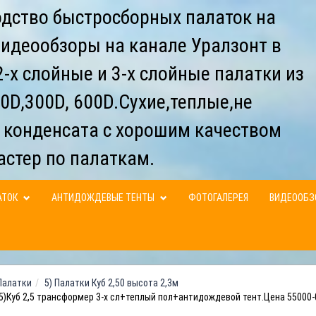
дство быстросборных палаток на
видеообзоры на канале Уралзонт в
-х слойные и 3-х слойные палатки из
0D,300D, 600D.Сухие,теплые,не
 конденсата с хорошим качеством
астер по палаткам.
АТОК
АНТИДОЖДЕВЫЕ ТЕНТЫ
ФОТОГАЛЕРЕЯ
ВИДЕООБ
Палатки
5) Палатки Куб 2,50 высота 2,3м
5)Куб 2,5 трансформер 3-х сл+теплый пол+антидождевой тент.Цена 55000-0