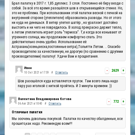
Брал палатку в 2017 г. 1,85 дуплекс. 3 слоя. Постоянно её беру везде с
собой. За всё это время разошёлся шов в открывающейся стенке. Но,
это не проблема. При использовании этой палатки весной с печкой на
внутренней стороне (утеплителе) образовались разводы. Но от этого
ни куда не денешься. В ветер улетел шатёр , но уралзонт достойно
выстоять и ни чего не повредилось. В холод прекрасно держит тепло,
а летом утеплитель играет роль "термоса". Т,е когда все изнывают от
утреннего солнца, мы продолжаем комфортно спать .Это
действительно очень удобно. Использование её
Астрахань(осень,весна,постоянные ветра),Тольятти Летом. .. Спасибо
производителю за качественную, не дорогую (по сравнению с другими
производителями) палатку!. Удачи Вам и процветания.
Иван
-
2629
+
10 Окт 2021 в 17:59
#
Ответить
Шов разошёлся куда вставляется пруток. Там всего лишь надо
пару раз иголкой с ниткой пройтись. И 3 минуты времени. ))
Валентина Владимировна Котова
-
772
+
06 Авг 2021 в 18:40
#
Ответить
Отличные палатки
Мы ооочень довольны покупкой. Палатки по качеству обалденные, все
прошито,как надо. Рекомендую всем!!!