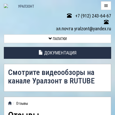
+7 (912) 243-64-67
ПАЛАТКИ
эл.почта yralzont@yandex.ru
ВОЗВРАТ
ПАЛАТКИ
ТОВАРА
ДОКУМЕНТАЦИЯ
ЭЛЕМЕНТЫ
ПАЛАТОК
Смотрите видеообзоры на
АНТИДОЖДЕВЫЕ
канале Уралзонт в RUTUBE
ТЕНТЫ
ФОТОГАЛЕРЕЯ
Отзывы
ВИДЕООБЗОР