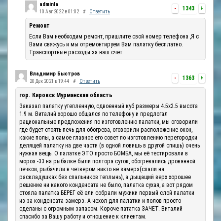
adminla
-
1343
+
10 Авг 2022 в 01:02
#
Ответить
Ремонт
Если Вам необходим ремонт, пришлите свой номер телефона ,Я с
Вами свяжусь и мы отремонтируем Вам палатку бесплатно.
Транспортные расходы за наш счет.
Владимир Быстров
-
1363
+
20 Дек 2021 в 19:44
#
Ответить
гор. Кировск Мурманская область
Заказал палатку утепленную, сдвоенный куб размеры 4.5х2.5 высота
1.9 м. Виталий хорошо общался по телефону и предлогал
рациональные предложения по изготовлению палатки, мы оговорили
где будет стоять печь для обогрева, оговорили расположение окон,
какие полы, а самое главное его совет по изготовлению перегородки
делящей палатку на две части (в одной ловишь в другой спишь) очень
нужная вещь. О палатке ЭТО просто БОМБА, мы её тестировали в
мороз -33 на рыбалке были полтора суток, обогревались дровянной
печкой, рыбачили в четвером никто не замерз(спали на
раскладушках без спальников теплынь), а дыщащий верх хорошее
решение ни какого конденсата не было, палатка сухая, а вот рядом
стояла палатка БЕРЕГ её ели собрали мужики первый слой палатки
из-за конденсата замерз. А чехол для палатки и полов просто
сделаны с огромным запасом. Короче пататка ЗАЧЕТ. Виталий
спасибо за Вашу работу и отношение к клиентам.