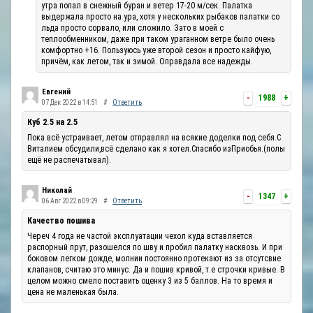
утра попал в снежный буран и ветер 17-20 м/сек. Палатка
выдержала просто на ура, хотя у нескольких рыбаков палатки со
льда просто сорвало, или сложило. Зато в моей с
теплообменником, даже при таком ураганном ветре было очень
комфортно +16. Пользуюсь уже второй сезон и просто кайфую,
причём, как летом, так и зимой. Оправдала все надежды.
Евгений
-
1988
+
07 Дек 2022 в 14:51
#
Ответить
Куб 2.5 на 2.5
Пока всё устраивает, летом отправлял на всякие доделки под себя.С
Виталием обсудили,всё сделано как я хотел.Спасибо изПриобья.(полы
ещё не распечатывал).
Николай
-
1347
+
06 Авг 2022 в 09:29
#
Ответить
Качество пошива
Череч 4 года не частой эксплуатации чехол куда вставляется
распорный прут, разошелся по шву и пробил палатку насквозь. И при
боковом легком дожде, молнии постоянно протекают из за отсутсвие
клапанов, считаю это минус. Да и пошив кривой, т.е строчки кривые. В
целом можно смело поставить оценку 3 из 5 баллов. На то время и
цена не маленькая была.