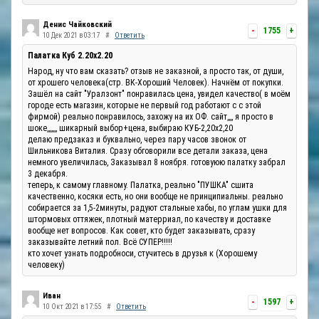
Денис Чайковский
-
1755
+
10 Дек 2021 в 03:17
#
Ответить
Палатка Куб 2.20x2.20
Народ, ну что вам сказать? отзыв не заказной, а просто так, от души,
от хрошего человека(стр. ВК-Хороший Человек). Начнём от покупки.
Зашёл на сайт "Уралзонт" понравилась цена, увидел качество( в моём
городе есть магазин, которые не первый год работают с с этой
фирмой) реально понравилось, захожу на их ОФ. сайт,,,, я просто в
шоке,,,,,,, шикарный выбор+цена, выбираю КУБ-2,20х2,20
делаю предзаказ и буквально, через пару часов звонок от
Шильникова Виталия. Сразу обговорили все детали заказа, цена
немного увеличилась, Заказывал 8 ноября. готовуюю палатку забрал
3 декабря.
теперь, к самому главному. Палатка, реально "ПУШКА" сшита
качественно, косяки есть, но они вообще не принципиальны. реально
собирается за 1,5-2минуты, радуют стальные хабы, по углам ушки для
штормовых оттяжек, плотный матерриал, по качеству и доставке
вообще нет вопросов. Как совет, кто будет заказывать, сразу
заказывайте летний пол. Всё СУПЕР!!!!!
кто хочет узнать подробноси, стучитесь в друзья к (Хорошему
человеку)
Иван
-
1597
+
10 Окт 2021 в 17:55
#
Ответить