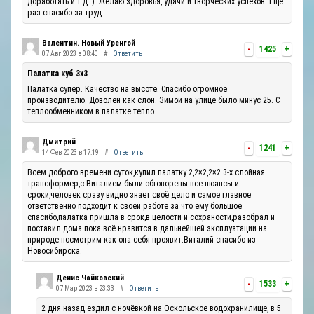
доработать и т.д. ). Желаю здоровья, удачи и творческих успехов. Ещё
раз спасибо за труд.
Валентин. Новый Уренгой
-
1425
+
07 Авг 2023 в 08:40
#
Ответить
Палатка куб 3х3
Палатка супер. Качество на высоте. Спасибо огромное
производителю. Доволен как слон. Зимой на улице было минус 25. С
теплообменником в палатке тепло.
Дмитрий
-
1241
+
14 Фев 2023 в 17:19
#
Ответить
Всем доброго времени суток,купил палатку 2,2×2,2×2 3-х слойная
трансформер,с Виталием были обговорены все нюансы и
сроки,человек сразу видно знает своё дело и самое главное
ответственно подходит к своей работе за что ему большое
спасибо,палатка пришла в срок,в целости и сохраности,разобрал и
поставил дома пока всё нравится в дальнейшей эксплуатации на
природе посмотрим как она себя проявит.Виталий спасибо из
Новосибирска.
Денис Чайковский
-
1533
+
07 Мар 2023 в 23:33
#
Ответить
2 дня назад ездил с ночёвкой на Оскольское водохранилище, в 5