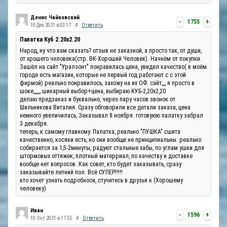
Денис Чайковский
-
1755
+
10 Дек 2021 в 03:17
#
Ответить
Палатка Куб 2.20x2.20
Народ, ну что вам сказать? отзыв не заказной, а просто так, от души,
от хрошего человека(стр. ВК-Хороший Человек). Начнём от покупки.
Зашёл на сайт "Уралзонт" понравилась цена, увидел качество( в моём
городе есть магазин, которые не первый год работают с с этой
фирмой) реально понравилось, захожу на их ОФ. сайт,,,, я просто в
шоке,,,,,,, шикарный выбор+цена, выбираю КУБ-2,20х2,20
делаю предзаказ и буквально, через пару часов звонок от
Шильникова Виталия. Сразу обговорили все детали заказа, цена
немного увеличилась, Заказывал 8 ноября. готовуюю палатку забрал
3 декабря.
теперь, к самому главному. Палатка, реально "ПУШКА" сшита
качественно, косяки есть, но они вообще не принципиальны. реально
собирается за 1,5-2минуты, радуют стальные хабы, по углам ушки для
штормовых оттяжек, плотный матерриал, по качеству и доставке
вообще нет вопросов. Как совет, кто будет заказывать, сразу
заказывайте летний пол. Всё СУПЕР!!!!!
кто хочет узнать подробноси, стучитесь в друзья к (Хорошему
человеку)
Иван
-
1596
+
10 Окт 2021 в 17:55
#
Ответить