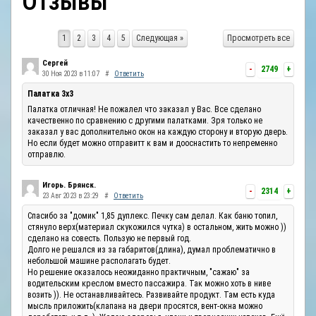
Отзывы
ОТЗЫВЫ
1
2
3
4
5
Следующая »
Просмотреть все
КОНТАКТЫ
Сергей
-
2749
+
30 Ноя 2023 в 11:07
#
Ответить
Палатка 3х3
Палатка отличная! Не пожалел что заказал у Вас. Все сделано
качественно по сравнению с другими палатками. Зря только не
заказал у вас дополнительно окон на каждую сторону и вторую дверь.
Но если будет можно отправитт к вам и дооснастить то непременно
отправлю.
Игорь. Брянск.
-
2314
+
23 Авг 2023 в 23:29
#
Ответить
Спасибо за "домик" 1,85 дуплекс. Печку сам делал. Как баню топил,
стянуло верх(материал скукожился чутка) в остальном, жить можно ))
сделано на совесть. Пользую не первый год.
Долго не решался из за габаритов(длина), думал проблематично в
небольшой машине располагать будет.
Но решение оказалось неожиданно практичным, "сажаю" за
водительским креслом вместо пассажира. Так можно хоть в ниве
возить )). Не останавливайтесь. Развивайте продукт. Там есть куда
мысль приложить(клапана на двери просятся, вент-окна можно