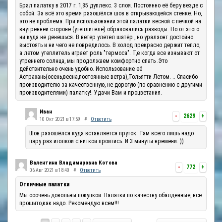
Брал палатку в 2017 г. 1,85 дуплекс. 3 слоя. Постоянно её беру везде с
собой. За всё это время разошёлся шов в открывающейся стенке. Но,
это не проблема. При использовании этой палатки весной с печкой на
внутренней стороне (утеплителе) образовались разводы. Но от этого
ни куда не денешься. В ветер улетел шатёр , но уралзонт достойно
выстоять и ни чего не повредилось. В холод прекрасно держит тепло,
а летом утеплитель играет роль "термоса". Т,е когда все изнывают от
утреннего солнца, мы продолжаем комфортно спать .Это
действительно очень удобно. Использование её
Астрахань(осень,весна,постоянные ветра),Тольятти Летом. .. Спасибо
производителю за качественную, не дорогую (по сравнению с другими
производителями) палатку!. Удачи Вам и процветания.
Иван
-
2629
+
10 Окт 2021 в 17:59
#
Ответить
Шов разошёлся куда вставляется пруток. Там всего лишь надо
пару раз иголкой с ниткой пройтись. И 3 минуты времени. ))
Валентина Владимировна Котова
-
772
+
06 Авг 2021 в 18:40
#
Ответить
Отличные палатки
Мы ооочень довольны покупкой. Палатки по качеству обалденные, все
прошито,как надо. Рекомендую всем!!!