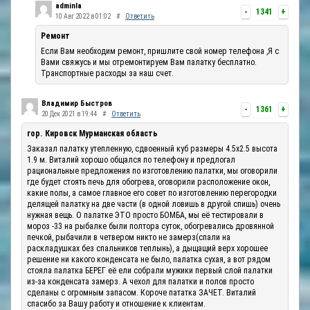
adminla
-
1341
+
10 Авг 2022 в 01:02
#
Ответить
Ремонт
Если Вам необходим ремонт, пришлите свой номер телефона ,Я с
Вами свяжусь и мы отремонтируем Вам палатку бесплатно.
Транспортные расходы за наш счет.
Владимир Быстров
-
1361
+
20 Дек 2021 в 19:44
#
Ответить
гор. Кировск Мурманская область
Заказал палатку утепленную, сдвоенный куб размеры 4.5х2.5 высота
1.9 м. Виталий хорошо общался по телефону и предлогал
рациональные предложения по изготовлению палатки, мы оговорили
где будет стоять печь для обогрева, оговорили расположение окон,
какие полы, а самое главное его совет по изготовлению перегородки
делящей палатку на две части (в одной ловишь в другой спишь) очень
нужная вещь. О палатке ЭТО просто БОМБА, мы её тестировали в
мороз -33 на рыбалке были полтора суток, обогревались дровянной
печкой, рыбачили в четвером никто не замерз(спали на
раскладушках без спальников теплынь), а дыщащий верх хорошее
решение ни какого конденсата не было, палатка сухая, а вот рядом
стояла палатка БЕРЕГ её ели собрали мужики первый слой палатки
из-за конденсата замерз. А чехол для палатки и полов просто
сделаны с огромным запасом. Короче пататка ЗАЧЕТ. Виталий
спасибо за Вашу работу и отношение к клиентам.