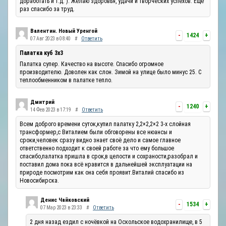
доработать и т.д. ). Желаю здоровья, удачи и творческих успехов. Ещё
раз спасибо за труд.
Валентин. Новый Уренгой
-
1424
+
07 Авг 2023 в 08:40
#
Ответить
Палатка куб 3х3
Палатка супер. Качество на высоте. Спасибо огромное
производителю. Доволен как слон. Зимой на улице было минус 25. С
теплообменником в палатке тепло.
Дмитрий
-
1240
+
14 Фев 2023 в 17:19
#
Ответить
Всем доброго времени суток,купил палатку 2,2×2,2×2 3-х слойная
трансформер,с Виталием были обговорены все нюансы и
сроки,человек сразу видно знает своё дело и самое главное
ответственно подходит к своей работе за что ему большое
спасибо,палатка пришла в срок,в целости и сохраности,разобрал и
поставил дома пока всё нравится в дальнейшей эксплуатации на
природе посмотрим как она себя проявит.Виталий спасибо из
Новосибирска.
Денис Чайковский
-
1534
+
07 Мар 2023 в 23:33
#
Ответить
2 дня назад ездил с ночёвкой на Оскольское водохранилище, в 5