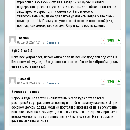
утра попал в снежный буран и ветер 17-20 м/сек. Палатка
выдержала просто на ура, хотя у нескольких рыбаков палатки со
льда просто сорвало, или сложило. Зато в моей с
теплообменником, даже при таком ураганном ветре было очень
комфортно +16. Пользуюсь уже второй сезон и просто кайфую,
причём, как летом, так и зимой. Оправдала все надежды.
Евгений
-
1987
+
07 Дек 2022 в 14:51
#
Ответить
Куб 2.5 на 2.5
Пока всё устраивает, летом отправлял на всякие доделки под себя.С
Виталием обсудили,всё сделано как я хотел.Спасибо изПриобья.(полы
ещё не распечатывал).
Николай
-
1348
+
06 Авг 2022 в 09:29
#
Ответить
Качество пошива
Череч 4 года не частой эксплуатации чехол куда вставляется
распорный прут, разошелся по шву и пробил палатку насквозь. И при
боковом легком дожде, молнии постоянно протекают из за отсутсвие
клапанов, считаю это минус. Да и пошив кривой, т.е строчки кривые. В
целом можно смело поставить оценку 3 из 5 баллов. На то время и
цена не маленькая была.