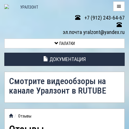
+7 (912) 243-64-67
ПАЛАТКИ
эл.почта yralzont@yandex.ru
ВОЗВРАТ
ПАЛАТКИ
ТОВАРА
ДОКУМЕНТАЦИЯ
ЭЛЕМЕНТЫ
ПАЛАТОК
Смотрите видеообзоры на
АНТИДОЖДЕВЫЕ
канале Уралзонт в RUTUBE
ТЕНТЫ
ФОТОГАЛЕРЕЯ
Отзывы
ВИДЕООБЗОР