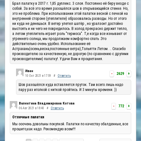
Брал палатку в 2017 г. 1,85 дуплекс. 3 слоя. Постоянно её беру везде с
собой. За всё это время разошёлся шов в открывающейся стенке. Но,
это не проблема. При использовании этой палатки весной с печкой на
внутренней стороне (утеплителе) образовались разводы. Но от этого
ни куда не денешься. В ветер улетел шатёр , но уралзонт достойно
выстоять и ни чего не повредилось. В холод прекрасно держит тепло,
а летом утеплитель играет роль "термоса". Т,е когда все изнывают от
утреннего солнца, мы продолжаем комфортно спать .Это
действительно очень удобно. Использование её
Астрахань(осень,весна,постоянные ветра),Тольятти Летом. .. Спасибо
производителю за качественную, не дорогую (по сравнению с другими
производителями) палатку!. Удачи Вам и процветания.
Иван
-
2629
+
10 Окт 2021 в 17:59
#
Ответить
Шов разошёлся куда вставляется пруток. Там всего лишь надо
пару раз иголкой с ниткой пройтись. И 3 минуты времени. ))
Валентина Владимировна Котова
-
772
+
06 Авг 2021 в 18:40
#
Ответить
Отличные палатки
Мы ооочень довольны покупкой. Палатки по качеству обалденные, все
прошито,как надо. Рекомендую всем!!!