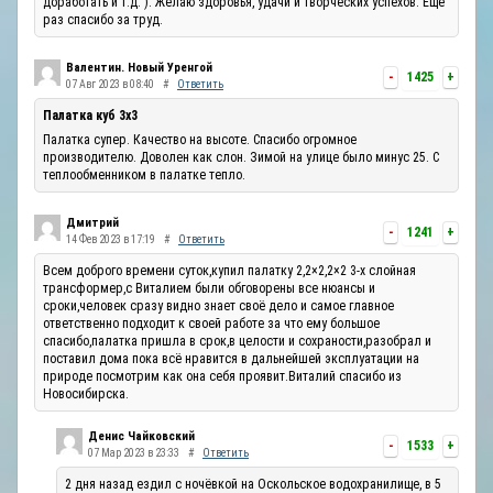
доработать и т.д. ). Желаю здоровья, удачи и творческих успехов. Ещё
раз спасибо за труд.
Валентин. Новый Уренгой
-
1425
+
07 Авг 2023 в 08:40
#
Ответить
Палатка куб 3х3
Палатка супер. Качество на высоте. Спасибо огромное
производителю. Доволен как слон. Зимой на улице было минус 25. С
теплообменником в палатке тепло.
Дмитрий
-
1241
+
14 Фев 2023 в 17:19
#
Ответить
Всем доброго времени суток,купил палатку 2,2×2,2×2 3-х слойная
трансформер,с Виталием были обговорены все нюансы и
сроки,человек сразу видно знает своё дело и самое главное
ответственно подходит к своей работе за что ему большое
спасибо,палатка пришла в срок,в целости и сохраности,разобрал и
поставил дома пока всё нравится в дальнейшей эксплуатации на
природе посмотрим как она себя проявит.Виталий спасибо из
Новосибирска.
Денис Чайковский
-
1533
+
07 Мар 2023 в 23:33
#
Ответить
2 дня назад ездил с ночёвкой на Оскольское водохранилище, в 5