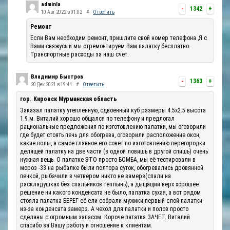
adminla
-
1342
+
10 Авг 2022 в 01:02
#
Ответить
Ремонт
Если Вам необходим ремонт, пришлите свой номер телефона ,Я с
Вами свяжусь и мы отремонтируем Вам палатку бесплатно.
Транспортные расходы за наш счет.
Владимир Быстров
-
1363
+
20 Дек 2021 в 19:44
#
Ответить
гор. Кировск Мурманская область
Заказал палатку утепленную, сдвоенный куб размеры 4.5х2.5 высота
1.9 м. Виталий хорошо общался по телефону и предлогал
рациональные предложения по изготовлению палатки, мы оговорили
где будет стоять печь для обогрева, оговорили расположение окон,
какие полы, а самое главное его совет по изготовлению перегородки
делящей палатку на две части (в одной ловишь в другой спишь) очень
нужная вещь. О палатке ЭТО просто БОМБА, мы её тестировали в
мороз -33 на рыбалке были полтора суток, обогревались дровянной
печкой, рыбачили в четвером никто не замерз(спали на
раскладушках без спальников теплынь), а дыщащий верх хорошее
решение ни какого конденсата не было, палатка сухая, а вот рядом
стояла палатка БЕРЕГ её ели собрали мужики первый слой палатки
из-за конденсата замерз. А чехол для палатки и полов просто
сделаны с огромным запасом. Короче пататка ЗАЧЕТ. Виталий
спасибо за Вашу работу и отношение к клиентам.