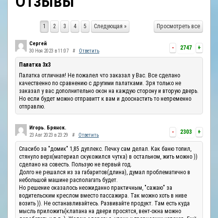
Отзывы
ОТЗЫВЫ
1
2
3
4
5
Следующая »
Просмотреть все
КОНТАКТЫ
Сергей
-
2747
+
30 Ноя 2023 в 11:07
#
Ответить
Палатка 3х3
Палатка отличная! Не пожалел что заказал у Вас. Все сделано
качественно по сравнению с другими палатками. Зря только не
заказал у вас дополнительно окон на каждую сторону и вторую дверь.
Но если будет можно отправитт к вам и дооснастить то непременно
отправлю.
Игорь. Брянск.
-
2303
+
23 Авг 2023 в 23:29
#
Ответить
Спасибо за "домик" 1,85 дуплекс. Печку сам делал. Как баню топил,
стянуло верх(материал скукожился чутка) в остальном, жить можно ))
сделано на совесть. Пользую не первый год.
Долго не решался из за габаритов(длина), думал проблематично в
небольшой машине располагать будет.
Но решение оказалось неожиданно практичным, "сажаю" за
водительским креслом вместо пассажира. Так можно хоть в ниве
возить )). Не останавливайтесь. Развивайте продукт. Там есть куда
мысль приложить(клапана на двери просятся, вент-окна можно