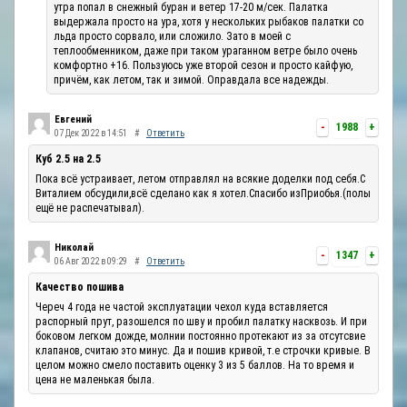
утра попал в снежный буран и ветер 17-20 м/сек. Палатка
выдержала просто на ура, хотя у нескольких рыбаков палатки со
льда просто сорвало, или сложило. Зато в моей с
теплообменником, даже при таком ураганном ветре было очень
комфортно +16. Пользуюсь уже второй сезон и просто кайфую,
причём, как летом, так и зимой. Оправдала все надежды.
Евгений
-
1988
+
07 Дек 2022 в 14:51
#
Ответить
Куб 2.5 на 2.5
Пока всё устраивает, летом отправлял на всякие доделки под себя.С
Виталием обсудили,всё сделано как я хотел.Спасибо изПриобья.(полы
ещё не распечатывал).
Николай
-
1347
+
06 Авг 2022 в 09:29
#
Ответить
Качество пошива
Череч 4 года не частой эксплуатации чехол куда вставляется
распорный прут, разошелся по шву и пробил палатку насквозь. И при
боковом легком дожде, молнии постоянно протекают из за отсутсвие
клапанов, считаю это минус. Да и пошив кривой, т.е строчки кривые. В
целом можно смело поставить оценку 3 из 5 баллов. На то время и
цена не маленькая была.