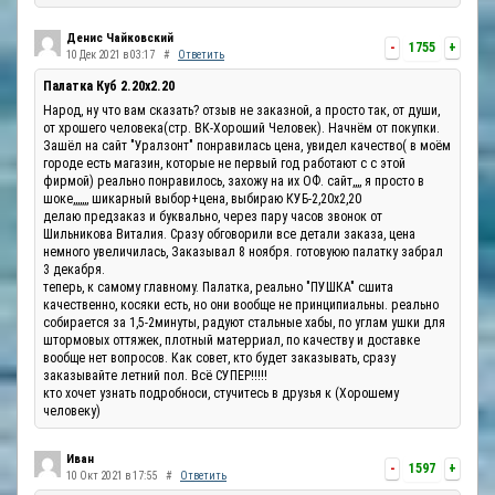
Денис Чайковский
-
1755
+
10 Дек 2021 в 03:17
#
Ответить
Палатка Куб 2.20x2.20
Народ, ну что вам сказать? отзыв не заказной, а просто так, от души,
от хрошего человека(стр. ВК-Хороший Человек). Начнём от покупки.
Зашёл на сайт "Уралзонт" понравилась цена, увидел качество( в моём
городе есть магазин, которые не первый год работают с с этой
фирмой) реально понравилось, захожу на их ОФ. сайт,,,, я просто в
шоке,,,,,,, шикарный выбор+цена, выбираю КУБ-2,20х2,20
делаю предзаказ и буквально, через пару часов звонок от
Шильникова Виталия. Сразу обговорили все детали заказа, цена
немного увеличилась, Заказывал 8 ноября. готовуюю палатку забрал
3 декабря.
теперь, к самому главному. Палатка, реально "ПУШКА" сшита
качественно, косяки есть, но они вообще не принципиальны. реально
собирается за 1,5-2минуты, радуют стальные хабы, по углам ушки для
штормовых оттяжек, плотный матерриал, по качеству и доставке
вообще нет вопросов. Как совет, кто будет заказывать, сразу
заказывайте летний пол. Всё СУПЕР!!!!!
кто хочет узнать подробноси, стучитесь в друзья к (Хорошему
человеку)
Иван
-
1597
+
10 Окт 2021 в 17:55
#
Ответить