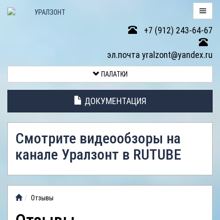
+7 (912) 243-64-67
ПАЛАТКИ
эл.почта yralzont@yandex.ru
ВОЗВРАТ
ПАЛАТКИ
ТОВАРА
ДОКУМЕНТАЦИЯ
ЭЛЕМЕНТЫ
ПАЛАТОК
Смотрите видеообзоры на
АНТИДОЖДЕВЫЕ
канале Уралзонт в RUTUBE
ТЕНТЫ
ФОТОГАЛЕРЕЯ
Отзывы
ВИДЕООБЗОР