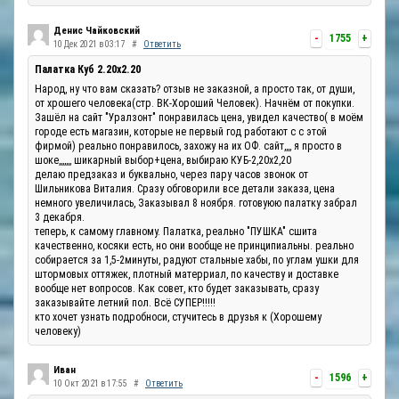
Денис Чайковский
-
1755
+
10 Дек 2021 в 03:17
#
Ответить
Палатка Куб 2.20x2.20
Народ, ну что вам сказать? отзыв не заказной, а просто так, от души,
от хрошего человека(стр. ВК-Хороший Человек). Начнём от покупки.
Зашёл на сайт "Уралзонт" понравилась цена, увидел качество( в моём
городе есть магазин, которые не первый год работают с с этой
фирмой) реально понравилось, захожу на их ОФ. сайт,,,, я просто в
шоке,,,,,,, шикарный выбор+цена, выбираю КУБ-2,20х2,20
делаю предзаказ и буквально, через пару часов звонок от
Шильникова Виталия. Сразу обговорили все детали заказа, цена
немного увеличилась, Заказывал 8 ноября. готовуюю палатку забрал
3 декабря.
теперь, к самому главному. Палатка, реально "ПУШКА" сшита
качественно, косяки есть, но они вообще не принципиальны. реально
собирается за 1,5-2минуты, радуют стальные хабы, по углам ушки для
штормовых оттяжек, плотный матерриал, по качеству и доставке
вообще нет вопросов. Как совет, кто будет заказывать, сразу
заказывайте летний пол. Всё СУПЕР!!!!!
кто хочет узнать подробноси, стучитесь в друзья к (Хорошему
человеку)
Иван
-
1596
+
10 Окт 2021 в 17:55
#
Ответить