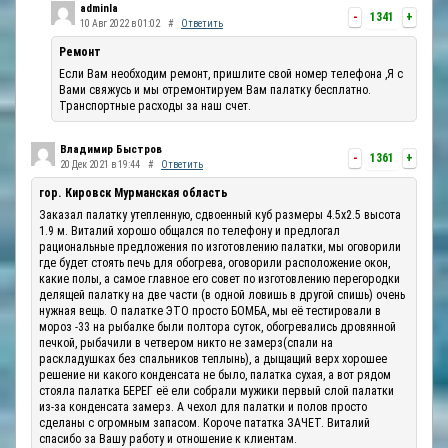
adminla
-
1341
+
10 Авг 2022 в 01:02
#
Ответить
Ремонт
Если Вам необходим ремонт, пришлите свой номер телефона ,Я с
Вами свяжусь и мы отремонтируем Вам палатку бесплатно.
Транспортные расходы за наш счет.
Владимир Быстров
-
1361
+
20 Дек 2021 в 19:44
#
Ответить
гор. Кировск Мурманская область
Заказал палатку утепленную, сдвоенный куб размеры 4.5х2.5 высота
1.9 м. Виталий хорошо общался по телефону и предлогал
рациональные предложения по изготовлению палатки, мы оговорили
где будет стоять печь для обогрева, оговорили расположение окон,
какие полы, а самое главное его совет по изготовлению перегородки
делящей палатку на две части (в одной ловишь в другой спишь) очень
нужная вещь. О палатке ЭТО просто БОМБА, мы её тестировали в
мороз -33 на рыбалке были полтора суток, обогревались дровянной
печкой, рыбачили в четвером никто не замерз(спали на
раскладушках без спальников теплынь), а дыщащий верх хорошее
решение ни какого конденсата не было, палатка сухая, а вот рядом
стояла палатка БЕРЕГ её ели собрали мужики первый слой палатки
из-за конденсата замерз. А чехол для палатки и полов просто
сделаны с огромным запасом. Короче пататка ЗАЧЕТ. Виталий
спасибо за Вашу работу и отношение к клиентам.