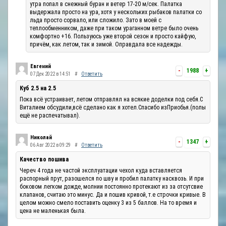
утра попал в снежный буран и ветер 17-20 м/сек. Палатка
выдержала просто на ура, хотя у нескольких рыбаков палатки со
льда просто сорвало, или сложило. Зато в моей с
теплообменником, даже при таком ураганном ветре было очень
комфортно +16. Пользуюсь уже второй сезон и просто кайфую,
причём, как летом, так и зимой. Оправдала все надежды.
Евгений
-
1988
+
07 Дек 2022 в 14:51
#
Ответить
Куб 2.5 на 2.5
Пока всё устраивает, летом отправлял на всякие доделки под себя.С
Виталием обсудили,всё сделано как я хотел.Спасибо изПриобья.(полы
ещё не распечатывал).
Николай
-
1347
+
06 Авг 2022 в 09:29
#
Ответить
Качество пошива
Череч 4 года не частой эксплуатации чехол куда вставляется
распорный прут, разошелся по шву и пробил палатку насквозь. И при
боковом легком дожде, молнии постоянно протекают из за отсутсвие
клапанов, считаю это минус. Да и пошив кривой, т.е строчки кривые. В
целом можно смело поставить оценку 3 из 5 баллов. На то время и
цена не маленькая была.