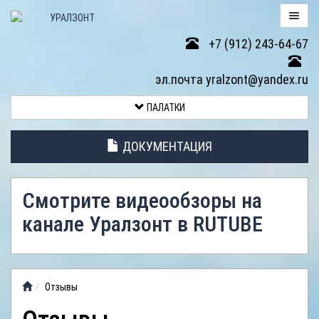
+7 (912) 243-64-67
ПАЛАТКИ
эл.почта yralzont@yandex.ru
ВОЗВРАТ
ПАЛАТКИ
ТОВАРА
ДОКУМЕНТАЦИЯ
ЭЛЕМЕНТЫ
ПАЛАТОК
Смотрите видеообзоры на
АНТИДОЖДЕВЫЕ
канале Уралзонт в RUTUBE
ТЕНТЫ
ФОТОГАЛЕРЕЯ
Отзывы
ВИДЕООБЗОР