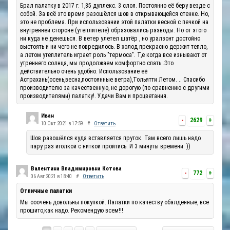
Брал палатку в 2017 г. 1,85 дуплекс. 3 слоя. Постоянно её беру везде с
собой. За всё это время разошёлся шов в открывающейся стенке. Но,
это не проблема. При использовании этой палатки весной с печкой на
внутренней стороне (утеплителе) образовались разводы. Но от этого
ни куда не денешься. В ветер улетел шатёр , но уралзонт достойно
выстоять и ни чего не повредилось. В холод прекрасно держит тепло,
а летом утеплитель играет роль "термоса". Т,е когда все изнывают от
утреннего солнца, мы продолжаем комфортно спать .Это
действительно очень удобно. Использование её
Астрахань(осень,весна,постоянные ветра),Тольятти Летом. .. Спасибо
производителю за качественную, не дорогую (по сравнению с другими
производителями) палатку!. Удачи Вам и процветания.
Иван
-
2629
+
10 Окт 2021 в 17:59
#
Ответить
Шов разошёлся куда вставляется пруток. Там всего лишь надо
пару раз иголкой с ниткой пройтись. И 3 минуты времени. ))
Валентина Владимировна Котова
-
772
+
06 Авг 2021 в 18:40
#
Ответить
Отличные палатки
Мы ооочень довольны покупкой. Палатки по качеству обалденные, все
прошито,как надо. Рекомендую всем!!!