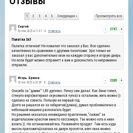
Отзывы
ОТЗЫВЫ
1
2
3
4
5
Следующая »
Просмотреть все
КОНТАКТЫ
Сергей
-
2747
+
30 Ноя 2023 в 11:07
#
Ответить
Палатка 3х3
Палатка отличная! Не пожалел что заказал у Вас. Все сделано
качественно по сравнению с другими палатками. Зря только не
заказал у вас дополнительно окон на каждую сторону и вторую дверь.
Но если будет можно отправитт к вам и дооснастить то непременно
отправлю.
Игорь. Брянск.
-
2305
+
23 Авг 2023 в 23:29
#
Ответить
Спасибо за "домик" 1,85 дуплекс. Печку сам делал. Как баню топил,
стянуло верх(материал скукожился чутка) в остальном, жить можно ))
сделано на совесть. Пользую не первый год.
Долго не решался из за габаритов(длина), думал проблематично в
небольшой машине располагать будет.
Но решение оказалось неожиданно практичным, "сажаю" за
водительским креслом вместо пассажира. Так можно хоть в ниве
возить )). Не останавливайтесь. Развивайте продукт. Там есть куда
мысль приложить(клапана на двери просятся, вент-окна можно