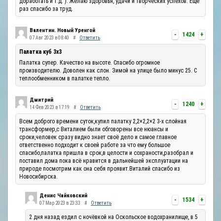
доработать и т.д. ). Желаю здоровья, удачи и творческих успехов. Ещё
раз спасибо за труд.
Валентин. Новый Уренгой
-
1424
+
07 Авг 2023 в 08:40
#
Ответить
Палатка куб 3х3
Палатка супер. Качество на высоте. Спасибо огромное
производителю. Доволен как слон. Зимой на улице было минус 25. С
теплообменником в палатке тепло.
Дмитрий
-
1240
+
14 Фев 2023 в 17:19
#
Ответить
Всем доброго времени суток,купил палатку 2,2×2,2×2 3-х слойная
трансформер,с Виталием были обговорены все нюансы и
сроки,человек сразу видно знает своё дело и самое главное
ответственно подходит к своей работе за что ему большое
спасибо,палатка пришла в срок,в целости и сохраности,разобрал и
поставил дома пока всё нравится в дальнейшей эксплуатации на
природе посмотрим как она себя проявит.Виталий спасибо из
Новосибирска.
Денис Чайковский
-
1534
+
07 Мар 2023 в 23:33
#
Ответить
2 дня назад ездил с ночёвкой на Оскольское водохранилище, в 5