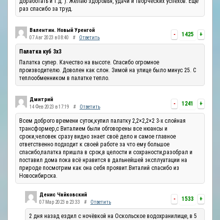
доработать и т.д. ). Желаю здоровья, удачи и творческих успехов. Ещё
раз спасибо за труд.
Валентин. Новый Уренгой
-
1425
+
07 Авг 2023 в 08:40
#
Ответить
Палатка куб 3х3
Палатка супер. Качество на высоте. Спасибо огромное
производителю. Доволен как слон. Зимой на улице было минус 25. С
теплообменником в палатке тепло.
Дмитрий
-
1241
+
14 Фев 2023 в 17:19
#
Ответить
Всем доброго времени суток,купил палатку 2,2×2,2×2 3-х слойная
трансформер,с Виталием были обговорены все нюансы и
сроки,человек сразу видно знает своё дело и самое главное
ответственно подходит к своей работе за что ему большое
спасибо,палатка пришла в срок,в целости и сохраности,разобрал и
поставил дома пока всё нравится в дальнейшей эксплуатации на
природе посмотрим как она себя проявит.Виталий спасибо из
Новосибирска.
Денис Чайковский
-
1533
+
07 Мар 2023 в 23:33
#
Ответить
2 дня назад ездил с ночёвкой на Оскольское водохранилище, в 5