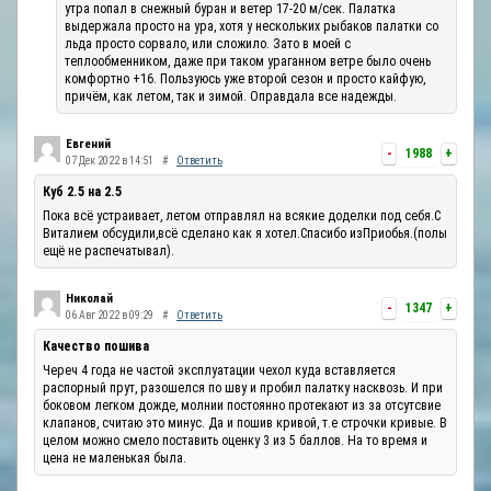
утра попал в снежный буран и ветер 17-20 м/сек. Палатка
выдержала просто на ура, хотя у нескольких рыбаков палатки со
льда просто сорвало, или сложило. Зато в моей с
теплообменником, даже при таком ураганном ветре было очень
комфортно +16. Пользуюсь уже второй сезон и просто кайфую,
причём, как летом, так и зимой. Оправдала все надежды.
Евгений
-
1988
+
07 Дек 2022 в 14:51
#
Ответить
Куб 2.5 на 2.5
Пока всё устраивает, летом отправлял на всякие доделки под себя.С
Виталием обсудили,всё сделано как я хотел.Спасибо изПриобья.(полы
ещё не распечатывал).
Николай
-
1347
+
06 Авг 2022 в 09:29
#
Ответить
Качество пошива
Череч 4 года не частой эксплуатации чехол куда вставляется
распорный прут, разошелся по шву и пробил палатку насквозь. И при
боковом легком дожде, молнии постоянно протекают из за отсутсвие
клапанов, считаю это минус. Да и пошив кривой, т.е строчки кривые. В
целом можно смело поставить оценку 3 из 5 баллов. На то время и
цена не маленькая была.