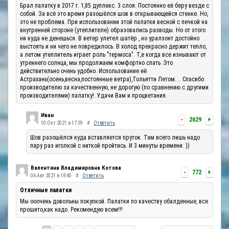
Брал палатку в 2017 г. 1,85 дуплекс. 3 слоя. Постоянно её беру везде с
собой. За всё это время разошёлся шов в открывающейся стенке. Но,
это не проблема. При использовании этой палатки весной с печкой на
внутренней стороне (утеплителе) образовались разводы. Но от этого
ни куда не денешься. В ветер улетел шатёр , но уралзонт достойно
выстоять и ни чего не повредилось. В холод прекрасно держит тепло,
а летом утеплитель играет роль "термоса". Т,е когда все изнывают от
утреннего солнца, мы продолжаем комфортно спать .Это
действительно очень удобно. Использование её
Астрахань(осень,весна,постоянные ветра),Тольятти Летом. .. Спасибо
производителю за качественную, не дорогую (по сравнению с другими
производителями) палатку!. Удачи Вам и процветания.
Иван
-
2629
+
10 Окт 2021 в 17:59
#
Ответить
Шов разошёлся куда вставляется пруток. Там всего лишь надо
пару раз иголкой с ниткой пройтись. И 3 минуты времени. ))
Валентина Владимировна Котова
-
772
+
06 Авг 2021 в 18:40
#
Ответить
Отличные палатки
Мы ооочень довольны покупкой. Палатки по качеству обалденные, все
прошито,как надо. Рекомендую всем!!!