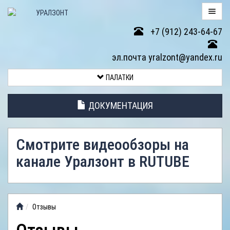
+7 (912) 243-64-67
ПАЛАТКИ
эл.почта yralzont@yandex.ru
ВОЗВРАТ
ПАЛАТКИ
ТОВАРА
ДОКУМЕНТАЦИЯ
ЭЛЕМЕНТЫ
ПАЛАТОК
Смотрите видеообзоры на
АНТИДОЖДЕВЫЕ
канале Уралзонт в RUTUBE
ТЕНТЫ
ФОТОГАЛЕРЕЯ
Отзывы
ВИДЕООБЗОР