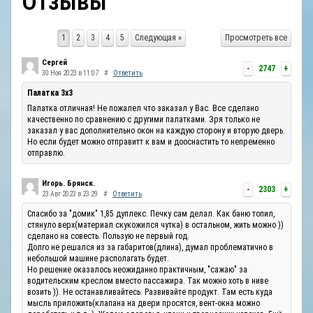
Отзывы
ОТЗЫВЫ
1
2
3
4
5
Следующая »
Просмотреть все
КОНТАКТЫ
Сергей
-
2747
+
30 Ноя 2023 в 11:07
#
Ответить
Палатка 3х3
Палатка отличная! Не пожалел что заказал у Вас. Все сделано
качественно по сравнению с другими палатками. Зря только не
заказал у вас дополнительно окон на каждую сторону и вторую дверь.
Но если будет можно отправитт к вам и дооснастить то непременно
отправлю.
Игорь. Брянск.
-
2303
+
23 Авг 2023 в 23:29
#
Ответить
Спасибо за "домик" 1,85 дуплекс. Печку сам делал. Как баню топил,
стянуло верх(материал скукожился чутка) в остальном, жить можно ))
сделано на совесть. Пользую не первый год.
Долго не решался из за габаритов(длина), думал проблематично в
небольшой машине располагать будет.
Но решение оказалось неожиданно практичным, "сажаю" за
водительским креслом вместо пассажира. Так можно хоть в ниве
возить )). Не останавливайтесь. Развивайте продукт. Там есть куда
мысль приложить(клапана на двери просятся, вент-окна можно