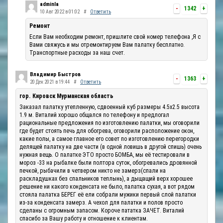
adminla
-
1342
+
10 Авг 2022 в 01:02
#
Ответить
Ремонт
Если Вам необходим ремонт, пришлите свой номер телефона ,Я с
Вами свяжусь и мы отремонтируем Вам палатку бесплатно.
Транспортные расходы за наш счет.
Владимир Быстров
-
1363
+
20 Дек 2021 в 19:44
#
Ответить
гор. Кировск Мурманская область
Заказал палатку утепленную, сдвоенный куб размеры 4.5х2.5 высота
1.9 м. Виталий хорошо общался по телефону и предлогал
рациональные предложения по изготовлению палатки, мы оговорили
где будет стоять печь для обогрева, оговорили расположение окон,
какие полы, а самое главное его совет по изготовлению перегородки
делящей палатку на две части (в одной ловишь в другой спишь) очень
нужная вещь. О палатке ЭТО просто БОМБА, мы её тестировали в
мороз -33 на рыбалке были полтора суток, обогревались дровянной
печкой, рыбачили в четвером никто не замерз(спали на
раскладушках без спальников теплынь), а дыщащий верх хорошее
решение ни какого конденсата не было, палатка сухая, а вот рядом
стояла палатка БЕРЕГ её ели собрали мужики первый слой палатки
из-за конденсата замерз. А чехол для палатки и полов просто
сделаны с огромным запасом. Короче пататка ЗАЧЕТ. Виталий
спасибо за Вашу работу и отношение к клиентам.