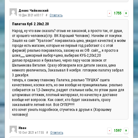
Денис Чайковский
-
1755
+
10 Дек 2021 в 03:17
#
Ответить
Палатка Куб 2.20x2.20
Народ, ну что вам сказать? отзыв не заказной, а просто так, от души,
от хрошего человека(стр. ВК-Хороший Человек). Начнём от покупки.
Зашёл на сайт "Уралзонт" понравилась цена, увидел качество( в моём
городе есть магазин, которые не первый год работают с с этой
фирмой) реально понравилось, захожу на их ОФ. сайт,,,, я просто в
шоке,,,,,,, шикарный выбор+цена, выбираю КУБ-2,20х2,20
делаю предзаказ и буквально, через пару часов звонок от
Шильникова Виталия. Сразу обговорили все детали заказа, цена
немного увеличилась, Заказывал 8 ноября. готовуюю палатку забрал
3 декабря.
теперь, к самому главному. Палатка, реально "ПУШКА" сшита
качественно, косяки есть, но они вообще не принципиальны. реально
собирается за 1,5-2минуты, радуют стальные хабы, по углам ушки для
штормовых оттяжек, плотный матерриал, по качеству и доставке
вообще нет вопросов. Как совет, кто будет заказывать, сразу
заказывайте летний пол. Всё СУПЕР!!!!!
кто хочет узнать подробноси, стучитесь в друзья к (Хорошему
человеку)
Иван
-
1597
+
10 Окт 2021 в 17:55
#
Ответить