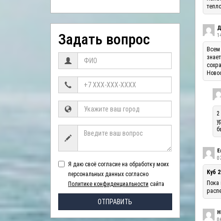
тепло
Д
Задать вопрос
1
Всем 
знает
сохра
Ново
2
у
б
Е
07
Я даю своё согласие на обработку моих
Куб 2
персональных данных согласно
Пока 
Политике конфиденциальности
сайта
распе
ОТПРАВИТЬ
Н
06