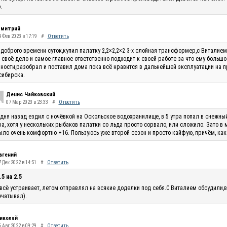
.
митрий
4 Фев 2023 в 17:19
#
Ответить
доброго времени суток,купил палатку 2,2×2,2×2 3-х слойная трансформер,с Виталие
 своё дело и самое главное ответственно подходит к своей работе за что ему большо
ности,разобрал и поставил дома пока всё нравится в дальнейшей эксплуатации на п
сибирска.
Денис Чайковский
07 Мар 2023 в 23:33
#
Ответить
 дня назад ездил с ночёвкой на Оскольское водохранилище, в 5 утра попал в снежны
ра, хотя у нескольких рыбаков палатки со льда просто сорвало, или сложило. Зато в
ыло очень комфортно +16. Пользуюсь уже второй сезон и просто кайфую, причём, как
вгений
 Дек 2022 в 14:51
#
Ответить
.5 на 2.5
всё устраивает, летом отправлял на всякие доделки под себя.С Виталием обсудили,в
чатывал).
иколай
 Авг 2022 в 09:29
#
Ответить