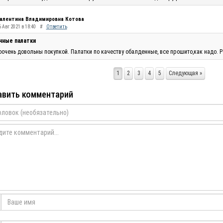
алентина Владимировна Котова
 Авг 2021 в 18:40
#
Ответить
чные палатки
очень довольны покупкой. Палатки по качеству обалденные, все прошито,как надо. Р
1
2
3
4
5
Следующая »
вить комментарий