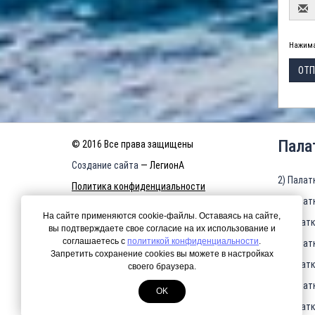
Нажима
ОТП
Пала
© 2016 Все права защищены
Создание сайта
— ЛегионА
2) Палат
Политика конфиденциальности
3) Палат
КАРТА САЙТА
На сайте применяются cookie-файлы. Оставаясь на сайте,
4)Палатк
вы подтверждаете свое согласие на их использование и
соглашаетесь с
политикой конфиденциальности
.
5) Палат
Запретить сохранение cookies вы можете в настройках
6)Палатк
своего браузера.
7) Палат
OK
8)Палатк