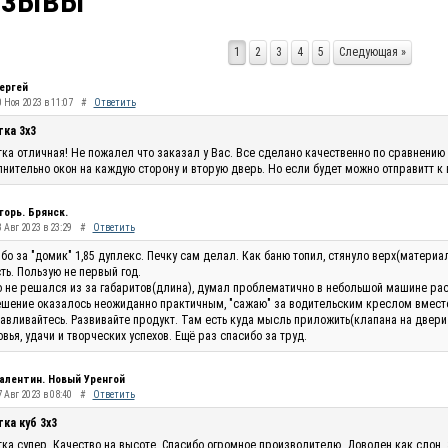
тзывы
1
2
3
4
5
Следующая »
ергей
0 Ноя 2023 в 11:07
#
Ответить
тка 3х3
ка отличная! Не пожалел что заказал у Вас. Все сделано качественно по сравнению 
нительно окон на каждую сторону и вторую дверь. Но если будет можно отправитт к
горь. Брянск.
 Авг 2023 в 23:29
#
Ответить
бо за "домик" 1,85 дуплекс. Печку сам делал. Как баню топил, стянуло верх(материа
ть. Пользую не первый год.
 не решался из за габаритов(длина), думал проблематично в небольшой машине рас
шение оказалось неожиданно практичным, "сажаю" за водительским креслом вместо п
авливайтесь. Развивайте продукт. Там есть куда мысль приложить(клапана на двери п
вья, удачи и творческих успехов. Ещё раз спасибо за труд.
алентин. Новый Уренгой
 Авг 2023 в 08:40
#
Ответить
ка куб 3х3
ка супер. Качество на высоте. Спасибо огромное производителю. Доволен как слон.