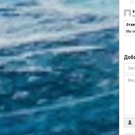
В
06
Отли
Мы оо
Доба