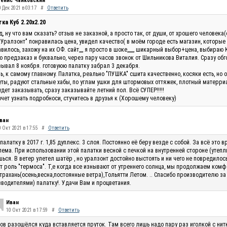
енис Чайковский
 Дек 2021 в 03:17
#
Ответить
ка Куб 2.20x2.20
, ну что вам сказать? отзыв не заказной, а просто так, от души, от хрошего человек
"Уралзонт" понравилась цена, увидел качество( в моём городе есть магазин, которые
вилось, захожу на их ОФ. сайт,,,, я просто в шоке,,,,,,, шикарный выбор+цена, выбираю 
 предзаказ и буквально, через пару часов звонок от Шильникова Виталия. Сразу обг
ывал 8 ноября. готовуюю палатку забрал 3 декабря.
ь, к самому главному. Палатка, реально "ПУШКА" сшита качественно, косяки есть, но 
ты, радуют стальные хабы, по углам ушки для штормовых оттяжек, плотный матерриал
удет заказывать, сразу заказывайте летний пол. Всё СУПЕР!!!!!
очет узнать подробноси, стучитесь в друзья к (Хорошему человеку)
ван
0 Окт 2021 в 17:55
#
Ответить
палатку в 2017 г. 1,85 дуплекс. 3 слоя. Постоянно её беру везде с собой. За всё эт
ема. При использовании этой палатки весной с печкой на внутренней стороне (утепли
ься. В ветер улетел шатёр , но уралзонт достойно выстоять и ни чего не повредилос
т роль "термоса". Т,е когда все изнывают от утреннего солнца, мы продолжаем комф
трахань(осень,весна,постоянные ветра),Тольятти Летом. .. Спасибо производителю за
водителями) палатку!. Удачи Вам и процветания.
Иван
10 Окт 2021 в 17:59
#
Ответить
ов разошёлся куда вставляется пруток. Там всего лишь надо пару раз иголкой с нитк