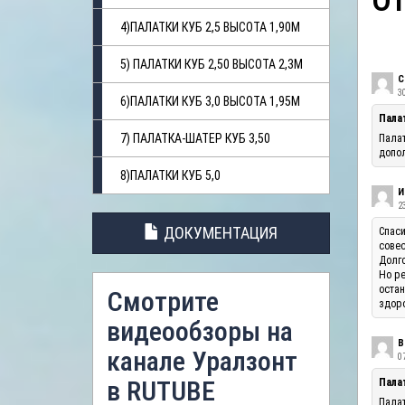
О
4)ПАЛАТКИ КУБ 2,5 ВЫСОТА 1,90М
5) ПАЛАТКИ КУБ 2,50 ВЫСОТА 2,3М
С
3
6)ПАЛАТКИ КУБ 3,0 ВЫСОТА 1,95М
Пала
7) ПАЛАТКА-ШАТЕР КУБ 3,50
Палат
допол
8)ПАЛАТКИ КУБ 5,0
И
23
ДОКУМЕНТАЦИЯ
Спаси
совес
Долго
Но ре
остан
Смотрите
здоро
видеообзоры на
В
канале Уралзонт
07
в RUTUBE
Палат
Палат