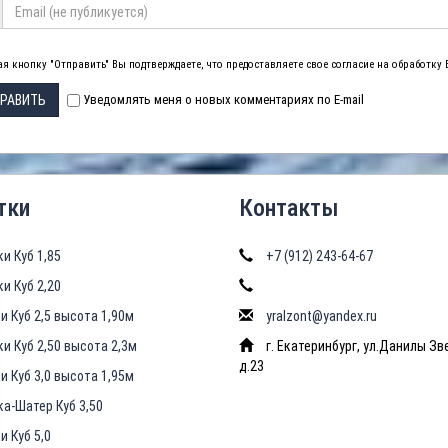
я кнопку "Отправить" Вы подтверждаете, что предоставляете свое согласие на обработку
РАВИТЬ
Уведомлять меня о новых комментариях по E-mail
тки
Контакты
ки Куб 1,85
+7 (912) 243-64-67
ки Куб 2,20
и Куб 2,5 высота 1,90м
yralzont@yandex.ru
ки Куб 2,50 высота 2,3м
г. Екатеринбург, ул.Данилы Зв
д.23
и Куб 3,0 высота 1,95м
ка-Шатер Куб 3,50
и Куб 5,0