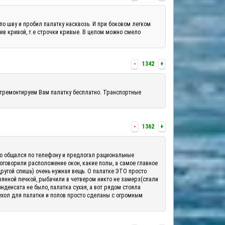
по шву и пробил палатку насквозь. И при боковом легком
шив кривой, т.е строчки кривые. В целом можно смело
-
1342
+
отремонтируем Вам палатку бесплатно. Транспортные
-
1362
+
шо общался по телефону и предлогал рациональные
 оговорили расположение окон, какие полы, а самое главное
другой спишь) очень нужная вещь. О палатке ЭТО просто
вянной печкой, рыбачили в четвером никто не замерз(спали
денсата не было, палатка сухая, а вот рядом стояла
ехол для палатки и полов просто сделаны с огромным
.