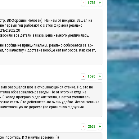
-
1755
+
а(стр. ВК-Хороший Человек). Начнём от покупки. Зашёл на
 не первый год работают с с этой фирмой) реально
КУБ-2,20х2,20
оворили все детали заказа, цена немного увеличилась,
они вообще не принципиальны. реально собирается за 1,5-
, по качеству и доставке вообще нет вопросов. Как совет,
-
1596
+
о время разошёлся шов в открывающейся стенке. Но, это не
теле) образовались разводы. Но от этого ни куда не
ь. В холод прекрасно держит тепло, а летом утеплитель
ортно спать .Это действительно очень удобно. Использование
 качественную, не дорогую (по сравнению с другими
-
2629
+
ой пройтись. И 3 минуты времени. ))