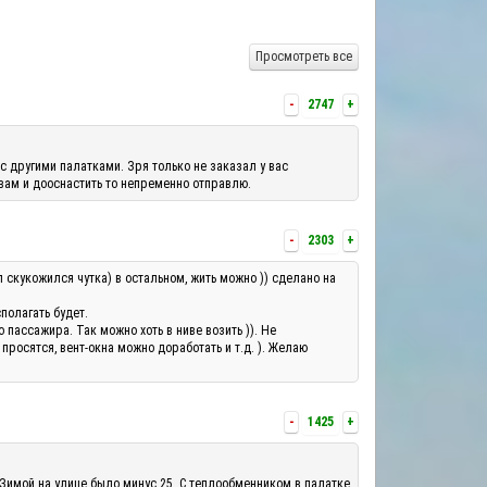
Просмотреть все
-
2747
+
с другими палатками. Зря только не заказал у вас
 вам и дооснастить то непременно отправлю.
-
2303
+
л скукожился чутка) в остальном, жить можно )) сделано на
полагать будет.
ассажира. Так можно хоть в ниве возить )). Не
росятся, вент-окна можно доработать и т.д. ). Желаю
-
1425
+
 Зимой на улице было минус 25. С теплообменником в палатке