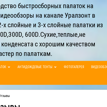
дство быстросборных палаток на
видеообзоры на канале Уралзонт в
-х слойные и 3-х слойные палатки из
0D,300D, 600D.Сухие,теплые,не
 конденсата с хорошим качеством
астер по палаткам.
АТОК
АНТИДОЖДЕВЫЕ ТЕНТЫ
ФОТОГАЛЕРЕЯ
ВИДЕООБ
Отзывы