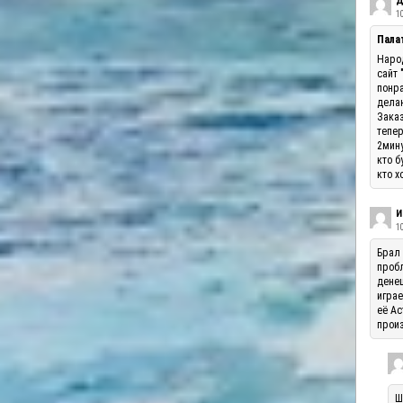
Д
10
Палат
Народ
сайт 
понра
делаю
Заказ
тепер
2мину
кто б
кто х
И
1
Брал 
пробл
денеш
играе
её Ас
произ
Ш