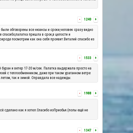
-
1240
+
м были обговорены все нюансы и сроки,человек сразу видно
е спасибо,палатка пришла в срок,в целости и
рироде посмотрим как она себя проявит.Виталий спасибо из
-
1533
+
й буран и ветер 17-20 м/сек. Палатка выдержала просто на
 моей с теплообменником, даже при таком ураганном ветре
 летом, так и зимой. Оправдала все надежды.
-
1988
+
сё сделано как я хотел.Спасибо изПриобья.(полы ещё не
-
1347
+