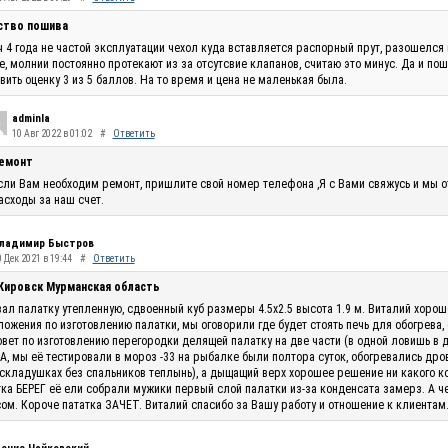
ство пошива
 4 года не частой эксплуатации чехол куда вставляется распорный прут, разошелся 
, молнии постоянно протекают из за отсутсвие клапанов, считаю это минус. Да и по
вить оценку 3 из 5 баллов. На то время и цена не маленькая была.
adminla
10 Авг 2022 в 01:02
#
Ответить
емонт
сли Вам необходим ремонт, пришлите свой номер телефона ,Я с Вами свяжусь и мы 
асходы за наш счет.
ладимир Быстров
 Дек 2021 в 19:44
#
Ответить
 Кировск Мурманская область
ал палатку утепленную, сдвоенный куб размеры 4.5х2.5 высота 1.9 м. Виталий хоро
ожения по изготовлению палатки, мы оговорили где будет стоять печь для обогрева,
овет по изготовлению перегородки делящей палатку на две части (в одной ловишь в 
, мы её тестировали в мороз -33 на рыбалке были полтора суток, обогревались дро
складушках без спальников теплынь), а дыщащий верх хорошее решение ни какого кон
ка БЕРЕГ её ели собрали мужики первый слой палатки из-за конденсата замерз. А ч
ом. Короче пататка ЗАЧЕТ. Виталий спасибо за Вашу работу и отношение к клиентам