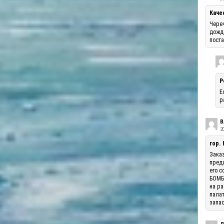
Каче
Череч
дожде
поста
Р
Е
р
В
20
гор.
Заказ
предл
его с
БОМБА
на ра
палат
запас