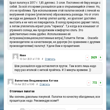
Брал палатку в 2017 г. 1,85 дуплекс. 3 слоя. Постоянно её беру везде с
собой. За всё это время разошёлся шов в открывающейся стенке. Но,
это не проблема. При использовании этой палатки весной с печкой на
внутренней стороне (утеплителе) образовались разводы. Но от этого
ни куда не денешься. В ветер улетел шатёр , но уралзонт достойно
выстоять и ни чего не повредилось. В холод прекрасно держит тепло,
а летом утеплитель играет роль "термоса". Т,е когда все изнывают от
утреннего солнца, мы продолжаем комфортно спать .Это
действительно очень удобно. Использование её
Астрахань(осень,весна,постоянные ветра),Тольятти Летом. .. Спасибо
производителю за качественную, не дорогую (по сравнению с другими
производителями) палатку!. Удачи Вам и процветания.
Иван
-
2629
+
10 Окт 2021 в 17:59
#
Ответить
Шов разошёлся куда вставляется пруток. Там всего лишь надо
пару раз иголкой с ниткой пройтись. И 3 минуты времени. ))
Валентина Владимировна Котова
-
772
+
06 Авг 2021 в 18:40
#
Ответить
Отличные палатки
Мы ооочень довольны покупкой. Палатки по качеству обалденные, все
прошито,как надо. Рекомендую всем!!!