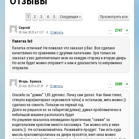
Отзывы
ОТЗЫВЫ
1
2
3
4
5
Следующая »
Просмотреть все
КОНТАКТЫ
Сергей
-
2747
+
30 Ноя 2023 в 11:07
#
Ответить
Палатка 3х3
Палатка отличная! Не пожалел что заказал у Вас. Все сделано
качественно по сравнению с другими палатками. Зря только не
заказал у вас дополнительно окон на каждую сторону и вторую дверь.
Но если будет можно отправитт к вам и дооснастить то непременно
отправлю.
Игорь. Брянск.
-
2305
+
23 Авг 2023 в 23:29
#
Ответить
Спасибо за "домик" 1,85 дуплекс. Печку сам делал. Как баню топил,
стянуло верх(материал скукожился чутка) в остальном, жить можно ))
сделано на совесть. Пользую не первый год.
Долго не решался из за габаритов(длина), думал проблематично в
небольшой машине располагать будет.
Но решение оказалось неожиданно практичным, "сажаю" за
водительским креслом вместо пассажира. Так можно хоть в ниве
возить )). Не останавливайтесь. Развивайте продукт. Там есть куда
мысль приложить(клапана на двери просятся, вент-окна можно