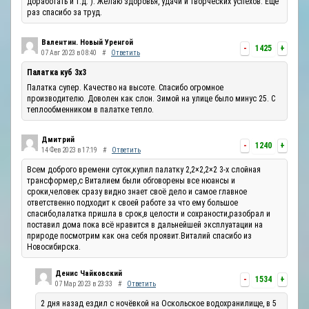
доработать и т.д. ). Желаю здоровья, удачи и творческих успехов. Ещё
раз спасибо за труд.
Валентин. Новый Уренгой
-
1425
+
07 Авг 2023 в 08:40
#
Ответить
Палатка куб 3х3
Палатка супер. Качество на высоте. Спасибо огромное
производителю. Доволен как слон. Зимой на улице было минус 25. С
теплообменником в палатке тепло.
Дмитрий
-
1240
+
14 Фев 2023 в 17:19
#
Ответить
Всем доброго времени суток,купил палатку 2,2×2,2×2 3-х слойная
трансформер,с Виталием были обговорены все нюансы и
сроки,человек сразу видно знает своё дело и самое главное
ответственно подходит к своей работе за что ему большое
спасибо,палатка пришла в срок,в целости и сохраности,разобрал и
поставил дома пока всё нравится в дальнейшей эксплуатации на
природе посмотрим как она себя проявит.Виталий спасибо из
Новосибирска.
Денис Чайковский
-
1534
+
07 Мар 2023 в 23:33
#
Ответить
2 дня назад ездил с ночёвкой на Оскольское водохранилище, в 5