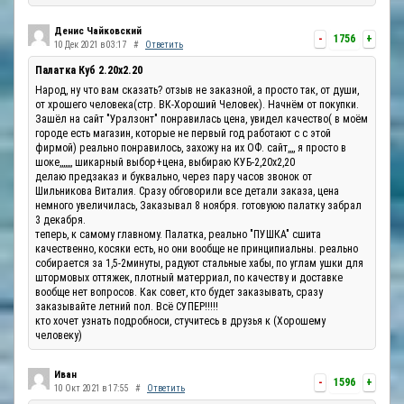
Денис Чайковский
-
1756
+
10 Дек 2021 в 03:17
#
Ответить
Палатка Куб 2.20x2.20
Народ, ну что вам сказать? отзыв не заказной, а просто так, от души,
от хрошего человека(стр. ВК-Хороший Человек). Начнём от покупки.
Зашёл на сайт "Уралзонт" понравилась цена, увидел качество( в моём
городе есть магазин, которые не первый год работают с с этой
фирмой) реально понравилось, захожу на их ОФ. сайт,,,, я просто в
шоке,,,,,,, шикарный выбор+цена, выбираю КУБ-2,20х2,20
делаю предзаказ и буквально, через пару часов звонок от
Шильникова Виталия. Сразу обговорили все детали заказа, цена
немного увеличилась, Заказывал 8 ноября. готовуюю палатку забрал
3 декабря.
теперь, к самому главному. Палатка, реально "ПУШКА" сшита
качественно, косяки есть, но они вообще не принципиальны. реально
собирается за 1,5-2минуты, радуют стальные хабы, по углам ушки для
штормовых оттяжек, плотный матерриал, по качеству и доставке
вообще нет вопросов. Как совет, кто будет заказывать, сразу
заказывайте летний пол. Всё СУПЕР!!!!!
кто хочет узнать подробноси, стучитесь в друзья к (Хорошему
человеку)
Иван
-
1596
+
10 Окт 2021 в 17:55
#
Ответить