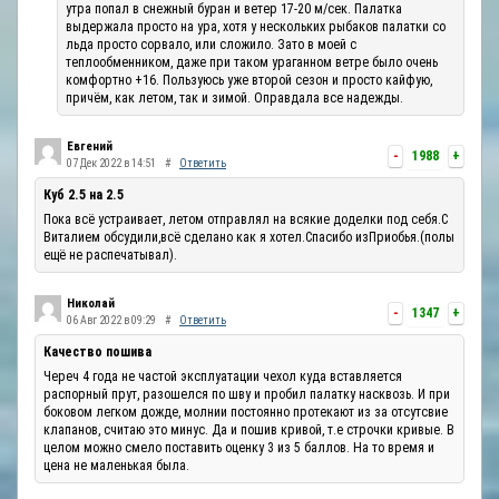
утра попал в снежный буран и ветер 17-20 м/сек. Палатка
выдержала просто на ура, хотя у нескольких рыбаков палатки со
льда просто сорвало, или сложило. Зато в моей с
теплообменником, даже при таком ураганном ветре было очень
комфортно +16. Пользуюсь уже второй сезон и просто кайфую,
причём, как летом, так и зимой. Оправдала все надежды.
Евгений
-
1988
+
07 Дек 2022 в 14:51
#
Ответить
Куб 2.5 на 2.5
Пока всё устраивает, летом отправлял на всякие доделки под себя.С
Виталием обсудили,всё сделано как я хотел.Спасибо изПриобья.(полы
ещё не распечатывал).
Николай
-
1347
+
06 Авг 2022 в 09:29
#
Ответить
Качество пошива
Череч 4 года не частой эксплуатации чехол куда вставляется
распорный прут, разошелся по шву и пробил палатку насквозь. И при
боковом легком дожде, молнии постоянно протекают из за отсутсвие
клапанов, считаю это минус. Да и пошив кривой, т.е строчки кривые. В
целом можно смело поставить оценку 3 из 5 баллов. На то время и
цена не маленькая была.