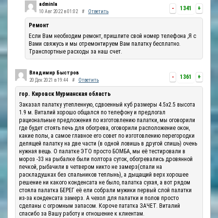
adminla
-
1341
+
10 Авг 2022 в 01:02
#
Ответить
Ремонт
Если Вам необходим ремонт, пришлите свой номер телефона ,Я с
Вами свяжусь и мы отремонтируем Вам палатку бесплатно.
Транспортные расходы за наш счет.
Владимир Быстров
-
1361
+
20 Дек 2021 в 19:44
#
Ответить
гор. Кировск Мурманская область
Заказал палатку утепленную, сдвоенный куб размеры 4.5х2.5 высота
1.9 м. Виталий хорошо общался по телефону и предлогал
рациональные предложения по изготовлению палатки, мы оговорили
где будет стоять печь для обогрева, оговорили расположение окон,
какие полы, а самое главное его совет по изготовлению перегородки
делящей палатку на две части (в одной ловишь в другой спишь) очень
нужная вещь. О палатке ЭТО просто БОМБА, мы её тестировали в
мороз -33 на рыбалке были полтора суток, обогревались дровянной
печкой, рыбачили в четвером никто не замерз(спали на
раскладушках без спальников теплынь), а дыщащий верх хорошее
решение ни какого конденсата не было, палатка сухая, а вот рядом
стояла палатка БЕРЕГ её ели собрали мужики первый слой палатки
из-за конденсата замерз. А чехол для палатки и полов просто
сделаны с огромным запасом. Короче пататка ЗАЧЕТ. Виталий
спасибо за Вашу работу и отношение к клиентам.