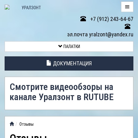
+7 (912) 243-64-67
ПАЛАТКИ
эл.почта yralzont@yandex.ru
ВОЗВРАТ
ПАЛАТКИ
ТОВАРА
ДОКУМЕНТАЦИЯ
ЭЛЕМЕНТЫ
ПАЛАТОК
Смотрите видеообзоры на
АНТИДОЖДЕВЫЕ
канале Уралзонт в RUTUBE
ТЕНТЫ
ФОТОГАЛЕРЕЯ
Отзывы
ВИДЕООБЗОР