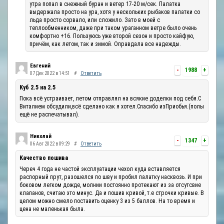
утра попал в снежный буран и ветер 17-20 м/сек. Палатка
выдержала просто на ура, хотя у нескольких рыбаков палатки со
льда просто сорвало, или сложило. Зато в моей с
теплообменником, даже при таком ураганном ветре было очень
комфортно +16. Пользуюсь уже второй сезон и просто кайфую,
причём, как летом, так и зимой. Оправдала все надежды.
Евгений
-
1988
+
07 Дек 2022 в 14:51
#
Ответить
Куб 2.5 на 2.5
Пока всё устраивает, летом отправлял на всякие доделки под себя.С
Виталием обсудили,всё сделано как я хотел.Спасибо изПриобья.(полы
ещё не распечатывал).
Николай
-
1347
+
06 Авг 2022 в 09:29
#
Ответить
Качество пошива
Череч 4 года не частой эксплуатации чехол куда вставляется
распорный прут, разошелся по шву и пробил палатку насквозь. И при
боковом легком дожде, молнии постоянно протекают из за отсутсвие
клапанов, считаю это минус. Да и пошив кривой, т.е строчки кривые. В
целом можно смело поставить оценку 3 из 5 баллов. На то время и
цена не маленькая была.