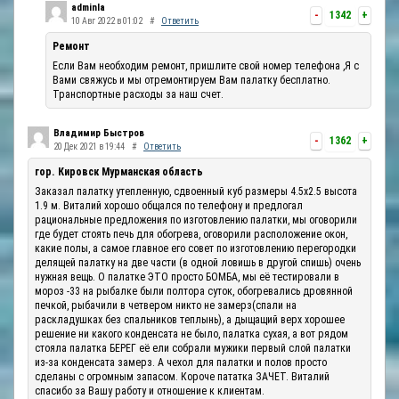
adminla
-
1342
+
10 Авг 2022 в 01:02
#
Ответить
Ремонт
Если Вам необходим ремонт, пришлите свой номер телефона ,Я с
Вами свяжусь и мы отремонтируем Вам палатку бесплатно.
Транспортные расходы за наш счет.
Владимир Быстров
-
1362
+
20 Дек 2021 в 19:44
#
Ответить
гор. Кировск Мурманская область
Заказал палатку утепленную, сдвоенный куб размеры 4.5х2.5 высота
1.9 м. Виталий хорошо общался по телефону и предлогал
рациональные предложения по изготовлению палатки, мы оговорили
где будет стоять печь для обогрева, оговорили расположение окон,
какие полы, а самое главное его совет по изготовлению перегородки
делящей палатку на две части (в одной ловишь в другой спишь) очень
нужная вещь. О палатке ЭТО просто БОМБА, мы её тестировали в
мороз -33 на рыбалке были полтора суток, обогревались дровянной
печкой, рыбачили в четвером никто не замерз(спали на
раскладушках без спальников теплынь), а дыщащий верх хорошее
решение ни какого конденсата не было, палатка сухая, а вот рядом
стояла палатка БЕРЕГ её ели собрали мужики первый слой палатки
из-за конденсата замерз. А чехол для палатки и полов просто
сделаны с огромным запасом. Короче пататка ЗАЧЕТ. Виталий
спасибо за Вашу работу и отношение к клиентам.