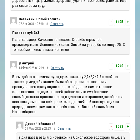
доработать и т.д. ). Желаю здоровья, удачи и творческих успехов. Ещё
раз спасибо за труд.
Валентин. Новый Уренгой
-
1425
+
07 Авг 2023 в 08:40
#
Ответить
Палатка куб 3х3
Палатка супер. Качество на высоте. Спасибо огромное
производителю. Доволен как слон. Зимой на улице было минус 25. С
теплообменником в палатке тепло.
Дмитрий
-
1240
+
14 Фев 2023 в 17:19
#
Ответить
Всем доброго времени суток,купил палатку 2,2×2,2×2 3-х слойная
трансформер,с Виталием были обговорены все нюансы и
сроки,человек сразу видно знает своё дело и самое главное
ответственно подходит к своей работе за что ему большое
спасибо,палатка пришла в срок,в целости и сохраности,разобрал и
поставил дома пока всё нравится в дальнейшей эксплуатации на
природе посмотрим как она себя проявит.Виталий спасибо из
Новосибирска.
Денис Чайковский
-
1533
+
07 Мар 2023 в 23:33
#
Ответить
2 дня назад ездил с ночёвкой на Оскольское водохранилище, в 5