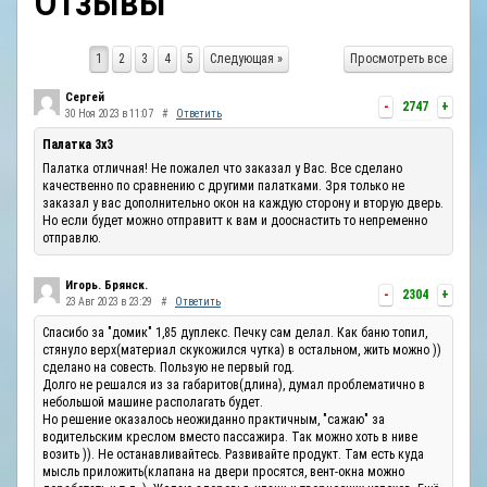
Отзывы
ОТЗЫВЫ
1
2
3
4
5
Следующая »
Просмотреть все
КОНТАКТЫ
Сергей
-
2747
+
30 Ноя 2023 в 11:07
#
Ответить
Палатка 3х3
Палатка отличная! Не пожалел что заказал у Вас. Все сделано
качественно по сравнению с другими палатками. Зря только не
заказал у вас дополнительно окон на каждую сторону и вторую дверь.
Но если будет можно отправитт к вам и дооснастить то непременно
отправлю.
Игорь. Брянск.
-
2304
+
23 Авг 2023 в 23:29
#
Ответить
Спасибо за "домик" 1,85 дуплекс. Печку сам делал. Как баню топил,
стянуло верх(материал скукожился чутка) в остальном, жить можно ))
сделано на совесть. Пользую не первый год.
Долго не решался из за габаритов(длина), думал проблематично в
небольшой машине располагать будет.
Но решение оказалось неожиданно практичным, "сажаю" за
водительским креслом вместо пассажира. Так можно хоть в ниве
возить )). Не останавливайтесь. Развивайте продукт. Там есть куда
мысль приложить(клапана на двери просятся, вент-окна можно