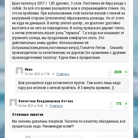
Брал палатку в 2017 г. 1,85 дуплекс. 3 слоя. Постоянно её беру везде с
собой. За всё это время разошёлся шов в открывающейся стенке. Но,
это не проблема. При использовании этой палатки весной с печкой на
внутренней стороне (утеплителе) образовались разводы. Но от этого
ни куда не денешься. В ветер улетел шатёр , но уралзонт достойно
выстоять и ни чего не повредилось. В холод прекрасно держит тепло,
а летом утеплитель играет роль "термоса". Т,е когда все изнывают от
утреннего солнца, мы продолжаем комфортно спать .Это
действительно очень удобно. Использование её
Астрахань(осень,весна,постоянные ветра),Тольятти Летом. .. Спасибо
производителю за качественную, не дорогую (по сравнению с другими
производителями) палатку!. Удачи Вам и процветания.
Иван
-
2630
+
10 Окт 2021 в 17:59
#
Ответить
Шов разошёлся куда вставляется пруток. Там всего лишь надо
пару раз иголкой с ниткой пройтись. И 3 минуты времени. ))
Валентина Владимировна Котова
-
773
+
06 Авг 2021 в 18:40
#
Ответить
Отличные палатки
Мы ооочень довольны покупкой. Палатки по качеству обалденные, все
прошито,как надо. Рекомендую всем!!!