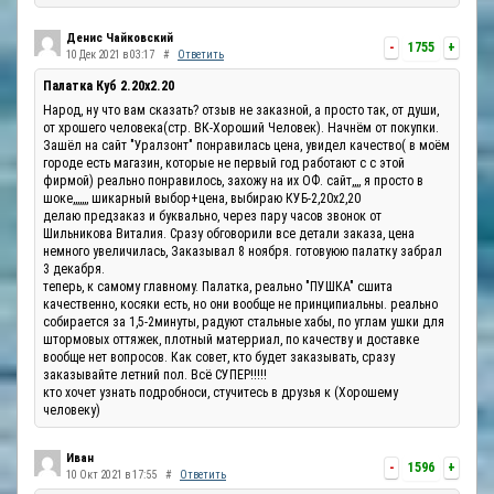
Денис Чайковский
-
1755
+
10 Дек 2021 в 03:17
#
Ответить
Палатка Куб 2.20x2.20
Народ, ну что вам сказать? отзыв не заказной, а просто так, от души,
от хрошего человека(стр. ВК-Хороший Человек). Начнём от покупки.
Зашёл на сайт "Уралзонт" понравилась цена, увидел качество( в моём
городе есть магазин, которые не первый год работают с с этой
фирмой) реально понравилось, захожу на их ОФ. сайт,,,, я просто в
шоке,,,,,,, шикарный выбор+цена, выбираю КУБ-2,20х2,20
делаю предзаказ и буквально, через пару часов звонок от
Шильникова Виталия. Сразу обговорили все детали заказа, цена
немного увеличилась, Заказывал 8 ноября. готовуюю палатку забрал
3 декабря.
теперь, к самому главному. Палатка, реально "ПУШКА" сшита
качественно, косяки есть, но они вообще не принципиальны. реально
собирается за 1,5-2минуты, радуют стальные хабы, по углам ушки для
штормовых оттяжек, плотный матерриал, по качеству и доставке
вообще нет вопросов. Как совет, кто будет заказывать, сразу
заказывайте летний пол. Всё СУПЕР!!!!!
кто хочет узнать подробноси, стучитесь в друзья к (Хорошему
человеку)
Иван
-
1596
+
10 Окт 2021 в 17:55
#
Ответить