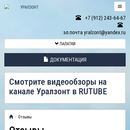
+7 (912) 243-64-67
ПАЛАТКИ
эл.почта yralzont@yandex.ru
ВОЗВРАТ
ПАЛАТКИ
ТОВАРА
ДОКУМЕНТАЦИЯ
ЭЛЕМЕНТЫ
ПАЛАТОК
Смотрите видеообзоры на
АНТИДОЖДЕВЫЕ
канале Уралзонт в RUTUBE
ТЕНТЫ
ФОТОГАЛЕРЕЯ
Отзывы
ВИДЕООБЗОР