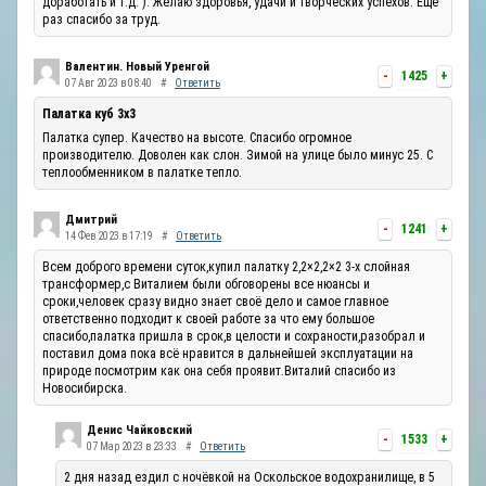
доработать и т.д. ). Желаю здоровья, удачи и творческих успехов. Ещё
раз спасибо за труд.
Валентин. Новый Уренгой
-
1425
+
07 Авг 2023 в 08:40
#
Ответить
Палатка куб 3х3
Палатка супер. Качество на высоте. Спасибо огромное
производителю. Доволен как слон. Зимой на улице было минус 25. С
теплообменником в палатке тепло.
Дмитрий
-
1241
+
14 Фев 2023 в 17:19
#
Ответить
Всем доброго времени суток,купил палатку 2,2×2,2×2 3-х слойная
трансформер,с Виталием были обговорены все нюансы и
сроки,человек сразу видно знает своё дело и самое главное
ответственно подходит к своей работе за что ему большое
спасибо,палатка пришла в срок,в целости и сохраности,разобрал и
поставил дома пока всё нравится в дальнейшей эксплуатации на
природе посмотрим как она себя проявит.Виталий спасибо из
Новосибирска.
Денис Чайковский
-
1533
+
07 Мар 2023 в 23:33
#
Ответить
2 дня назад ездил с ночёвкой на Оскольское водохранилище, в 5