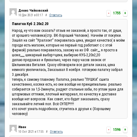
Денис Чайковский
-
1755
+
10 Дек 2021 в 03:17
#
Ответить
Палатка Куб 2.20x2.20
Народ, ну что вам сказать? отзыв не заказной, а просто так, от души,
от хрошего человека(стр. ВК-Хороший Человек). Начнём от покупки.
Зашёл на сайт "Уралзонт" понравилась цена, увидел качество( в моём
городе есть магазин, которые не первый год работают с с этой
фирмой) реально понравилось, захожу на их ОФ. сайт,,,, я просто в
шоке,,,,,,, шикарный выбор+цена, выбираю КУБ-2,20х2,20
делаю предзаказ и буквально, через пару часов звонок от
Шильникова Виталия. Сразу обговорили все детали заказа, цена
немного увеличилась, Заказывал 8 ноября. готовуюю палатку забрал
3 декабря.
теперь, к самому главному. Палатка, реально "ПУШКА" сшита
качественно, косяки есть, но они вообще не принципиальны. реально
собирается за 1,5-2минуты, радуют стальные хабы, по углам ушки для
штормовых оттяжек, плотный матерриал, по качеству и доставке
вообще нет вопросов. Как совет, кто будет заказывать, сразу
заказывайте летний пол. Всё СУПЕР!!!!!
кто хочет узнать подробноси, стучитесь в друзья к (Хорошему
человеку)
Иван
-
1596
+
10 Окт 2021 в 17:55
#
Ответить