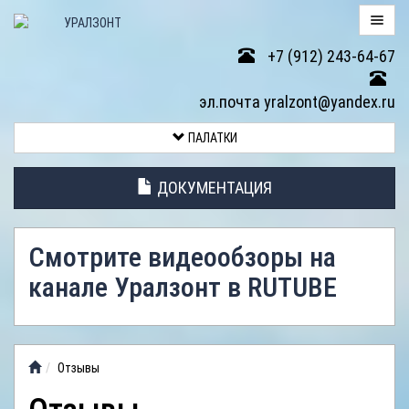
+7 (912) 243-64-67
ПАЛАТКИ
эл.почта yralzont@yandex.ru
ВОЗВРАТ
ПАЛАТКИ
ТОВАРА
ДОКУМЕНТАЦИЯ
ЭЛЕМЕНТЫ
ПАЛАТОК
Смотрите видеообзоры на
АНТИДОЖДЕВЫЕ
канале Уралзонт в RUTUBE
ТЕНТЫ
ФОТОГАЛЕРЕЯ
Отзывы
ВИДЕООБЗОР