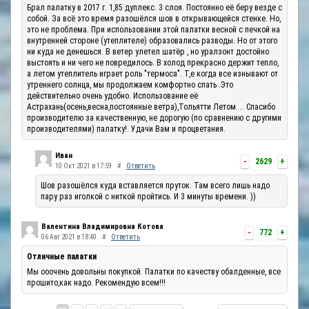
Брал палатку в 2017 г. 1,85 дуплекс. 3 слоя. Постоянно её беру везде с
собой. За всё это время разошёлся шов в открывающейся стенке. Но,
это не проблема. При использовании этой палатки весной с печкой на
внутренней стороне (утеплителе) образовались разводы. Но от этого
ни куда не денешься. В ветер улетел шатёр , но уралзонт достойно
выстоять и ни чего не повредилось. В холод прекрасно держит тепло,
а летом утеплитель играет роль "термоса". Т,е когда все изнывают от
утреннего солнца, мы продолжаем комфортно спать .Это
действительно очень удобно. Использование её
Астрахань(осень,весна,постоянные ветра),Тольятти Летом. .. Спасибо
производителю за качественную, не дорогую (по сравнению с другими
производителями) палатку!. Удачи Вам и процветания.
Иван
-
2629
+
10 Окт 2021 в 17:59
#
Ответить
Шов разошёлся куда вставляется пруток. Там всего лишь надо
пару раз иголкой с ниткой пройтись. И 3 минуты времени. ))
Валентина Владимировна Котова
-
772
+
06 Авг 2021 в 18:40
#
Ответить
Отличные палатки
Мы ооочень довольны покупкой. Палатки по качеству обалденные, все
прошито,как надо. Рекомендую всем!!!