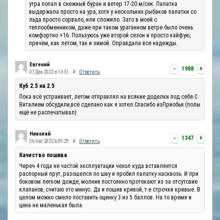
утра попал в снежный буран и ветер 17-20 м/сек. Палатка
выдержала просто на ура, хотя у нескольких рыбаков палатки со
льда просто сорвало, или сложило. Зато в моей с
теплообменником, даже при таком ураганном ветре было очень
комфортно +16. Пользуюсь уже второй сезон и просто кайфую,
причём, как летом, так и зимой. Оправдала все надежды.
Евгений
-
1988
+
07 Дек 2022 в 14:51
#
Ответить
Куб 2.5 на 2.5
Пока всё устраивает, летом отправлял на всякие доделки под себя.С
Виталием обсудили,всё сделано как я хотел.Спасибо изПриобья.(полы
ещё не распечатывал).
Николай
-
1347
+
06 Авг 2022 в 09:29
#
Ответить
Качество пошива
Череч 4 года не частой эксплуатации чехол куда вставляется
распорный прут, разошелся по шву и пробил палатку насквозь. И при
боковом легком дожде, молнии постоянно протекают из за отсутсвие
клапанов, считаю это минус. Да и пошив кривой, т.е строчки кривые. В
целом можно смело поставить оценку 3 из 5 баллов. На то время и
цена не маленькая была.