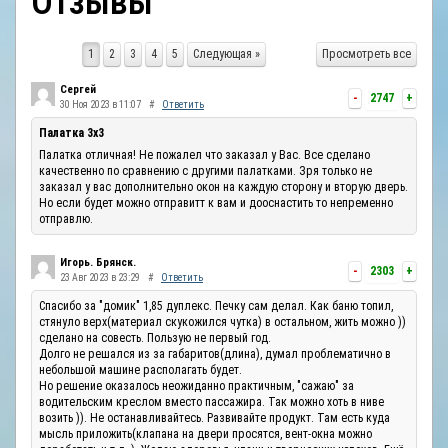
Отзывы
ОТЗЫВЫ
1
2
3
4
5
Следующая »
Просмотреть все
КОНТАКТЫ
Сергей
-
2747
+
30 Ноя 2023 в 11:07
#
Ответить
Палатка 3х3
Палатка отличная! Не пожалел что заказал у Вас. Все сделано
качественно по сравнению с другими палатками. Зря только не
заказал у вас дополнительно окон на каждую сторону и вторую дверь.
Но если будет можно отправитт к вам и дооснастить то непременно
отправлю.
Игорь. Брянск.
-
2303
+
23 Авг 2023 в 23:29
#
Ответить
Спасибо за "домик" 1,85 дуплекс. Печку сам делал. Как баню топил,
стянуло верх(материал скукожился чутка) в остальном, жить можно ))
сделано на совесть. Пользую не первый год.
Долго не решался из за габаритов(длина), думал проблематично в
небольшой машине располагать будет.
Но решение оказалось неожиданно практичным, "сажаю" за
водительским креслом вместо пассажира. Так можно хоть в ниве
возить )). Не останавливайтесь. Развивайте продукт. Там есть куда
мысль приложить(клапана на двери просятся, вент-окна можно