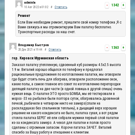
adminla
-
1342
+
10 Авг 2022 в 01:02
#
Ответить
Ремонт
Если Вам необходим ремонт, пришлите свой номер телефона ,Я с
Вами свяжусь и мы отремонтируем Вам палатку бесплатно.
Транспортные расходы за наш счет.
Владимир Быстров
-
1363
+
20 Дек 2021 в 19:44
#
Ответить
гор. Кировск Мурманская область
Заказал палатку утепленную, сдвоенный куб размеры 4.5х2.5 высота
1.9 м. Виталий хорошо общался по телефону и предлогал
рациональные предложения по изготовлению палатки, мы оговорили
где будет стоять печь для обогрева, оговорили расположение окон,
какие полы, а самое главное его совет по изготовлению перегородки
делящей палатку на две части (в одной ловишь в другой спишь) очень
нужная вещь. О палатке ЭТО просто БОМБА, мы её тестировали в
мороз -33 на рыбалке были полтора суток, обогревались дровянной
печкой, рыбачили в четвером никто не замерз(спали на
раскладушках без спальников теплынь), а дыщащий верх хорошее
решение ни какого конденсата не было, палатка сухая, а вот рядом
стояла палатка БЕРЕГ её ели собрали мужики первый слой палатки
из-за конденсата замерз. А чехол для палатки и полов просто
сделаны с огромным запасом. Короче пататка ЗАЧЕТ. Виталий
спасибо за Вашу работу и отношение к клиентам.