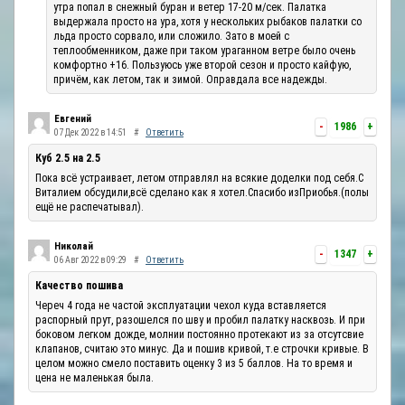
утра попал в снежный буран и ветер 17-20 м/сек. Палатка
выдержала просто на ура, хотя у нескольких рыбаков палатки со
льда просто сорвало, или сложило. Зато в моей с
теплообменником, даже при таком ураганном ветре было очень
комфортно +16. Пользуюсь уже второй сезон и просто кайфую,
причём, как летом, так и зимой. Оправдала все надежды.
Евгений
-
1986
+
07 Дек 2022 в 14:51
#
Ответить
Куб 2.5 на 2.5
Пока всё устраивает, летом отправлял на всякие доделки под себя.С
Виталием обсудили,всё сделано как я хотел.Спасибо изПриобья.(полы
ещё не распечатывал).
Николай
-
1347
+
06 Авг 2022 в 09:29
#
Ответить
Качество пошива
Череч 4 года не частой эксплуатации чехол куда вставляется
распорный прут, разошелся по шву и пробил палатку насквозь. И при
боковом легком дожде, молнии постоянно протекают из за отсутсвие
клапанов, считаю это минус. Да и пошив кривой, т.е строчки кривые. В
целом можно смело поставить оценку 3 из 5 баллов. На то время и
цена не маленькая была.