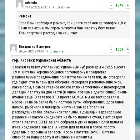
adminla
-
1340
+
10 Авг 2022 в 01:02
#
Ответить
Ремонт
Если Вам необходим ремонт, пришлите свой номер телефона ,Я с
Вами свяжусь и мы отремонтируем Вам палатку бесплатно.
Транспортные расходы за наш счет.
Владимир Быстров
-
1359
+
20 Дек 2021 в 19:44
#
Ответить
гор. Кировск Мурманская область
Заказал палатку утепленную, сдвоенный куб размеры 4.5х2.5 высота
1.9 м. Виталий хорошо общался по телефону и предлогал
рациональные предложения по изготовлению палатки, мы оговорили
где будет стоять печь для обогрева, оговорили расположение окон,
какие полы, а самое главное его совет по изготовлению перегородки
делящей палатку на две части (в одной ловишь в другой спишь) очень
нужная вещь. О палатке ЭТО просто БОМБА, мы её тестировали в
мороз -33 на рыбалке были полтора суток, обогревались дровянной
печкой, рыбачили в четвером никто не замерз(спали на
раскладушках без спальников теплынь), а дыщащий верх хорошее
решение ни какого конденсата не было, палатка сухая, а вот рядом
стояла палатка БЕРЕГ её ели собрали мужики первый слой палатки
из-за конденсата замерз. А чехол для палатки и полов просто
сделаны с огромным запасом. Короче пататка ЗАЧЕТ. Виталий
спасибо за Вашу работу и отношение к клиентам.