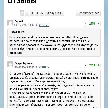
Отзывы
ОТЗЫВЫ
1
2
3
4
5
Следующая »
Просмотреть все
КОНТАКТЫ
Сергей
-
2750
+
30 Ноя 2023 в 11:07
#
Ответить
Палатка 3х3
Палатка отличная! Не пожалел что заказал у Вас. Все сделано
качественно по сравнению с другими палатками. Зря только не
заказал у вас дополнительно окон на каждую сторону и вторую дверь.
Но если будет можно отправитт к вам и дооснастить то непременно
отправлю.
Игорь. Брянск.
-
2313
+
23 Авг 2023 в 23:29
#
Ответить
Спасибо за "домик" 1,85 дуплекс. Печку сам делал. Как баню топил,
стянуло верх(материал скукожился чутка) в остальном, жить можно ))
сделано на совесть. Пользую не первый год.
Долго не решался из за габаритов(длина), думал проблематично в
небольшой машине располагать будет.
Но решение оказалось неожиданно практичным, "сажаю" за
водительским креслом вместо пассажира. Так можно хоть в ниве
возить )). Не останавливайтесь. Развивайте продукт. Там есть куда
мысль приложить(клапана на двери просятся, вент-окна можно