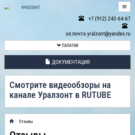
+7 (912) 243-64-67
ПАЛАТКИ
эл.почта yralzont@yandex.ru
ВОЗВРАТ
ПАЛАТКИ
ТОВАРА
ДОКУМЕНТАЦИЯ
ЭЛЕМЕНТЫ
ПАЛАТОК
Смотрите видеообзоры на
АНТИДОЖДЕВЫЕ
канале Уралзонт в RUTUBE
ТЕНТЫ
ФОТОГАЛЕРЕЯ
Отзывы
ВИДЕООБЗОР