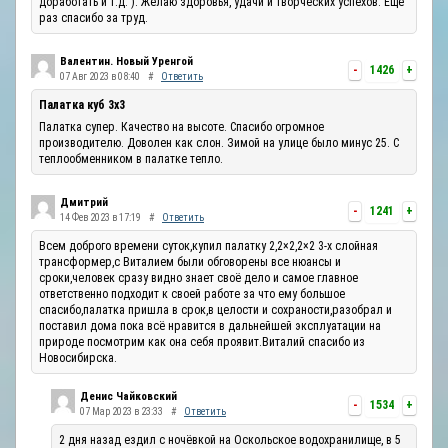
доработать и т.д. ). Желаю здоровья, удачи и творческих успехов. Ещё
раз спасибо за труд.
Валентин. Новый Уренгой
-
1426
+
07 Авг 2023 в 08:40
#
Ответить
Палатка куб 3х3
Палатка супер. Качество на высоте. Спасибо огромное
производителю. Доволен как слон. Зимой на улице было минус 25. С
теплообменником в палатке тепло.
Дмитрий
-
1241
+
14 Фев 2023 в 17:19
#
Ответить
Всем доброго времени суток,купил палатку 2,2×2,2×2 3-х слойная
трансформер,с Виталием были обговорены все нюансы и
сроки,человек сразу видно знает своё дело и самое главное
ответственно подходит к своей работе за что ему большое
спасибо,палатка пришла в срок,в целости и сохраности,разобрал и
поставил дома пока всё нравится в дальнейшей эксплуатации на
природе посмотрим как она себя проявит.Виталий спасибо из
Новосибирска.
Денис Чайковский
-
1534
+
07 Мар 2023 в 23:33
#
Ответить
2 дня назад ездил с ночёвкой на Оскольское водохранилище, в 5