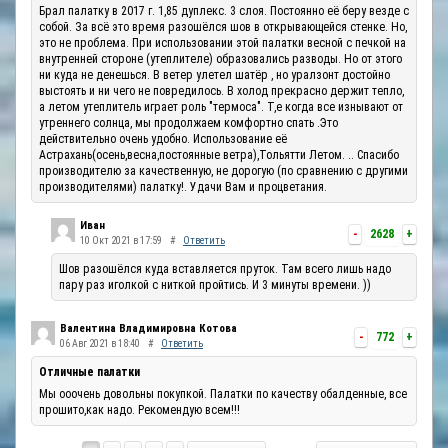
Брал палатку в 2017 г. 1,85 дуплекс. 3 слоя. Постоянно её беру везде с
собой. За всё это время разошёлся шов в открывающейся стенке. Но,
это не проблема. При использовании этой палатки весной с печкой на
внутренней стороне (утеплителе) образовались разводы. Но от этого
ни куда не денешься. В ветер улетел шатёр , но уралзонт достойно
выстоять и ни чего не повредилось. В холод прекрасно держит тепло,
а летом утеплитель играет роль "термоса". Т,е когда все изнывают от
утреннего солнца, мы продолжаем комфортно спать .Это
действительно очень удобно. Использование её
Астрахань(осень,весна,постоянные ветра),Тольятти Летом. .. Спасибо
производителю за качественную, не дорогую (по сравнению с другими
производителями) палатку!. Удачи Вам и процветания.
Иван
-
2628
+
10 Окт 2021 в 17:59
#
Ответить
Шов разошёлся куда вставляется пруток. Там всего лишь надо
пару раз иголкой с ниткой пройтись. И 3 минуты времени. ))
Валентина Владимировна Котова
-
772
+
06 Авг 2021 в 18:40
#
Ответить
Отличные палатки
Мы ооочень довольны покупкой. Палатки по качеству обалденные, все
прошито,как надо. Рекомендую всем!!!