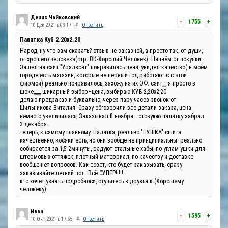
Денис Чайковский
-
1755
+
10 Дек 2021 в 03:17
#
Ответить
Палатка Куб 2.20x2.20
Народ, ну что вам сказать? отзыв не заказной, а просто так, от души,
от хрошего человека(стр. ВК-Хороший Человек). Начнём от покупки.
Зашёл на сайт "Уралзонт" понравилась цена, увидел качество( в моём
городе есть магазин, которые не первый год работают с с этой
фирмой) реально понравилось, захожу на их ОФ. сайт,,,, я просто в
шоке,,,,,,, шикарный выбор+цена, выбираю КУБ-2,20х2,20
делаю предзаказ и буквально, через пару часов звонок от
Шильникова Виталия. Сразу обговорили все детали заказа, цена
немного увеличилась, Заказывал 8 ноября. готовуюю палатку забрал
3 декабря.
теперь, к самому главному. Палатка, реально "ПУШКА" сшита
качественно, косяки есть, но они вообще не принципиальны. реально
собирается за 1,5-2минуты, радуют стальные хабы, по углам ушки для
штормовых оттяжек, плотный матерриал, по качеству и доставке
вообще нет вопросов. Как совет, кто будет заказывать, сразу
заказывайте летний пол. Всё СУПЕР!!!!!
кто хочет узнать подробноси, стучитесь в друзья к (Хорошему
человеку)
Иван
-
1595
+
10 Окт 2021 в 17:55
#
Ответить