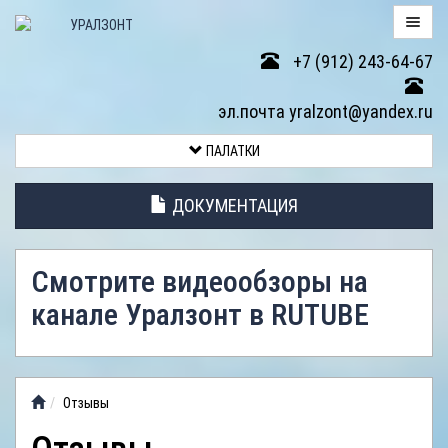
+7 (912) 243-64-67
ПАЛАТКИ
эл.почта yralzont@yandex.ru
ВОЗВРАТ
ПАЛАТКИ
ТОВАРА
ДОКУМЕНТАЦИЯ
ЭЛЕМЕНТЫ
ПАЛАТОК
Смотрите видеообзоры на
АНТИДОЖДЕВЫЕ
канале Уралзонт в RUTUBE
ТЕНТЫ
ФОТОГАЛЕРЕЯ
Отзывы
ВИДЕООБЗОР