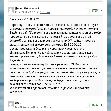
Денис Чайковский
-
1755
+
10 Дек 2021 в 03:17
#
Ответить
Палатка Куб 2.20x2.20
Народ, ну что вам сказать? отзыв не заказной, а просто так, от души,
от хрошего человека(стр. ВК-Хороший Человек). Начнём от покупки.
Зашёл на сайт "Уралзонт" понравилась цена, увидел качество( в моём
городе есть магазин, которые не первый год работают с с этой
фирмой) реально понравилось, захожу на их ОФ. сайт,,,, я просто в
шоке,,,,,,, шикарный выбор+цена, выбираю КУБ-2,20х2,20
делаю предзаказ и буквально, через пару часов звонок от
Шильникова Виталия. Сразу обговорили все детали заказа, цена
немного увеличилась, Заказывал 8 ноября. готовуюю палатку забрал
3 декабря.
теперь, к самому главному. Палатка, реально "ПУШКА" сшита
качественно, косяки есть, но они вообще не принципиальны. реально
собирается за 1,5-2минуты, радуют стальные хабы, по углам ушки для
штормовых оттяжек, плотный матерриал, по качеству и доставке
вообще нет вопросов. Как совет, кто будет заказывать, сразу
заказывайте летний пол. Всё СУПЕР!!!!!
кто хочет узнать подробноси, стучитесь в друзья к (Хорошему
человеку)
Иван
-
1596
+
10 Окт 2021 в 17:55
#
Ответить