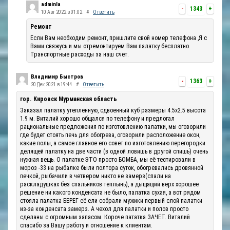
adminla
-
1343
+
10 Авг 2022 в 01:02
#
Ответить
Ремонт
Если Вам необходим ремонт, пришлите свой номер телефона ,Я с
Вами свяжусь и мы отремонтируем Вам палатку бесплатно.
Транспортные расходы за наш счет.
Владимир Быстров
-
1363
+
20 Дек 2021 в 19:44
#
Ответить
гор. Кировск Мурманская область
Заказал палатку утепленную, сдвоенный куб размеры 4.5х2.5 высота
1.9 м. Виталий хорошо общался по телефону и предлогал
рациональные предложения по изготовлению палатки, мы оговорили
где будет стоять печь для обогрева, оговорили расположение окон,
какие полы, а самое главное его совет по изготовлению перегородки
делящей палатку на две части (в одной ловишь в другой спишь) очень
нужная вещь. О палатке ЭТО просто БОМБА, мы её тестировали в
мороз -33 на рыбалке были полтора суток, обогревались дровянной
печкой, рыбачили в четвером никто не замерз(спали на
раскладушках без спальников теплынь), а дыщащий верх хорошее
решение ни какого конденсата не было, палатка сухая, а вот рядом
стояла палатка БЕРЕГ её ели собрали мужики первый слой палатки
из-за конденсата замерз. А чехол для палатки и полов просто
сделаны с огромным запасом. Короче пататка ЗАЧЕТ. Виталий
спасибо за Вашу работу и отношение к клиентам.