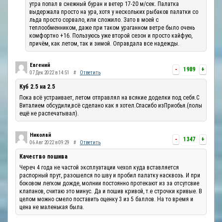
утра попал в снежный буран и ветер 17-20 м/сек. Палатка
выдержала просто на ура, хотя у нескольких рыбаков палатки со
льда просто сорвало, или сложило. Зато в моей с
теплообменником, даже при таком ураганном ветре было очень
комфортно +16. Пользуюсь уже второй сезон и просто кайфую,
причём, как летом, так и зимой. Оправдала все надежды.
Евгений
-
1989
+
07 Дек 2022 в 14:51
#
Ответить
Куб 2.5 на 2.5
Пока всё устраивает, летом отправлял на всякие доделки под себя.С
Виталием обсудили,всё сделано как я хотел.Спасибо изПриобья.(полы
ещё не распечатывал).
Николай
-
1347
+
06 Авг 2022 в 09:29
#
Ответить
Качество пошива
Череч 4 года не частой эксплуатации чехол куда вставляется
распорный прут, разошелся по шву и пробил палатку насквозь. И при
боковом легком дожде, молнии постоянно протекают из за отсутсвие
клапанов, считаю это минус. Да и пошив кривой, т.е строчки кривые. В
целом можно смело поставить оценку 3 из 5 баллов. На то время и
цена не маленькая была.