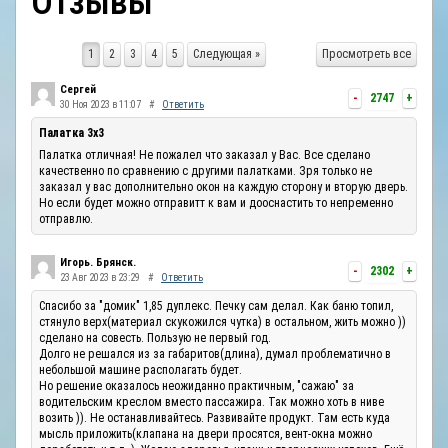
Отзывы
ОТЗЫВЫ
1
2
3
4
5
Следующая »
Просмотреть все
КОНТАКТЫ
Сергей
-
2747
+
30 Ноя 2023 в 11:07
#
Ответить
Палатка 3х3
Палатка отличная! Не пожалел что заказал у Вас. Все сделано
качественно по сравнению с другими палатками. Зря только не
заказал у вас дополнительно окон на каждую сторону и вторую дверь.
Но если будет можно отправитт к вам и дооснастить то непременно
отправлю.
Игорь. Брянск.
-
2302
+
23 Авг 2023 в 23:29
#
Ответить
Спасибо за "домик" 1,85 дуплекс. Печку сам делал. Как баню топил,
стянуло верх(материал скукожился чутка) в остальном, жить можно ))
сделано на совесть. Пользую не первый год.
Долго не решался из за габаритов(длина), думал проблематично в
небольшой машине располагать будет.
Но решение оказалось неожиданно практичным, "сажаю" за
водительским креслом вместо пассажира. Так можно хоть в ниве
возить )). Не останавливайтесь. Развивайте продукт. Там есть куда
мысль приложить(клапана на двери просятся, вент-окна можно