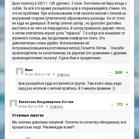
Брал палатку в 2017 г. 1,85 дуплекс. 3 слоя. Постоянно её беру везде с
собой. За всё это время разошёлся шов в открывающейся стенке. Но,
это не проблема. При использовании этой палатки весной с печкой на
внутренней стороне (утеплителе) образовались разводы. Но от этого
ни куда не денешься. В ветер улетел шатёр , но уралзонт достойно
выстоять и ни чего не повредилось. В холод прекрасно держит тепло,
а летом утеплитель играет роль "термоса". Т,е когда все изнывают от
утреннего солнца, мы продолжаем комфортно спать .Это
действительно очень удобно. Использование её
Астрахань(осень,весна,постоянные ветра),Тольятти Летом. .. Спасибо
производителю за качественную, не дорогую (по сравнению с другими
производителями) палатку!. Удачи Вам и процветания.
Иван
-
2630
+
10 Окт 2021 в 17:59
#
Ответить
Шов разошёлся куда вставляется пруток. Там всего лишь надо
пару раз иголкой с ниткой пройтись. И 3 минуты времени. ))
Валентина Владимировна Котова
-
772
+
06 Авг 2021 в 18:40
#
Ответить
Отличные палатки
Мы ооочень довольны покупкой. Палатки по качеству обалденные, все
прошито,как надо. Рекомендую всем!!!