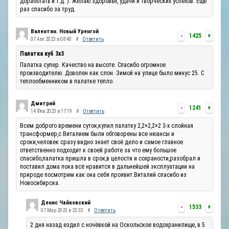
доработать и т.д. ). Желаю здоровья, удачи и творческих успехов. Ещё
раз спасибо за труд.
Валентин. Новый Уренгой
-
1425
+
07 Авг 2023 в 08:40
#
Ответить
Палатка куб 3х3
Палатка супер. Качество на высоте. Спасибо огромное
производителю. Доволен как слон. Зимой на улице было минус 25. С
теплообменником в палатке тепло.
Дмитрий
-
1241
+
14 Фев 2023 в 17:19
#
Ответить
Всем доброго времени суток,купил палатку 2,2×2,2×2 3-х слойная
трансформер,с Виталием были обговорены все нюансы и
сроки,человек сразу видно знает своё дело и самое главное
ответственно подходит к своей работе за что ему большое
спасибо,палатка пришла в срок,в целости и сохраности,разобрал и
поставил дома пока всё нравится в дальнейшей эксплуатации на
природе посмотрим как она себя проявит.Виталий спасибо из
Новосибирска.
Денис Чайковский
-
1533
+
07 Мар 2023 в 23:33
#
Ответить
2 дня назад ездил с ночёвкой на Оскольское водохранилище, в 5