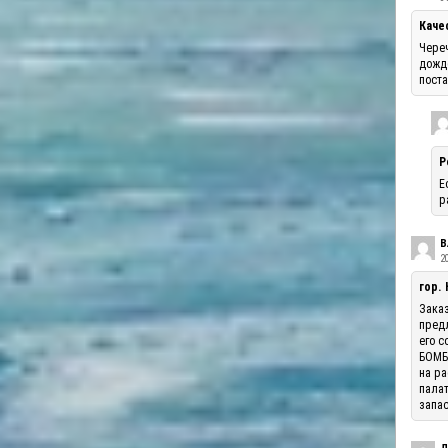
Каче
Череч
дожде
поста
Р
Е
р
В
20
гор.
Заказ
предл
его с
БОМБА
на ра
палат
запас