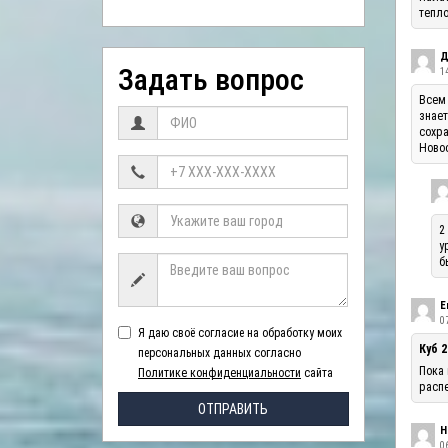
тепло
Д
Задать вопрос
1
Всем 
знает
сохра
Ново
2
у
б
Е
07
Я даю своё согласие на обработку моих
Куб 2
персональных данных согласно
Пока 
Политике конфиденциальности
сайта
распе
ОТПРАВИТЬ
Н
06