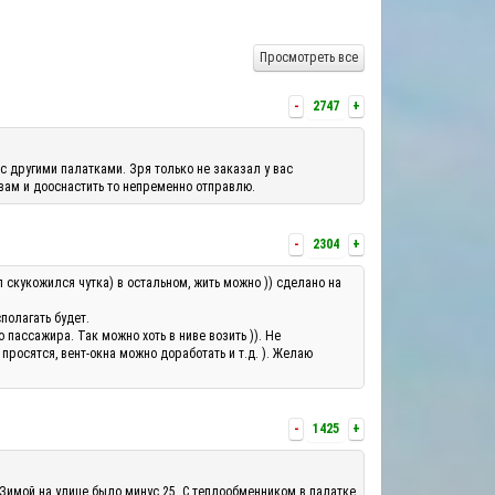
Просмотреть все
-
2747
+
с другими палатками. Зря только не заказал у вас
 вам и дооснастить то непременно отправлю.
-
2304
+
л скукожился чутка) в остальном, жить можно )) сделано на
полагать будет.
ассажира. Так можно хоть в ниве возить )). Не
росятся, вент-окна можно доработать и т.д. ). Желаю
-
1425
+
 Зимой на улице было минус 25. С теплообменником в палатке