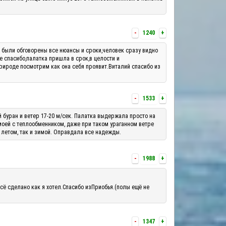
-
1240
+
м были обговорены все нюансы и сроки,человек сразу видно
е спасибо,палатка пришла в срок,в целости и
рироде посмотрим как она себя проявит.Виталий спасибо из
-
1533
+
й буран и ветер 17-20 м/сек. Палатка выдержала просто на
 моей с теплообменником, даже при таком ураганном ветре
 летом, так и зимой. Оправдала все надежды.
-
1988
+
сё сделано как я хотел.Спасибо изПриобья.(полы ещё не
-
1347
+