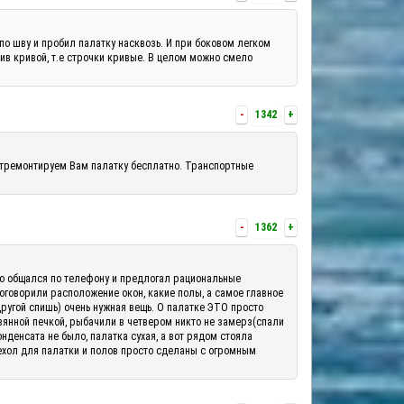
по шву и пробил палатку насквозь. И при боковом легком
шив кривой, т.е строчки кривые. В целом можно смело
-
1342
+
отремонтируем Вам палатку бесплатно. Транспортные
-
1362
+
шо общался по телефону и предлогал рациональные
 оговорили расположение окон, какие полы, а самое главное
другой спишь) очень нужная вещь. О палатке ЭТО просто
вянной печкой, рыбачили в четвером никто не замерз(спали
денсата не было, палатка сухая, а вот рядом стояла
ехол для палатки и полов просто сделаны с огромным
.