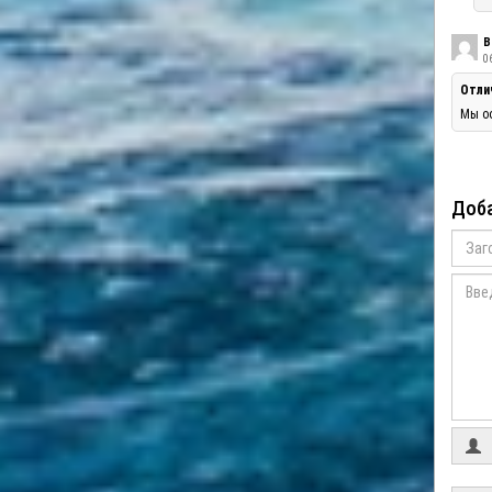
В
06
Отли
Мы оо
Доба