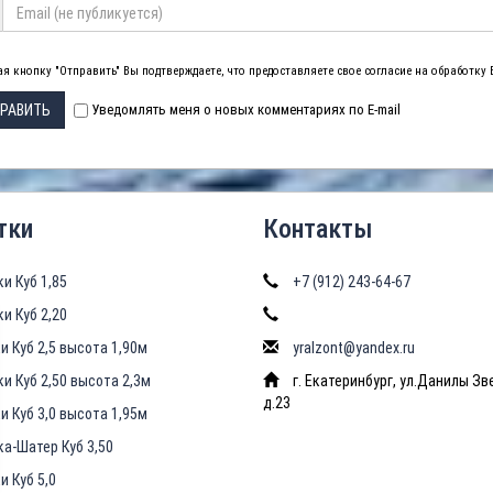
я кнопку "Отправить" Вы подтверждаете, что предоставляете свое согласие на обработку
РАВИТЬ
Уведомлять меня о новых комментариях по E-mail
тки
Контакты
ки Куб 1,85
+7 (912) 243-64-67
ки Куб 2,20
и Куб 2,5 высота 1,90м
yralzont@yandex.ru
ки Куб 2,50 высота 2,3м
г. Екатеринбург, ул.Данилы Зв
д.23
и Куб 3,0 высота 1,95м
ка-Шатер Куб 3,50
и Куб 5,0