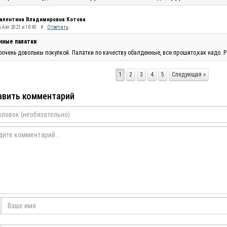
алентина Владимировна Котова
 Авг 2021 в 18:40
#
Ответить
чные палатки
очень довольны покупкой. Палатки по качеству обалденные, все прошито,как надо. Р
1
2
3
4
5
Следующая »
вить комментарий