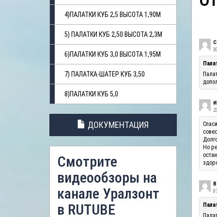
О
4)ПАЛАТКИ КУБ 2,5 ВЫСОТА 1,90М
5) ПАЛАТКИ КУБ 2,50 ВЫСОТА 2,3М
С
3
6)ПАЛАТКИ КУБ 3,0 ВЫСОТА 1,95М
Пала
7) ПАЛАТКА-ШАТЕР КУБ 3,50
Палат
допол
8)ПАЛАТКИ КУБ 5,0
И
23
ДОКУМЕНТАЦИЯ
Спаси
совес
Долго
Но ре
остан
Смотрите
здоро
видеообзоры на
В
канале Уралзонт
07
в RUTUBE
Палат
Палат