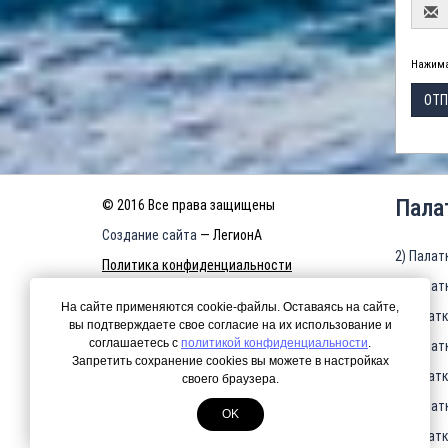
Нажима
ОТП
Пала
© 2016 Все права защищены
Создание сайта
— ЛегионА
2) Палат
Политика конфиденциальности
3) Палат
КАРТА САЙТА
На сайте применяются cookie-файлы. Оставаясь на сайте,
4)Палатк
вы подтверждаете свое согласие на их использование и
соглашаетесь с
политикой конфиденциальности
.
5) Палат
Запретить сохранение cookies вы можете в настройках
6)Палатк
своего браузера.
7) Палат
OK
8)Палатк