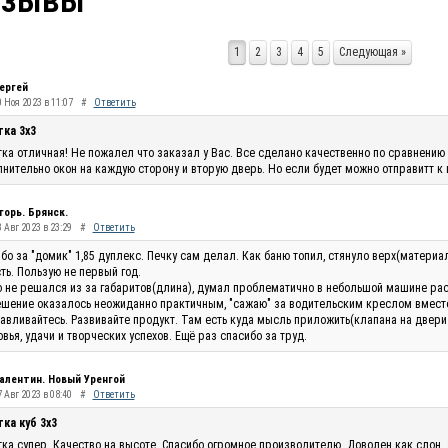
тзывы
1
2
3
4
5
Следующая »
ергей
0 Ноя 2023 в 11:07
#
Ответить
тка 3х3
ка отличная! Не пожалел что заказал у Вас. Все сделано качественно по сравнению 
нительно окон на каждую сторону и вторую дверь. Но если будет можно отправитт к
горь. Брянск.
 Авг 2023 в 23:29
#
Ответить
бо за "домик" 1,85 дуплекс. Печку сам делал. Как баню топил, стянуло верх(материа
ть. Пользую не первый год.
 не решался из за габаритов(длина), думал проблематично в небольшой машине рас
шение оказалось неожиданно практичным, "сажаю" за водительским креслом вместо п
авливайтесь. Развивайте продукт. Там есть куда мысль приложить(клапана на двери п
вья, удачи и творческих успехов. Ещё раз спасибо за труд.
алентин. Новый Уренгой
 Авг 2023 в 08:40
#
Ответить
ка куб 3х3
ка супер. Качество на высоте. Спасибо огромное производителю. Доволен как слон.