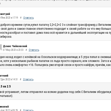
.
митрий
4 Фев 2023 в 17:19
#
Ответить
доброго времени суток,купил палатку 2,2×2,2×2 3-х слойная трансформер,с Виталие
 своё дело и самое главное ответственно подходит к своей работе за что ему большо
ности,разобрал и поставил дома пока всё нравится в дальнейшей эксплуатации на п
сибирска.
Денис Чайковский
07 Мар 2023 в 23:33
#
Ответить
 дня назад ездил с ночёвкой на Оскольское водохранилище, в 5 утра попал в снежны
ра, хотя у нескольких рыбаков палатки со льда просто сорвало, или сложило. Зато в
ыло очень комфортно +16. Пользуюсь уже второй сезон и просто кайфую, причём, как
вгений
 Дек 2022 в 14:51
#
Ответить
.5 на 2.5
всё устраивает, летом отправлял на всякие доделки под себя.С Виталием обсудили,в
чатывал).
иколай
 Авг 2022 в 09:29
#
Ответить