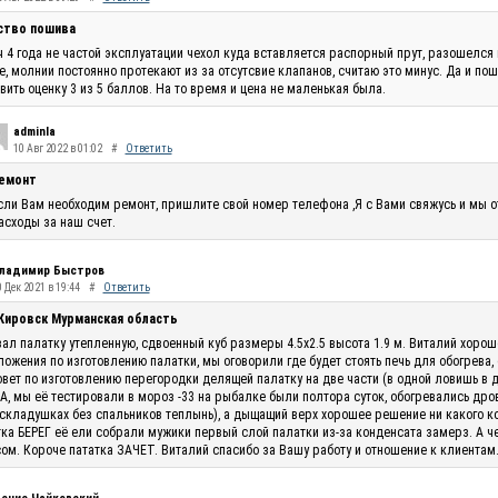
ство пошива
 4 года не частой эксплуатации чехол куда вставляется распорный прут, разошелся 
, молнии постоянно протекают из за отсутсвие клапанов, считаю это минус. Да и по
вить оценку 3 из 5 баллов. На то время и цена не маленькая была.
adminla
10 Авг 2022 в 01:02
#
Ответить
емонт
сли Вам необходим ремонт, пришлите свой номер телефона ,Я с Вами свяжусь и мы 
асходы за наш счет.
ладимир Быстров
 Дек 2021 в 19:44
#
Ответить
 Кировск Мурманская область
ал палатку утепленную, сдвоенный куб размеры 4.5х2.5 высота 1.9 м. Виталий хоро
ожения по изготовлению палатки, мы оговорили где будет стоять печь для обогрева,
овет по изготовлению перегородки делящей палатку на две части (в одной ловишь в 
, мы её тестировали в мороз -33 на рыбалке были полтора суток, обогревались дро
складушках без спальников теплынь), а дыщащий верх хорошее решение ни какого кон
ка БЕРЕГ её ели собрали мужики первый слой палатки из-за конденсата замерз. А ч
ом. Короче пататка ЗАЧЕТ. Виталий спасибо за Вашу работу и отношение к клиентам