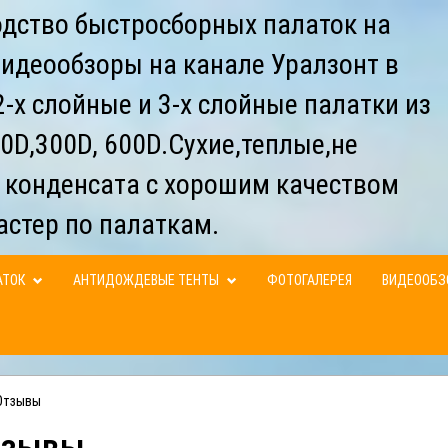
дство быстросборных палаток на
видеообзоры на канале Уралзонт в
-х слойные и 3-х слойные палатки из
0D,300D, 600D.Сухие,теплые,не
 конденсата с хорошим качеством
астер по палаткам.
АТОК
АНТИДОЖДЕВЫЕ ТЕНТЫ
ФОТОГАЛЕРЕЯ
ВИДЕООБ
Отзывы