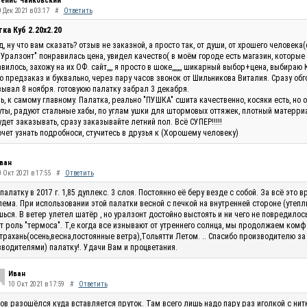
енис Чайковский
 Дек 2021 в 03:17
#
Ответить
ка Куб 2.20x2.20
, ну что вам сказать? отзыв не заказной, а просто так, от души, от хрошего человек
"Уралзонт" понравилась цена, увидел качество( в моём городе есть магазин, которые
вилось, захожу на их ОФ. сайт,,,, я просто в шоке,,,,,,, шикарный выбор+цена, выбираю 
 предзаказ и буквально, через пару часов звонок от Шильникова Виталия. Сразу обг
ывал 8 ноября. готовуюю палатку забрал 3 декабря.
ь, к самому главному. Палатка, реально "ПУШКА" сшита качественно, косяки есть, но 
ты, радуют стальные хабы, по углам ушки для штормовых оттяжек, плотный матерриал
удет заказывать, сразу заказывайте летний пол. Всё СУПЕР!!!!!
очет узнать подробноси, стучитесь в друзья к (Хорошему человеку)
ван
0 Окт 2021 в 17:55
#
Ответить
палатку в 2017 г. 1,85 дуплекс. 3 слоя. Постоянно её беру везде с собой. За всё эт
ема. При использовании этой палатки весной с печкой на внутренней стороне (утепли
ься. В ветер улетел шатёр , но уралзонт достойно выстоять и ни чего не повредилос
т роль "термоса". Т,е когда все изнывают от утреннего солнца, мы продолжаем комф
трахань(осень,весна,постоянные ветра),Тольятти Летом. .. Спасибо производителю за
водителями) палатку!. Удачи Вам и процветания.
Иван
10 Окт 2021 в 17:59
#
Ответить
ов разошёлся куда вставляется пруток. Там всего лишь надо пару раз иголкой с нитк