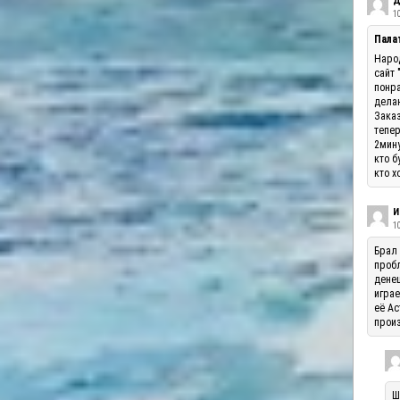
Д
10
Палат
Народ
сайт 
понра
делаю
Заказ
тепер
2мину
кто б
кто х
И
1
Брал 
пробл
денеш
играе
её Ас
произ
Ш