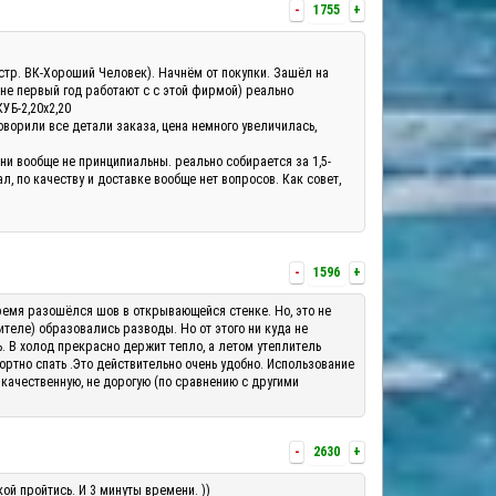
-
1755
+
а(стр. ВК-Хороший Человек). Начнём от покупки. Зашёл на
 не первый год работают с с этой фирмой) реально
КУБ-2,20х2,20
оворили все детали заказа, цена немного увеличилась,
они вообще не принципиальны. реально собирается за 1,5-
, по качеству и доставке вообще нет вопросов. Как совет,
-
1596
+
о время разошёлся шов в открывающейся стенке. Но, это не
теле) образовались разводы. Но от этого ни куда не
ь. В холод прекрасно держит тепло, а летом утеплитель
ортно спать .Это действительно очень удобно. Использование
 качественную, не дорогую (по сравнению с другими
-
2630
+
ой пройтись. И 3 минуты времени. ))