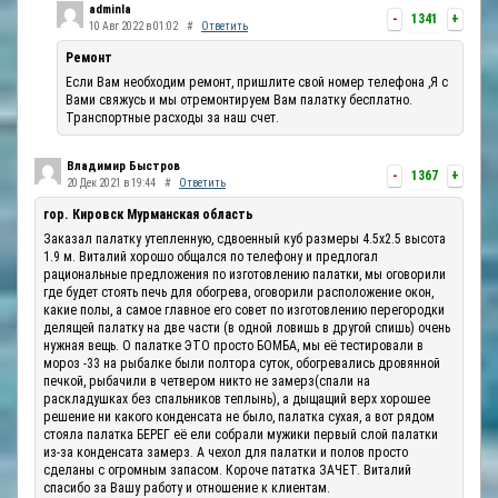
adminla
-
1341
+
10 Авг 2022 в 01:02
#
Ответить
Ремонт
Если Вам необходим ремонт, пришлите свой номер телефона ,Я с
Вами свяжусь и мы отремонтируем Вам палатку бесплатно.
Транспортные расходы за наш счет.
Владимир Быстров
-
1367
+
20 Дек 2021 в 19:44
#
Ответить
гор. Кировск Мурманская область
Заказал палатку утепленную, сдвоенный куб размеры 4.5х2.5 высота
1.9 м. Виталий хорошо общался по телефону и предлогал
рациональные предложения по изготовлению палатки, мы оговорили
где будет стоять печь для обогрева, оговорили расположение окон,
какие полы, а самое главное его совет по изготовлению перегородки
делящей палатку на две части (в одной ловишь в другой спишь) очень
нужная вещь. О палатке ЭТО просто БОМБА, мы её тестировали в
мороз -33 на рыбалке были полтора суток, обогревались дровянной
печкой, рыбачили в четвером никто не замерз(спали на
раскладушках без спальников теплынь), а дыщащий верх хорошее
решение ни какого конденсата не было, палатка сухая, а вот рядом
стояла палатка БЕРЕГ её ели собрали мужики первый слой палатки
из-за конденсата замерз. А чехол для палатки и полов просто
сделаны с огромным запасом. Короче пататка ЗАЧЕТ. Виталий
спасибо за Вашу работу и отношение к клиентам.