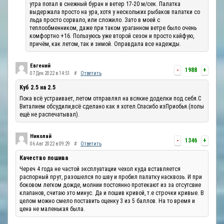
утра попал в снежный буран и ветер 17-20 м/сек. Палатка
выдержала просто на ура, хотя у нескольких рыбаков палатки со
льда просто сорвало, или сложило. Зато в моей с
теплообменником, даже при таком ураганном ветре было очень
комфортно +16. Пользуюсь уже второй сезон и просто кайфую,
причём, как летом, так и зимой. Оправдала все надежды.
Евгений
-
1988
+
07 Дек 2022 в 14:51
#
Ответить
Куб 2.5 на 2.5
Пока всё устраивает, летом отправлял на всякие доделки под себя.С
Виталием обсудили,всё сделано как я хотел.Спасибо изПриобья.(полы
ещё не распечатывал).
Николай
-
1346
+
06 Авг 2022 в 09:29
#
Ответить
Качество пошива
Череч 4 года не частой эксплуатации чехол куда вставляется
распорный прут, разошелся по шву и пробил палатку насквозь. И при
боковом легком дожде, молнии постоянно протекают из за отсутсвие
клапанов, считаю это минус. Да и пошив кривой, т.е строчки кривые. В
целом можно смело поставить оценку 3 из 5 баллов. На то время и
цена не маленькая была.