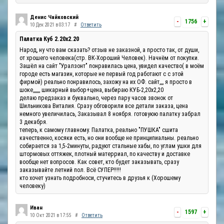
Денис Чайковский
-
1756
+
10 Дек 2021 в 03:17
#
Ответить
Палатка Куб 2.20x2.20
Народ, ну что вам сказать? отзыв не заказной, а просто так, от души,
от хрошего человека(стр. ВК-Хороший Человек). Начнём от покупки.
Зашёл на сайт "Уралзонт" понравилась цена, увидел качество( в моём
городе есть магазин, которые не первый год работают с с этой
фирмой) реально понравилось, захожу на их ОФ. сайт,,,, я просто в
шоке,,,,,,, шикарный выбор+цена, выбираю КУБ-2,20х2,20
делаю предзаказ и буквально, через пару часов звонок от
Шильникова Виталия. Сразу обговорили все детали заказа, цена
немного увеличилась, Заказывал 8 ноября. готовуюю палатку забрал
3 декабря.
теперь, к самому главному. Палатка, реально "ПУШКА" сшита
качественно, косяки есть, но они вообще не принципиальны. реально
собирается за 1,5-2минуты, радуют стальные хабы, по углам ушки для
штормовых оттяжек, плотный матерриал, по качеству и доставке
вообще нет вопросов. Как совет, кто будет заказывать, сразу
заказывайте летний пол. Всё СУПЕР!!!!!
кто хочет узнать подробноси, стучитесь в друзья к (Хорошему
человеку)
Иван
-
1597
+
10 Окт 2021 в 17:55
#
Ответить