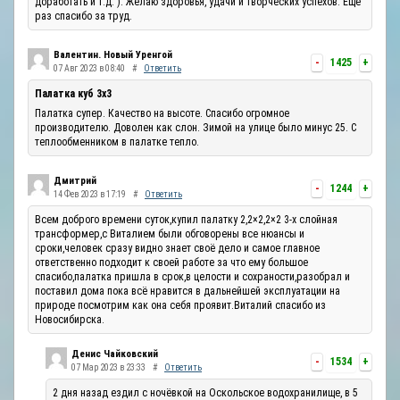
доработать и т.д. ). Желаю здоровья, удачи и творческих успехов. Ещё
раз спасибо за труд.
Валентин. Новый Уренгой
-
1425
+
07 Авг 2023 в 08:40
#
Ответить
Палатка куб 3х3
Палатка супер. Качество на высоте. Спасибо огромное
производителю. Доволен как слон. Зимой на улице было минус 25. С
теплообменником в палатке тепло.
Дмитрий
-
1244
+
14 Фев 2023 в 17:19
#
Ответить
Всем доброго времени суток,купил палатку 2,2×2,2×2 3-х слойная
трансформер,с Виталием были обговорены все нюансы и
сроки,человек сразу видно знает своё дело и самое главное
ответственно подходит к своей работе за что ему большое
спасибо,палатка пришла в срок,в целости и сохраности,разобрал и
поставил дома пока всё нравится в дальнейшей эксплуатации на
природе посмотрим как она себя проявит.Виталий спасибо из
Новосибирска.
Денис Чайковский
-
1534
+
07 Мар 2023 в 23:33
#
Ответить
2 дня назад ездил с ночёвкой на Оскольское водохранилище, в 5