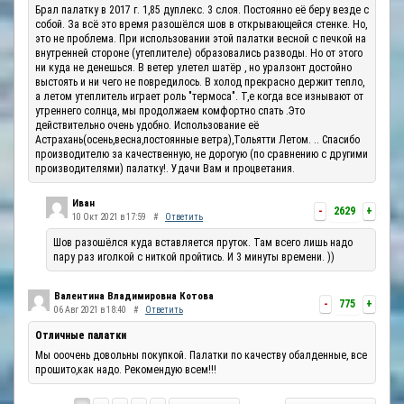
Брал палатку в 2017 г. 1,85 дуплекс. 3 слоя. Постоянно её беру везде с
собой. За всё это время разошёлся шов в открывающейся стенке. Но,
это не проблема. При использовании этой палатки весной с печкой на
внутренней стороне (утеплителе) образовались разводы. Но от этого
ни куда не денешься. В ветер улетел шатёр , но уралзонт достойно
выстоять и ни чего не повредилось. В холод прекрасно держит тепло,
а летом утеплитель играет роль "термоса". Т,е когда все изнывают от
утреннего солнца, мы продолжаем комфортно спать .Это
действительно очень удобно. Использование её
Астрахань(осень,весна,постоянные ветра),Тольятти Летом. .. Спасибо
производителю за качественную, не дорогую (по сравнению с другими
производителями) палатку!. Удачи Вам и процветания.
Иван
-
2629
+
10 Окт 2021 в 17:59
#
Ответить
Шов разошёлся куда вставляется пруток. Там всего лишь надо
пару раз иголкой с ниткой пройтись. И 3 минуты времени. ))
Валентина Владимировна Котова
-
775
+
06 Авг 2021 в 18:40
#
Ответить
Отличные палатки
Мы ооочень довольны покупкой. Палатки по качеству обалденные, все
прошито,как надо. Рекомендую всем!!!