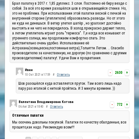
Брал палатку в 2017 г. 1,85 дуплекс. 3 слоя. Постоянно её беру везде с
собой. За всё это время разошёлся шов в открывающейся стенке. Но,
это не проблема. При использовании этой палатки весной с печкой на
внутренней стороне (утеплителе) образовались разводы. Но от этого
ни куда не денешься. В ветер улетел шатёр , но уралзонт достойно
выстоять и ни чего не повредилось. В холод прекрасно держит тепло,
а летом утеплитель играет роль "термоса". Т,е когда все изнывают от
утреннего солнца, мы продолжаем комфортно спать .Это
действительно очень удобно. Использование её
Астрахань(осень,весна,постоянные ветра),Тольятти Летом. .. Спасибо
производителю за качественную, не дорогую (по сравнению с другими
производителями) палатку!. Удачи Вам и процветания.
Иван
-
2630
+
10 Окт 2021 в 17:59
#
Ответить
Шов разошёлся куда вставляется пруток. Там всего лишь надо
пару раз иголкой с ниткой пройтись. И 3 минуты времени. ))
Валентина Владимировна Котова
-
772
+
06 Авг 2021 в 18:40
#
Ответить
Отличные палатки
Мы ооочень довольны покупкой. Палатки по качеству обалденные, все
прошито,как надо. Рекомендую всем!!!