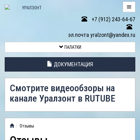
+7 (912) 243-64-67
ПАЛАТКИ
эл.почта yralzont@yandex.ru
ВОЗВРАТ
ПАЛАТКИ
ТОВАРА
ДОКУМЕНТАЦИЯ
ЭЛЕМЕНТЫ
ПАЛАТОК
Смотрите видеообзоры на
АНТИДОЖДЕВЫЕ
канале Уралзонт в RUTUBE
ТЕНТЫ
ФОТОГАЛЕРЕЯ
Отзывы
ВИДЕООБЗОР