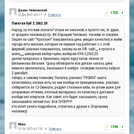
Денис Чайковский
-
1755
+
10 Дек 2021 в 03:17
#
Ответить
Палатка Куб 2.20x2.20
Народ, ну что вам сказать? отзыв не заказной, а просто так, от души,
от хрошего человека(стр. ВК-Хороший Человек). Начнём от покупки.
Зашёл на сайт "Уралзонт" понравилась цена, увидел качество( в моём
городе есть магазин, которые не первый год работают с с этой
фирмой) реально понравилось, захожу на их ОФ. сайт,,,, я просто в
шоке,,,,,,, шикарный выбор+цена, выбираю КУБ-2,20х2,20
делаю предзаказ и буквально, через пару часов звонок от
Шильникова Виталия. Сразу обговорили все детали заказа, цена
немного увеличилась, Заказывал 8 ноября. готовуюю палатку забрал
3 декабря.
теперь, к самому главному. Палатка, реально "ПУШКА" сшита
качественно, косяки есть, но они вообще не принципиальны. реально
собирается за 1,5-2минуты, радуют стальные хабы, по углам ушки для
штормовых оттяжек, плотный матерриал, по качеству и доставке
вообще нет вопросов. Как совет, кто будет заказывать, сразу
заказывайте летний пол. Всё СУПЕР!!!!!
кто хочет узнать подробноси, стучитесь в друзья к (Хорошему
человеку)
Иван
-
1596
+
10 Окт 2021 в 17:55
#
Ответить