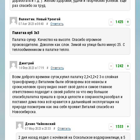
доработать и т.д. ). Желаю здоровья, удачи и творческих успехов. Ещё
раз спасибо за труд.
Валентин. Новый Уренгой
-
1425
+
07 Авг 2023 в 08:40
#
Ответить
Палатка куб 3х3
Палатка супер. Качество на высоте. Спасибо огромное
производителю. Доволен как слон. Зимой на улице было минус 25. С
теплообменником в палатке тепло.
Дмитрий
-
1242
+
14 Фев 2023 в 17:19
#
Ответить
Всем доброго времени суток,купил палатку 2,2×2,2×2 3-х слойная
трансформер,с Виталием были обговорены все нюансы и
сроки,человек сразу видно знает своё дело и самое главное
ответственно подходит к своей работе за что ему большое
спасибо,палатка пришла в срок,в целости и сохраности,разобрал и
поставил дома пока всё нравится в дальнейшей эксплуатации на
природе посмотрим как она себя проявит.Виталий спасибо из
Новосибирска.
Денис Чайковский
-
1533
+
07 Мар 2023 в 23:33
#
Ответить
2 дня назад ездил с ночёвкой на Оскольское водохранилище, в 5