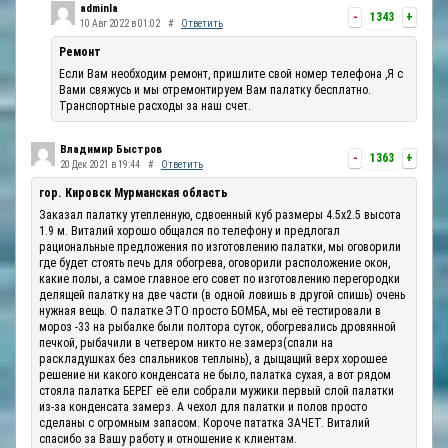
adminla
-
1343
+
10 Авг 2022 в 01:02
#
Ответить
Ремонт
Если Вам необходим ремонт, пришлите свой номер телефона ,Я с
Вами свяжусь и мы отремонтируем Вам палатку бесплатно.
Транспортные расходы за наш счет.
Владимир Быстров
-
1363
+
20 Дек 2021 в 19:44
#
Ответить
гор. Кировск Мурманская область
Заказал палатку утепленную, сдвоенный куб размеры 4.5х2.5 высота
1.9 м. Виталий хорошо общался по телефону и предлогал
рациональные предложения по изготовлению палатки, мы оговорили
где будет стоять печь для обогрева, оговорили расположение окон,
какие полы, а самое главное его совет по изготовлению перегородки
делящей палатку на две части (в одной ловишь в другой спишь) очень
нужная вещь. О палатке ЭТО просто БОМБА, мы её тестировали в
мороз -33 на рыбалке были полтора суток, обогревались дровянной
печкой, рыбачили в четвером никто не замерз(спали на
раскладушках без спальников теплынь), а дыщащий верх хорошее
решение ни какого конденсата не было, палатка сухая, а вот рядом
стояла палатка БЕРЕГ её ели собрали мужики первый слой палатки
из-за конденсата замерз. А чехол для палатки и полов просто
сделаны с огромным запасом. Короче пататка ЗАЧЕТ. Виталий
спасибо за Вашу работу и отношение к клиентам.