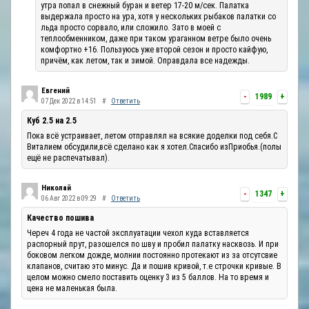
утра попал в снежный буран и ветер 17-20 м/сек. Палатка
выдержала просто на ура, хотя у нескольких рыбаков палатки со
льда просто сорвало, или сложило. Зато в моей с
теплообменником, даже при таком ураганном ветре было очень
комфортно +16. Пользуюсь уже второй сезон и просто кайфую,
причём, как летом, так и зимой. Оправдала все надежды.
Евгений
-
1989
+
07 Дек 2022 в 14:51
#
Ответить
Куб 2.5 на 2.5
Пока всё устраивает, летом отправлял на всякие доделки под себя.С
Виталием обсудили,всё сделано как я хотел.Спасибо изПриобья.(полы
ещё не распечатывал).
Николай
-
1347
+
06 Авг 2022 в 09:29
#
Ответить
Качество пошива
Череч 4 года не частой эксплуатации чехол куда вставляется
распорный прут, разошелся по шву и пробил палатку насквозь. И при
боковом легком дожде, молнии постоянно протекают из за отсутсвие
клапанов, считаю это минус. Да и пошив кривой, т.е строчки кривые. В
целом можно смело поставить оценку 3 из 5 баллов. На то время и
цена не маленькая была.