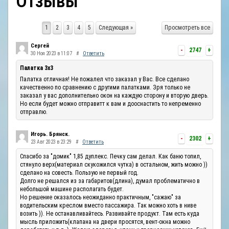
Отзывы
ОТЗЫВЫ
1
2
3
4
5
Следующая »
Просмотреть все
КОНТАКТЫ
Сергей
-
2747
+
30 Ноя 2023 в 11:07
#
Ответить
Палатка 3х3
Палатка отличная! Не пожалел что заказал у Вас. Все сделано
качественно по сравнению с другими палатками. Зря только не
заказал у вас дополнительно окон на каждую сторону и вторую дверь.
Но если будет можно отправитт к вам и дооснастить то непременно
отправлю.
Игорь. Брянск.
-
2302
+
23 Авг 2023 в 23:29
#
Ответить
Спасибо за "домик" 1,85 дуплекс. Печку сам делал. Как баню топил,
стянуло верх(материал скукожился чутка) в остальном, жить можно ))
сделано на совесть. Пользую не первый год.
Долго не решался из за габаритов(длина), думал проблематично в
небольшой машине располагать будет.
Но решение оказалось неожиданно практичным, "сажаю" за
водительским креслом вместо пассажира. Так можно хоть в ниве
возить )). Не останавливайтесь. Развивайте продукт. Там есть куда
мысль приложить(клапана на двери просятся, вент-окна можно