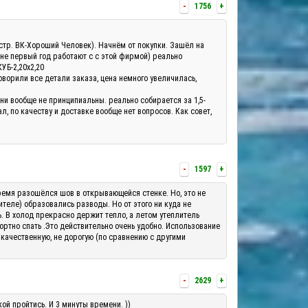
-
1756
+
а(стр. ВК-Хороший Человек). Начнём от покупки. Зашёл на
 не первый год работают с с этой фирмой) реально
КУБ-2,20х2,20
оворили все детали заказа, цена немного увеличилась,
они вообще не принципиальны. реально собирается за 1,5-
, по качеству и доставке вообще нет вопросов. Как совет,
-
1597
+
о время разошёлся шов в открывающейся стенке. Но, это не
теле) образовались разводы. Но от этого ни куда не
ь. В холод прекрасно держит тепло, а летом утеплитель
ортно спать .Это действительно очень удобно. Использование
 качественную, не дорогую (по сравнению с другими
-
2629
+
ой пройтись. И 3 минуты времени. ))