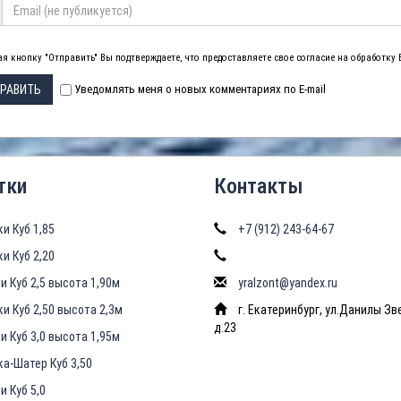
я кнопку "Отправить" Вы подтверждаете, что предоставляете свое согласие на обработку
РАВИТЬ
Уведомлять меня о новых комментариях по E-mail
тки
Контакты
ки Куб 1,85
+7 (912) 243-64-67
ки Куб 2,20
и Куб 2,5 высота 1,90м
yralzont@yandex.ru
ки Куб 2,50 высота 2,3м
г. Екатеринбург, ул.Данилы Зв
д.23
и Куб 3,0 высота 1,95м
ка-Шатер Куб 3,50
и Куб 5,0