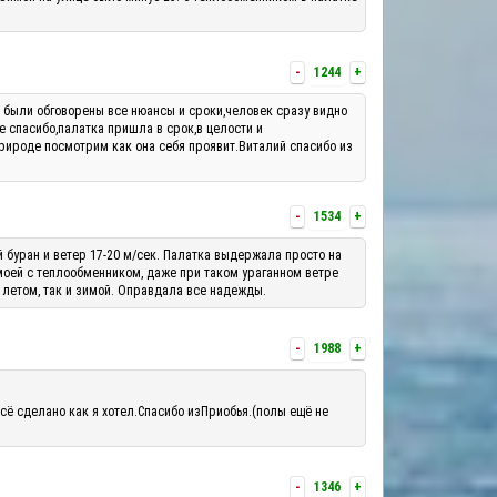
-
1244
+
м были обговорены все нюансы и сроки,человек сразу видно
е спасибо,палатка пришла в срок,в целости и
рироде посмотрим как она себя проявит.Виталий спасибо из
-
1534
+
й буран и ветер 17-20 м/сек. Палатка выдержала просто на
 моей с теплообменником, даже при таком ураганном ветре
 летом, так и зимой. Оправдала все надежды.
-
1988
+
сё сделано как я хотел.Спасибо изПриобья.(полы ещё не
-
1346
+