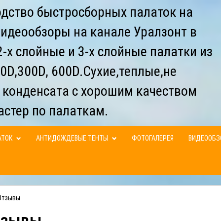
дство быстросборных палаток на
видеообзоры на канале Уралзонт в
-х слойные и 3-х слойные палатки из
0D,300D, 600D.Сухие,теплые,не
 конденсата с хорошим качеством
астер по палаткам.
АТОК
АНТИДОЖДЕВЫЕ ТЕНТЫ
ФОТОГАЛЕРЕЯ
ВИДЕООБ
Отзывы