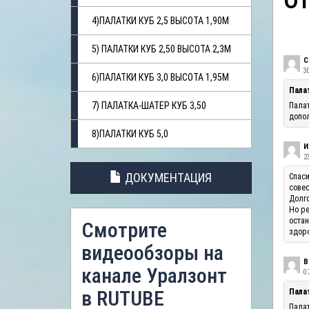
О
4)ПАЛАТКИ КУБ 2,5 ВЫСОТА 1,90М
5) ПАЛАТКИ КУБ 2,50 ВЫСОТА 2,3М
С
3
6)ПАЛАТКИ КУБ 3,0 ВЫСОТА 1,95М
Пала
7) ПАЛАТКА-ШАТЕР КУБ 3,50
Палат
допол
8)ПАЛАТКИ КУБ 5,0
И
23
ДОКУМЕНТАЦИЯ
Спаси
совес
Долго
Но ре
остан
Смотрите
здоро
видеообзоры на
В
канале Уралзонт
07
в RUTUBE
Палат
Палат