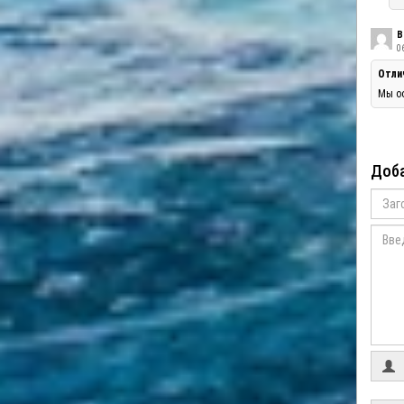
В
06
Отли
Мы оо
Доба