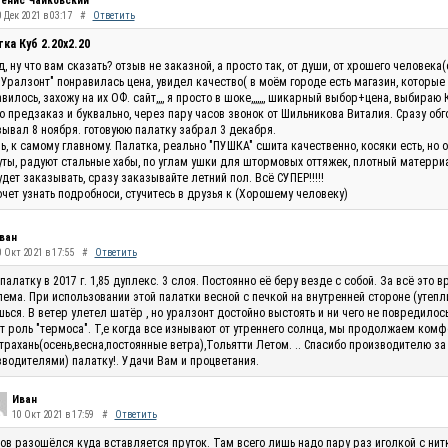
енис Чайковский
 Дек 2021 в 03:17
#
Ответить
ка Куб 2.20x2.20
, ну что вам сказать? отзыв не заказной, а просто так, от души, от хрошего человек
"Уралзонт" понравилась цена, увидел качество( в моём городе есть магазин, которые
вилось, захожу на их ОФ. сайт,,,, я просто в шоке,,,,,,, шикарный выбор+цена, выбираю 
 предзаказ и буквально, через пару часов звонок от Шильникова Виталия. Сразу обг
ывал 8 ноября. готовуюю палатку забрал 3 декабря.
ь, к самому главному. Палатка, реально "ПУШКА" сшита качественно, косяки есть, но 
ты, радуют стальные хабы, по углам ушки для штормовых оттяжек, плотный матерриал
удет заказывать, сразу заказывайте летний пол. Всё СУПЕР!!!!!
очет узнать подробноси, стучитесь в друзья к (Хорошему человеку)
ван
0 Окт 2021 в 17:55
#
Ответить
палатку в 2017 г. 1,85 дуплекс. 3 слоя. Постоянно её беру везде с собой. За всё эт
ема. При использовании этой палатки весной с печкой на внутренней стороне (утепли
ься. В ветер улетел шатёр , но уралзонт достойно выстоять и ни чего не повредилос
т роль "термоса". Т,е когда все изнывают от утреннего солнца, мы продолжаем комф
трахань(осень,весна,постоянные ветра),Тольятти Летом. .. Спасибо производителю за
водителями) палатку!. Удачи Вам и процветания.
Иван
10 Окт 2021 в 17:59
#
Ответить
ов разошёлся куда вставляется пруток. Там всего лишь надо пару раз иголкой с нитк