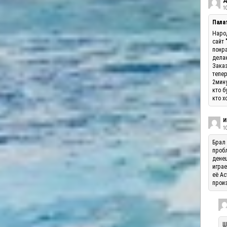
Д
10
Палат
Народ
сайт 
понра
делаю
Заказ
тепер
2мину
кто б
кто х
И
1
Брал 
пробл
денеш
играе
её Ас
произ
Ш