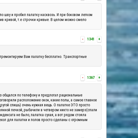
по шву и пробил палатку насквозь. И при боковом легком
шив кривой, т.е строчки кривые. В целом можно смело
-
1341
+
отремонтируем Вам палатку бесплатно. Транспортные
-
1367
+
шо общался по телефону и предлогал рациональные
 оговорили расположение окон, какие полы, а самое главное
другой спишь) очень нужная вещь. О палатке ЭТО просто
вянной печкой, рыбачили в четвером никто не замерз(спали
денсата не было, палатка сухая, а вот рядом стояла
ехол для палатки и полов просто сделаны с огромным
.