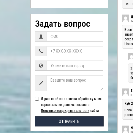
тепло
Д
Задать вопрос
1
Всем 
знает
сохра
Ново
2
у
б
Е
07
Я даю своё согласие на обработку моих
Куб 2
персональных данных согласно
Пока 
Политике конфиденциальности
сайта
распе
ОТПРАВИТЬ
Н
06