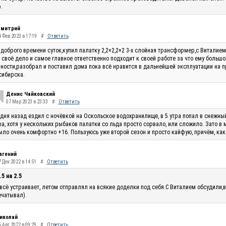
.
митрий
4 Фев 2023 в 17:19
#
Ответить
доброго времени суток,купил палатку 2,2×2,2×2 3-х слойная трансформер,с Виталие
 своё дело и самое главное ответственно подходит к своей работе за что ему большо
ности,разобрал и поставил дома пока всё нравится в дальнейшей эксплуатации на п
сибирска.
Денис Чайковский
07 Мар 2023 в 23:33
#
Ответить
 дня назад ездил с ночёвкой на Оскольское водохранилище, в 5 утра попал в снежны
ра, хотя у нескольких рыбаков палатки со льда просто сорвало, или сложило. Зато в
ыло очень комфортно +16. Пользуюсь уже второй сезон и просто кайфую, причём, как
вгений
 Дек 2022 в 14:51
#
Ответить
.5 на 2.5
всё устраивает, летом отправлял на всякие доделки под себя.С Виталием обсудили,в
чатывал).
иколай
 Авг 2022 в 09:29
#
Ответить