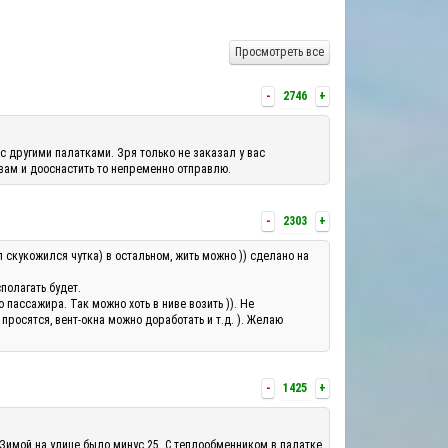
Просмотреть все
-
2746
+
с другими палатками. Зря только не заказал у вас
 вам и дооснастить то непременно отправлю.
-
2303
+
л скукожился чутка) в остальном, жить можно )) сделано на
полагать будет.
ассажира. Так можно хоть в ниве возить )). Не
росятся, вент-окна можно доработать и т.д. ). Желаю
-
1425
+
 Зимой на улице было минус 25. С теплообменником в палатке