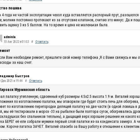
ство пошива
 4 года не частой эксплуатации чехол куда вставляется распорный прут, разошелся 
, молнии постоянно протекают из за отсутсвие клапанов, считаю это минус. Да и по
вить оценку 3 из 5 баллов. На то время и цена не маленькая была.
adminla
10 Авг 2022 в 01:02
#
Ответить
емонт
сли Вам необходим ремонт, пришлите свой номер телефона ,Я с Вами свяжусь и мы 
асходы за наш счет.
ладимир Быстров
 Дек 2021 в 19:44
#
Ответить
 Кировск Мурманская область
ал палатку утепленную, сдвоенный куб размеры 4.5х2.5 высота 1.9 м. Виталий хоро
ожения по изготовлению палатки, мы оговорили где будет стоять печь для обогрева,
овет по изготовлению перегородки делящей палатку на две части (в одной ловишь в 
, мы её тестировали в мороз -33 на рыбалке были полтора суток, обогревались дро
складушках без спальников теплынь), а дыщащий верх хорошее решение ни какого кон
ка БЕРЕГ её ели собрали мужики первый слой палатки из-за конденсата замерз. А ч
ом. Короче пататка ЗАЧЕТ. Виталий спасибо за Вашу работу и отношение к клиентам