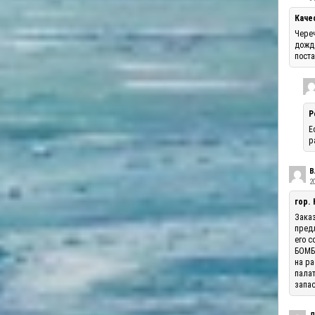
Каче
Череч
дожде
поста
Р
Е
р
В
20
гор.
Заказ
предл
его с
БОМБА
на ра
палат
запас