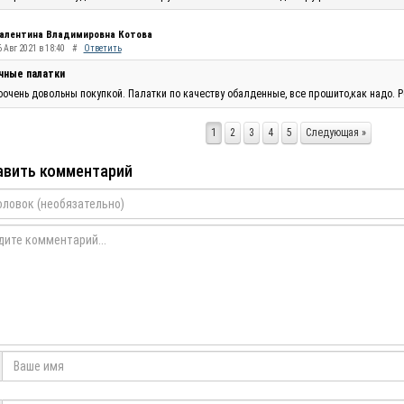
алентина Владимировна Котова
 Авг 2021 в 18:40
#
Ответить
чные палатки
очень довольны покупкой. Палатки по качеству обалденные, все прошито,как надо. Р
1
2
3
4
5
Следующая »
вить комментарий