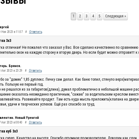
тзывы
1
2
3
4
5
Следующая »
ергей
0 Ноя 2023 в 11:07
#
Ответить
тка 3х3
ка отличная! Не пожалел что заказал у Вас. Все сделано качественно по сравнению 
нительно окон на каждую сторону и вторую дверь. Но если будет можно отправитт к
горь. Брянск.
 Авг 2023 в 23:29
#
Ответить
бо за "домик" 1,85 дуплекс. Печку сам делал. Как баню топил, стянуло верх(материа
ть. Пользую не первый год.
 не решался из за габаритов(длина), думал проблематично в небольшой машине рас
шение оказалось неожиданно практичным, "сажаю" за водительским креслом вместо п
авливайтесь. Развивайте продукт. Там есть куда мысль приложить(клапана на двери п
вья, удачи и творческих успехов. Ещё раз спасибо за труд.
алентин. Новый Уренгой
 Авг 2023 в 08:40
#
Ответить
ка куб 3х3
ка супер. Качество на высоте. Спасибо огромное производителю. Доволен как слон.