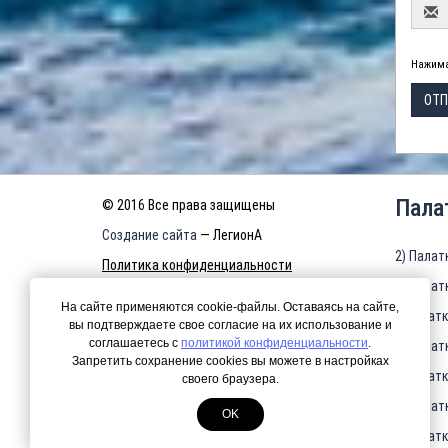
Нажима
ОТП
Пала
© 2016 Все права защищены
Создание сайта
— ЛегионА
2) Палат
Политика конфиденциальности
3) Палат
КАРТА САЙТА
На сайте применяются cookie-файлы. Оставаясь на сайте,
4)Палатк
вы подтверждаете свое согласие на их использование и
соглашаетесь с
политикой конфиденциальности
.
5) Палат
Запретить сохранение cookies вы можете в настройках
6)Палатк
своего браузера.
7) Палат
OK
8)Палатк